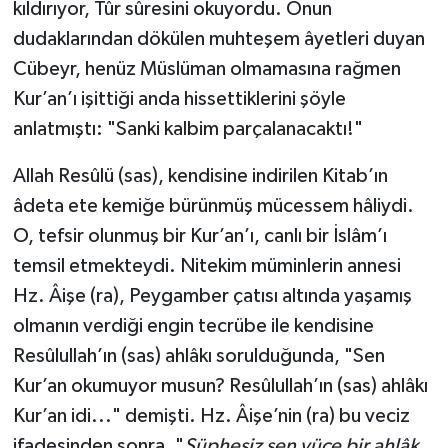
kıldırıyor, Tûr sûresini okuyordu. Onun
dudaklarından dökülen muhteşem âyetleri duyan
Cübeyr, henüz Müslüman olmamasına rağmen
Kur’an’ı işittiği anda hissettiklerini şöyle
anlatmıştı: "Sanki kalbim parçalanacaktı!"
Allah Resûlü (sas), kendisine indirilen Kitab’ın
âdeta ete kemiğe bürünmüş mücessem hâliydi.
O, tefsir olunmuş bir Kur’an’ı, canlı bir İslâm’ı
temsil etmekteydi. Nitekim müminlerin annesi
Hz. Âişe (ra), Peygamber çatısı altında yaşamış
olmanın verdiği engin tecrübe ile kendisine
Resûlullah’ın (sas) ahlâkı sorulduğunda, "Sen
Kur’an okumuyor musun? Resûlullah’ın (sas) ahlâkı
Kur’an idi..." demişti. Hz. Âişe’nin (ra) bu veciz
ifadesinden sonra, "
Şüphesiz sen yüce bir ahlâk