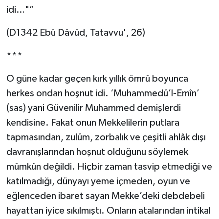
idi…"”
Karaman Müftülüğü
(D1342 Ebû Dâvûd, Tatavvu', 26)
Kars Müftülüğü
***
Kastamonu Müftülüğü
O güne kadar geçen kırk yıllık ömrü boyunca
Kayseri Müftülüğü
herkes ondan hoşnut idi. ‘Muhammedü’l-Emîn’
(sas) yani Güvenilir Muhammed demişlerdi
Kilis Müftülüğü
kendisine. Fakat onun Mekkelilerin putlara
tapmasından, zulüm, zorbalık ve çeşitli ahlâk dışı
Kırıkkale Müftülüğü
davranışlarından hoşnut olduğunu söylemek
Kırklareli Müftülüğü
mümkün değildi. Hiçbir zaman tasvip etmediği ve
katılmadığı, dünyayı yeme içmeden, oyun ve
Kırşehir Müftülüğü
eğlenceden ibaret sayan Mekke’deki debdebeli
hayattan iyice sıkılmıştı. Onların atalarından intikal
Kocaeli Müftülüğü