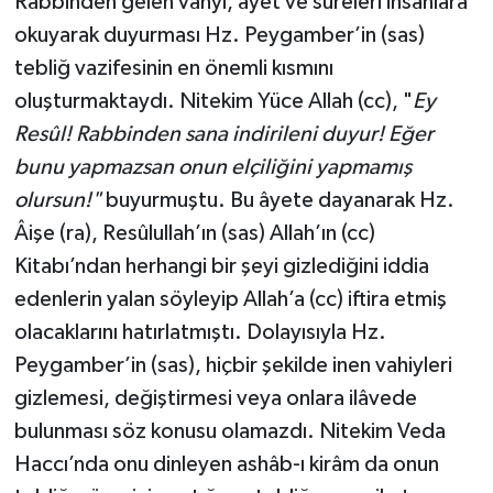
Rabbinden gelen vahyi, âyet ve sûreleri insanlara
okuyarak duyurması Hz. Peygamber’in (sas)
tebliğ vazifesinin en önemli kısmını
oluşturmaktaydı. Nitekim Yüce Allah (cc), "
Ey
Resûl! Rabbinden sana indirileni duyur! Eğer
bunu yapmazsan onun elçiliğini yapmamış
olursun!"
buyurmuştu. Bu âyete dayanarak Hz.
Âişe (ra), Resûlullah’ın (sas) Allah’ın (cc)
Kitabı’ndan herhangi bir şeyi gizlediğini iddia
edenlerin yalan söyleyip Allah’a (cc) iftira etmiş
olacaklarını hatırlatmıştı. Dolayısıyla Hz.
Peygamber’in (sas), hiçbir şekilde inen vahiyleri
gizlemesi, değiştirmesi veya onlara ilâvede
bulunması söz konusu olamazdı. Nitekim Veda
Haccı’nda onu dinleyen ashâb-ı kirâm da onun