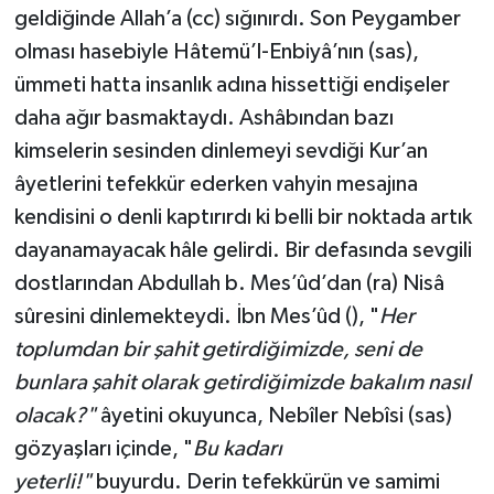
geldiğinde Allah’a (cc) sığınırdı. Son Peygamber
olması hasebiyle Hâtemü’l-Enbiyâ’nın (sas),
ümmeti hatta insanlık adına hissettiği endişeler
daha ağır basmaktaydı. Ashâbından bazı
kimselerin sesinden dinlemeyi sevdiği Kur’an
âyetlerini tefekkür ederken vahyin mesajına
kendisini o denli kaptırırdı ki belli bir noktada artık
dayanamayacak hâle gelirdi. Bir defasında sevgili
dostlarından Abdullah b. Mes’ûd’dan (ra) Nisâ
sûresini dinlemekteydi. İbn Mes’ûd (), "
Her
toplumdan bir şahit getirdiğimizde, seni de
bunlara şahit olarak getirdiğimizde bakalım nasıl
olacak?"
âyetini okuyunca, Nebîler Nebîsi (sas)
gözyaşları içinde, "
Bu kadarı
yeterli!"
buyurdu. Derin tefekkürün ve samimi