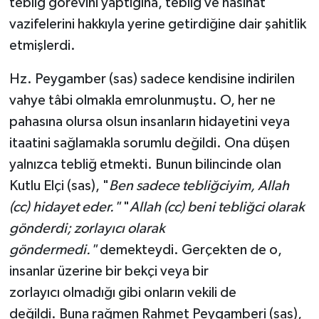
tebliğ görevini yaptığına, tebliğ ve nasihat
vazifelerini hakkıyla yerine getirdiğine dair şahitlik
etmişlerdi.
Hz. Peygamber (sas) sadece kendisine indirilen
vahye tâbi olmakla emrolunmuştu. O, her ne
pahasına olursa olsun insanların hidayetini veya
itaatini sağlamakla sorumlu değildi. Ona düşen
yalnızca tebliğ etmekti. Bunun bilincinde olan
Kutlu Elçi (sas), "
Ben sadece tebliğciyim, Allah
(cc) hidayet eder."
"
Allah (cc) beni tebliğci olarak
gönderdi; zorlayıcı olarak
göndermedi."
demekteydi. Gerçekten de o,
insanlar üzerine bir bekçi veya bir
zorlayıcı olmadığı gibi onların vekili de
değildi. Buna rağmen Rahmet Peygamberi (sas),