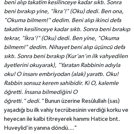
beni alıp takatim kesilinceye kadar sıktı. Sonra
Sivas Müftülüğü
beni bırakıp yine, "İkra’!" (Oku) dedi. Ben ona,
Şanlıurfa Müftülüğü
"Okuma bilmem!" dedim. Beni alıp ikinci defa
takatim kesilinceye kadar sıktı. Sonra beni bırakıp
Şırnak Müftülüğü
tekrar, "İkra’!" (Oku) dedi. Ben yine, "Okuma
bilmem!" dedim. Nihayet beni alıp üçüncü defa
Tekirdağ Müftülüğü
sıktı. Sonra beni bırakıp (Kur’an’ın ilk vahyedilen
Tokat Müftülüğü
âyetlerini okuyarak), "Yaratan Rabbinin adıyla
oku! O insanı embriyodan (alak) yarattı. Oku!
Trabzon Müftülüğü
Rabbin sonsuz kerem sahibidir. Ki O, kalemle
öğretti. İnsana bilmediğini O
Tunceli Müftülüğü
öğretti."
dedi."
Bunun üzerine Resûlullah (sas)
yaşadığı bu ilk vahiy tecrübesinin verdiği korku ve
Uşak Müftülüğü
heyecan ile kalbi titreyerek hanımı Hatice bnt.
Van Müftülüğü
Huveylid’in yanına döndü..."