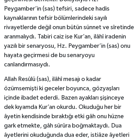
Peygamber’in (sas) tefsiri, sadece hadis
kaynaklarının tefsir bölümlerindeki sayılı
rivayetlerde değil onun bütün sünnet ve sîretinde
aranmalıydı. Tabiri caiz ise Kur’an, ilâhî iradenin
yazılı bir senaryosu, Hz. Peygamber’in (sas) onu
hayata geçirmesi de bu senaryoyu
canlandırmasıydı.
Allah Resûlü (sas), ilâhî mesajı o kadar
özümsemişti ki geceler boyunca, gözyaşları
içinde ibadet ederdi. Bazen ayakları şişinceye
dek kıyamda Kur’an okurdu. Okuduğu her bir
âyetin kendisinde bıraktığı etki gâh onu hüzne
gark etmekte, gâh sürûra boğmaktaydı. Dua
âyetlerini okuduğunda dua eder, istiâze âyetleri