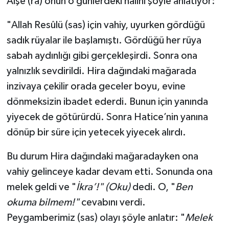
Âişe (ra) onun o günlerdeki hâlini şöyle anlatıyor:
"Allah Resûlü (sas) için vahiy, uyurken gördüğü
Niğde Müftülüğü
sadık rüyalar ile başlamıştı. Gördüğü her rüya
Ordu Müftülüğü
sabah aydınlığı gibi gerçekleşirdi. Sonra ona
yalnızlık sevdirildi. Hira dağındaki mağarada
Osmaniye Müftülüğü
inzivaya çekilir orada geceler boyu, evine
dönmeksizin ibadet ederdi. Bunun için yanında
Rize Müftülüğü
yiyecek de götürürdü. Sonra Hatice’nin yanına
Sakarya Müftülüğü
dönüp bir süre için yetecek yiyecek alırdı.
Bu durum Hira dağındaki mağaradayken ona
Samsun Müftülüğü
vahiy gelinceye kadar devam etti. Sonunda ona
Siirt Müftülüğü
melek geldi ve "
İkra’!" (Oku)
dedi. O, "
Ben
okuma bilmem!"
cevabını verdi.
Sinop Müftülüğü
Peygamberimiz (sas) olayı şöyle anlatır: "
Melek