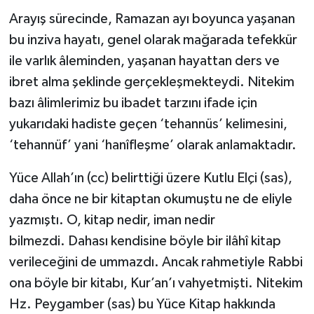
Yalova Müftülüğü
Arayış sürecinde, Ramazan ayı boyunca yaşanan
bu inziva hayatı, genel olarak mağarada tefekkür
Yozgat Müftülüğü
ile varlık âleminden, yaşanan hayattan ders ve
ibret alma şeklinde gerçekleşmekteydi. Nitekim
Zonguldak Müftülüğü
bazı âlimlerimiz bu ibadet tarzını ifade için
yukarıdaki hadiste geçen ‘tehannüs’ kelimesini,
‘tehannüf’ yani ‘hanîfleşme’ olarak anlamaktadır.
Yüce Allah’ın (cc) belirttiği üzere Kutlu Elçi (sas),
daha önce ne bir kitaptan okumuştu ne de eliyle
yazmıştı. O, kitap nedir, iman nedir
bilmezdi. Dahası kendisine böyle bir ilâhî kitap
verileceğini de ummazdı. Ancak rahmetiyle Rabbi
ona böyle bir kitabı, Kur’an’ı vahyetmişti. Nitekim
Hz. Peygamber (sas) bu Yüce Kitap hakkında