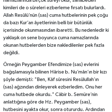
namazlarında birçok sûreyi okur, sahâbeden
kimileri de o sûreleri ezberleme fırsatı bulurlardı.
Allah Resûlü’nün (sas) cuma hutbelerinin pek çoğu
da bazı Kur’an âyetlerinin belli bir bütünlük
içerisinde okunmasından ibaretti. Bu nedenledir ki
yaklaşık on sene boyunca cuma namazlarında
okunan hutbelerden bize nakledilenler pek fazla
değildi.
Örneğin Peygamber Efendimize (sas) evlerini
bağışlamasıyla bilinen Hârise b. Nu’mân’ın bir kızı
şöyle demişti: "Ben, Kâf sûresini Resûlullah’ın
(sas) ağzından dinleyerek ezberledim. Onu her
cuma hutbede okurdu." Câbir b. Semüre’nin
anlattığına göre de Hz. Peygamber (sas),
hutbesini ayakta okur, sonra otururdu. Ardından