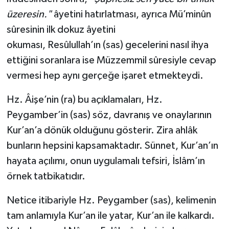
üzeresin."
âyetini hatırlatması, ayrıca Mü’minûn
sûresinin ilk dokuz âyetini
okuması, Resûlullah’ın (sas) gecelerini nasıl ihya
ettiğini soranlara ise Müzzemmil sûresiyle cevap
vermesi hep aynı gerçeğe işaret etmekteydi.
Hz. Âişe’nin (ra) bu açıklamaları, Hz.
Peygamber’in (sas) söz, davranış ve onaylarının
Kur’an’a dönük olduğunu gösterir. Zira ahlâk
bunların hepsini kapsamaktadır. Sünnet, Kur’an’ın
hayata açılımı, onun uygulamalı tefsiri, İslâm’ın
örnek tatbikatıdır.
Netice itibariyle Hz. Peygamber (sas), kelimenin
tam anlamıyla Kur’an ile yatar, Kur’an ile kalkardı.