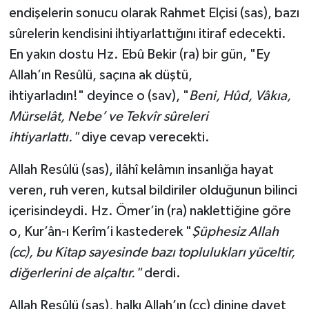
endişelerin sonucu olarak Rahmet Elçisi (sas), bazı
sûrelerin kendisini ihtiyarlattığını itiraf edecekti.
En yakın dostu Hz. Ebû Bekir (ra) bir gün, "Ey
Allah’ın Resûlü, saçına ak düştü,
ihtiyarladın!" deyince o (sav), "
Beni, Hûd, Vâkıa,
Mürselât, Nebe’ ve Tekvîr sûreleri
ihtiyarlattı."
diye cevap verecekti.
Allah Resûlü (sas), ilâhî kelâmın insanlığa hayat
veren, ruh veren, kutsal bildiriler olduğunun bilinci
içerisindeydi. Hz. Ömer’in (ra) naklettiğine göre
o, Kur’ân-ı Kerîm’i kastederek "
Şüphesiz Allah
(cc), bu Kitap sayesinde bazı toplulukları yüceltir,
diğerlerini de alçaltır."
derdi.
Allah Resûlü (sas), halkı Allah’ın (cc) dinine davet