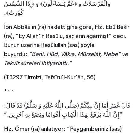
Diyarbakır Müftülüğü
İhtida Haberleri
وَالْمُرْسَلاَتُ وَ ﴿عَمَّ يَتَسَاءَلُونَ﴾ وَ ﴿إِذَا الشَّمْسُ
كُوِّرَتْ﴾.
Düzce Müftülüğü
YAŞAM
İbn Abbâs'ın (ra) naklettiğine göre, Hz. Ebû Bekir
Edirne Müftülüğü
(ra), “Ey Allah'ın Resûlü, saçların ağarmış!” dedi.
Bunun üzerine Resûlullah (sas) şöyle
Elazığ Müftülüğü
buyurdu:
“Beni, Hûd, Vâkıa, Mürselât, Nebe" ve
Tekvîr sûreleri ihtiyarlattı.”
Erzincan Müftülüğü
(T3297 Tirmizî, Tefsîru'l-Kur'ân, 56)
Erzurum Müftülüğü
***
Eskişehir Müftülüğü
قَالَ عُمَرُ أَمَا إِنَّ نَبِيَّكُمْ (صَلَّى اللَّهُ عَلَيْهِ وَ سَلَّمْ) قَدْ قَالَ:
Gaziantep Müftülüğü
“إِنَّ اللَّهَ يَرْفَعُ بِهَذَا الْكِتَابِ أَقْوَامًا وَيَضَعُ بِهِ آخَرِينَ.”
Giresun Müftülüğü
Hz. Ömer (ra) anlatıyor: “Peygamberiniz (sas)