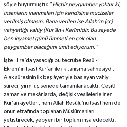
şöyle buyurmuştu: "
Hiçbir peygamber yoktur ki,
insanların inanmaları için kendisine mucizeler
verilmiş olmasın. Bana verilen ise Allah’ın (cc)
vahyettiği vahiy (Kur’ân-ı Kerîm)dir. Bu sayede
ben kıyamet günü ümmeti en çok olan
peygamber olacağımı ümit ediyorum."
İşte Hira’da yaşadığı bu tecrübe Resûl-i
Ekrem’in (sas) Kur’an ile ilk tanışma sahnesiydi.
Alak sûresinin ilk beş âyetiyle başlayan vahiy
süreci, yirmi üç senede tamamlanacaktı. Çeşitli
zaman ve mekânlarda, değişik vesilelerle inen
Kur’an âyetleri, hem Allah Resûlü’nü (sas) hem de
onun etrafında toplanan Müslümanları
yetiştirecek, yepyeni bir toplum inşa edecekti.