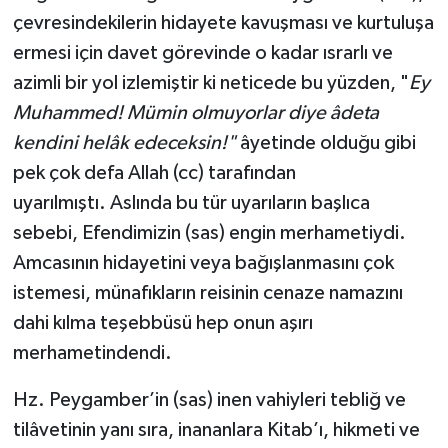
çevresindekilerin hidayete kavuşması ve kurtuluşa
ermesi için davet görevinde o kadar ısrarlı ve
azimli bir yol izlemiştir ki neticede bu yüzden, "
Ey
Muhammed! Mümin olmuyorlar diye âdeta
kendini helâk edeceksin!"
âyetinde olduğu gibi
pek çok defa Allah (cc) tarafından
uyarılmıştı. Aslında bu tür uyarıların başlıca
sebebi, Efendimizin (sas) engin merhametiydi.
Amcasının hidayetini veya bağışlanmasını çok
istemesi, münafıkların reisinin cenaze namazını
dahi kılma teşebbüsü hep onun aşırı
merhametindendi.
Hz. Peygamber’in (sas) inen vahiyleri tebliğ ve
tilâvetinin yanı sıra, inananlara Kitab’ı, hikmeti ve