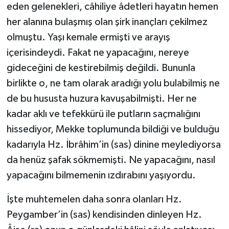
eden gelenekleri, câhiliye âdetleri hayatın hemen
Konya Müftülüğü
her alanına bulaşmış olan şirk inançları çekilmez
olmuştu. Yaşı kemale ermişti ve arayış
Kütahya Müftülüğü
içerisindeydi. Fakat ne yapacağını, nereye
gideceğini de kestirebilmiş değildi. Bununla
Malatya Müftülüğü
birlikte o, ne tam olarak aradığı yolu bulabilmiş ne
de bu hususta huzura kavuşabilmişti. Her ne
Manisa Müftülüğü
kadar aklı ve tefekkürü ile putların saçmalığını
Mardin Müftülüğü
hissediyor, Mekke toplumunda bildiği ve bulduğu
kadarıyla Hz. İbrâhim’in (sas) dinine meylediyorsa
Mersin Müftülüğü
da henüz şafak sökmemişti. Ne yapacağını, nasıl
yapacağını bilmemenin ızdırabını yaşıyordu.
Muğla Müftülüğü
İşte muhtemelen daha sonra olanları Hz.
Muş Müftülüğü
Peygamber’in (sas) kendisinden dinleyen Hz.
Nevşehir Müftülüğü