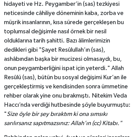
hidayeti ve Hz. Peygamber’in (sas) tezkiyesi
neticesinde câhiliye döneminin kaba, zorba ve
müşrik insanlarının, kısa sürede gerçekleşen bu
toplumsal değişimle nasıl örnek bir nesil
olduklarına tarih şahitti. Bazı âlimlerimizin
dedikleri gibi "Şayet Resûlullah’ın (sas),
ashâbından başka bir mucizesi olmasaydı, bu,
onun peygamberliğini ispat için yeterdi." Allah
Resûlü (sas), bütün bu sosyal değişimi Kur’an ile
gerçekleştirmiş ve kendisinden sonra ümmetine
rehber olarak yine onu bırakmıştı. Nitekim Veda
Haccı’nda verdiği hutbesinde şöyle buyurmuştu:
"
Size öyle bir şey bıraktım ki ona sımsıkı
sarılırsanız sapıtmazsınız: Allah’ın (cc) Kitabı."