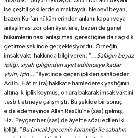
indirdik."
buyurmaktaydı. Onun Kur’an’ı beyanı
ise çeşitli şekillerde olmaktaydı. Nebevî beyan,
bazen Kur’an hükümlerinden anlamı kapalı veya
anlaşılması zor olan âyetlere, bazen de genel
hükümlerin nasıl anlaşılması gerektiğine dair açıklık
getirme şeklinde gerçekleşiyordu. Örneğin,
imsak vakti hakkında bilgi veren, "
...Şafağın beyaz
ipliği, siyah ipliğinden ayırt edilinceye kadar
yiyin, için..."
âyetinde geçen iplikleri sahâbeden
Adî b. Hâtim (ra) hakikate hamlederek yastığının
altına iki iplik koymuş, onlara bakarak imsak vaktini
tesbit etmeye çalışmıştı. Bu şekilde bir sonuç
elde edemeyince Allah Resûlü’ne (sas) gelmiş,
Hz. Peygamber (sas) de âyette sözü edilen iki
ipliği, "
Bu (ancak) gecenin karanlığı ile sabahın