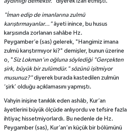
aydınlığı demektir."
diyerek izah etmişti.
"İman edip de imanlarına zulmü
karıştırmayanlar..."
âyeti inince, bu husus
karşısında zorlanan sahâbe Hz.
Peygamber’e (sas) gelerek, "Hangimiz imana
zulmü karıştırmıyor ki?" demişler, bunun üzerine
o, "
Siz Lokman’ın oğluna söylediği "Gerçekten
şirk, büyük bir zulümdür."
sözünü işitmiyor
musunuz?"
diyerek burada kastedilen zulmün
‘şirk’ olduğu açıklamasını yapmıştı.
Vahyin inişine tanıklık eden ashâb, Kur’an
âyetlerini büyük ölçüde anlıyordu ve tefsire fazla
ihtiyaç hissetmiyorlardı. Bu nedenle de Hz.
Peygamber (sas), Kur’an’ın küçük bir bölümünü