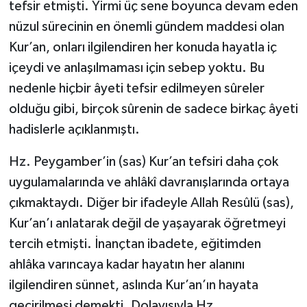
tefsir etmişti. Yirmi üç sene boyunca devam eden
nüzul sürecinin en önemli gündem maddesi olan
Kur’an, onları ilgilendiren her konuda hayatla iç
içeydi ve anlaşılmaması için sebep yoktu. Bu
nedenle hiçbir âyeti tefsir edilmeyen sûreler
olduğu gibi, birçok sûrenin de sadece birkaç âyeti
hadislerle açıklanmıştı.
Hz. Peygamber’in (sas) Kur’an tefsiri daha çok
uygulamalarında ve ahlâkî davranışlarında ortaya
çıkmaktaydı. Diğer bir ifadeyle Allah Resûlü (sas),
Kur’an’ı anlatarak değil de yaşayarak öğretmeyi
tercih etmişti. İnançtan ibadete, eğitimden
ahlâka varıncaya kadar hayatın her alanını
ilgilendiren sünnet, aslında Kur’an’ın hayata
geçirilmesi demekti. Dolayısıyla Hz.