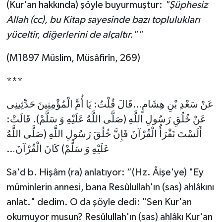
(Kur'an hakkında) şöyle buyurmuştur:
"Şüphesiz
Gümüşhane Müftülüğü
Allah (cc), bu Kitap sayesinde bazı toplulukları
yüceltir, diğerlerini de alçaltır."
”
Hakkari Müftülüğü
(M1897 Müslim, Müsâfirîn, 269)
Hatay Müftülüğü
***
Iğdır Müftülüğü
عَنْ سَعْدِ بْنِ هِشَامٍ…قَالَ قُلْتُ: يَا أُمَّ الْمُؤْمِنِينَ حَدِّثِينِى
Isparta Müftülüğü
عَنْ خُلُقِ رَسُولِ اللَّهِ (صَلَّى اللَّهُ عَلَيْهِ وَ سَلَّمْ). قَالَتْ:
أَلَسْتَ تَقْرَأُ الْقُرْآنَ فَإِنَّ خُلُقَ رَسُولِ اللَّهِ (صَلَّى اللَّهُ
İstanbul Müftülüğü
عَلَيْهِ وَ سَلَّمْ) كَانَ الْقُرْآنَ…
İzmir Müftülüğü
Sa'd b. Hişâm (ra) anlatıyor: “(Hz. Âişe'ye) "Ey
Kahramanmaraş Müftülüğü
müminlerin annesi, bana Resûlullah'ın (sas) ahlâkını
anlat." dedim. O da şöyle dedi: "Sen Kur'an
Karabük Müftülüğü
okumuyor musun? Resûlullah'ın (sas) ahlâkı Kur'an