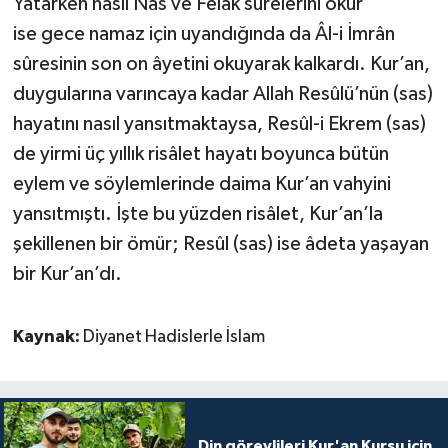
Yatarken nasıl Nâs ve Felâk sûrelerini okur
ise gece namaz için uyandığında da Âl-i İmrân
sûresinin son on âyetini okuyarak kalkardı. Kur’an,
duygularına varıncaya kadar Allah Resûlü’nün (sas)
hayatını nasıl yansıtmaktaysa, Resûl-i Ekrem (sas)
de yirmi üç yıllık risâlet hayatı boyunca bütün
eylem ve söylemlerinde daima Kur’an vahyini
yansıtmıştı. İşte bu yüzden risâlet, Kur’an’la
şekillenen bir ömür; Resûl (sas) ise âdeta yaşayan
bir Kur’an’dı.
Kaynak:
Diyanet Hadislerle İslam
Din görevlileri Kur'an Kursu için