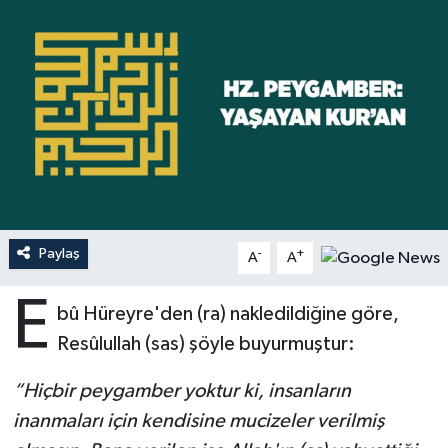
Ardahan Müftülüğü
Kudüs
Hutbeler
Artvin Müftülüğü
Kurban
DİYANET AKADEMİ
Aydın Müftülüğü
Mukabele
DİYANET GENÇLİK
Balıkesir Müftülüğü
Peygamberimizin Hayatı
DİYANET RADYO/TV
Bartın Müftülüğü
Ramazan
DEPREM
Paylaş
-
+
A
A
Batman Müftülüğü
Sahabeler
Dünya
E
bû Hüreyre'den (ra) nakledildiğine göre,
Bayburt Müftülüğü
Zekat
Eğitim
Resûlullah (sas) şöyle buyurmuştur:
“Hiçbir peygamber yoktur ki, insanların
Bilecik Müftülüğü
Kültür-Sanat
inanmaları için kendisine mucizeler verilmiş
Bingöl Müftülüğü
Aile