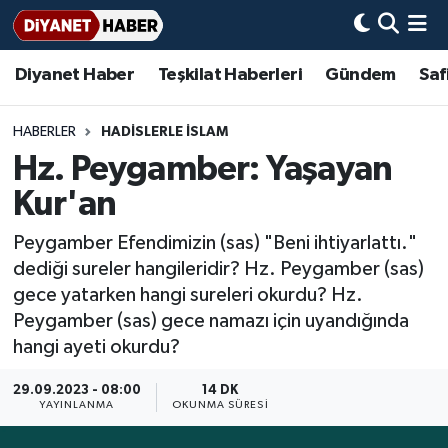
Diyanet Haber
Teşkilat Haberleri
Gündem
Saf
Diyanet Haber
Adana Müftülüğü
Bir Ayet
Aile Dergisi
İmam Hatip Okulları
Başmakale
Hadis-i Şerifler
Nöbetçi Eczaneler
Teşkilat Haberleri
Adıyaman Müftülüğü
Bir Hikaye
Aylık Dergi
Hayat Okumaları
Hava Durumu
HABERLER
HADISLERLE İSLAM
Hz. Peygamber: Yaşayan
Afyonkarahisar Müftülüğü
Gündem
Biyografiler
Ankara Namaz Vakitleri
Kur'an
Ağrı Müftülüğü
#Keşfet
Dini kavramlar
Trafik Durumu
Peygamber Efendimizin (sas) "Beni ihtiyarlattı."
dediği sureler hangileridir? Hz. Peygamber (sas)
Aksaray Müftülüğü
Diyanet Bilgi
Basında Bugün
Süper Lig Puan Durumu ve Fikstür
gece yatarken hangi sureleri okurdu? Hz.
Peygamber (sas) gece namazı için uyandığında
Amasya Müftülüğü
Diyanet Takvimi
DİYANET eKİTAP
Tüm Manşetler
hangi ayeti okurdu?
Ankara Müftülüğü
Dualar
Diyanet Dergi
Son Dakika Haberleri
29.09.2023 - 08:00
14 DK
YAYINLANMA
OKUNMA SÜRESI
Antalya Müftülüğü
Hadislerle İslam
TDV
Haber Arşivi