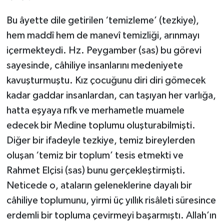
Bu âyette dile getirilen ‘temizleme’ (tezkiye),
hem maddî hem de manevî temizliği, arınmayı
içermekteydi. Hz. Peygamber (sas) bu görevi
sayesinde, câhiliye insanlarını medeniyete
kavuşturmuştu. Kız çocuğunu diri diri gömecek
kadar gaddar insanlardan, can taşıyan her varlığa,
hatta eşyaya rıfk ve merhametle muamele
edecek bir Medine toplumu oluşturabilmişti.
Diğer bir ifadeyle tezkiye, temiz bireylerden
oluşan ‘temiz bir toplum’ tesis etmekti ve
Rahmet Elçisi (sas) bunu gerçekleştirmişti.
Neticede o, ataların geleneklerine dayalı bir
câhiliye toplumunu, yirmi üç yıllık risâleti süresince
erdemli bir topluma çevirmeyi başarmıştı. Allah’ın