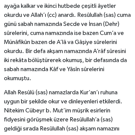
ayağa kalkar ve ikinci hutbede çeşitli âyetler
okurdu ve Allah’ı (cc) anardı. Resûlullah (sas) cuma
günü sabah namazında Secde ve İnsan (Dehr)
sûrelerini, cuma namazında ise bazen Cum’a ve
Münâfikûn bazen de A’lâ va Gâşiye sûrelerini
okurdu. Bir defa akşam namazında A’râf sûresini
iki rekâta bölüştürerek okumuş, bir defasında da
sabah namazında Kâf ve Yâsîn sûrelerini
okumuştu.
Allah Resûlü (sas) namazlarda Kur’an’ı ruhuna
uygun bir şekilde okur ve dinleyenleri etkilerdi.
Nitekim Cübeyr b. Mut’im müşrik esirlerin
fidyesini görüşmek üzere Resûlullah’a (sas)
geldiği sırada Resûlullah (sas) akşam namazını