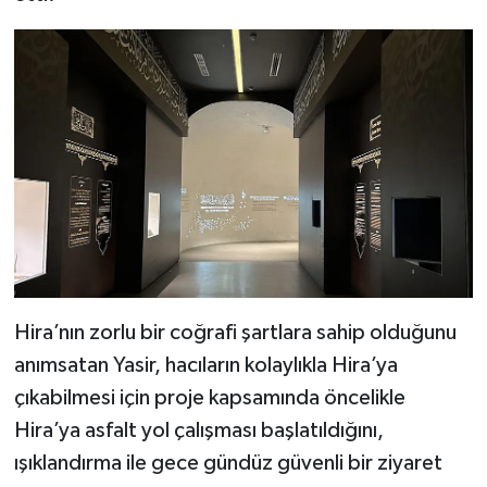
Gümüşhane Müftülüğü
Hakkari Müftülüğü
Hatay Müftülüğü
Iğdır Müftülüğü
Isparta Müftülüğü
İstanbul Müftülüğü
Hira’nın zorlu bir coğrafi şartlara sahip olduğunu
İzmir Müftülüğü
anımsatan Yasir, hacıların kolaylıkla Hira’ya
çıkabilmesi için proje kapsamında öncelikle
Kahramanmaraş Müftülüğü
Hira’ya asfalt yol çalışması başlatıldığını,
ışıklandırma ile gece gündüz güvenli bir ziyaret
Karabük Müftülüğü