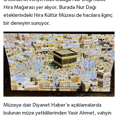
Hira Mağarası yer alıyor. Burada Nur Dağı
Bitlis Müftülüğü
Sağlık
eteklerindeki Hira Kültür Müzesi de hacılara ilginç
bir deneyim sunuyor.
Bolu Müftülüğü
Makaleler
Burdur Müftülüğü
Ekonomi
Bursa Müftülüğü
Duyurular
Çanakkale Müftülüğü
Podcast
Çankırı Müftülüğü
Bilim, Teknoloji
Çorum Müftülüğü
Biyografiler
Müzeye dair Diyanet Haber’e açıklamalarda
Denizli Müftülüğü
Diyanet TV
bulunan müze yetkililerinden Yasir Ahmet, vahyin