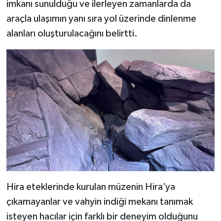
imkanı sunulduğu ve ilerleyen zamanlarda da
Karaman Müftülüğü
araçla ulaşımın yanı sıra yol üzerinde dinlenme
alanları oluşturulacağını belirtti.
Kars Müftülüğü
Kastamonu Müftülüğü
Kayseri Müftülüğü
Kilis Müftülüğü
Kırıkkale Müftülüğü
Kırklareli Müftülüğü
Hira eteklerinde kurulan müzenin Hira’ya
Kırşehir Müftülüğü
çıkamayanlar ve vahyin indiği mekanı tanımak
Kocaeli Müftülüğü
isteyen hacılar için farklı bir deneyim olduğunu