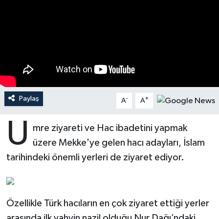
Ardahan Müftülüğü
Kudüs
Hutbeler
Artvin Müftülüğü
Kurban
DİYANET AKADEMİ
Aydın Müftülüğü
Mukabele
DİYANET GENÇLİK
Balıkesir Müftülüğü
Peygamberimizin Hayatı
DİYANET RADYO/TV
Paylaş
-
+
A
A
Bartın Müftülüğü
Ramazan
DEPREM
U
mre ziyareti ve Hac ibadetini yapmak
üzere Mekke'ye gelen hacı adayları, İslam
Batman Müftülüğü
Sahabeler
Dünya
tarihindeki önemli yerleri de ziyaret ediyor.
Bayburt Müftülüğü
Zekat
Eğitim
Bilecik Müftülüğü
Kültür-Sanat
Özellikle Türk hacıların en çok ziyaret ettiği yerler
Bingöl Müftülüğü
Aile
arasında ilk vahyin nazil olduğu Nur Dağı’ndaki