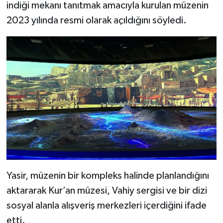
Diyarbakır Müftülüğü
İhtida Haberleri
indiği mekanı tanıtmak amacıyla kurulan müzenin
2023 yılında resmi olarak açıldığını söyledi.
Düzce Müftülüğü
YAŞAM
Edirne Müftülüğü
Elazığ Müftülüğü
Erzincan Müftülüğü
Erzurum Müftülüğü
Eskişehir Müftülüğü
Yasir, müzenin bir kompleks halinde planlandığını
Gaziantep Müftülüğü
aktararak Kur’an müzesi, Vahiy sergisi ve bir dizi
sosyal alanla alışveriş merkezleri içerdiğini ifade
Giresun Müftülüğü
etti.