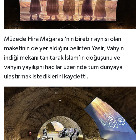
Niğde Müftülüğü
Ordu Müftülüğü
Müzede Hira Mağarası’nın birebir aynısı olan
Osmaniye Müftülüğü
maketinin de yer aldığını belirten Yasir, Vahyin
indiği mekanı tanıtarak İslam’ın doğuşunu ve
Rize Müftülüğü
vahyin yayılışını hacılar üzerinde tüm dünyaya
ulaştırmak istediklerini kaydetti.
Sakarya Müftülüğü
Samsun Müftülüğü
Siirt Müftülüğü
Sinop Müftülüğü