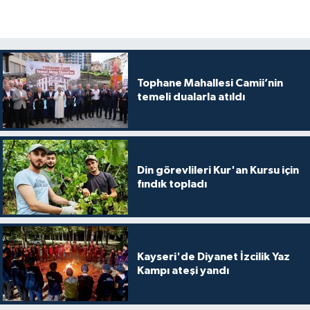
Yalova Müftülüğü
Yozgat Müftülüğü
Tophane Mahallesi Camii’nin
Zonguldak Müftülüğü
temeli dualarla atıldı
Din görevlileri Kur'an Kursu için
fındık topladı
Kayseri'de Diyanet İzcilik Yaz
Kampı ateşi yandı