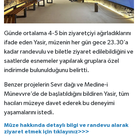
Sivas Müftülüğü
Şanlıurfa Müftülüğü
Günde ortalama 4-5 bin ziyaretçiyi ağırladıklarını
Şırnak Müftülüğü
ifade eden Yasir, müzenin her gün gece 23.30’a
Tekirdağ Müftülüğü
kadar randevulu ve biletle ziyaret edilebildiğini ve
saatlerde esnemeler yapılarak gruplara özel
Tokat Müftülüğü
indirimde bulunulduğunu belirtti.
Trabzon Müftülüğü
Benzer projelerin Sevr dağı ve Medine-i
Münevvre’de de başlatıldığını bildiren Yasir, tüm
Tunceli Müftülüğü
hacıları müzeye davet ederek bu deneyimi
yaşamalarını istedi.
Uşak Müftülüğü
Müze hakkında detaylı bilgi ve randevu alarak
Van Müftülüğü
ziyaret etmek için tıklayınız>>>