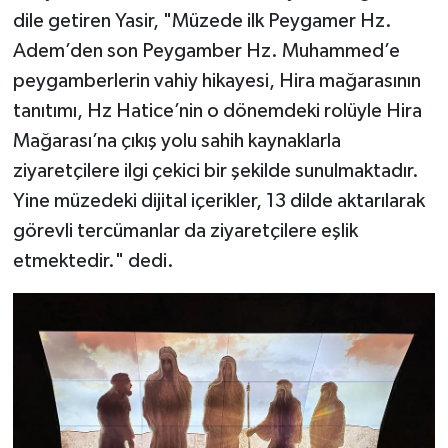
dile getiren Yasir, "Müzede ilk Peygamer Hz.
Konya Müftülüğü
Adem’den son Peygamber Hz. Muhammed’e
peygamberlerin vahiy hikayesi, Hira mağarasının
Kütahya Müftülüğü
tanıtımı, Hz Hatice’nin o dönemdeki rolüyle Hira
Mağarası’na çıkış yolu sahih kaynaklarla
Malatya Müftülüğü
ziyaretçilere ilgi çekici bir şekilde sunulmaktadır.
Manisa Müftülüğü
Yine müzedeki dijital içerikler, 13 dilde aktarılarak
görevli tercümanlar da ziyaretçilere eşlik
Mardin Müftülüğü
etmektedir." dedi.
Mersin Müftülüğü
Muğla Müftülüğü
Muş Müftülüğü
Nevşehir Müftülüğü