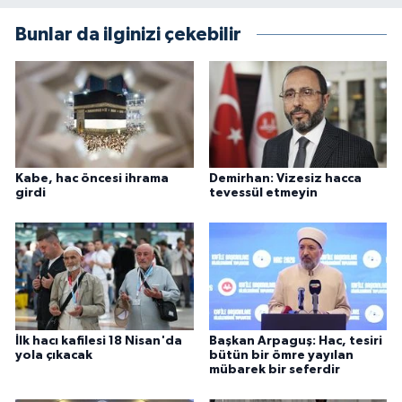
Bunlar da ilginizi çekebilir
Kabe, hac öncesi ihrama
Demirhan: Vizesiz hacca
girdi
tevessül etmeyin
İlk hacı kafilesi 18 Nisan'da
Başkan Arpaguş: Hac, tesiri
yola çıkacak
bütün bir ömre yayılan
mübarek bir seferdir