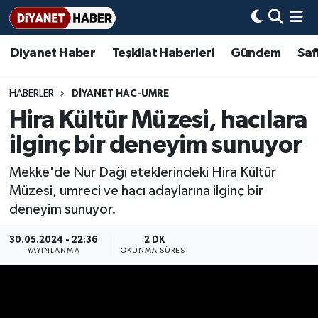
Diyanet Haber
Teşkilat Haberleri
Gündem
Saf
Diyanet Haber
Adana Müftülüğü
Bir Ayet
Aile Dergisi
İmam Hatip Okulları
Başmakale
Hadis-i Şerifler
Nöbetçi Eczaneler
Teşkilat Haberleri
Adıyaman Müftülüğü
Bir Hikaye
Aylık Dergi
Hayat Okumaları
Hava Durumu
HABERLER
DİYANET HAC-UMRE
Hira Kültür Müzesi, hacılara
Afyonkarahisar Müftülüğü
Gündem
Biyografiler
Ankara Namaz Vakitleri
ilginç bir deneyim sunuyor
Ağrı Müftülüğü
#Keşfet
Dini kavramlar
Trafik Durumu
Mekke'de Nur Dağı eteklerindeki Hira Kültür
Müzesi, umreci ve hacı adaylarına ilginç bir
Aksaray Müftülüğü
Diyanet Bilgi
Basında Bugün
Süper Lig Puan Durumu ve Fikstür
deneyim sunuyor.
Amasya Müftülüğü
Diyanet Takvimi
DİYANET eKİTAP
Tüm Manşetler
30.05.2024 - 22:36
2 DK
YAYINLANMA
OKUNMA SÜRESI
Ankara Müftülüğü
Dualar
Diyanet Dergi
Son Dakika Haberleri
Antalya Müftülüğü
Hadislerle İslam
TDV
Haber Arşivi