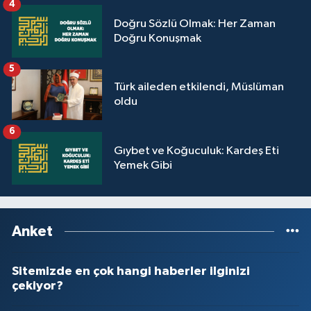
4
Yalova Müftülüğü
Doğru Sözlü Olmak: Her Zaman
Doğru Konuşmak
Yozgat Müftülüğü
5
Zonguldak Müftülüğü
Türk aileden etkilendi, Müslüman
oldu
6
Gıybet ve Koğuculuk: Kardeş Eti
Yemek Gibi
Anket
Sitemizde en çok hangi haberler ilginizi
çekiyor?