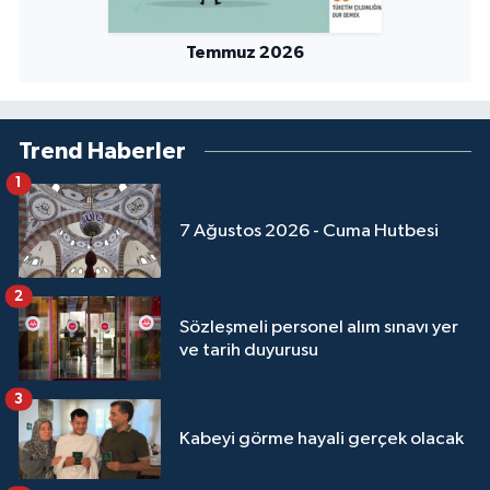
Sivas Müftülüğü
Temmuz 2026
Şanlıurfa Müftülüğü
Şırnak Müftülüğü
Trend Haberler
Tekirdağ Müftülüğü
1
7 Ağustos 2026 - Cuma Hutbesi
Tokat Müftülüğü
Trabzon Müftülüğü
2
Sözleşmeli personel alım sınavı yer
Tunceli Müftülüğü
ve tarih duyurusu
3
Uşak Müftülüğü
Kabeyi görme hayali gerçek olacak
Van Müftülüğü