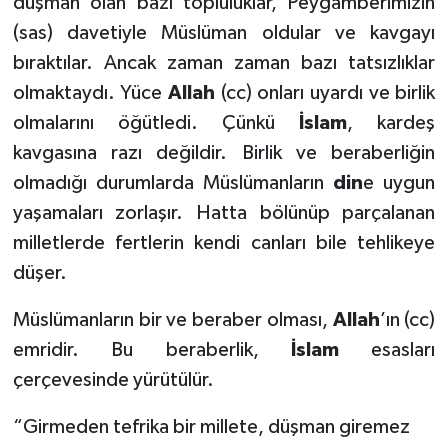
düşman olan bazı topluluklar, Peygamberimizin
(sas) davetiyle Müslüman oldular ve kavgayı
Bitlis Müftülüğü
Sağlık
bıraktılar. Ancak zaman zaman bazı tatsızlıklar
olmaktaydı. Yüce
Allah
(cc) onları uyardı ve birlik
Bolu Müftülüğü
Makaleler
olmalarını öğütledi. Çünkü
İslam
, kardeş
Burdur Müftülüğü
Ekonomi
kavgasına razı değildir. Birlik ve beraberliğin
olmadığı durumlarda Müslümanların
din
e uygun
Bursa Müftülüğü
Duyurular
yaşamaları zorlaşır. Hatta bölünüp parçalanan
milletlerde fertlerin kendi canları bile tehlikeye
Çanakkale Müftülüğü
Podcast
düşer.
Çankırı Müftülüğü
Bilim, Teknoloji
Müslümanların bir ve beraber olması,
Allah
’ın (cc)
emridir. Bu beraberlik,
İslam
esasları
Çorum Müftülüğü
Biyografiler
çerçevesinde yürütülür.
Denizli Müftülüğü
Diyanet TV
“Girmeden tefrika bir millete, düşman giremez