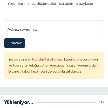
Konya Müftülüğü
Kütahya Müftülüğü
Malatya Müftülüğü
Gönder
Manisa Müftülüğü
Mardin Müftülüğü
Yorum yazarak
topluluk kurallarımızı
kabul etmiş bulunuyor
ve tüm sorumluluğu üstleniyorsunuz. Yazılan yorumlardan
Mersin Müftülüğü
DiyanetHaber hiçbir şekilde sorumlu tutulamaz.
Muğla Müftülüğü
Muş Müftülüğü
Yükleniyor...
Nevşehir Müftülüğü