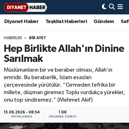
Diyanet Haber
Teşkilat Haberleri
Gündem
Saf
Diyanet Haber
Adana Müftülüğü
Bir Ayet
Aile Dergisi
İmam Hatip Okulları
Başmakale
Hadis-i Şerifler
Nöbetçi Eczaneler
Teşkilat Haberleri
Adıyaman Müftülüğü
Bir Hikaye
Aylık Dergi
Hayat Okumaları
Hava Durumu
HABERLER
BIR AYET
Hep Birlikte Allah'ın Dinine
Afyonkarahisar Müftülüğü
Gündem
Biyografiler
Ankara Namaz Vakitleri
Sarılmak
Ağrı Müftülüğü
#Keşfet
Dini kavramlar
Trafik Durumu
Müslümanların bir ve beraber olması, Allah’ın
emridir. Bu beraberlik, İslam esasları
Aksaray Müftülüğü
Diyanet Bilgi
Basında Bugün
Süper Lig Puan Durumu ve Fikstür
çerçevesinde yürütülür. “Girmeden tefrika bir
millete, düşman giremez Toplu vurdukça yürekler,
Amasya Müftülüğü
Diyanet Takvimi
DİYANET eKİTAP
Tüm Manşetler
onu top sindiremez.” (Mehmet Akif)
Ankara Müftülüğü
Dualar
Diyanet Dergi
Son Dakika Haberleri
15.06.2026 - 08:54
1 DK
YAYINLANMA
OKUNMA SÜRESI
Antalya Müftülüğü
Hadislerle İslam
TDV
Haber Arşivi