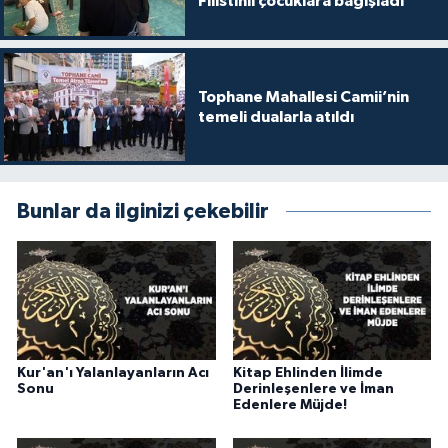
Filistinli çocuklara bağışladı
Gümüşhane Müftülüğü
Hakkari Müftülüğü
Tophane Mahallesi Camii’nin
temeli dualarla atıldı
Hatay Müftülüğü
Iğdır Müftülüğü
Bunlar da ilginizi çekebilir
Isparta Müftülüğü
İstanbul Müftülüğü
İzmir Müftülüğü
Kur'an'ı Yalanlayanların Acı
Kitap Ehlinden İlimde
Kahramanmaraş Müftülüğü
Sonu
Derinleşenlere ve İman
Edenlere Müjde!
Karabük Müftülüğü