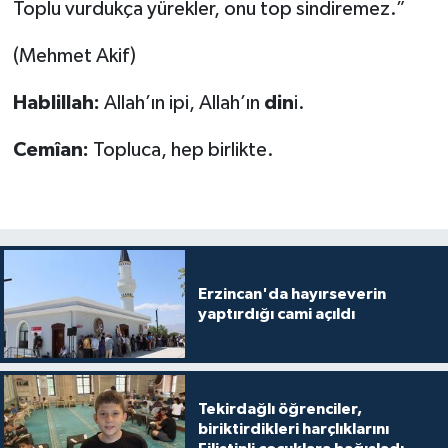
Diyarbakır Müftülüğü
İhtida Haberleri
Toplu vurdukça yürekler, onu top sindiremez.”
(Mehmet Akif)
Düzce Müftülüğü
YAŞAM
Hablillah:
Allah’ın ipi, Allah’ın
din
i.
Edirne Müftülüğü
Cemîan:
Topluca, hep birlikte.
Elazığ Müftülüğü
Erzincan Müftülüğü
Erzurum Müftülüğü
Erzincan'da hayırseverin
Eskişehir Müftülüğü
yaptırdığı cami açıldı
Gaziantep Müftülüğü
Tekirdağlı öğrenciler,
Giresun Müftülüğü
biriktirdikleri harçlıklarını