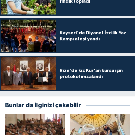
fındık topladı
Yalova Müftülüğü
Yozgat Müftülüğü
Kayseri'de Diyanet İzcilik Yaz
Zonguldak Müftülüğü
Kampı ateşi yandı
Rize’de kız Kur’an kursu için
protokol imzalandı
Bunlar da ilginizi çekebilir