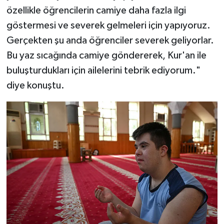
Gümüşhane Müftülüğü
özellikle öğrencilerin camiye daha fazla ilgi
göstermesi ve severek gelmeleri için yapıyoruz.
Hakkari Müftülüğü
Gerçekten şu anda öğrenciler severek geliyorlar.
Bu yaz sıcağında camiye göndererek, Kur'an ile
Hatay Müftülüğü
buluşturdukları için ailelerini tebrik ediyorum."
diye konuştu.
Iğdır Müftülüğü
Isparta Müftülüğü
İstanbul Müftülüğü
İzmir Müftülüğü
Kahramanmaraş Müftülüğü
Karabük Müftülüğü