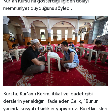
Kur'an Kursu'na gösterdiği ilgiden dolayı
Diyarbakır Müftülüğü
İhtida Haberleri
memnuniyet duyduğunu söyledi.
Düzce Müftülüğü
YAŞAM
Edirne Müftülüğü
Elazığ Müftülüğü
Erzincan Müftülüğü
Erzurum Müftülüğü
Eskişehir Müftülüğü
Gaziantep Müftülüğü
Kursta, Kur'an-ı Kerim, itikat ve ibadet gibi
derslerin yer aldığını ifade eden Çelik, "Bunun
Giresun Müftülüğü
yanında sosyal etkinlikler yapıyoruz. Bu etkinlikleri