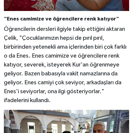
Karaman Müftülüğü
"Enes camimize ve öğrencilere renk katıyor"
Kars Müftülüğü
Öğrencilerin dersleri ilgiyle takip ettiğini aktaran
Çelik, "Çocuklarımızın hepsi de pırıl pırıl,
Kastamonu Müftülüğü
birbirinden yetenekli ama içlerinden biri çok farklı
Kayseri Müftülüğü
o da Enes. Enes camimize ve öğrencilere renk
katıyor, severek, isteyerek Kur'an öğrenmeye
Kilis Müftülüğü
geliyor. Bazen babasıyla vakit namazlarına da
geliyor. Enes camiyi çok seviyor, arkadaşları da
Kırıkkale Müftülüğü
Enes'i seviyorlar, ona ilgi gösteriyorlar."
Kırklareli Müftülüğü
ifadelerini kullandı.
Kırşehir Müftülüğü
Kocaeli Müftülüğü