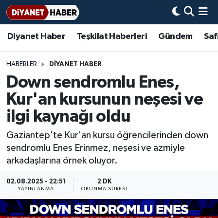
Diyanet Haber
Teşkilat Haberleri
Gündem
Saf
Diyanet Haber
Adana Müftülüğü
Bir Ayet
Aile Dergisi
İmam Hatip Okulları
Başmakale
Hadis-i Şerifler
Nöbetçi Eczaneler
Teşkilat Haberleri
Adıyaman Müftülüğü
Bir Hikaye
Aylık Dergi
Hayat Okumaları
Hava Durumu
HABERLER
DİYANET HABER
Down sendromlu Enes,
Afyonkarahisar Müftülüğü
Gündem
Biyografiler
Ankara Namaz Vakitleri
Kur'an kursunun neşesi ve
Ağrı Müftülüğü
#Keşfet
Dini kavramlar
Trafik Durumu
ilgi kaynağı oldu
Gaziantep'te Kur'an kursu öğrencilerinden down
Aksaray Müftülüğü
Diyanet Bilgi
Basında Bugün
Süper Lig Puan Durumu ve Fikstür
sendromlu Enes Erinmez, neşesi ve azmiyle
arkadaşlarına örnek oluyor.
Amasya Müftülüğü
Diyanet Takvimi
DİYANET eKİTAP
Tüm Manşetler
02.08.2025 - 22:51
2 DK
Ankara Müftülüğü
Dualar
Diyanet Dergi
Son Dakika Haberleri
YAYINLANMA
OKUNMA SÜRESI
Antalya Müftülüğü
Hadislerle İslam
TDV
Haber Arşivi