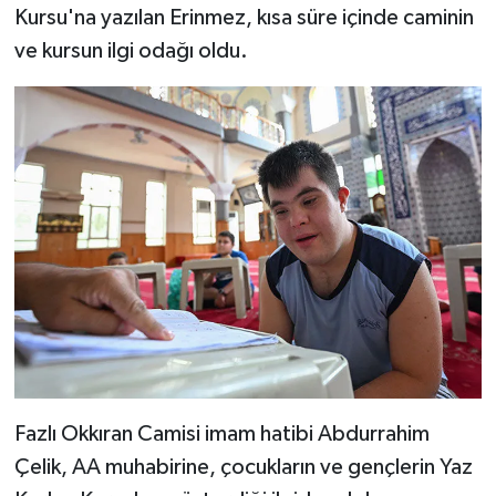
Kursu'na yazılan Erinmez, kısa süre içinde caminin
ve kursun ilgi odağı oldu.
Bitlis Müftülüğü
Sağlık
Bolu Müftülüğü
Makaleler
Burdur Müftülüğü
Ekonomi
Bursa Müftülüğü
Duyurular
Çanakkale Müftülüğü
Podcast
Çankırı Müftülüğü
Bilim, Teknoloji
Çorum Müftülüğü
Biyografiler
Fazlı Okkıran Camisi imam hatibi Abdurrahim
Denizli Müftülüğü
Diyanet TV
Çelik, AA muhabirine, çocukların ve gençlerin Yaz