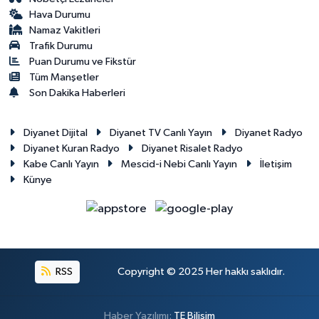
Hava Durumu
Namaz Vakitleri
Trafik Durumu
Puan Durumu ve Fikstür
Tüm Manşetler
Son Dakika Haberleri
Diyanet Dijital
Diyanet TV Canlı Yayın
Diyanet Radyo
Diyanet Kuran Radyo
Diyanet Risalet Radyo
Kabe Canlı Yayın
Mescid-i Nebi Canlı Yayın
İletişim
Künye
RSS
Copyright © 2025 Her hakkı saklıdır.
Haber Yazılımı:
TE Bilişim