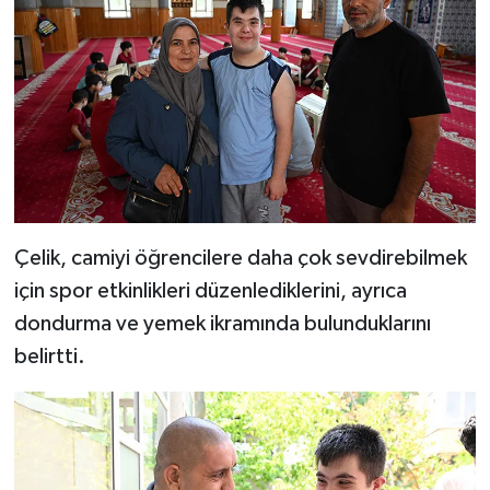
Konya Müftülüğü
Kütahya Müftülüğü
Malatya Müftülüğü
Manisa Müftülüğü
Çelik, camiyi öğrencilere daha çok sevdirebilmek
Mardin Müftülüğü
için spor etkinlikleri düzenlediklerini, ayrıca
dondurma ve yemek ikramında bulunduklarını
Mersin Müftülüğü
belirtti.
Muğla Müftülüğü
Muş Müftülüğü
Nevşehir Müftülüğü