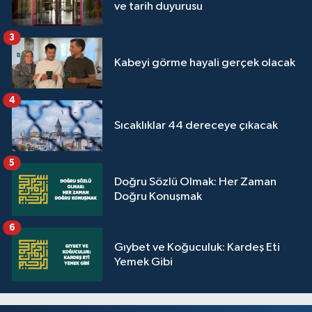
ve tarih duyurusu
3
Kabeyi görme hayali gerçek olacak
4
Sıcaklıklar 44 dereceye çıkacak
5
Doğru Sözlü Olmak: Her Zaman
Doğru Konuşmak
6
Gıybet ve Koğuculuk: Kardeş Eti
Yemek Gibi