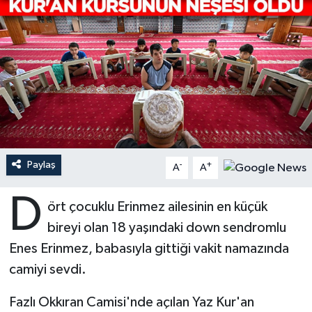
Ardahan Müftülüğü
Kudüs
Hutbeler
Artvin Müftülüğü
Kurban
DİYANET AKADEMİ
Aydın Müftülüğü
Mukabele
DİYANET GENÇLİK
Balıkesir Müftülüğü
Peygamberimizin Hayatı
DİYANET RADYO/TV
Paylaş
-
+
Bartın Müftülüğü
Ramazan
DEPREM
A
A
D
Batman Müftülüğü
Sahabeler
Dünya
ört çocuklu Erinmez ailesinin en küçük
bireyi olan 18 yaşındaki down sendromlu
Bayburt Müftülüğü
Zekat
Eğitim
Enes Erinmez, babasıyla gittiği vakit namazında
camiyi sevdi.
Bilecik Müftülüğü
Kültür-Sanat
Fazlı Okkıran Camisi'nde açılan Yaz Kur'an
Bingöl Müftülüğü
Aile