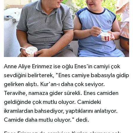
Niğde Müftülüğü
Ordu Müftülüğü
Osmaniye Müftülüğü
Rize Müftülüğü
Anne Aliye Erinmez ise oğlu Enes'in camiyi çok
sevdiğini belirterek, "Enes camiye babasıyla gidip
Sakarya Müftülüğü
gelirken alıştı. Kur'an-ı daha çok seviyor.
Samsun Müftülüğü
Teravihe, namaza gider sürekli. Enes camiden
geldiğinde çok mutlu oluyor. Camideki
Siirt Müftülüğü
ikramlardan bahsediyor, yaptıklarını anlatıyor.
Camide daha mutlu oluyor." dedi.
Sinop Müftülüğü