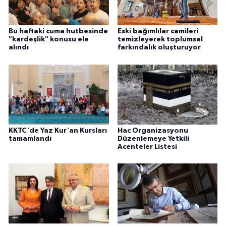
Bu haftaki cuma hutbesinde
Eski bağımlılar camileri
"kardeşlik" konusu ele
temizleyerek toplumsal
alındı
farkındalık oluşturuyor
KKTC'de Yaz Kur'an Kursları
Hac Organizasyonu
tamamlandı
Düzenlemeye Yetkili
Acenteler Listesi