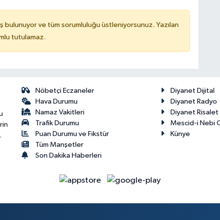
ş bulunuyor ve tüm sorumluluğu üstleniyorsunuz. Yazılan
mlu tutulamaz.
Nöbetçi Eczaneler
Diyanet Dijital
Hava Durumu
Diyanet Radyo
Namaz Vakitleri
Diyanet Risale
u
Trafik Durumu
Mescid-i Nebi C
rin
Puan Durumu ve Fikstür
Künye
.
Tüm Manşetler
Son Dakika Haberleri