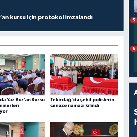
r’an kursu için protokol imzalandı
5
6
da Yaz Kur’an Kursu
Tekirdağ'da şehit polislerin
minerleri
cenaze namazı kılındı
yor