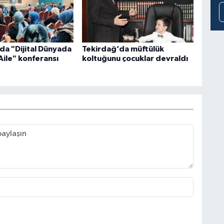
da "Dijital Dünyada
Tekirdağ’da müftülük
Aile" konferansı
koltuğunu çocuklar devraldı