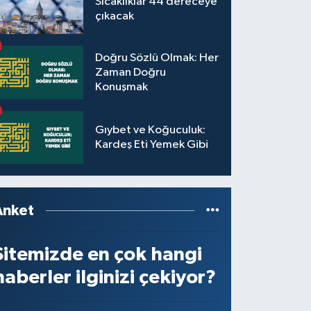
Sıcaklıklar 44 dereceye
çıkacak
Doğru Sözlü Olmak: Her
Zaman Doğru
Konuşmak
Gıybet ve Koğuculuk:
Kardeş Eti Yemek Gibi
Anket
Sitemizde en çok hangi
haberler ilginizi çekiyor?