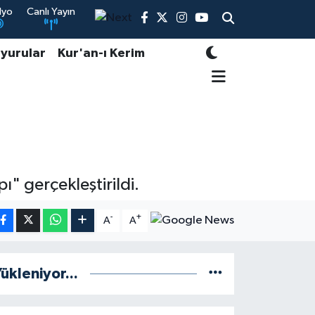
dyo
Canlı Yayın
yurular
Kur'an-ı Kerim
 gerçekleştirildi.
-
+
A
A
ükleniyor...