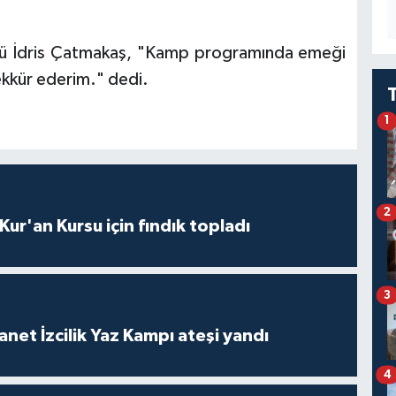
üsü İdris Çatmakaş, "Kamp programında emeği
kkür ederim." dedi.
1
2
 Kur'an Kursu için fındık topladı
3
anet İzcilik Yaz Kampı ateşi yandı
4