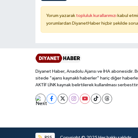
Karaman Müftülüğü
Yorum yazarak
topluluk kurallarımızı
kabul etmi
yorumlardan DiyanetHaber hiçbir şekilde soru
Kars Müftülüğü
Kastamonu Müftülüğü
Kayseri Müftülüğü
Kilis Müftülüğü
Diyanet Haber, Anadolu Ajansı ve İHA abonesidir. B
sitede "ajans kaynaklı haberler" hariç diğer haberle
AKTİF LİNK kaynak belirtilerek kullanılması serbesttir
Kırıkkale Müftülüğü
Kırklareli Müftülüğü
Kırşehir Müftülüğü
Kocaeli Müftülüğü
RSS
Copyright © 2025 Her hakkı saklıdır.