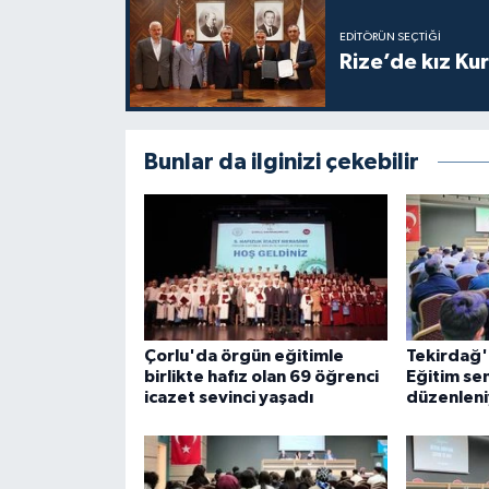
Diyarbakır Müftülüğü
İhtida Haberleri
EDITÖRÜN SEÇTIĞI
Rize’de kız Ku
Düzce Müftülüğü
YAŞAM
Edirne Müftülüğü
Bunlar da ilginizi çekebilir
Elazığ Müftülüğü
Erzincan Müftülüğü
Erzurum Müftülüğü
Eskişehir Müftülüğü
Çorlu'da örgün eğitimle
Tekirdağ'
birlikte hafız olan 69 öğrenci
Eğitim se
Gaziantep Müftülüğü
icazet sevinci yaşadı
düzenleni
Giresun Müftülüğü