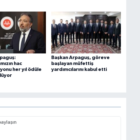
rpaguş:
Başkan Arpaguş, göreve
ımızın hac
başlayan müfettiş
yonu her yıl ödüle
yardımcılarını kabul etti
lüyor