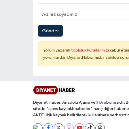
Konya Müftülüğü
Kütahya Müftülüğü
Gönder
Malatya Müftülüğü
Yorum yazarak
topluluk kurallarımızı
kabul etmi
Manisa Müftülüğü
yorumlardan DiyanetHaber hiçbir şekilde soru
Mardin Müftülüğü
Mersin Müftülüğü
Muğla Müftülüğü
Diyanet Haber, Anadolu Ajansı ve İHA abonesidir. B
sitede "ajans kaynaklı haberler" hariç diğer haberle
Muş Müftülüğü
AKTİF LİNK kaynak belirtilerek kullanılması serbesttir
Nevşehir Müftülüğü