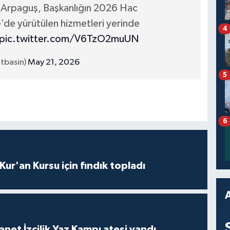
fi Arpaguş, Başkanlığın 2026 Hac
e yürütülen hizmetleri yerinde
4
pic.twitter.com/V6TzO2muUN
etbasin)
May 21, 2026
5
6
 Kur'an Kursu için fındık topladı
anet İzcilik Yaz Kampı ateşi yandı