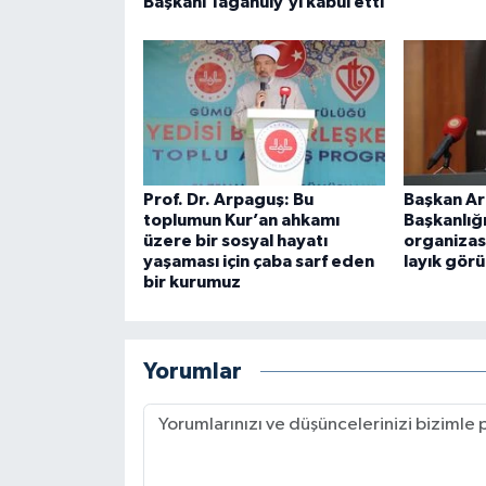
Başkanı Taganuly’yi kabul etti
Karaman Müftülüğü
Kars Müftülüğü
Kastamonu Müftülüğü
Kayseri Müftülüğü
Prof. Dr. Arpaguş: Bu
Başkan A
toplumun Kur’an ahkamı
Başkanlığ
üzere bir sosyal hayatı
organizas
Kilis Müftülüğü
yaşaması için çaba sarf eden
layık görü
bir kurumuz
Kırıkkale Müftülüğü
Kırklareli Müftülüğü
Yorumlar
Kırşehir Müftülüğü
Kocaeli Müftülüğü