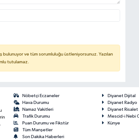
ş bulunuyor ve tüm sorumluluğu üstleniyorsunuz. Yazılan
mlu tutulamaz.
Nöbetçi Eczaneler
Diyanet Dijital
Hava Durumu
Diyanet Radyo
Namaz Vakitleri
Diyanet Risale
u
Trafik Durumu
Mescid-i Nebi C
rin
Puan Durumu ve Fikstür
Künye
.
Tüm Manşetler
Son Dakika Haberleri