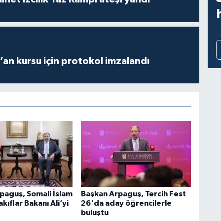
r’an kursu için protokol imzalandı
paguş, Somali İslam
Başkan Arpaguş, Tercih Fest
akıflar Bakanı Ali’yi
26'da aday öğrencilerle
buluştu