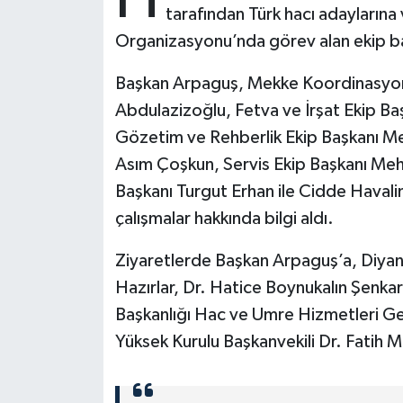
tarafından Türk hacı adayların
Organizasyonu’nda görev alan ekip baş
Bitlis Müftülüğü
Sağlık
Başkan Arpaguş, Mekke Koordinasyon 
Bolu Müftülüğü
Makaleler
Abdulazizoğlu, Fetva ve İrşat Ekip B
Burdur Müftülüğü
Ekonomi
Gözetim ve Rehberlik Ekip Başkanı Me
Asım Çoşkun, Servis Ekip Başkanı Meh
Bursa Müftülüğü
Duyurular
Başkanı Turgut Erhan ile Cidde Havalim
çalışmalar hakkında bilgi aldı.
Çanakkale Müftülüğü
Podcast
Ziyaretlerde Başkan Arpaguş’a, Diyane
Çankırı Müftülüğü
Bilim, Teknoloji
Hazırlar, Dr. Hatice Boynukalın Şenka
Başkanlığı Hac ve Umre Hizmetleri Ge
Çorum Müftülüğü
Biyografiler
Yüksek Kurulu Başkanvekili Dr. Fatih M
Denizli Müftülüğü
Diyanet TV