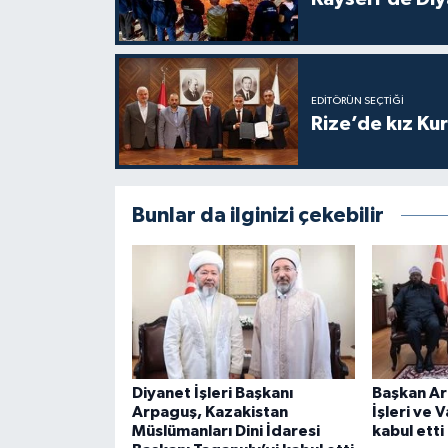
Gümüşhane Müftülüğü
Hakkari Müftülüğü
EDITÖRÜN SEÇTIĞI
Hatay Müftülüğü
Rize’de kız Ku
Iğdır Müftülüğü
Bunlar da ilginizi çekebilir
Isparta Müftülüğü
İstanbul Müftülüğü
İzmir Müftülüğü
Kahramanmaraş Müftülüğü
Diyanet İşleri Başkanı
Başkan Ar
Arpaguş, Kazakistan
İşleri ve V
Karabük Müftülüğü
Müslümanları Dini İdaresi
kabul etti