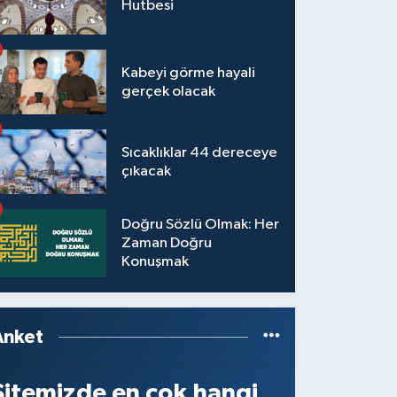
Hutbesi
Kabeyi görme hayali
gerçek olacak
Sıcaklıklar 44 dereceye
çıkacak
Doğru Sözlü Olmak: Her
Zaman Doğru
Konuşmak
Anket
Sitemizde en çok hangi