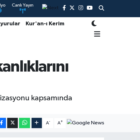
dyo
Canlı Yayın
yurular
Kur'an-ı Kerim
nlıklarını
anizasyonu kapsamında
-
+
A
A