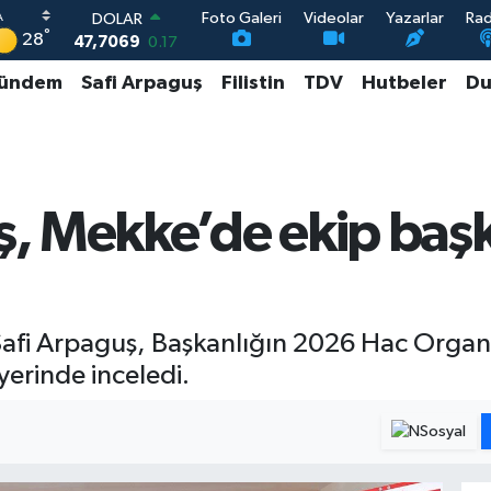
Foto Galeri
Videolar
Yazarlar
Ra
DOLAR
°
28
47,7069
0.17
EURO
ündem
Safi Arpaguş
Filistin
TDV
Hutbeler
Du
55,0265
0.01
STERLİN
64,1897
0.02
GRAM ALTIN
6574.81
1.44
BİST100
 Mekke’de ekip başka
13.887
64
r. Safi Arpaguş, Başkanlığın 2026 Hac Org
yerinde inceledi.