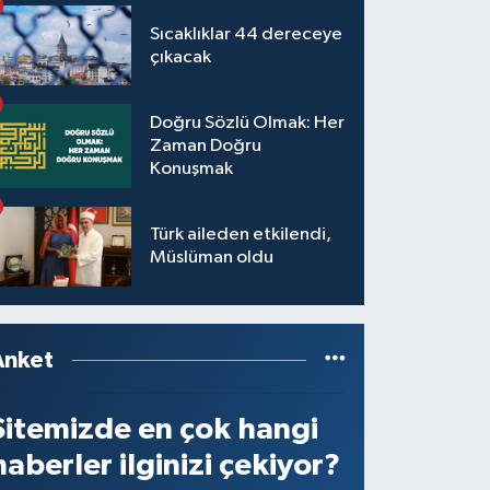
Sıcaklıklar 44 dereceye
çıkacak
Doğru Sözlü Olmak: Her
Zaman Doğru
Konuşmak
Türk aileden etkilendi,
Müslüman oldu
Anket
Sitemizde en çok hangi
haberler ilginizi çekiyor?