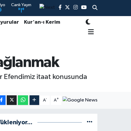
dyo
Canlı Yayın
yurular
Kur'an-ı Kerim
Bağlanmak
r Efendimiz itaat konusunda
-
+
A
A
ükleniyor...