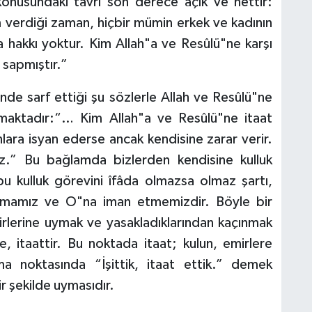
konusundaki tavrı son derece açık ve nettir:
m verdiği zaman, hiçbir mümin erkek ve kadının
a hakkı yoktur. Kim Allah"a ve Resûlü"ne karşı
e sapmıştır.”
e sarf ettiği şu sözlerle Allah ve Resûlü"ne
pmaktadır:“… Kim Allah"a ve Resûlü"ne itaat
ara isyan ederse ancak kendisine zarar verir.
ez.” Bu bağlamda bizlerden kendisine kulluk
u kulluk görevini îfâda olmazsa olmaz şartı,
ımamız ve O"na iman etmemizdir. Böyle bir
lerine uymak ve yasakladıklarından kaçınmak
, itaattir. Bu noktada itaat; kulun, emirlere
a noktasında “İşittik, itaat ettik.” demek
ir şekilde uymasıdır.