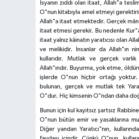
İsyanın zıddı olan itaat, Allah"a tes
O"nun kitabıyla amel etmeyi gerektir
Niğde Müftülüğü
Allah"a itaat etmektedir. Gerçek mânâ
itaat etmesi gerekir. Bu nedenle Kur"a
Ordu Müftülüğü
itaat yalnız kâinatın yaratıcısı olan All
Osmaniye Müftülüğü
ve melikidir. İnsanlar da Allah"ın ni
kullarıdır. Mutlak ve gerçek varlı
Rize Müftülüğü
Allah"ındır. Buyurma, yok etme, öldü
işlerde O"nun hiçbir ortağı yoktur. 
Sakarya Müftülüğü
bulunan, gerçek ve mutlak tek Yara
Samsun Müftülüğü
O"dur. Hiç kimsenin O"ndan daha doğ
Bunun için kul kayıtsız şartsız Rabbine
Siirt Müftülüğü
O"nun bütün emir ve yasaklarına mut
Sinop Müftülüğü
Diğer yandan Yaratıcı"nın, kullarınd
faydası içindir. Çünkü O"nun, kulları