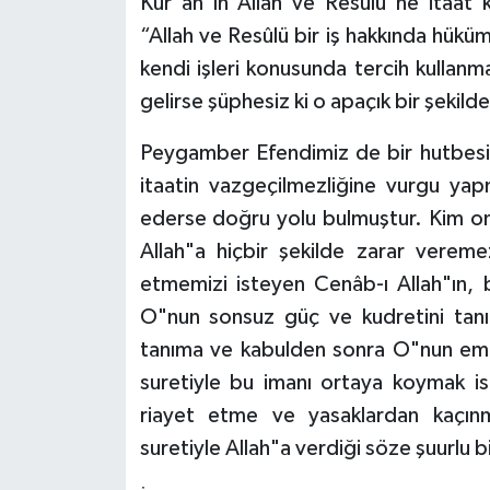
Kur"an"ın Allah ve Resûlü"ne itaat 
“Allah ve Resûlü bir iş hakkında hükü
Konya Müftülüğü
kendi işleri konusunda tercih kullanm
Kütahya Müftülüğü
gelirse şüphesiz ki o apaçık bir şekild
Peygamber Efendimiz de bir hutbesind
Malatya Müftülüğü
itaatin vazgeçilmezliğine vurgu ya
Manisa Müftülüğü
ederse doğru yolu bulmuştur. Kim onl
Allah"a hiçbir şekilde zarar verem
Mardin Müftülüğü
etmemizi isteyen Cenâb-ı Allah"ın, b
O"nun sonsuz güç ve kudretini tan
Mersin Müftülüğü
tanıma ve kabulden sonra O"nun emir
Muğla Müftülüğü
suretiyle bu imanı ortaya koymak ise
riayet etme ve yasaklardan kaçınm
Muş Müftülüğü
suretiyle Allah"a verdiği söze şuurlu b
Nevşehir Müftülüğü