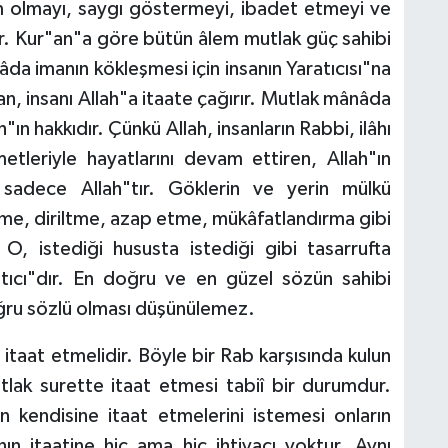
lim olmayı, saygı göstermeyi, ibadet etmeyi ve
ir. Kur"an"a göre bütün âlem mutlak güç sahibi
da imanın kökleşmesi için insanın Yaratıcısı"na
n, insanı Allah"a itaate çağırır. Mutlak mânâda
ah"ın hakkıdır. Çünkü Allah, insanların Rabbi, ilâhı
metleriyle hayatlarını devam ettiren, Allah"ın
k sadece Allah"tır. Göklerin ve yerin mülkü
rme, diriltme, azap etme, mükâfatlandırma gibi
O, istediği hususta istediği gibi tasarrufta
tıcı"dır. En doğru ve en güzel sözün sahibi
ru sözlü olması düşünülemez.
 itaat etmelidir. Böyle bir Rab karşısında kulun
lak surette itaat etmesi tabiî bir durumdur.
an kendisine itaat etmelerini istemesi onların
nın itaatine hiç ama hiç ihtiyacı yoktur. Aynı