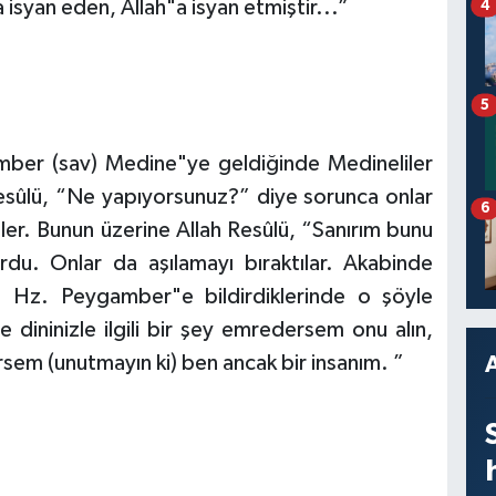
a isyan eden, Allah"a isyan etmiştir...”
4
5
mber (sav) Medine"ye geldiğinde Medineliler
 Resûlü, “Ne yapıyorsunuz?” diye sorunca onlar
6
ler. Bunun üzerine Allah Resûlü, “Sanırım bunu
rdu. Onlar da aşılamayı bıraktılar. Akabinde
 Hz. Peygamber"e bildirdiklerinde o şöyle
 dininizle ilgili bir şey emredersem onu alın,
em (unutmayın ki) ben ancak bir insanım. ”