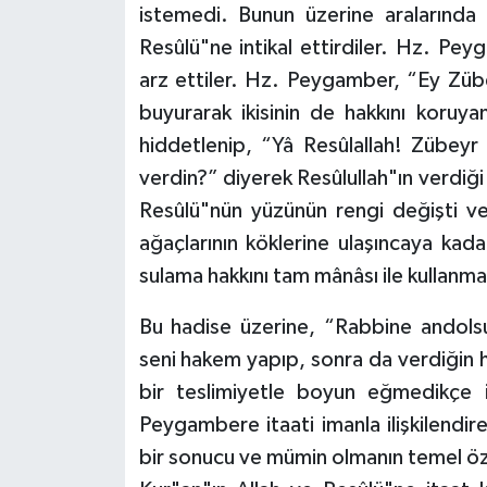
istemedi. Bunun üzerine aralarında a
Karaman Müftülüğü
Resûlü"ne intikal ettirdiler. Hz. Peyg
arz ettiler. Hz. Peygamber, “Ey Zübe
Kars Müftülüğü
buyurarak ikisinin de hakkını koru
Kastamonu Müftülüğü
hiddetlenip, “Yâ Resûlallah! Zübeyr
verdin?” diyerek Resûlullah"ın verdiği
Kayseri Müftülüğü
Resûlü"nün yüzünün rengi değişti ve
ağaçlarının köklerine ulaşıncaya kad
Kilis Müftülüğü
sulama hakkını tam mânâsı ile kullanmas
Kırıkkale Müftülüğü
Bu hadise üzerine, “Rabbine andolsun
seni hakem yapıp, sonra da verdiğin h
Kırklareli Müftülüğü
bir teslimiyetle boyun eğmedikçe i
Kırşehir Müftülüğü
Peygambere itaati imanla ilişkilendir
bir sonucu ve mümin olmanın temel özel
Kocaeli Müftülüğü