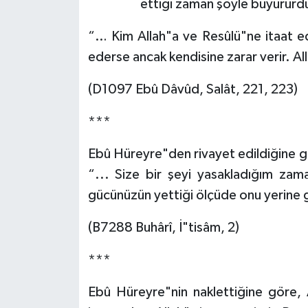
ettiği zaman şöyle buyururd
Bitlis Müftülüğü
Sağlık
“… Kim Allah"a ve Resûlü"ne itaat e
ederse ancak kendisine zarar verir. Al
Bolu Müftülüğü
Makaleler
(D1097 Ebû Dâvûd, Salât, 221, 223)
Burdur Müftülüğü
Ekonomi
***
Bursa Müftülüğü
Duyurular
Ebû Hüreyre"den rivayet edildiğine 
Çanakkale Müftülüğü
Podcast
“... Size bir şeyi yasakladığım za
gücünüzün yettiği ölçüde onu yerine g
Çankırı Müftülüğü
Bilim, Teknoloji
(B7288 Buhârî, İ"tisâm, 2)
Çorum Müftülüğü
Biyografiler
***
Denizli Müftülüğü
Diyanet TV
Ebû Hüreyre"nin naklettiğine göre, 