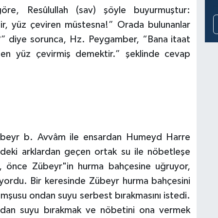
öre, Resûlullah (sav) şöyle buyurmuştur:
r, yüz çeviren müstesna!” Orada bulunanlar
m?” diye sorunca, Hz. Peygamber, “Bana itaat
en yüz çevirmiş demektir.” şeklinde cevap
Zübeyr b. Avvâm ile ensardan Humeyd Harre
indeki arklardan geçen ortak su ile nöbetleşe
u, önce Zübeyr"in hurma bahçesine uğruyor,
yordu. Bir keresinde Zübeyr hurma bahçesini
mşusu ondan suyu serbest bırakmasını istedi.
madan suyu bırakmak ve nöbetini ona vermek