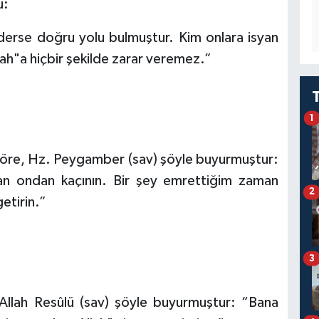
u:
derse doğru yolu bulmuştur. Kim onlara isyan
lah"a hiçbir şekilde zarar veremez.”
1
göre, Hz. Peygamber (sav) şöyle buyurmuştur:
man ondan kaçının. Bir şey emrettiğim zaman
2
etirin.”
3
Allah Resûlü (sav) şöyle buyurmuştur: “Bana