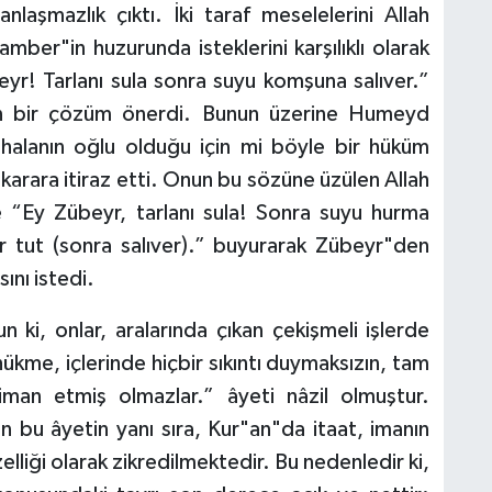
nlaşmazlık çıktı. İki taraf meselelerini Allah
amber"in huzurunda isteklerini karşılıklı olarak
yr! Tarlanı sula sonra suyu komşuna salıver.”
yan bir çözüm önerdi. Bunun üzerine Humeyd
 halanın oğlu olduğu için mi böyle bir hüküm
 karara itiraz etti. Onun bu sözüne üzülen Allah
 “Ey Zübeyr, tarlanı sula! Sonra suyu hurma
ar tut (sonra salıver).” buyurarak Zübeyr"den
ını istedi.
 ki, onlar, aralarında çıkan çekişmeli işlerde
ükme, içlerinde hiçbir sıkıntı duymaksızın, tam
man etmiş olmazlar.” âyeti nâzil olmuştur.
en bu âyetin yanı sıra, Kur"an"da itaat, imanın
liği olarak zikredilmektedir. Bu nedenledir ki,