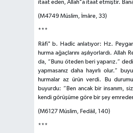
itaat eden, Allah"a itaat etmiştir. Ban
Diyarbakır Müftülüğü
İhtida Haberleri
(M4749 Müslim, İmâre, 33)
Düzce Müftülüğü
YAŞAM
***
Edirne Müftülüğü
Râfi" b. Hadîc anlatıyor: Hz. Peyga
Elazığ Müftülüğü
hurma ağaçlarını aşılıyorlardı. Allah
da, “Bunu öteden beri yaparız.” dedi
Erzincan Müftülüğü
yapmasanız daha hayırlı olur.” buyu
Erzurum Müftülüğü
hurmalar az ürün verdi. Bu durumu
buyurdu: “Ben ancak bir insanım, size
Eskişehir Müftülüğü
kendi görüşüme göre bir şey emreders
Gaziantep Müftülüğü
(M6127 Müslim, Fedâil, 140)
Giresun Müftülüğü
***