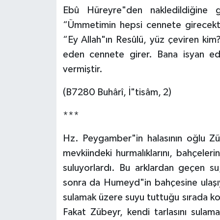
Gümüşhane Müftülüğü
Ebû Hüreyre"den nakledildiğine g
“Ümmetimin hepsi cennete girecekti
Hakkari Müftülüğü
“Ey Allah"ın Resûlü, yüz çeviren ki
eden cennete girer. Bana isyan ed
Hatay Müftülüğü
vermiştir.
Iğdır Müftülüğü
(B7280 Buhârî, İ"tisâm, 2)
Isparta Müftülüğü
***
İstanbul Müftülüğü
Hz. Peygamber"in halasının oğlu 
mevkiindeki hurmalıklarını, bahçeler
İzmir Müftülüğü
suluyorlardı. Bu arklardan geçen s
sonra da Humeyd"in bahçesine ulaşı
Kahramanmaraş Müftülüğü
sulamak üzere suyu tuttuğu sırada ko
Karabük Müftülüğü
Fakat Zübeyr, kendi tarlasını sula