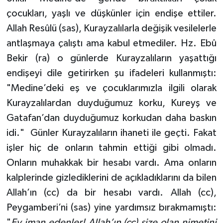
çocukları, yaşlı ve düşkünler için endişe ettiler.
Allah Resûlü (sas), Kurayzalılarla değişik vesilelerle
antlaşmaya çalıştı ama kabul etmediler. Hz. Ebû
Bekir (ra) o günlerde Kurayzalıların yaşattığı
endişeyi dile getirirken şu ifadeleri kullanmıştı:
"Medine’deki eş ve çocuklarımızla ilgili olarak
Kurayzalılardan duyduğumuz korku, Kureyş ve
Gatafan’dan duyduğumuz korkudan daha baskın
idi." Günler Kurayzalıların ihaneti ile geçti. Fakat
işler hiç de onların tahmin ettiği gibi olmadı.
Onların muhakkak bir hesabı vardı. Ama onların
kalplerinde gizlediklerini de açıkladıklarını da bilen
Allah’ın (cc) da bir hesabı vardı. Allah (cc),
Peygamberi’ni (sas) yine yardımsız bırakmamıştı:
"
Ey iman edenler! Allah’ın (cc) size olan nimetini