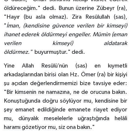
öldüreceğim." dedi. Bunun üzerine Zübeyr (ra),
"Hayır (bu asla olmaz). Zira Resûlullah (sas),
"
İman, (kendisine güvence verilen bir kimseyi)
ihanet ederek öldürmeyi engeller. Mümin (eman
verilen kimseyi) aldatarak
öldürmez."
buyurmuştur." dedi.
Yine Allah Resûlü’nün (sas) en kıymetli
arkadaşlarından birisi olan Hz. Ömer (ra) bir kişiyi
şu açıdan değerlendirmemizi bize tavsiye eder:
"Bir kimsenin ne namazına, ne de orucuna bakın.
Konuştuğunda doğru söylüyor mu, kendisine bir
şey emanet edildiğinde emanete riayet ediyor
mu, dünyalık meselelerle uğraştığında helâli
haramı gözetiyor mu, siz ona bakın."