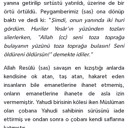
yanına getirilip sırtüstü yatırıldı, üzerine de bir
Sivas Müftülüğü
örtü örtüldü. Peygamberimiz (sas) ona dönüp
Şanlıurfa Müftülüğü
baktı ve dedi ki: "
Şimdi, onun yanında iki huri
gördüm. Huriler Yesâr’ın yüzünden tozları
Şırnak Müftülüğü
silerlerken, "Allah (cc) seni toza toprağa
bulayanın yüzünü toza toprağa bulasın! Seni
Tekirdağ Müftülüğü
öldüreni öldürsün!" demekte idiler
."
Tokat Müftülüğü
Allah Resûlü (sas) savaşın en kızıştığı anlarda
Trabzon Müftülüğü
kendisine ok atan, taş atan, hakaret eden
insanların bile emanetlerine ihanet etmemiş,
Tunceli Müftülüğü
onların emanetlerine ihanete de asla izin
vermemiştir. Yahudi birisinin kölesi iken Müslüman
Uşak Müftülüğü
olan çobana Yahudi sahibinin sürüsünü iade
ettirmiş ve ondan sonra o çobanı kendi saflarına
Van Müftülüğü
katmıştır.