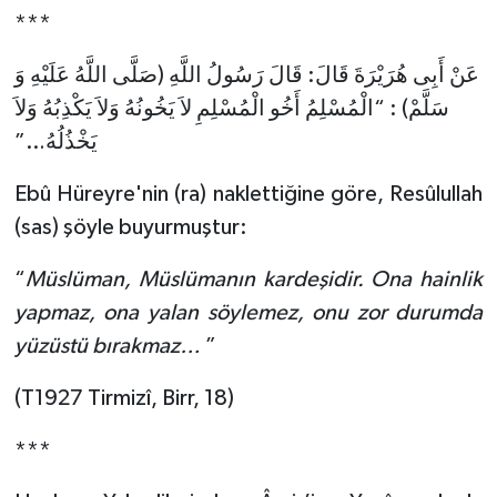
Gümüşhane Müftülüğü
***
عَنْ أَبِى هُرَيْرَةَ قَالَ: قَالَ رَسُولُ اللَّهِ (صَلَّى اللَّهُ عَلَيْهِ وَ
Hakkari Müftülüğü
سَلَّمْ) : “الْمُسْلِمُ أَخُو الْمُسْلِمِ لاَ يَخُونُهُ وَلاَ يَكْذِبُهُ وَلاَ
Hatay Müftülüğü
يَخْذُلُهُ…”
Iğdır Müftülüğü
Ebû Hüreyre'nin (ra) naklettiğine göre, Resûlullah
(sas) şöyle buyurmuştur:
Isparta Müftülüğü
“
Müslüman, Müslümanın kardeşidir. Ona hainlik
İstanbul Müftülüğü
yapmaz, ona yalan söylemez, onu zor durumda
yüzüstü bırakmaz…
”
İzmir Müftülüğü
(T1927 Tirmizî, Birr, 18)
Kahramanmaraş Müftülüğü
***
Karabük Müftülüğü