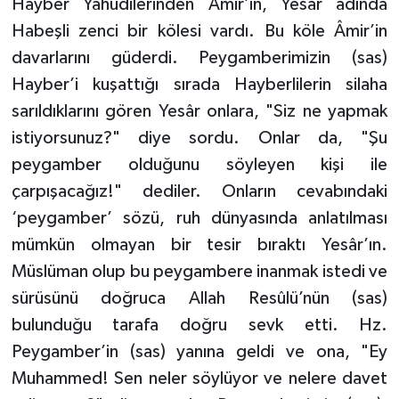
Hayber Yahudilerinden Âmir’in, Yesâr adında
Karaman Müftülüğü
Habeşli zenci bir kölesi vardı. Bu köle Âmir’in
davarlarını güderdi. Peygamberimizin (sas)
Kars Müftülüğü
Hayber’i kuşattığı sırada Hayberlilerin silaha
sarıldıklarını gören Yesâr onlara, "Siz ne yapmak
Kastamonu Müftülüğü
istiyorsunuz?" diye sordu. Onlar da, "Şu
Kayseri Müftülüğü
peygamber olduğunu söyleyen kişi ile
çarpışacağız!" dediler. Onların cevabındaki
Kilis Müftülüğü
‘peygamber’ sözü, ruh dünyasında anlatılması
mümkün olmayan bir tesir bıraktı Yesâr’ın.
Kırıkkale Müftülüğü
Müslüman olup bu peygambere inanmak istedi ve
sürüsünü doğruca Allah Resûlü’nün (sas)
Kırklareli Müftülüğü
bulunduğu tarafa doğru sevk etti. Hz.
Kırşehir Müftülüğü
Peygamber’in (sas) yanına geldi ve ona, "Ey
Muhammed! Sen neler söylüyor ve nelere davet
Kocaeli Müftülüğü