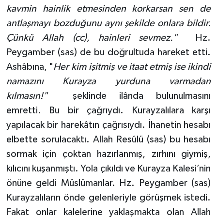
kavmin hainlik etmesinden korkarsan sen de
antlaşmayı bozduğunu aynı şekilde onlara bildir.
Çünkü Allah (cc), hainleri sevmez."
Hz.
Peygamber (sas) de bu doğrultuda hareket etti.
Ashâbına, "
Her kim işitmiş ve itaat etmiş ise ikindi
namazını Kurayza yurduna varmadan
kılmasın!"
şeklinde ilânda bulunulmasını
emretti. Bu bir çağrıydı. Kurayzalılara karşı
yapılacak bir harekâtın çağrısıydı. İhanetin hesabı
elbette sorulacaktı. Allah Resûlü (sas) bu hesabı
sormak için çoktan hazırlanmış, zırhını giymiş,
kılıcını kuşanmıştı. Yola çıkıldı ve Kurayza Kalesi’nin
önüne geldi Müslümanlar. Hz. Peygamber (sas)
Kurayzalıların önde gelenleriyle görüşmek istedi.
Fakat onlar kalelerine yaklaşmakta olan Allah