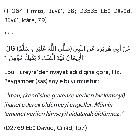
Diyarbakır Müftülüğü
İhtida Haberleri
(T1264 Tirmizî, Büyû', 38; D3535 Ebû Dâvûd,
Düzce Müftülüğü
YAŞAM
Büyû', İcâre, 79)
Edirne Müftülüğü
***
عَنْ أَبِى هُرَيْرَةَ عَنِ النَّبِيِّ (صَلَّى اللَّهُ عَلَيْهِ وَ سَلَّمْ) قَالَ:
Elazığ Müftülüğü
“الْإِيمَانُ قَيَّدَ الْفَتْكَ لاَ يَفْتِكُ مُؤْمِنٌ.”
Erzincan Müftülüğü
Ebû Hüreyre'den rivayet edildiğine göre, Hz.
Erzurum Müftülüğü
Peygamber (sas) şöyle buyurmuştur:
Eskişehir Müftülüğü
“
İman, (kendisine güvence verilen bir kimseyi)
ihanet ederek öldürmeyi engeller. Mümin
Gaziantep Müftülüğü
(emanet verilen kimseyi) aldatarak öldürmez.
”
Giresun Müftülüğü
(D2769 Ebû Dâvûd, Cihâd, 157)