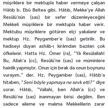
müşriklere bir mektupla haber vermeye çalışan
Hâtıb b. Ebû Beltea gibi. Hâtıb, Mekke’ye Allah
Resûlü’nün (sas) bir sefer düzenleyeceğini
Mekkeli müşriklere bir mektupla haber verir.
Mektubu müşriklere götüren elçi yakalanır ve
mektup Hz. Peygamber’e (sas) getirilir. Bu
hadiseyi duyan ashâb-ı kirâmdan bazıları çok
öfkelenir. Hatta Hz. Ömer (ra), "Yâ Resûlallah!
Bu, Allah’a (cc), Resûlü’ne (sas) ve müminlere
hainlik yapmıştır. Onun için bırak da onun boynunu
vurayım." der. Hz. Peygamber (sas), Hâtıb’a
hitaben, "
Seni böyle yapmaya ne sevk etti?"
diye
sorar. Hâtıb, "Vallahi, ben Allah’a (cc) ve
Resûlü’ne (sas) inanmayan birisi değilim. Ben
sadece aileme ve malıma Mekkelilerin zarar