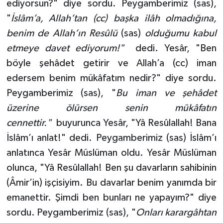
ediyorsun?" diye sordu. Peygamberimiz (sas),
"
İslâm’a, Allah’tan (cc) başka ilâh olmadığına,
Konya Müftülüğü
benim de Allah’ın Resûlü
(sas)
olduğumu kabul
Kütahya Müftülüğü
etmeye davet ediyorum!"
dedi. Yesâr, "Ben
böyle şehâdet getirir ve Allah’a (cc) iman
Malatya Müftülüğü
edersem benim mükâfatım nedir?" diye sordu.
Peygamberimiz (sas), "
Bu iman ve şehâdet
Manisa Müftülüğü
üzerine ölürsen senin mükâfatın
Mardin Müftülüğü
cennettir
."
buyurunca Yesâr, "Yâ Resûlallah! Bana
İslâm’ı anlat!" dedi. Peygamberimiz (sas) İslâm’ı
Mersin Müftülüğü
anlatınca Yesâr Müslüman oldu. Yesâr Müslüman
olunca, "Yâ Resûlallah! Ben şu davarların sahibinin
Muğla Müftülüğü
(Âmir’in) işçisiyim. Bu davarlar benim yanımda bir
emanettir. Şimdi ben bunları ne yapayım?" diye
Muş Müftülüğü
sordu. Peygamberimiz (sas), "
Onları karargâhtan
Nevşehir Müftülüğü