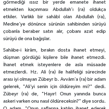
görmediği ıssız bir yerde emanete ihanet
etmekten kaçınması Abdullah’ı (ra) oldukça
etkiler. Varlıklı bir sahâbî olan Abdullah (ra),
Medine’ye dönünce sürünün sahibinden sürüyü
çobanla beraber satın alır, çobanı azat edip
sürüyü de ona bağışlar.
Sahâbe-i kirâm, bırakın dosta ihanet etmeyi,
düşman gördüğü kişilere bile ihanet etmezdi.
İhanet etmek isteyenlere de asla müsaade
etmezlerdi. Hz. Ali (ra) ile halifeliği sürecinde
arası iyi olmayan Zübeyr b. Avvâm’a (ra) bir adam
gelerek, "Ali’yi senin için öldüreyim mi?" dedi.
Zübeyr (ra) de, "Hayır! Onun yanında bunca
askeri varken onu nasıl öldüreceksin?" diye sordu.
O adam, "Onun saflarına katılıp ihanet ederek