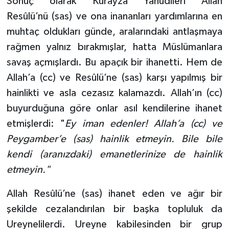
Sonuç olarak Kurayza Yahudileri Allah
Resûlü’nü (sas) ve ona inananları yardımlarına en
muhtaç oldukları günde, aralarındaki antlaşmaya
rağmen yalnız bırakmışlar, hatta Müslümanlara
savaş açmışlardı. Bu apaçık bir ihanetti. Hem de
Allah’a (cc) ve Resûlü’ne (sas) karşı yapılmış bir
hainlikti ve asla cezasız kalamazdı. Allah’ın (cc)
buyurduğuna göre onlar asıl kendilerine ihanet
etmişlerdi: "
Ey iman edenler! Allah’a (cc) ve
Peygamber’e (sas) hainlik etmeyin. Bile bile
kendi (aranızdaki) emanetlerinize de hainlik
etmeyin."
Allah Resûlü’ne (sas) ihanet eden ve ağır bir
şekilde cezalandırılan bir başka topluluk da
Ureynelilerdi. Ureyne kabilesinden bir grup