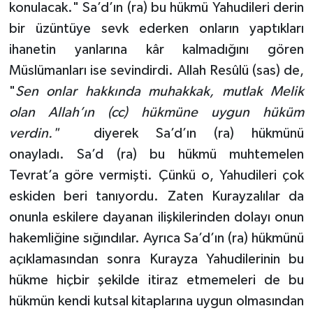
konulacak." Sa’d’ın (ra) bu hükmü Yahudileri derin
bir üzüntüye sevk ederken onların yaptıkları
ihanetin yanlarına kâr kalmadığını gören
Müslümanları ise sevindirdi. Allah Resûlü (sas) de,
"
Sen onlar hakkında muhakkak, mutlak Melik
olan Allah’ın (cc) hükmüne uygun hüküm
verdin."
diyerek Sa’d’ın (ra) hükmünü
onayladı. Sa’d (ra) bu hükmü muhtemelen
Tevrat’a göre vermişti. Çünkü o, Yahudileri çok
eskiden beri tanıyordu. Zaten Kurayzalılar da
onunla eskilere dayanan ilişkilerinden dolayı onun
hakemliğine sığındılar. Ayrıca Sa’d’ın (ra) hükmünü
açıklamasından sonra Kurayza Yahudilerinin bu
hükme hiçbir şekilde itiraz etmemeleri de bu
hükmün kendi kutsal kitaplarına uygun olmasından