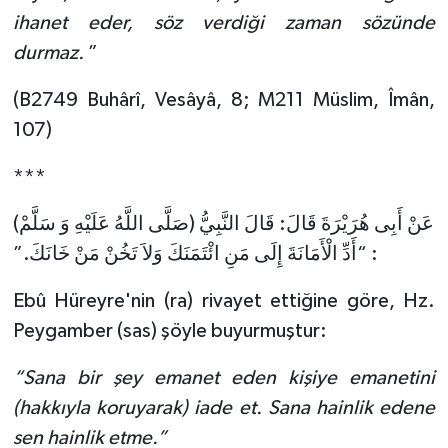
ihanet eder, söz verdiği zaman sözünde
Bitlis Müftülüğü
Sağlık
durmaz.
”
Bolu Müftülüğü
Makaleler
(B2749 Buhârî, Vesâyâ, 8; M211 Müslim, Îmân,
107)
Burdur Müftülüğü
Ekonomi
***
Bursa Müftülüğü
Duyurular
عَنْ أَبِى هُرَيْرَةَ قَالَ: قَالَ النَّبِيُّ (صَلَّى اللَّهُ عَلَيْهِ وَ سَلَّمْ)
Çanakkale Müftülüğü
Podcast
: “أَدِّ الْأَمَانَةَ إِلَى مَنِ ائْتَمَنَكَ وَلاَ تَخُنْ مَنْ خَانَكَ.”
Ebû Hüreyre'nin (ra) rivayet ettiğine göre, Hz.
Çankırı Müftülüğü
Bilim, Teknoloji
Peygamber (sas) şöyle buyurmuştur:
Çorum Müftülüğü
Biyografiler
“Sana bir şey emanet eden kişiye emanetini
Denizli Müftülüğü
Diyanet TV
(hakkıyla koruyarak) iade et. Sana hainlik edene
sen hainlik etme.”