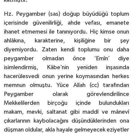
Yalova Müftülüğü
Hz. Peygamber (sas) doğup büyüdüğü toplum
Yozgat Müftülüğü
içerisinde güvenilirliği, ahde vefası, emanete
ihanet etmemesi ile tanınıyordu. Hiç kimse onun
Zonguldak Müftülüğü
ahlâkına, karakterine, kişiliğine bir şey
diyemiyordu. Zaten kendi toplumu onu daha
peygamber olmadan önce ‘Emîn’ diye
isimlendirmiş, Kâbe’nin yeniden inşasında
hacerülesvedi onun yerine koymasından herkes
memnun olmuştu. Yüce Allah (cc) tarafından
Peygamber olarak görevlendirilince
Mekkelilerden birçoğu içinde bulundukları
makam, mevki, saltanat gibi maddî ve mânevî
çıkarlarının kaybolacağını düşündüklerinden ona
düşman oldular, akla hayale gelmeyecek eziyetler