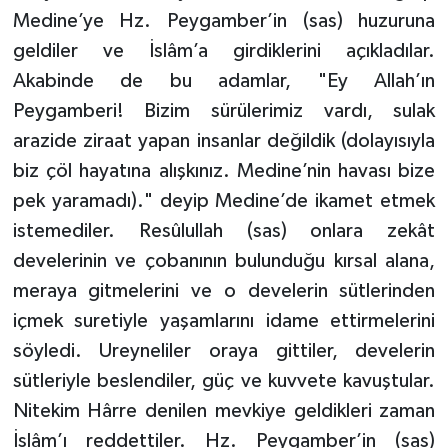
Medine’ye Hz. Peygamber’in (sas) huzuruna
geldiler ve İslâm’a girdiklerini açıkladılar.
Akabinde de bu adamlar, "Ey Allah’ın
Peygamberi! Bizim sürülerimiz vardı, sulak
arazide ziraat yapan insanlar değildik (dolayısıyla
biz çöl hayatına alışkınız. Medine’nin havası bize
pek yaramadı)." deyip Medine’de ikamet etmek
istemediler. Resûlullah (sas) onlara zekât
develerinin ve çobanının bulunduğu kırsal alana,
meraya gitmelerini ve o develerin sütlerinden
içmek suretiyle yaşamlarını idame ettirmelerini
söyledi. Ureyneliler oraya gittiler, develerin
sütleriyle beslendiler, güç ve kuvvete kavuştular.
Nitekim Hârre denilen mevkiye geldikleri zaman
İslâm’ı reddettiler. Hz. Peygamber’in (sas)