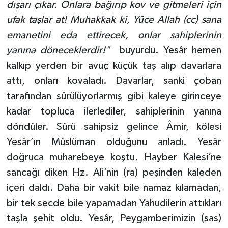
dışarı çıkar. Onlara bağırıp kov ve gitmeleri için
ufak taşlar at! Muhakkak ki, Yüce Allah (cc) sana
Niğde Müftülüğü
emanetini eda ettirecek, onlar sahiplerinin
yanına döneceklerdir
!"
buyurdu. Yesâr hemen
Ordu Müftülüğü
kalkıp yerden bir avuç küçük taş alıp davarlara
Osmaniye Müftülüğü
attı, onları kovaladı. Davarlar, sanki çoban
tarafından sürülüyorlarmış gibi kaleye girinceye
Rize Müftülüğü
kadar topluca ilerlediler, sahiplerinin yanına
döndüler. Sürü sahipsiz gelince Âmir, kölesi
Sakarya Müftülüğü
Yesâr’ın Müslüman olduğunu anladı. Yesâr
Samsun Müftülüğü
doğruca muharebeye koştu. Hayber Kalesi’ne
sancağı diken Hz. Ali’nin (ra) peşinden kaleden
Siirt Müftülüğü
içeri daldı. Daha bir vakit bile namaz kılamadan,
bir tek secde bile yapamadan Yahudilerin attıkları
Sinop Müftülüğü
taşla şehit oldu. Yesâr, Peygamberimizin (sas)