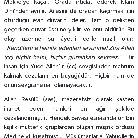
Mekke’ye kaçar. Orada irtidat ederek İslâm
Dini’nden ayrılır. Ailesini de oradan kaçırmak için
oturduğu evin duvarını deler. Tam o delikten
geçerken duvar üstüne yıkılır ve onu öldürür. Bu
olay üzerine şu âyet-i celîle nâzil olur:
"
Kendilerine hainlik edenleri savunma! Zira Allah
(cc) hiçbir haini, hiçbir günahkârı sevmez."
Bir
insan için Yüce Allah’ın (cc) sevgisinden mahrum
kalmak cezaların en büyüğüdür. Hiçbir hain de
onun sevgisine nail olamayacaktır.
Allah Resûlü (sas), mazeretsiz olarak kasten
ihanet eden hainleri en ağır şekilde
cezalandırmıştır. Hendek Savaşı esnasında on bin
kişilik müttefik gruplardan oluşan müşrik ordusu
Medine’yi kuşatmıştı. Müslümanlarla Yahudilerin