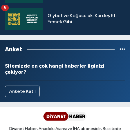
Yalova Müftülüğü
6
Gıybet ve Koğuculuk: Kardeş Eti
Yozgat Müftülüğü
Yemek Gibi
Zonguldak Müftülüğü
Anket
Sitemizde en çok hangi haberler ilginizi
çekiyor?
Ankete Katıl
Diyanet Haber, Anadolu Ajansı ve İHA abonesidir. Bu sitede