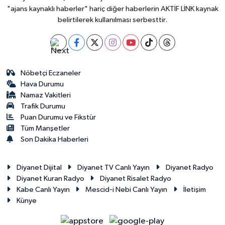
"ajans kaynaklı haberler" hariç diğer haberlerin AKTİF LİNK kaynak
belirtilerek kullanılması serbesttir.
Nöbetçi Eczaneler
Hava Durumu
Namaz Vakitleri
Trafik Durumu
Puan Durumu ve Fikstür
Tüm Manşetler
Son Dakika Haberleri
Diyanet Dijital
Diyanet TV Canlı Yayın
Diyanet Radyo
Diyanet Kuran Radyo
Diyanet Risalet Radyo
Kabe Canlı Yayın
Mescid-i Nebi Canlı Yayın
İletişim
Künye