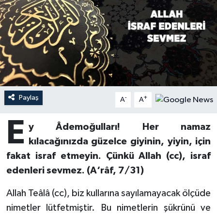
Ardahan Müftülüğü
Kudüs
Hutbeler
Artvin Müftülüğü
Kurban
DİYANET AKADEMİ
Aydın Müftülüğü
Mukabele
DİYANET GENÇLİK
Balıkesir Müftülüğü
Peygamberimizin Hayatı
DİYANET RADYO/TV
Paylaş
-
+
A
A
Bartın Müftülüğü
Ramazan
DEPREM
E
y Âdemoğulları! Her namaz
kılacağınızda güzelce giyinin, yiyin, için
Batman Müftülüğü
Sahabeler
Dünya
fakat israf etmeyin. Çünkü Allah (cc), israf
Bayburt Müftülüğü
Zekat
Eğitim
edenleri sevmez. (A‘râf, 7/31)
Bilecik Müftülüğü
Kültür-Sanat
Allah Teâlâ (cc), biz kullarına sayılamayacak ölçüde
nimetler lütfetmiştir. Bu nimetlerin şükrünü ve
Bingöl Müftülüğü
Aile