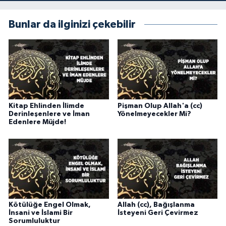
Gümüşhane Müftülüğü
Bunlar da ilginizi çekebilir
Hakkari Müftülüğü
Hatay Müftülüğü
Iğdır Müftülüğü
Kitap Ehlinden İlimde
Pişman Olup Allah'a (cc)
Isparta Müftülüğü
Derinleşenlere ve İman
Yönelmeyecekler Mi?
Edenlere Müjde!
İstanbul Müftülüğü
İzmir Müftülüğü
Kahramanmaraş Müftülüğü
Kötülüğe Engel Olmak,
Allah (cc), Bağışlanma
İnsani ve İslami Bir
İsteyeni Geri Çevirmez
Karabük Müftülüğü
Sorumluluktur