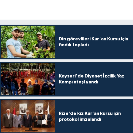
Diyarbakır Müftülüğü
İhtida Haberleri
Düzce Müftülüğü
YAŞAM
Edirne Müftülüğü
Din görevlileri Kur'an Kursu için
fındık topladı
Elazığ Müftülüğü
Erzincan Müftülüğü
Kayseri'de Diyanet İzcilik Yaz
Erzurum Müftülüğü
Kampı ateşi yandı
Eskişehir Müftülüğü
Gaziantep Müftülüğü
Rize’de kız Kur’an kursu için
protokol imzalandı
Giresun Müftülüğü