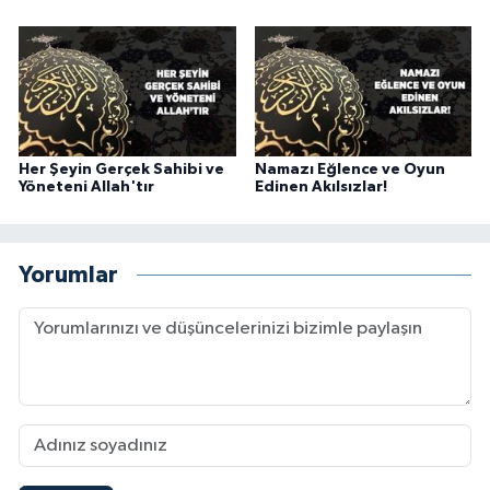
Karaman Müftülüğü
Kars Müftülüğü
Kastamonu Müftülüğü
Her Şeyin Gerçek Sahibi ve
Namazı Eğlence ve Oyun
Yöneteni Allah'tır
Edinen Akılsızlar!
Kayseri Müftülüğü
Kilis Müftülüğü
Yorumlar
Kırıkkale Müftülüğü
Kırklareli Müftülüğü
Kırşehir Müftülüğü
Kocaeli Müftülüğü