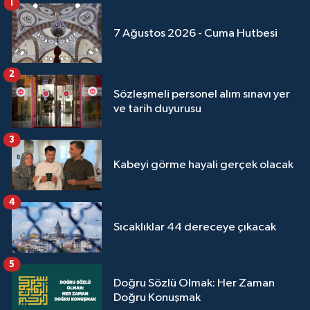
1
Sivas Müftülüğü
7 Ağustos 2026 - Cuma Hutbesi
Şanlıurfa Müftülüğü
2
Şırnak Müftülüğü
Sözleşmeli personel alım sınavı yer
ve tarih duyurusu
Tekirdağ Müftülüğü
3
Tokat Müftülüğü
Kabeyi görme hayali gerçek olacak
Trabzon Müftülüğü
4
Tunceli Müftülüğü
Sıcaklıklar 44 dereceye çıkacak
Uşak Müftülüğü
5
Doğru Sözlü Olmak: Her Zaman
Van Müftülüğü
Doğru Konuşmak