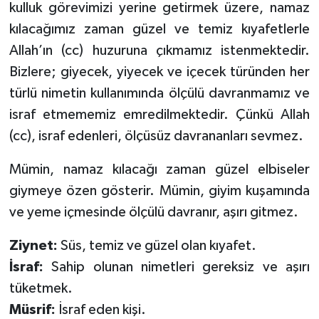
kulluk görevimizi yerine getirmek üzere, namaz
kılacağımız zaman güzel ve temiz kıyafetlerle
Bitlis Müftülüğü
Sağlık
Allah’ın (cc) huzuruna çıkmamız istenmektedir.
Bolu Müftülüğü
Makaleler
Bizlere; giyecek, yiyecek ve içecek türünden her
türlü nimetin kullanımında ölçülü davranmamız ve
Burdur Müftülüğü
Ekonomi
israf etmememiz emredilmektedir. Çünkü Allah
(cc), israf edenleri, ölçüsüz davrananları sevmez.
Bursa Müftülüğü
Duyurular
Mümin, namaz kılacağı zaman güzel elbiseler
Çanakkale Müftülüğü
Podcast
giymeye özen gösterir. Mümin, giyim kuşamında
ve yeme içmesinde ölçülü davranır, aşırı gitmez.
Çankırı Müftülüğü
Bilim, Teknoloji
Ziynet:
Süs, temiz ve güzel olan kıyafet.
Çorum Müftülüğü
Biyografiler
İsraf:
Sahip olunan nimetleri gereksiz ve aşırı
tüketmek.
Denizli Müftülüğü
Diyanet TV
Müsrif:
İsraf eden kişi.