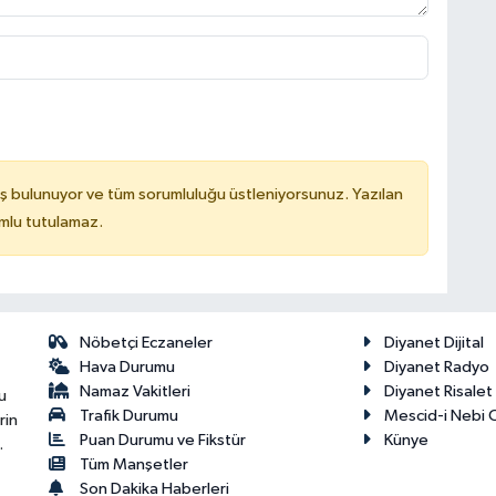
ş bulunuyor ve tüm sorumluluğu üstleniyorsunuz. Yazılan
mlu tutulamaz.
Nöbetçi Eczaneler
Diyanet Dijital
Hava Durumu
Diyanet Radyo
Namaz Vakitleri
Diyanet Risale
u
Trafik Durumu
Mescid-i Nebi C
rin
Puan Durumu ve Fikstür
Künye
.
Tüm Manşetler
Son Dakika Haberleri