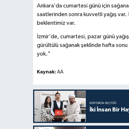
Gümüşhane Müftülüğü
Ankara'da cumartesi günü için sağanak
saatlerinden sonra kuvvetli yağış var.
Hakkari Müftülüğü
beklentimiz var.
Hatay Müftülüğü
İzmir'de, cumartesi, pazar günü yağış
gürültülü sağanak şeklinde hafta sonu 
Iğdır Müftülüğü
yok."
Isparta Müftülüğü
Kaynak:
AA
İstanbul Müftülüğü
İzmir Müftülüğü
EDITÖRÜN SEÇTIĞI
Kahramanmaraş Müftülüğü
İki İnsan Bir H
Karabük Müftülüğü