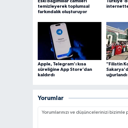
Eski bağımlılar camileri
Türkiye'd
temizleyerek toplumsal
internett
Konya Müftülüğü
farkındalık oluşturuyor
Kütahya Müftülüğü
Malatya Müftülüğü
Manisa Müftülüğü
Apple, Telegram’ı kısa
"Filistin 
süreliğine App Store’dan
Sakarya'd
Mardin Müftülüğü
kaldırdı
uğurlandı
Mersin Müftülüğü
Yorumlar
Muğla Müftülüğü
Muş Müftülüğü
Nevşehir Müftülüğü