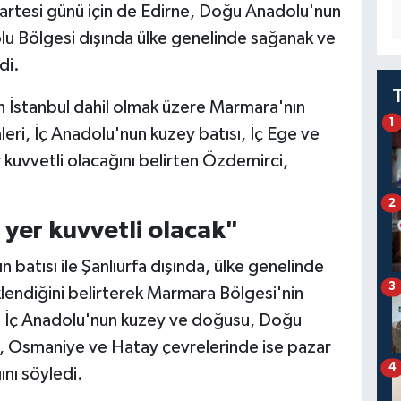
artesi günü için de Edirne, Doğu Anadolu'nun
u Bölgesi dışında ülke genelinde sağanak ve
di.
en İstanbul dahil olmak üzere Marmara'nın
1
eri, İç Anadolu'nun kuzey batısı, İç Ege ve
r kuvvetli olacağını belirten Özdemirci,
2
 yer kuvvetli olacak"
atısı ile Şanlıurfa dışında, ülke genelinde
3
lendiğini belirterek Marmara Bölgesi'nin
, İç Anadolu'nun kuzey ve doğusu, Doğu
a, Osmaniye ve Hatay çevrelerinde ise pazar
4
ını söyledi.