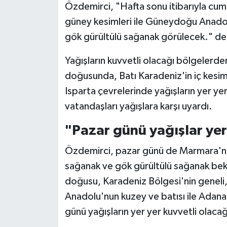
Özdemirci, "Hafta sonu itibarıyla cum
güney kesimleri ile Güneydoğu Anadol
Bitlis Müftülüğü
Sağlık
gök gürültülü sağanak görülecek." de
Bolu Müftülüğü
Makaleler
Yağışların kuvvetli olacağı bölgelerd
doğusunda, Batı Karadeniz'in iç kesiml
Burdur Müftülüğü
Ekonomi
Isparta çevrelerinde yağışların yer ye
Bursa Müftülüğü
Duyurular
vatandaşları yağışlara karşı uyardı.
Çanakkale Müftülüğü
Podcast
"Pazar günü yağışlar yer
Özdemirci, pazar günü de Marmara'nın b
Çankırı Müftülüğü
Bilim, Teknoloji
sağanak ve gök gürültülü sağanak bek
Çorum Müftülüğü
Biyografiler
doğusu, Karadeniz Bölgesi'nin geneli
Anadolu'nun kuzey ve batısı ile Adan
Denizli Müftülüğü
Diyanet TV
günü yağışların yer yer kuvvetli olacağ