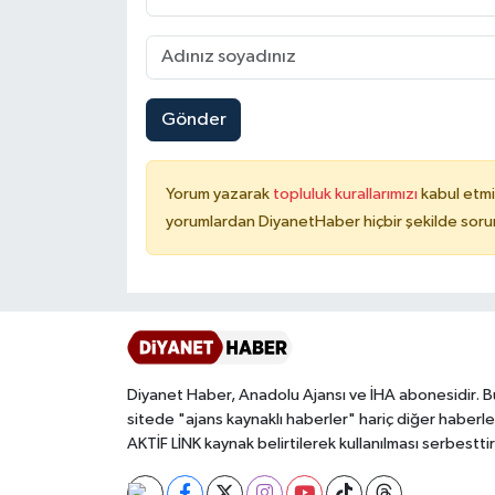
Niğde Müftülüğü
Ordu Müftülüğü
Gönder
Osmaniye Müftülüğü
Yorum yazarak
topluluk kurallarımızı
kabul etmi
yorumlardan DiyanetHaber hiçbir şekilde soru
Rize Müftülüğü
Sakarya Müftülüğü
Samsun Müftülüğü
Siirt Müftülüğü
Diyanet Haber, Anadolu Ajansı ve İHA abonesidir. B
sitede "ajans kaynaklı haberler" hariç diğer haberle
AKTİF LİNK kaynak belirtilerek kullanılması serbesttir
Sinop Müftülüğü