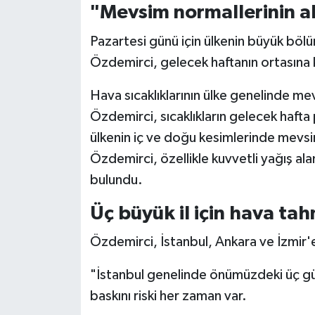
Diyarbakır Müftülüğü
İhtida Haberleri
"Mevsim normallerinin a
Pazartesi günü için ülkenin büyük bö
Düzce Müftülüğü
YAŞAM
Özdemirci, gelecek haftanın ortasına k
Edirne Müftülüğü
Hava sıcaklıklarının ülke genelinde me
Elazığ Müftülüğü
Özdemirci, sıcaklıkların gelecek hafta
ülkenin iç ve doğu kesimlerinde mevsim
Erzincan Müftülüğü
Özdemirci, özellikle kuvvetli yağış ala
bulundu.
Erzurum Müftülüğü
Üç büyük il için hava tah
Eskişehir Müftülüğü
Özdemirci, İstanbul, Ankara ve İzmir'e 
Gaziantep Müftülüğü
"İstanbul genelinde önümüzdeki üç gün
Giresun Müftülüğü
baskını riski her zaman var.