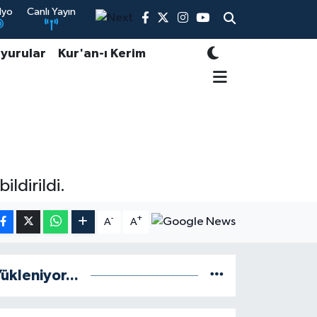
dyo
Canlı Yayın
yurular
Kur'an-ı Kerim
ldirildi.
-
+
A
A
ükleniyor...