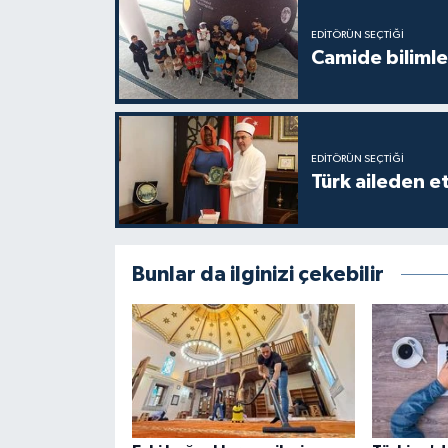
Karaman Müftülüğü
EDITÖRÜN SEÇTIĞI
Camide bilimle
Kars Müftülüğü
Kastamonu Müftülüğü
EDITÖRÜN SEÇTIĞI
Türk aileden e
Kayseri Müftülüğü
Kilis Müftülüğü
Bunlar da ilginizi çekebilir
Kırıkkale Müftülüğü
Kırklareli Müftülüğü
Kırşehir Müftülüğü
Kocaeli Müftülüğü