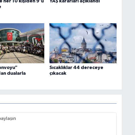
e her 10 kişiden 9'u
YAŞ kararları açıklandı
e
Konvoyu"
Sıcaklıklar 44 dereceye
an dualarla
çıkacak