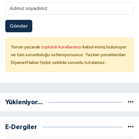
Karaman Müftülüğü
Kars Müftülüğü
Gönder
Kastamonu Müftülüğü
Yorum yazarak
topluluk kurallarımızı
kabul etmiş bulunuyor
ve tüm sorumluluğu üstleniyorsunuz. Yazılan yorumlardan
Kayseri Müftülüğü
DiyanetHaber hiçbir şekilde sorumlu tutulamaz.
Kilis Müftülüğü
Kırıkkale Müftülüğü
Yükleniyor...
Kırklareli Müftülüğü
Kırşehir Müftülüğü
E-Dergiler
Kocaeli Müftülüğü