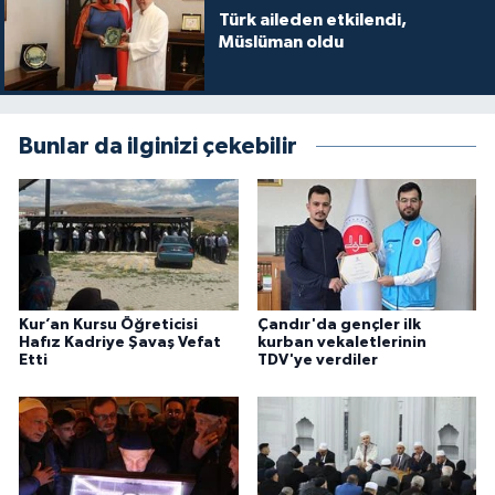
Diyarbakır Müftülüğü
İhtida Haberleri
Türk aileden etkilendi,
Müslüman oldu
Düzce Müftülüğü
YAŞAM
Edirne Müftülüğü
Bunlar da ilginizi çekebilir
Elazığ Müftülüğü
Erzincan Müftülüğü
Erzurum Müftülüğü
Kur’an Kursu Öğreticisi
Çandır'da gençler ilk
Hafız Kadriye Şavaş Vefat
kurban vekaletlerinin
Eskişehir Müftülüğü
Etti
TDV'ye verdiler
Gaziantep Müftülüğü
Giresun Müftülüğü