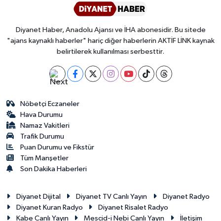
Yalova Müftülüğü
Diyanet Haber, Anadolu Ajansı ve İHA abonesidir. Bu sitede
Yozgat Müftülüğü
"ajans kaynaklı haberler" hariç diğer haberlerin AKTİF LİNK kaynak
belirtilerek kullanılması serbesttir.
Zonguldak Müftülüğü
Nöbetçi Eczaneler
Hava Durumu
Namaz Vakitleri
Trafik Durumu
Puan Durumu ve Fikstür
Tüm Manşetler
Son Dakika Haberleri
Diyanet Dijital
Diyanet TV Canlı Yayın
Diyanet Radyo
Diyanet Kuran Radyo
Diyanet Risalet Radyo
Kabe Canlı Yayın
Mescid-i Nebi Canlı Yayın
İletişim