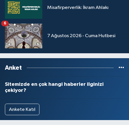
Sivas Müftülüğü
Misafirperverlik: İkram Ahlakı
Şanlıurfa Müftülüğü
6
Şırnak Müftülüğü
7 Ağustos 2026 - Cuma Hutbesi
Tekirdağ Müftülüğü
Tokat Müftülüğü
Anket
Trabzon Müftülüğü
Sitemizde en çok hangi haberler ilginizi
çekiyor?
Tunceli Müftülüğü
Uşak Müftülüğü
Ankete Katıl
Van Müftülüğü