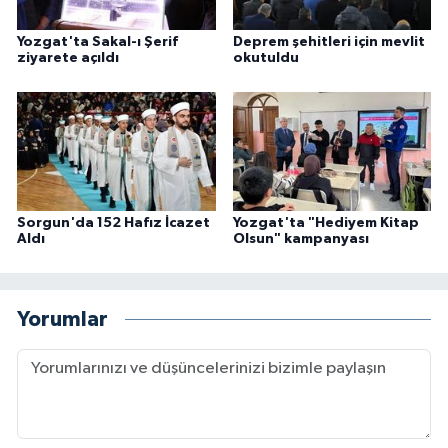
Gümüşhane Müftülüğü
Yozgat'ta Sakal-ı Şerif
Deprem şehitleri için mevlit
ziyarete açıldı
okutuldu
Hakkari Müftülüğü
Hatay Müftülüğü
Iğdır Müftülüğü
Isparta Müftülüğü
Sorgun'da 152 Hafız İcazet
Yozgat'ta "Hediyem Kitap
Aldı
Olsun" kampanyası
İstanbul Müftülüğü
Yorumlar
İzmir Müftülüğü
Kahramanmaraş Müftülüğü
Karabük Müftülüğü