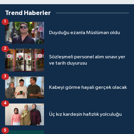
Trend Haberler
Niğde Müftülüğü
1
Ordu Müftülüğü
Duyduğu ezanla Müslüman oldu
Osmaniye Müftülüğü
2
Sözleşmeli personel alım sınavı yer
Rize Müftülüğü
ve tarih duyurusu
Sakarya Müftülüğü
3
Kabeyi görme hayali gerçek olacak
Samsun Müftülüğü
4
Siirt Müftülüğü
Üç kız kardeşin hafızlık yolculuğu
Sinop Müftülüğü
5