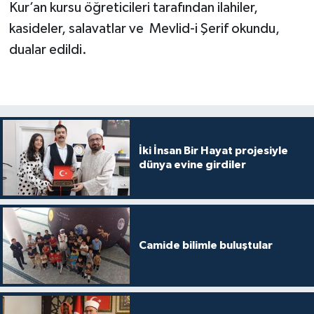
Kur’an kursu öğreticileri tarafından ilahiler,
kasideler, salavatlar ve Mevlid-i Şerif okundu,
Bitlis Müftülüğü
Sağlık
dualar edildi.
Bolu Müftülüğü
Makaleler
Burdur Müftülüğü
Ekonomi
Bursa Müftülüğü
Duyurular
İki İnsan Bir Hayat projesiyle
dünya evine girdiler
Çanakkale Müftülüğü
Podcast
Çankırı Müftülüğü
Bilim, Teknoloji
Camide bilimle buluştular
Çorum Müftülüğü
Biyografiler
Denizli Müftülüğü
Diyanet TV