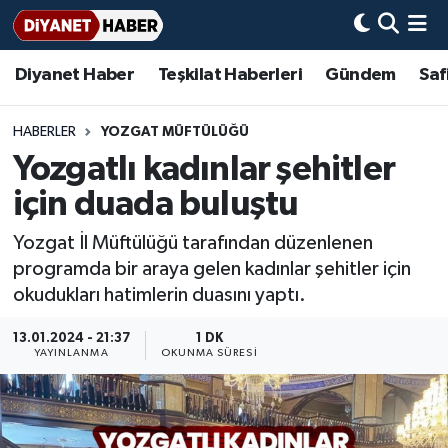
Diyanet Haber
Teşkilat Haberleri
Gündem
Saf
Diyanet Haber
Adana Müftülüğü
Bir Ayet
Aile Dergisi
İmam Hatip Okulları
Başmakale
Hadis-i Şerifler
Nöbetçi Eczaneler
Teşkilat Haberleri
Adıyaman Müftülüğü
Bir Hikaye
Aylık Dergi
Hayat Okumaları
Hava Durumu
HABERLER
YOZGAT MÜFTÜLÜĞÜ
Yozgatlı kadınlar şehitler
Afyonkarahisar Müftülüğü
Gündem
Biyografiler
Ankara Namaz Vakitleri
için duada buluştu
Ağrı Müftülüğü
#Keşfet
Dini kavramlar
Trafik Durumu
Yozgat İl Müftülüğü tarafından düzenlenen
programda bir araya gelen kadınlar şehitler için
Aksaray Müftülüğü
Diyanet Bilgi
Basında Bugün
Süper Lig Puan Durumu ve Fikstür
okudukları hatimlerin duasını yaptı.
Amasya Müftülüğü
Diyanet Takvimi
DİYANET eKİTAP
Tüm Manşetler
13.01.2024 - 21:37
1 DK
YAYINLANMA
OKUNMA SÜRESI
Ankara Müftülüğü
Dualar
Diyanet Dergi
Son Dakika Haberleri
Antalya Müftülüğü
Hadislerle İslam
TDV
Haber Arşivi