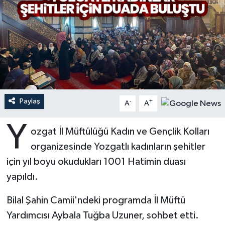
Ardahan Müftülüğü
Kudüs
Hutbeler
Artvin Müftülüğü
Kurban
DİYANET AKADEMİ
Aydın Müftülüğü
Mukabele
DİYANET GENÇLİK
Balıkesir Müftülüğü
Peygamberimizin Hayatı
DİYANET RADYO/TV
Paylaş
-
+
A
A
Bartın Müftülüğü
Ramazan
DEPREM
Y
ozgat İl Müftülüğü Kadın ve Gençlik Kolları
organizesinde Yozgatlı kadınların şehitler
Batman Müftülüğü
Sahabeler
Dünya
için yıl boyu okudukları 1001 Hatimin duası
Bayburt Müftülüğü
Zekat
Eğitim
yapıldı.
Bilecik Müftülüğü
Kültür-Sanat
Bilal Şahin Camii'ndeki programda İl Müftü
Yardımcısı Aybala Tuğba Uzuner, sohbet etti.
Bingöl Müftülüğü
Aile