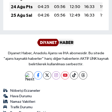
24 Ağu Pts
04:25
05:56
12:50
16:33
19:34
Karaman Müftülüğü
25 Ağu Sal
04:26
05:56
12:49
16:33
19:32
Kars Müftülüğü
Kastamonu Müftülüğü
Kayseri Müftülüğü
Diyanet Haber, Anadolu Ajansı ve İHA abonesidir. Bu sitede
Kilis Müftülüğü
"ajans kaynaklı haberler" hariç diğer haberlerin AKTİF LİNK kaynak
belirtilerek kullanılması serbesttir.
Kırıkkale Müftülüğü
Kırklareli Müftülüğü
Nöbetçi Eczaneler
Hava Durumu
Kırşehir Müftülüğü
Namaz Vakitleri
Trafik Durumu
Kocaeli Müftülüğü