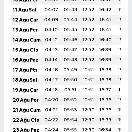
Gümüşhane Müftülüğü
11 Ağu Sal
04:07
05:43
12:52
16:42
19:52
12 Ağu Çar
04:09
05:44
12:52
16:41
19:50
Hakkari Müftülüğü
13 Ağu Per
04:10
05:45
12:52
16:41
19:49
Hatay Müftülüğü
14 Ağu Cum
04:12
05:46
12:52
16:40
19:48
15 Ağu Cts
04:13
05:47
12:52
16:39
19:46
Iğdır Müftülüğü
16 Ağu Paz
04:14
05:48
12:52
16:39
19:45
Isparta Müftülüğü
17 Ağu Pts
04:16
05:49
12:51
16:38
19:44
18 Ağu Sal
04:17
05:50
12:51
16:38
19:42
İstanbul Müftülüğü
19 Ağu Çar
04:18
05:51
12:51
16:37
19:41
İzmir Müftülüğü
20 Ağu Per
04:20
05:52
12:51
16:36
19:40
21 Ağu Cum
04:21
05:53
12:50
16:36
19:38
Kahramanmaraş Müftülüğü
22 Ağu Cts
04:22
05:54
12:50
16:35
19:37
Karabük Müftülüğü
23 Ağu Paz
04:24
05:55
12:50
16:34
19:35