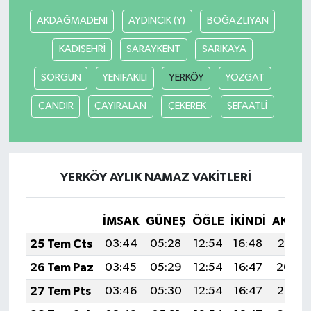
AKDAĞMADENİ
AYDINCIK (Y)
BOĞAZLIYAN
Bitlis Müftülüğü
Sağlık
KADIŞEHRİ
SARAYKENT
SARIKAYA
Bolu Müftülüğü
Makaleler
SORGUN
YENİFAKILI
YERKÖY
YOZGAT
Burdur Müftülüğü
Ekonomi
ÇANDIR
ÇAYIRALAN
ÇEKEREK
ŞEFAATLİ
Bursa Müftülüğü
Duyurular
Çanakkale Müftülüğü
Podcast
YERKÖY AYLIK NAMAZ VAKITLERI
Çankırı Müftülüğü
Bilim, Teknoloji
İMSAK
GÜNEŞ
ÖĞLE
İKINDI
AKŞA
25 Tem Cts
03:44
05:28
12:54
16:48
20:10
Çorum Müftülüğü
Biyografiler
26 Tem Paz
03:45
05:29
12:54
16:47
20:09
Denizli Müftülüğü
Diyanet TV
27 Tem Pts
03:46
05:30
12:54
16:47
20:08