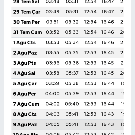
28 Tem Sal
03:48
05:31
12:54
16:47
20:07
Diyarbakır Müftülüğü
İhtida Haberleri
29 Tem Çar
03:49
05:31
12:54
16:47
20:06
Düzce Müftülüğü
YAŞAM
30 Tem Per
03:51
05:32
12:54
16:46
20:05
31 Tem Cum
03:52
05:33
12:54
16:46
20:04
Edirne Müftülüğü
1 Ağu Cts
03:53
05:34
12:54
16:46
20:03
Elazığ Müftülüğü
2 Ağu Paz
03:55
05:35
12:53
16:45
20:02
3 Ağu Pts
03:56
05:36
12:53
16:45
20:01
Erzincan Müftülüğü
4 Ağu Sal
03:58
05:37
12:53
16:45
20:00
Erzurum Müftülüğü
5 Ağu Çar
03:59
05:38
12:53
16:44
19:59
6 Ağu Per
04:00
05:39
12:53
16:44
19:58
Eskişehir Müftülüğü
7 Ağu Cum
04:02
05:40
12:53
16:44
19:56
Gaziantep Müftülüğü
8 Ağu Cts
04:03
05:41
12:53
16:43
19:55
9 Ağu Paz
04:05
05:41
12:53
16:43
19:54
Giresun Müftülüğü
10 Ağu Pts
04:06
05:42
12:53
16:42
19:53