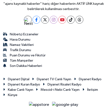
"ajans kaynaklı haberler" hariç diğer haberlerin AKTİF LİNK kaynak
belirtilerek kullanılması serbesttir.
Nöbetçi Eczaneler
Hava Durumu
Namaz Vakitleri
Trafik Durumu
Puan Durumu ve Fikstür
Tüm Manşetler
Son Dakika Haberleri
Diyanet Dijital
Diyanet TV Canlı Yayın
Diyanet Radyo
Diyanet Kuran Radyo
Diyanet Risalet Radyo
Kabe Canlı Yayın
Mescid-i Nebi Canlı Yayın
İletişim
Künye