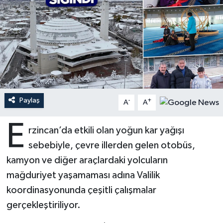
Ardahan Müftülüğü
Kudüs
Hutbeler
Artvin Müftülüğü
Kurban
DİYANET AKADEMİ
Aydın Müftülüğü
Mukabele
DİYANET GENÇLİK
Balıkesir Müftülüğü
Peygamberimizin Hayatı
DİYANET RADYO/TV
Paylaş
-
+
A
A
Bartın Müftülüğü
Ramazan
DEPREM
E
rzincan’da etkili olan yoğun kar yağışı
sebebiyle, çevre illerden gelen otobüs,
Batman Müftülüğü
Sahabeler
Dünya
kamyon ve diğer araçlardaki yolcuların
Bayburt Müftülüğü
Zekat
Eğitim
mağduriyet yaşamaması adına Valilik
koordinasyonunda çeşitli çalışmalar
Bilecik Müftülüğü
Kültür-Sanat
gerçekleştiriliyor.
Bingöl Müftülüğü
Aile