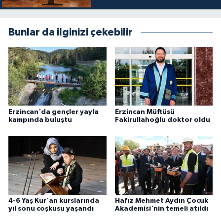
Gümüşhane Müftülüğü
Bunlar da ilginizi çekebilir
Hakkari Müftülüğü
Hatay Müftülüğü
Iğdır Müftülüğü
Isparta Müftülüğü
Erzincan'da gençler yayla
Erzincan Müftüsü
kampında buluştu
Fakirullahoğlu doktor oldu
İstanbul Müftülüğü
İzmir Müftülüğü
Kahramanmaraş Müftülüğü
4-6 Yaş Kur'an kurslarında
Hafız Mehmet Aydın Çocuk
yıl sonu coşkusu yaşandı
Akademisi'nin temeli atıldı
Karabük Müftülüğü