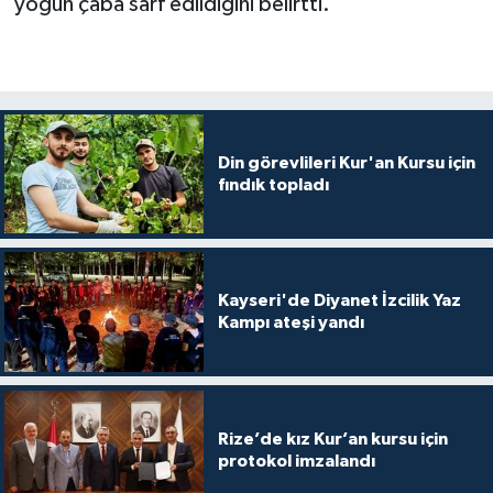
yoğun çaba sarf edildiğini belirtti.
Diyarbakır Müftülüğü
İhtida Haberleri
Düzce Müftülüğü
YAŞAM
Edirne Müftülüğü
Din görevlileri Kur'an Kursu için
Elazığ Müftülüğü
fındık topladı
Erzincan Müftülüğü
Erzurum Müftülüğü
Kayseri'de Diyanet İzcilik Yaz
Kampı ateşi yandı
Eskişehir Müftülüğü
Gaziantep Müftülüğü
Rize’de kız Kur’an kursu için
Giresun Müftülüğü
protokol imzalandı