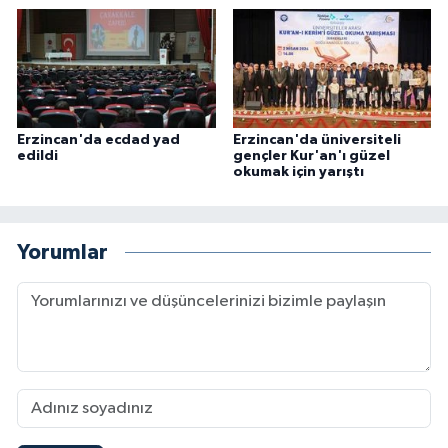
Karaman Müftülüğü
Kars Müftülüğü
Kastamonu Müftülüğü
Erzincan'da ecdad yad
Erzincan'da üniversiteli
edildi
gençler Kur'an'ı güzel
okumak için yarıştı
Kayseri Müftülüğü
Kilis Müftülüğü
Yorumlar
Kırıkkale Müftülüğü
Kırklareli Müftülüğü
Kırşehir Müftülüğü
Kocaeli Müftülüğü