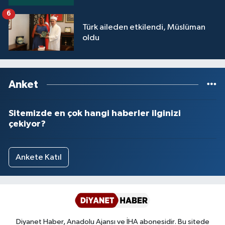
Yalova Müftülüğü
6
Türk aileden etkilendi, Müslüman
Yozgat Müftülüğü
oldu
Zonguldak Müftülüğü
Anket
Sitemizde en çok hangi haberler ilginizi
çekiyor?
Ankete Katıl
Diyanet Haber, Anadolu Ajansı ve İHA abonesidir. Bu sitede