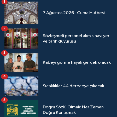
1
Sivas Müftülüğü
7 Ağustos 2026 - Cuma Hutbesi
Şanlıurfa Müftülüğü
2
Şırnak Müftülüğü
Sözleşmeli personel alım sınavı yer
ve tarih duyurusu
Tekirdağ Müftülüğü
3
Tokat Müftülüğü
Kabeyi görme hayali gerçek olacak
Trabzon Müftülüğü
4
Tunceli Müftülüğü
Sıcaklıklar 44 dereceye çıkacak
Uşak Müftülüğü
5
Doğru Sözlü Olmak: Her Zaman
Van Müftülüğü
Doğru Konuşmak