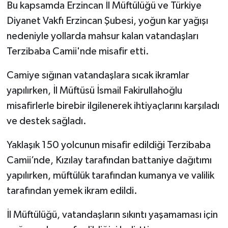
Bu kapsamda Erzincan İl Müftülüğü ve Türkiye
Diyanet Vakfı Erzincan Şubesi, yoğun kar yağışı
Bitlis Müftülüğü
Sağlık
nedeniyle yollarda mahsur kalan vatandaşları
Bolu Müftülüğü
Makaleler
Terzibaba Camii'nde misafir etti.
Camiye sığınan vatandaşlara sıcak ikramlar
Burdur Müftülüğü
Ekonomi
yapılırken, İl Müftüsü İsmail Fakirullahoğlu
Bursa Müftülüğü
Duyurular
misafirlerle birebir ilgilenerek ihtiyaçlarını karşıladı
ve destek sağladı.
Çanakkale Müftülüğü
Podcast
Yaklaşık 150 yolcunun misafir edildiği Terzibaba
Çankırı Müftülüğü
Bilim, Teknoloji
Camii’nde, Kızılay tarafından battaniye dağıtımı
yapılırken, müftülük tarafından kumanya ve valilik
Çorum Müftülüğü
Biyografiler
tarafından yemek ikram edildi.
Denizli Müftülüğü
Diyanet TV
İl Müftülüğü, vatandaşların sıkıntı yaşamaması için