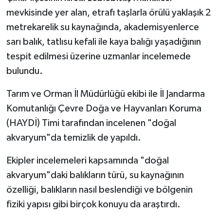
mevkisinde yer alan, etrafı taşlarla örülü yaklaşık 2
Bitlis Müftülüğü
Sağlık
metrekarelik su kaynağında, akademisyenlerce
sarı balık, tatlısu kefali ile kaya balığı yaşadığının
Bolu Müftülüğü
Makaleler
tespit edilmesi üzerine uzmanlar incelemede
bulundu.
Burdur Müftülüğü
Ekonomi
Tarım ve Orman İl Müdürlüğü ekibi ile İl Jandarma
Bursa Müftülüğü
Duyurular
Komutanlığı Çevre Doğa ve Hayvanları Koruma
Çanakkale Müftülüğü
Podcast
(HAYDİ) Timi tarafından incelenen "doğal
akvaryum"da temizlik de yapıldı.
Çankırı Müftülüğü
Bilim, Teknoloji
Ekipler incelemeleri kapsamında "doğal
Çorum Müftülüğü
Biyografiler
akvaryum"daki balıkların türü, su kaynağının
özelliği, balıkların nasıl beslendiği ve bölgenin
Denizli Müftülüğü
Diyanet TV
fiziki yapısı gibi birçok konuyu da araştırdı.