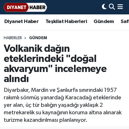
Diyanet Haber
Teşkilat Haberleri
Gündem
Saf
Diyanet Haber
Adana Müftülüğü
Bir Ayet
Aile Dergisi
İmam Hatip Okulları
Başmakale
Hadis-i Şerifler
Nöbetçi Eczaneler
Teşkilat Haberleri
Adıyaman Müftülüğü
Bir Hikaye
Aylık Dergi
Hayat Okumaları
Hava Durumu
HABERLER
GÜNDEM
Volkanik dağın
Afyonkarahisar Müftülüğü
Gündem
Biyografiler
Ankara Namaz Vakitleri
eteklerindeki "doğal
Ağrı Müftülüğü
#Keşfet
Dini kavramlar
Trafik Durumu
akvaryum" incelemeye
alındı
Aksaray Müftülüğü
Diyanet Bilgi
Basında Bugün
Süper Lig Puan Durumu ve Fikstür
Diyarbakır, Mardin ve Şanlıurfa sınırındaki 1957
Amasya Müftülüğü
Diyanet Takvimi
DİYANET eKİTAP
Tüm Manşetler
rakımlı sönmüş yanardağ Karacadağ eteklerinde
yer alan, üç tür balığın yaşadığı yaklaşık 2
Ankara Müftülüğü
Dualar
Diyanet Dergi
Son Dakika Haberleri
metrekarelik su kaynağının koruma altına alınarak
turizme kazandırılması planlanıyor.
Antalya Müftülüğü
Hadislerle İslam
TDV
Haber Arşivi