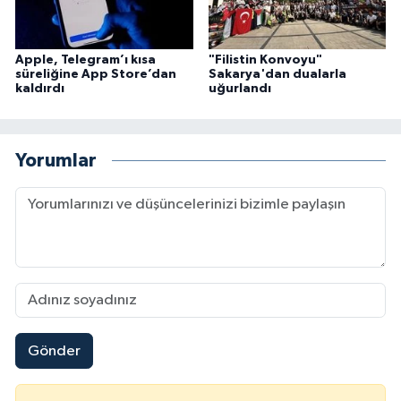
Sivas Müftülüğü
Şanlıurfa Müftülüğü
Apple, Telegram’ı kısa
"Filistin Konvoyu"
süreliğine App Store’dan
Sakarya'dan dualarla
kaldırdı
uğurlandı
Şırnak Müftülüğü
Tekirdağ Müftülüğü
Yorumlar
Tokat Müftülüğü
Trabzon Müftülüğü
Tunceli Müftülüğü
Uşak Müftülüğü
Gönder
Van Müftülüğü