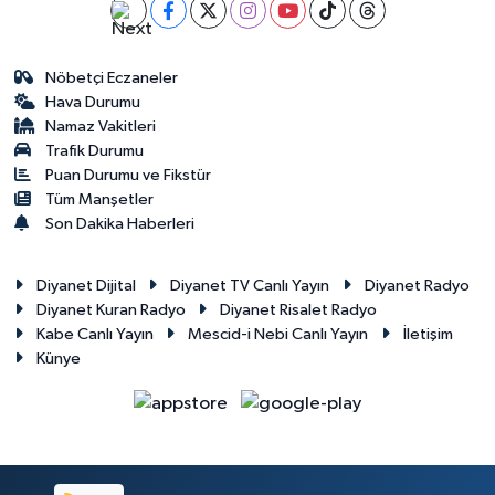
Nöbetçi Eczaneler
Hava Durumu
Namaz Vakitleri
Trafik Durumu
Puan Durumu ve Fikstür
Tüm Manşetler
Son Dakika Haberleri
Diyanet Dijital
Diyanet TV Canlı Yayın
Diyanet Radyo
Diyanet Kuran Radyo
Diyanet Risalet Radyo
Kabe Canlı Yayın
Mescid-i Nebi Canlı Yayın
İletişim
Künye