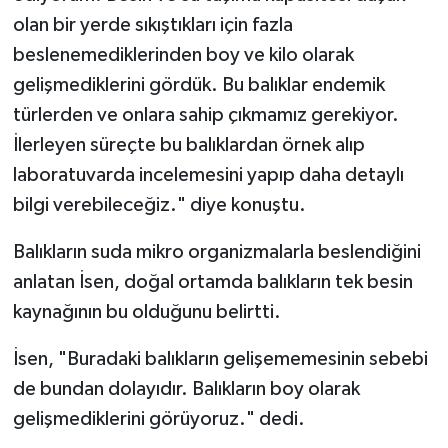
Gümüşhane Müftülüğü
olan bir yerde sıkıştıkları için fazla
beslenemediklerinden boy ve kilo olarak
Hakkari Müftülüğü
gelişmediklerini gördük. Bu balıklar endemik
türlerden ve onlara sahip çıkmamız gerekiyor.
Hatay Müftülüğü
İlerleyen süreçte bu balıklardan örnek alıp
Iğdır Müftülüğü
laboratuvarda incelemesini yapıp daha detaylı
bilgi verebileceğiz." diye konuştu.
Isparta Müftülüğü
Balıkların suda mikro organizmalarla beslendiğini
İstanbul Müftülüğü
anlatan İsen, doğal ortamda balıkların tek besin
kaynağının bu olduğunu belirtti.
İzmir Müftülüğü
İsen, "Buradaki balıkların gelişememesinin sebebi
Kahramanmaraş Müftülüğü
de bundan dolayıdır. Balıkların boy olarak
gelişmediklerini görüyoruz." dedi.
Karabük Müftülüğü