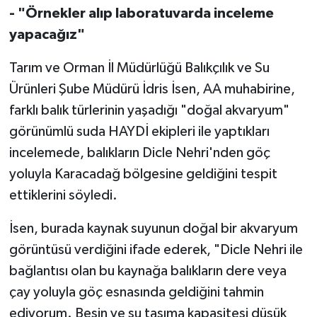
Diyarbakır Müftülüğü
İhtida Haberleri
- "Örnekler alıp laboratuvarda inceleme
yapacağız"
Düzce Müftülüğü
YAŞAM
Tarım ve Orman İl Müdürlüğü Balıkçılık ve Su
Edirne Müftülüğü
Ürünleri Şube Müdürü İdris İsen, AA muhabirine,
farklı balık türlerinin yaşadığı "doğal akvaryum"
Elazığ Müftülüğü
görünümlü suda HAYDİ ekipleri ile yaptıkları
Erzincan Müftülüğü
incelemede, balıkların Dicle Nehri'nden göç
yoluyla Karacadağ bölgesine geldiğini tespit
Erzurum Müftülüğü
ettiklerini söyledi.
Eskişehir Müftülüğü
İsen, burada kaynak suyunun doğal bir akvaryum
görüntüsü verdiğini ifade ederek, "Dicle Nehri ile
Gaziantep Müftülüğü
bağlantısı olan bu kaynağa balıkların dere veya
çay yoluyla göç esnasında geldiğini tahmin
Giresun Müftülüğü
ediyorum. Besin ve su taşıma kapasitesi düşük