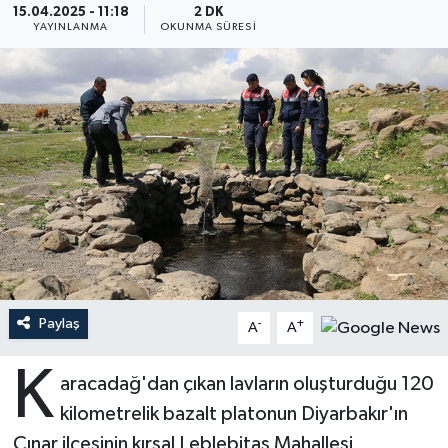
15.04.2025 - 11:18
2 DK
YAYINLANMA
OKUNMA SÜRESI
Ardahan Müftülüğü
Kudüs
Hutbeler
Artvin Müftülüğü
Kurban
DİYANET AKADEMİ
Aydın Müftülüğü
Mukabele
DİYANET GENÇLİK
Balıkesir Müftülüğü
Peygamberimizin Hayatı
DİYANET RADYO/TV
Bartın Müftülüğü
Ramazan
DEPREM
Batman Müftülüğü
Sahabeler
Dünya
Paylaş
-
+
A
A
Bayburt Müftülüğü
Zekat
Eğitim
K
aracadağ'dan çıkan lavların oluşturduğu 120
Bilecik Müftülüğü
Kültür-Sanat
kilometrelik bazalt platonun Diyarbakır'ın
Çınar ilçesinin kırsal Leblebitaş Mahallesi
Bingöl Müftülüğü
Aile