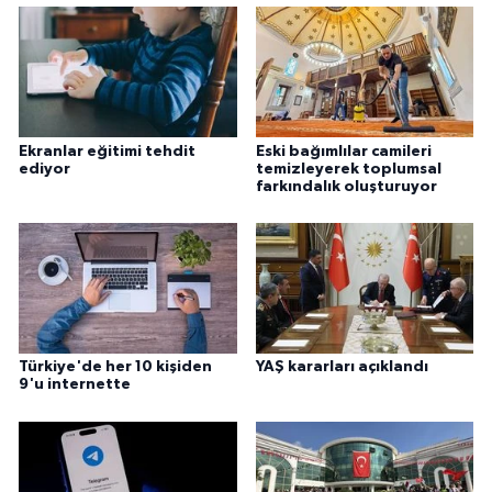
Niğde Müftülüğü
Ordu Müftülüğü
Ekranlar eğitimi tehdit
Eski bağımlılar camileri
Osmaniye Müftülüğü
ediyor
temizleyerek toplumsal
farkındalık oluşturuyor
Rize Müftülüğü
Sakarya Müftülüğü
Samsun Müftülüğü
Türkiye'de her 10 kişiden
YAŞ kararları açıklandı
9'u internette
Siirt Müftülüğü
Sinop Müftülüğü