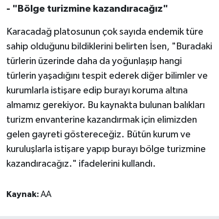
- "Bölge turizmine kazandıracağız"
Karaman Müftülüğü
Karacadağ platosunun çok sayıda endemik türe
Kars Müftülüğü
sahip olduğunu bildiklerini belirten İsen, "Buradaki
türlerin üzerinde daha da yoğunlaşıp hangi
Kastamonu Müftülüğü
türlerin yaşadığını tespit ederek diğer bilimler ve
Kayseri Müftülüğü
kurumlarla istişare edip burayı koruma altına
almamız gerekiyor. Bu kaynakta bulunan balıkları
Kilis Müftülüğü
turizm envanterine kazandırmak için elimizden
gelen gayreti göstereceğiz. Bütün kurum ve
Kırıkkale Müftülüğü
kuruluşlarla istişare yapıp burayı bölge turizmine
kazandıracağız." ifadelerini kullandı.
Kırklareli Müftülüğü
Kırşehir Müftülüğü
Kaynak:
AA
Kocaeli Müftülüğü