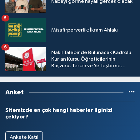
Kabeyi görme hayali gerçek olacak
Niğde Müftülüğü
5
Misafirperverlik: İkram Ahlakı
Ordu Müftülüğü
Osmaniye Müftülüğü
6
Nakil Talebinde Bulunacak Kadrolu
Kur’an Kursu Öğreticilerinin
Rize Müftülüğü
Başvuru, Tercih ve Yerleştirme
İşlemleri duyurusu
Sakarya Müftülüğü
Anket
Samsun Müftülüğü
Sitemizde en çok hangi haberler ilginizi
Siirt Müftülüğü
çekiyor?
Sinop Müftülüğü
Ankete Katıl