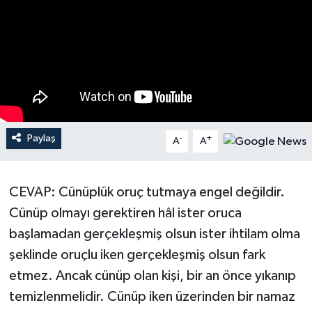
Ardahan Müftülüğü
Kudüs
Hutbeler
Artvin Müftülüğü
Kurban
DİYANET AKADEMİ
Aydın Müftülüğü
Mukabele
DİYANET GENÇLİK
Balıkesir Müftülüğü
Peygamberimizin Hayatı
DİYANET RADYO/TV
Paylaş
-
+
A
A
Bartın Müftülüğü
Ramazan
DEPREM
CEVAP: Cünüplük oruç tutmaya engel değildir.
Batman Müftülüğü
Sahabeler
Dünya
Cünüp olmayı gerektiren hâl ister oruca
başlamadan gerçekleşmiş olsun ister ihtilam olma
Bayburt Müftülüğü
Zekat
Eğitim
şeklinde oruçlu iken gerçekleşmiş olsun fark
Bilecik Müftülüğü
Kültür-Sanat
etmez. Ancak cünüp olan kişi, bir an önce yıkanıp
temizlenmelidir. Cünüp iken üzerinden bir namaz
Bingöl Müftülüğü
Aile