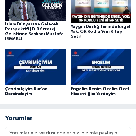
Diyarbakır Müftülüğü
İhtida Haberleri
Düzce Müftülüğü
YAŞAM
İslam Dünyası ve Gelecek
Yaygın Din Eğitiminde Engel
Perspektifi | DİB Strateji
Yok: QR Kodlu Yeni Kitap
Edirne Müftülüğü
Geliştirme Başkanı Mustafa
Seti!
IRMAKLI
Elazığ Müftülüğü
Erzincan Müftülüğü
Erzurum Müftülüğü
Çevrim İçiyim Kur’an
Engelim Benim Özelim Özel
Dersindeyim
Hissettiğim Yerdeyim
Eskişehir Müftülüğü
Gaziantep Müftülüğü
Yorumlar
Giresun Müftülüğü