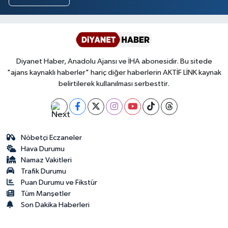
Sivas Müftülüğü
Şanlıurfa Müftülüğü
Şırnak Müftülüğü
Diyanet Haber, Anadolu Ajansı ve İHA abonesidir. Bu sitede
"ajans kaynaklı haberler" hariç diğer haberlerin AKTİF LİNK kaynak
Tekirdağ Müftülüğü
belirtilerek kullanılması serbesttir.
Tokat Müftülüğü
Trabzon Müftülüğü
Nöbetçi Eczaneler
Hava Durumu
Namaz Vakitleri
Tunceli Müftülüğü
Trafik Durumu
Puan Durumu ve Fikstür
Uşak Müftülüğü
Tüm Manşetler
Son Dakika Haberleri
Van Müftülüğü