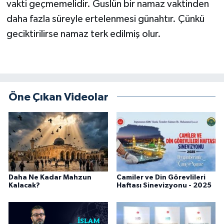
vakti geçmemelidir. Guslün bir namaz vaktinden
daha fazla süreyle ertelenmesi günahtır. Çünkü
Bitlis Müftülüğü
Sağlık
geciktirilirse namaz terk edilmiş olur.
Bolu Müftülüğü
Makaleler
Burdur Müftülüğü
Ekonomi
Öne Çıkan Videolar
Bursa Müftülüğü
Duyurular
Çanakkale Müftülüğü
Podcast
Çankırı Müftülüğü
Bilim, Teknoloji
Çorum Müftülüğü
Biyografiler
Daha Ne Kadar Mahzun
Camiler ve Din Görevlileri
Kalacak?
Haftası Sinevizyonu - 2025
Denizli Müftülüğü
Diyanet TV