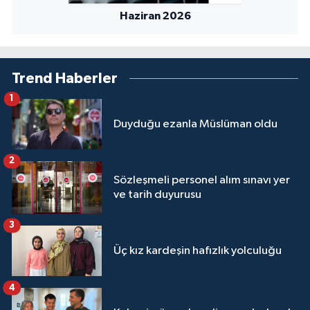
Haziran 2026
Konya Müftülüğü
Kütahya Müftülüğü
Trend Haberler
Malatya Müftülüğü
1
Duyduğu ezanla Müslüman oldu
Manisa Müftülüğü
2
Mardin Müftülüğü
Sözleşmeli personel alım sınavı yer
ve tarih duyurusu
Mersin Müftülüğü
3
Muğla Müftülüğü
Üç kız kardeşin hafızlık yolculuğu
Muş Müftülüğü
4
Nevşehir Müftülüğü