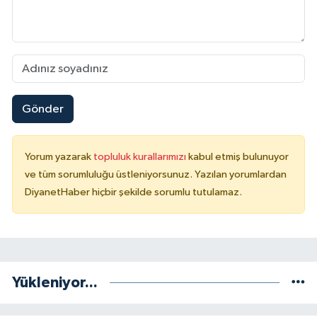
Gümüşhane Müftülüğü
Hakkari Müftülüğü
Hatay Müftülüğü
Gönder
Iğdır Müftülüğü
Isparta Müftülüğü
Yorum yazarak
topluluk kurallarımızı
kabul etmiş bulunuyor
ve tüm sorumluluğu üstleniyorsunuz. Yazılan yorumlardan
DiyanetHaber hiçbir şekilde sorumlu tutulamaz.
İstanbul Müftülüğü
İzmir Müftülüğü
Kahramanmaraş Müftülüğü
Yükleniyor...
Karabük Müftülüğü