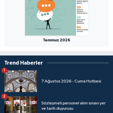
Karaman Müftülüğü
Kars Müftülüğü
Kastamonu Müftülüğü
Temmuz 2026
Kayseri Müftülüğü
Kilis Müftülüğü
Trend Haberler
1
Kırıkkale Müftülüğü
7 Ağustos 2026 - Cuma Hutbesi
Kırklareli Müftülüğü
2
Kırşehir Müftülüğü
Sözleşmeli personel alım sınavı yer
ve tarih duyurusu
Kocaeli Müftülüğü