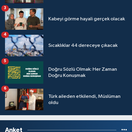
3
Konya Müftülüğü
Kabeyi görme hayali gerçek olacak
Kütahya Müftülüğü
4
Malatya Müftülüğü
Sıcaklıklar 44 dereceye çıkacak
Manisa Müftülüğü
5
Doğru Sözlü Olmak: Her Zaman
Mardin Müftülüğü
Doğru Konuşmak
Mersin Müftülüğü
6
Türk aileden etkilendi, Müslüman
Muğla Müftülüğü
oldu
Muş Müftülüğü
Anket
Nevşehir Müftülüğü