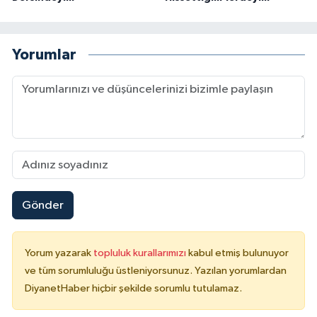
Diyarbakır Müftülüğü
İhtida Haberleri
Düzce Müftülüğü
YAŞAM
Yorumlar
Edirne Müftülüğü
Elazığ Müftülüğü
Erzincan Müftülüğü
Erzurum Müftülüğü
Gönder
Eskişehir Müftülüğü
Yorum yazarak
topluluk kurallarımızı
kabul etmiş bulunuyor
Gaziantep Müftülüğü
ve tüm sorumluluğu üstleniyorsunuz. Yazılan yorumlardan
DiyanetHaber hiçbir şekilde sorumlu tutulamaz.
Giresun Müftülüğü