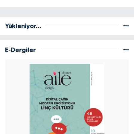
Gümüşhane Müftülüğü
Hakkari Müftülüğü
Yükleniyor...
Hatay Müftülüğü
E-Dergiler
Iğdır Müftülüğü
Isparta Müftülüğü
İstanbul Müftülüğü
İzmir Müftülüğü
Kahramanmaraş Müftülüğü
Karabük Müftülüğü