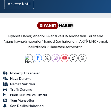
Sivas Müftülüğü
Ankete Katıl
Şanlıurfa Müftülüğü
Şırnak Müftülüğü
Diyanet Haber, Anadolu Ajansı ve İHA abonesidir. Bu sitede
Tekirdağ Müftülüğü
"ajans kaynaklı haberler" hariç diğer haberlerin AKTİF LİNK kaynak
belirtilerek kullanılması serbesttir.
Tokat Müftülüğü
Trabzon Müftülüğü
Nöbetçi Eczaneler
Tunceli Müftülüğü
Hava Durumu
Namaz Vakitleri
Trafik Durumu
Uşak Müftülüğü
Puan Durumu ve Fikstür
Tüm Manşetler
Van Müftülüğü
Son Dakika Haberleri