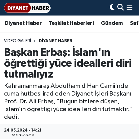
Diyanet Haber
Teşkilat Haberleri
Gündem
Saf
Diyanet Haber
Adana Müftülüğü
Bir Ayet
Aile Dergisi
İmam Hatip Okulları
Başmakale
Hadis-i Şerifler
Nöbetçi Eczaneler
Teşkilat Haberleri
Adıyaman Müftülüğü
Bir Hikaye
Aylık Dergi
Hayat Okumaları
Hava Durumu
VIDEO GALERI
DIYANET HABER
Başkan Erbaş: İslam'ın
Afyonkarahisar Müftülüğü
Gündem
Biyografiler
Ankara Namaz Vakitleri
öğrettiği yüce idealleri diri
Ağrı Müftülüğü
#Keşfet
Dini kavramlar
Trafik Durumu
tutmalıyız
Kahramanmaraş Abdulhamid Han Camii'nde
Aksaray Müftülüğü
Diyanet Bilgi
Basında Bugün
Süper Lig Puan Durumu ve Fikstür
cuma hutbesi irad eden Diyanet İşleri Başkanı
Prof. Dr. Ali Erbaş, "Bugün bizlere düşen,
Amasya Müftülüğü
Diyanet Takvimi
DİYANET eKİTAP
Tüm Manşetler
İslam'ın öğrettiği yüce idealleri diri tutmaktır."
dedi.
Ankara Müftülüğü
Dualar
Diyanet Dergi
Son Dakika Haberleri
24.05.2024 - 14:21
Antalya Müftülüğü
Hadislerle İslam
TDV
Haber Arşivi
YAYINLANMA