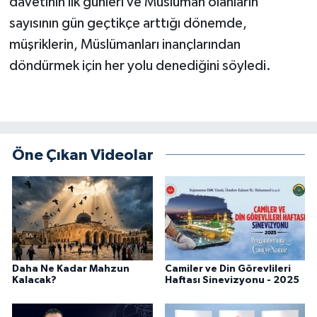
davetinin ilk günleri ve Müslüman olanların
sayısının gün geçtikçe arttığı dönemde,
Bitlis Müftülüğü
Sağlık
müşriklerin, Müslümanları inançlarından
döndürmek için her yolu denediğini söyledi.
Bolu Müftülüğü
Makaleler
Burdur Müftülüğü
Ekonomi
Bursa Müftülüğü
Duyurular
Öne Çıkan Videolar
Çanakkale Müftülüğü
Podcast
Çankırı Müftülüğü
Bilim, Teknoloji
Çorum Müftülüğü
Biyografiler
Daha Ne Kadar Mahzun
Camiler ve Din Görevlileri
Kalacak?
Haftası Sinevizyonu - 2025
Denizli Müftülüğü
Diyanet TV