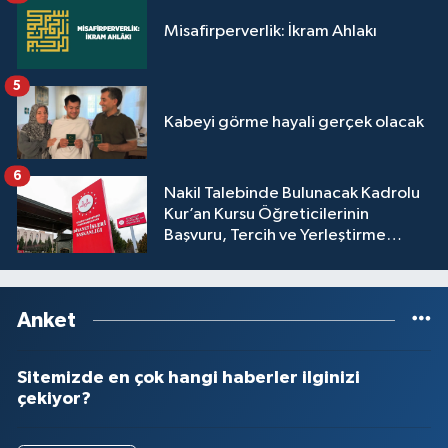
Misafirperverlik: İkram Ahlakı
Niğde Müftülüğü
5
Ordu Müftülüğü
Kabeyi görme hayali gerçek olacak
Osmaniye Müftülüğü
6
Nakil Talebinde Bulunacak Kadrolu
Rize Müftülüğü
Kur’an Kursu Öğreticilerinin
Başvuru, Tercih ve Yerleştirme
Sakarya Müftülüğü
İşlemleri duyurusu
Samsun Müftülüğü
Anket
Siirt Müftülüğü
Sitemizde en çok hangi haberler ilginizi
çekiyor?
Sinop Müftülüğü