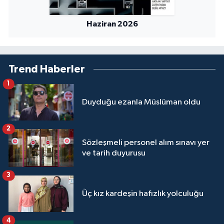
Konya Müftülüğü
Haziran 2026
Kütahya Müftülüğü
Trend Haberler
Malatya Müftülüğü
1
Manisa Müftülüğü
Duyduğu ezanla Müslüman oldu
Mardin Müftülüğü
2
Sözleşmeli personel alım sınavı yer
Mersin Müftülüğü
ve tarih duyurusu
Muğla Müftülüğü
3
Üç kız kardeşin hafızlık yolculuğu
Muş Müftülüğü
4
Nevşehir Müftülüğü