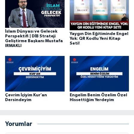
Diyarbakır Müftülüğü
İhtida Haberleri
Düzce Müftülüğü
YAŞAM
İslam Dünyası ve Gelecek
Edirne Müftülüğü
Yaygın Din Eğitiminde Engel
Perspektifi | DİB Strateji
Yok: QR Kodlu Yeni Kitap
Geliştirme Başkanı Mustafa
Seti!
IRMAKLI
Elazığ Müftülüğü
Erzincan Müftülüğü
Erzurum Müftülüğü
Eskişehir Müftülüğü
Çevrim İçiyim Kur’an
Engelim Benim Özelim Özel
Dersindeyim
Hissettiğim Yerdeyim
Gaziantep Müftülüğü
Yorumlar
Giresun Müftülüğü