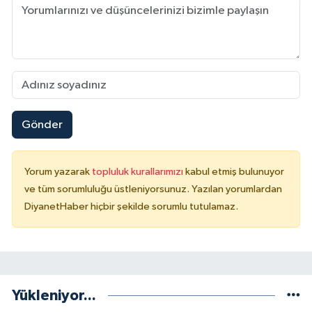
Gümüşhane Müftülüğü
Hakkari Müftülüğü
Hatay Müftülüğü
Iğdır Müftülüğü
Gönder
Isparta Müftülüğü
Yorum yazarak
topluluk kurallarımızı
kabul etmiş bulunuyor
ve tüm sorumluluğu üstleniyorsunuz. Yazılan yorumlardan
İstanbul Müftülüğü
DiyanetHaber hiçbir şekilde sorumlu tutulamaz.
İzmir Müftülüğü
Kahramanmaraş Müftülüğü
Yükleniyor...
Karabük Müftülüğü