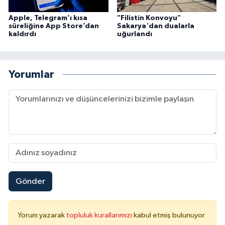
Karaman Müftülüğü
Apple, Telegram’ı kısa
"Filistin Konvoyu"
süreliğine App Store’dan
Sakarya'dan dualarla
kaldırdı
uğurlandı
Kars Müftülüğü
Kastamonu Müftülüğü
Yorumlar
Kayseri Müftülüğü
Kilis Müftülüğü
Kırıkkale Müftülüğü
Kırklareli Müftülüğü
Gönder
Kırşehir Müftülüğü
Yorum yazarak
topluluk kurallarımızı
kabul etmiş bulunuyor
Kocaeli Müftülüğü