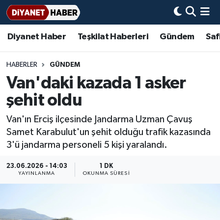
Diyanet Haber
Teşkilat Haberleri
Gündem
Saf
Diyanet Haber
Adana Müftülüğü
Bir Ayet
Aile Dergisi
İmam Hatip Okulları
Başmakale
Hadis-i Şerifler
Nöbetçi Eczaneler
Teşkilat Haberleri
Adıyaman Müftülüğü
Bir Hikaye
Aylık Dergi
Hayat Okumaları
Hava Durumu
HABERLER
GÜNDEM
Van'daki kazada 1 asker
Afyonkarahisar Müftülüğü
Gündem
Biyografiler
Ankara Namaz Vakitleri
şehit oldu
Ağrı Müftülüğü
#Keşfet
Dini kavramlar
Trafik Durumu
Van'ın Erciş ilçesinde Jandarma Uzman Çavuş
Samet Karabulut'un şehit olduğu trafik kazasında
Aksaray Müftülüğü
Diyanet Bilgi
Basında Bugün
Süper Lig Puan Durumu ve Fikstür
3'ü jandarma personeli 5 kişi yaralandı.
Amasya Müftülüğü
Diyanet Takvimi
DİYANET eKİTAP
Tüm Manşetler
23.06.2026 - 14:03
1 DK
YAYINLANMA
OKUNMA SÜRESI
Ankara Müftülüğü
Dualar
Diyanet Dergi
Son Dakika Haberleri
Antalya Müftülüğü
Hadislerle İslam
TDV
Haber Arşivi