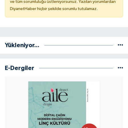
ve tüm sorumluluğu üstleniyorsunuz. Yazılan yorumlardan
DiyanetHaber hiçbir şekilde sorumlu tutulamaz.
Konya Müftülüğü
Kütahya Müftülüğü
Malatya Müftülüğü
Yükleniyor...
Manisa Müftülüğü
E-Dergiler
Mardin Müftülüğü
Mersin Müftülüğü
Muğla Müftülüğü
Muş Müftülüğü
Nevşehir Müftülüğü