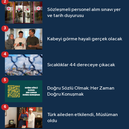
2
Sivas Müftülüğü
Sözleşmeli personel alım sınavı yer
ve tarih duyurusu
Şanlıurfa Müftülüğü
3
Şırnak Müftülüğü
Kabeyi görme hayali gerçek olacak
Tekirdağ Müftülüğü
4
Tokat Müftülüğü
Sıcaklıklar 44 dereceye çıkacak
Trabzon Müftülüğü
5
Doğru Sözlü Olmak: Her Zaman
Tunceli Müftülüğü
Doğru Konuşmak
Uşak Müftülüğü
6
Türk aileden etkilendi, Müslüman
Van Müftülüğü
oldu