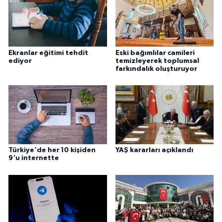
Gümüşhane Müftülüğü
Hakkari Müftülüğü
Ekranlar eğitimi tehdit
Eski bağımlılar camileri
Hatay Müftülüğü
ediyor
temizleyerek toplumsal
farkındalık oluşturuyor
Iğdır Müftülüğü
Isparta Müftülüğü
İstanbul Müftülüğü
Türkiye'de her 10 kişiden
YAŞ kararları açıklandı
9'u internette
İzmir Müftülüğü
Kahramanmaraş Müftülüğü
Karabük Müftülüğü