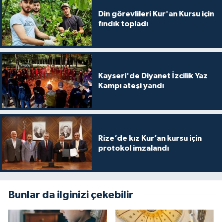
Diyarbakır Müftülüğü
İhtida Haberleri
Din görevlileri Kur'an Kursu için
fındık topladı
Düzce Müftülüğü
YAŞAM
Edirne Müftülüğü
Kayseri'de Diyanet İzcilik Yaz
Elazığ Müftülüğü
Kampı ateşi yandı
Erzincan Müftülüğü
Erzurum Müftülüğü
Rize’de kız Kur’an kursu için
protokol imzalandı
Eskişehir Müftülüğü
Gaziantep Müftülüğü
Bunlar da ilginizi çekebilir
Giresun Müftülüğü