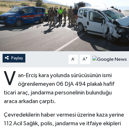
Ardahan Müftülüğü
Kudüs
Hutbeler
Artvin Müftülüğü
Kurban
DİYANET AKADEMİ
Aydın Müftülüğü
Mukabele
DİYANET GENÇLİK
Balıkesir Müftülüğü
Peygamberimizin Hayatı
DİYANET RADYO/TV
Paylaş
-
+
A
A
Bartın Müftülüğü
Ramazan
DEPREM
V
an-Erciş kara yolunda sürücüsünün ismi
öğrenilemeyen 06 DJA 494 plakalı hafif
Batman Müftülüğü
Sahabeler
Dünya
ticari araç, jandarma personelinin bulunduğu
Bayburt Müftülüğü
Zekat
Eğitim
araca arkadan çarptı.
Bilecik Müftülüğü
Kültür-Sanat
Çevredekilerin haber vermesi üzerine kaza yerine
112 Acil Sağlık, polis, jandarma ve itfaiye ekipleri
Bingöl Müftülüğü
Aile