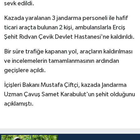
sevk edildi.
Bitlis Müftülüğü
Sağlık
Kazada yaralanan 3 jandarma personeli ile hafif
ticari araçta bulunan 2 kişi, ambulanslarla Erciş
Bolu Müftülüğü
Makaleler
Şehit Rıdvan Çevik Devlet Hastanesi'ne kaldırıldı.
Burdur Müftülüğü
Ekonomi
Bir süre trafiğe kapanan yol, araçların kaldırılması
ve incelemelerin tamamlanmasının ardından
Bursa Müftülüğü
Duyurular
geçişlere açıldı.
Çanakkale Müftülüğü
Podcast
İçişleri Bakanı Mustafa Çiftçi, kazada Jandarma
Uzman Çavuş Samet Karabulut'un şehit olduğunu
Çankırı Müftülüğü
Bilim, Teknoloji
açıklamıştı.
Çorum Müftülüğü
Biyografiler
Denizli Müftülüğü
Diyanet TV