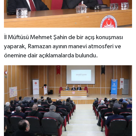
Diyarbakır Müftülüğü
İhtida Haberleri
Düzce Müftülüğü
YAŞAM
Edirne Müftülüğü
İl Müftüsü Mehmet Şahin de bir açış konuşması
yaparak, Ramazan ayının manevi atmosferi ve
Elazığ Müftülüğü
önemine dair açıklamalarda bulundu.
Erzincan Müftülüğü
Erzurum Müftülüğü
Eskişehir Müftülüğü
Gaziantep Müftülüğü
Giresun Müftülüğü