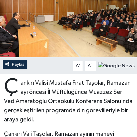
Ardahan Müftülüğü
Kudüs
Hutbeler
Artvin Müftülüğü
Kurban
DİYANET AKADEMİ
Aydın Müftülüğü
Mukabele
DİYANET GENÇLİK
Balıkesir Müftülüğü
Peygamberimizin Hayatı
DİYANET RADYO/TV
Paylaş
-
+
A
A
Bartın Müftülüğü
Ramazan
DEPREM
Ç
ankırı Valisi Mustafa Fırat Taşolar, Ramazan
Batman Müftülüğü
Sahabeler
Dünya
ayı öncesi İl Müftülüğünce Muazzez Ser-
Ved Amaratoğlu Ortaokulu Konferans Salonu’nda
Bayburt Müftülüğü
Zekat
Eğitim
gerçekleştirilen programda din görevlileriyle bir
araya geldi.
Bilecik Müftülüğü
Kültür-Sanat
Çankırı Vali Taşolar, Ramazan ayının manevi
Bingöl Müftülüğü
Aile