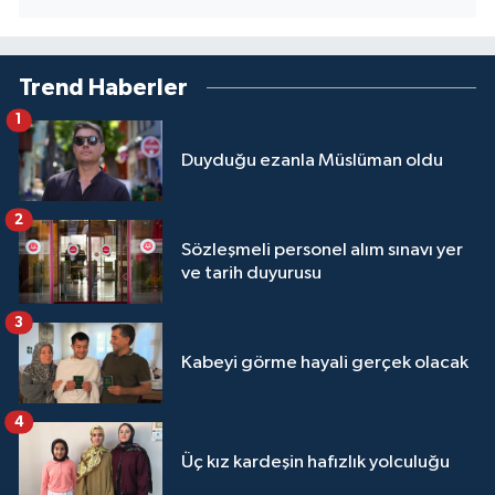
Yalova Müftülüğü
Yozgat Müftülüğü
Trend Haberler
1
Zonguldak Müftülüğü
Duyduğu ezanla Müslüman oldu
2
Sözleşmeli personel alım sınavı yer
ve tarih duyurusu
3
Kabeyi görme hayali gerçek olacak
4
Üç kız kardeşin hafızlık yolculuğu