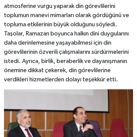
atmosferine vurgu yaparak din görevlilerini
Bitlis Müftülüğü
Sağlık
toplumun manevi mimarları olarak gördüğünü ve
topluma etkilerinin büyük olduğunu söyledi.
Bolu Müftülüğü
Makaleler
Taşolar, Ramazan boyunca halkın dini duygularını
daha derinlemesine yaşayabilmesi için din
Burdur Müftülüğü
Ekonomi
görevlilerinin özverili çalışmalarını sürdürmelerini
istedi. Ayrıca, birlik, beraberlik ve dayanışmanın
Bursa Müftülüğü
Duyurular
önemine dikkat çekerek, din görevlilerine
Çanakkale Müftülüğü
Podcast
verdikleri hizmetlerden dolayı teşekkür etti.
Çankırı Müftülüğü
Bilim, Teknoloji
Çorum Müftülüğü
Biyografiler
Denizli Müftülüğü
Diyanet TV