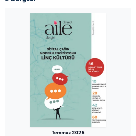
Sivas Müftülüğü
Şanlıurfa Müftülüğü
Şırnak Müftülüğü
Tekirdağ Müftülüğü
Tokat Müftülüğü
Trabzon Müftülüğü
Tunceli Müftülüğü
Uşak Müftülüğü
Van Müftülüğü
Temmuz 2026