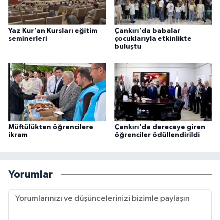
Konya Müftülüğü
Yaz Kur'an Kursları eğitim
Çankırı'da babalar
seminerleri
çocuklarıyla etkinlikte
Kütahya Müftülüğü
buluştu
Malatya Müftülüğü
Manisa Müftülüğü
Mardin Müftülüğü
Müftülükten öğrencilere
Çankırı'da dereceye giren
ikram
öğrenciler ödüllendirildi
Mersin Müftülüğü
Muğla Müftülüğü
Yorumlar
Muş Müftülüğü
Nevşehir Müftülüğü