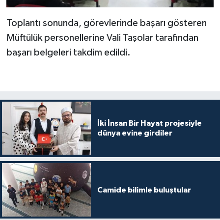
Gümüşhane Müftülüğü
Toplantı sonunda, görevlerinde başarı gösteren
Hakkari Müftülüğü
Müftülük personellerine Vali Taşolar tarafından
başarı belgeleri takdim edildi.
Hatay Müftülüğü
Iğdır Müftülüğü
Isparta Müftülüğü
İki İnsan Bir Hayat projesiyle
dünya evine girdiler
İstanbul Müftülüğü
İzmir Müftülüğü
Kahramanmaraş Müftülüğü
Camide bilimle buluştular
Karabük Müftülüğü