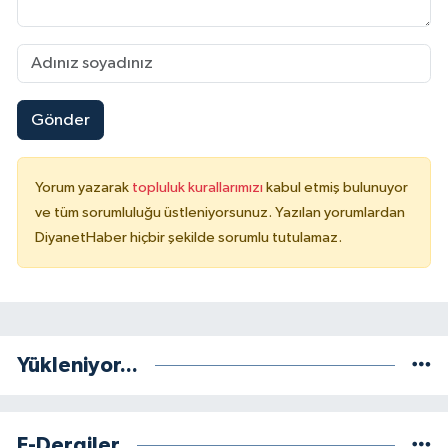
Niğde Müftülüğü
Ordu Müftülüğü
Gönder
Osmaniye Müftülüğü
Yorum yazarak
topluluk kurallarımızı
kabul etmiş bulunuyor
Rize Müftülüğü
ve tüm sorumluluğu üstleniyorsunuz. Yazılan yorumlardan
DiyanetHaber hiçbir şekilde sorumlu tutulamaz.
Sakarya Müftülüğü
Samsun Müftülüğü
Siirt Müftülüğü
Yükleniyor...
Sinop Müftülüğü
E-Dergiler