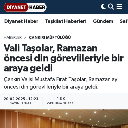
Diyanet Haber
Teşkilat Haberleri
Gündem
Saf
Diyanet Haber
Adana Müftülüğü
Bir Ayet
Aile Dergisi
İmam Hatip Okulları
Başmakale
Hadis-i Şerifler
Nöbetçi Eczaneler
Teşkilat Haberleri
Adıyaman Müftülüğü
Bir Hikaye
Aylık Dergi
Hayat Okumaları
Hava Durumu
HABERLER
ÇANKIRI MÜFTÜLÜĞÜ
Vali Taşolar, Ramazan
Afyonkarahisar Müftülüğü
Gündem
Biyografiler
Ankara Namaz Vakitleri
öncesi din görevlileriyle bir
Ağrı Müftülüğü
#Keşfet
Dini kavramlar
Trafik Durumu
araya geldi
Çankırı Valisi Mustafa Fırat Taşolar, Ramazan ayı
Aksaray Müftülüğü
Diyanet Bilgi
Basında Bugün
Süper Lig Puan Durumu ve Fikstür
öncesi din görevlileriyle bir araya geldi.
Amasya Müftülüğü
Diyanet Takvimi
DİYANET eKİTAP
Tüm Manşetler
20.02.2025 - 12:23
1 DK
YAYINLANMA
OKUNMA SÜRESI
Ankara Müftülüğü
Dualar
Diyanet Dergi
Son Dakika Haberleri
Antalya Müftülüğü
Hadislerle İslam
TDV
Haber Arşivi