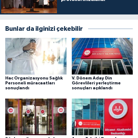
Diyarbakır Müftülüğü
İhtida Haberleri
Düzce Müftülüğü
YAŞAM
Bunlar da ilginizi çekebilir
Edirne Müftülüğü
Elazığ Müftülüğü
Erzincan Müftülüğü
Hac Organizasyonu Sağlık
V. Dönem Aday Din
Erzurum Müftülüğü
Personeli müracaatları
Görevlileri yerleştirme
sonuçlandı
sonuçları açıklandı
Eskişehir Müftülüğü
Gaziantep Müftülüğü
Giresun Müftülüğü