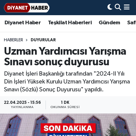
Diyanet Haber
Teşkilat Haberleri
Gündem
Saf
Diyanet Haber
Adana Müftülüğü
Bir Ayet
Aile Dergisi
İmam Hatip Okulları
Başmakale
Hadis-i Şerifler
Nöbetçi Eczaneler
Teşkilat Haberleri
Adıyaman Müftülüğü
Bir Hikaye
Aylık Dergi
Hayat Okumaları
Hava Durumu
HABERLER
DUYURULAR
Uzman Yardımcısı Yarışma
Afyonkarahisar Müftülüğü
Gündem
Biyografiler
Ankara Namaz Vakitleri
Sınavı sonuç duyurusu
Ağrı Müftülüğü
#Keşfet
Dini kavramlar
Trafik Durumu
Diyanet İşleri Başkanlığı tarafından "2024-II Yılı
Din İşleri Yüksek Kurulu Uzman Yardımcısı Yarışma
Aksaray Müftülüğü
Diyanet Bilgi
Basında Bugün
Süper Lig Puan Durumu ve Fikstür
Sınavı (Sözlü) Sonuç Duyurusu" yapıldı.
Amasya Müftülüğü
Diyanet Takvimi
DİYANET eKİTAP
Tüm Manşetler
22.04.2025 - 15:56
1 DK
YAYINLANMA
OKUNMA SÜRESI
Ankara Müftülüğü
Dualar
Diyanet Dergi
Son Dakika Haberleri
Antalya Müftülüğü
Hadislerle İslam
TDV
Haber Arşivi