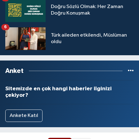
Sivas Müftülüğü
Doğru Sözlü Olmak: Her Zaman
Doğru Konuşmak
Şanlıurfa Müftülüğü
6
Şırnak Müftülüğü
Türk aileden etkilendi, Müslüman
oldu
Tekirdağ Müftülüğü
Tokat Müftülüğü
Anket
Trabzon Müftülüğü
Sitemizde en çok hangi haberler ilginizi
çekiyor?
Tunceli Müftülüğü
Uşak Müftülüğü
Ankete Katıl
Van Müftülüğü