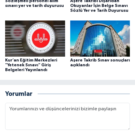
Sözleşmeli personel alım
Aşere Takribi Dışarıdan
Gümüşhane Müftülüğü
sınavı yer ve tarih duyurusu
Okuyanlar İçin Belge Sınavı
Sözlü Yer ve Tarih Duyurusu
Hakkari Müftülüğü
Hatay Müftülüğü
Iğdır Müftülüğü
Kur’an Eğitim Merkezleri
Aşere Takrib Sınav sonuçları
"Yetenek Sınavı" Giriş
açıklandı
Isparta Müftülüğü
Belgeleri Yayınlandı
İstanbul Müftülüğü
Yorumlar
İzmir Müftülüğü
Kahramanmaraş Müftülüğü
Karabük Müftülüğü