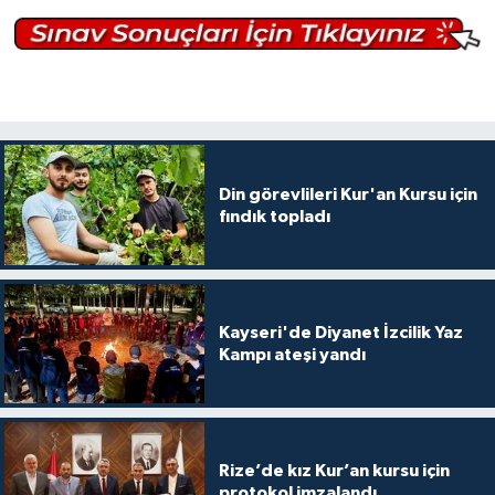
Bitlis Müftülüğü
Sağlık
Bolu Müftülüğü
Makaleler
Burdur Müftülüğü
Ekonomi
Din görevlileri Kur'an Kursu için
fındık topladı
Bursa Müftülüğü
Duyurular
Çanakkale Müftülüğü
Podcast
Kayseri'de Diyanet İzcilik Yaz
Çankırı Müftülüğü
Bilim, Teknoloji
Kampı ateşi yandı
Çorum Müftülüğü
Biyografiler
Denizli Müftülüğü
Diyanet TV
Rize’de kız Kur’an kursu için
protokol imzalandı