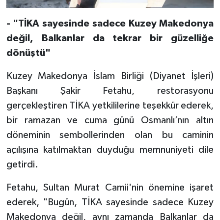
- "TİKA sayesinde sadece Kuzey Makedonya
Niğde Müftülüğü
değil, Balkanlar da tekrar bir güzelliğe
Ordu Müftülüğü
dönüştü"
Osmaniye Müftülüğü
Kuzey Makedonya İslam Birliği (Diyanet İşleri)
Başkanı Şakir Fetahu, restorasyonu
Rize Müftülüğü
gerçekleştiren TİKA yetkililerine teşekkür ederek,
bir ramazan ve cuma günü Osmanlı’nın altın
Sakarya Müftülüğü
döneminin sembollerinden olan bu caminin
açılışına katılmaktan duyduğu memnuniyeti dile
Samsun Müftülüğü
getirdi.
Siirt Müftülüğü
Fetahu, Sultan Murat Camii'nin önemine işaret
Sinop Müftülüğü
ederek, "Bugün, TİKA sayesinde sadece Kuzey
Makedonya değil, aynı zamanda Balkanlar da