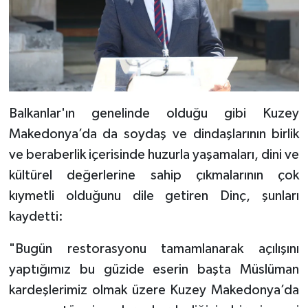
Karaman Müftülüğü
Kars Müftülüğü
Kastamonu Müftülüğü
Balkanlar'ın genelinde olduğu gibi Kuzey
Kayseri Müftülüğü
Makedonya’da da soydaş ve dindaşlarının birlik
ve beraberlik içerisinde huzurla yaşamaları, dini ve
Kilis Müftülüğü
kültürel değerlerine sahip çıkmalarının çok
Kırıkkale Müftülüğü
kıymetli olduğunu dile getiren Dinç, şunları
kaydetti:
Kırklareli Müftülüğü
"Bugün restorasyonu tamamlanarak açılışını
Kırşehir Müftülüğü
yaptığımız bu güzide eserin başta Müslüman
kardeşlerimiz olmak üzere Kuzey Makedonya’da
Kocaeli Müftülüğü