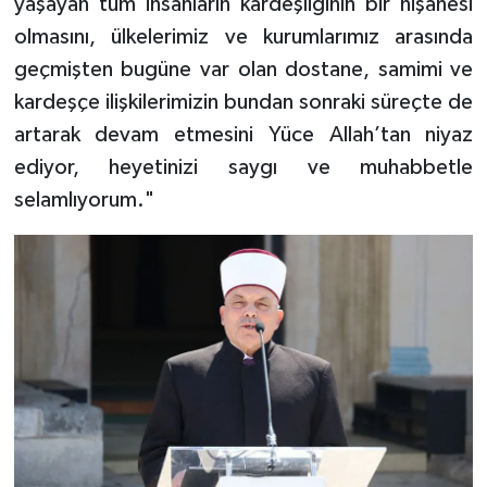
yaşayan tüm insanların kardeşliğinin bir nişanesi
olmasını, ülkelerimiz ve kurumlarımız arasında
Konya Müftülüğü
geçmişten bugüne var olan dostane, samimi ve
Kütahya Müftülüğü
kardeşçe ilişkilerimizin bundan sonraki süreçte de
artarak devam etmesini Yüce Allah’tan niyaz
Malatya Müftülüğü
ediyor, heyetinizi saygı ve muhabbetle
selamlıyorum."
Manisa Müftülüğü
Mardin Müftülüğü
Mersin Müftülüğü
Muğla Müftülüğü
Muş Müftülüğü
Nevşehir Müftülüğü