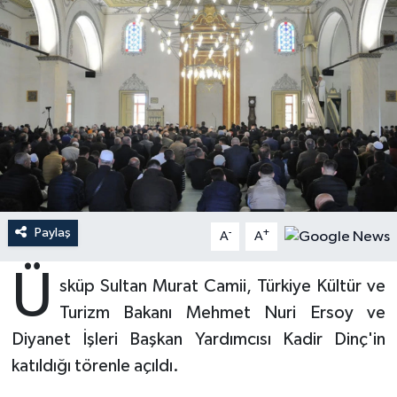
Ardahan Müftülüğü
Kudüs
Hutbeler
Artvin Müftülüğü
Kurban
DİYANET AKADEMİ
Aydın Müftülüğü
Mukabele
DİYANET GENÇLİK
Balıkesir Müftülüğü
Peygamberimizin Hayatı
DİYANET RADYO/TV
Bartın Müftülüğü
Ramazan
DEPREM
Paylaş
-
+
A
A
Batman Müftülüğü
Sahabeler
Dünya
Ü
sküp Sultan Murat Camii, Türkiye Kültür ve
Bayburt Müftülüğü
Zekat
Eğitim
Turizm Bakanı Mehmet Nuri Ersoy ve
Diyanet İşleri Başkan Yardımcısı Kadir Dinç'in
Bilecik Müftülüğü
Kültür-Sanat
katıldığı törenle açıldı.
Bingöl Müftülüğü
Aile