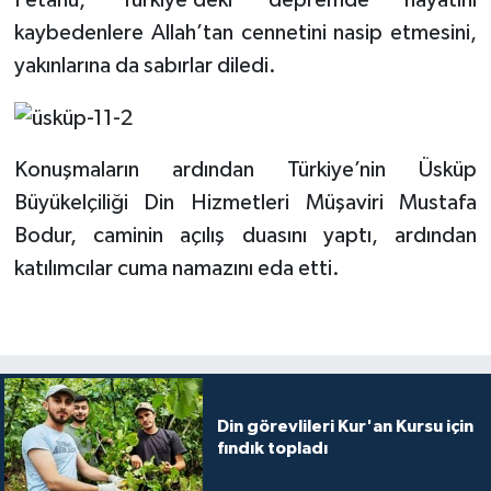
Yalova Müftülüğü
kaybedenlere Allah’tan cennetini nasip etmesini,
yakınlarına da sabırlar diledi.
Yozgat Müftülüğü
Zonguldak Müftülüğü
Konuşmaların ardından Türkiye’nin Üsküp
Büyükelçiliği Din Hizmetleri Müşaviri Mustafa
Bodur, caminin açılış duasını yaptı, ardından
katılımcılar cuma namazını eda etti.
Din görevlileri Kur'an Kursu için
fındık topladı