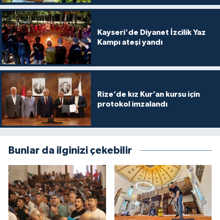
Kayseri'de Diyanet İzcilik Yaz
Kampı ateşi yandı
Rize’de kız Kur’an kursu için
protokol imzalandı
Bunlar da ilginizi çekebilir