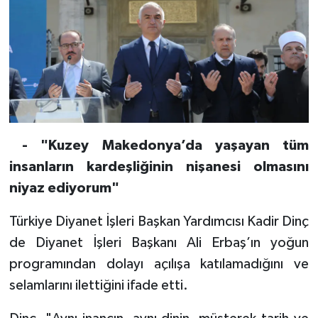
Diyarbakır Müftülüğü
İhtida Haberleri
Düzce Müftülüğü
YAŞAM
Edirne Müftülüğü
Elazığ Müftülüğü
- "Kuzey Makedonya’da yaşayan tüm
Erzincan Müftülüğü
insanların kardeşliğinin nişanesi olmasını
Erzurum Müftülüğü
niyaz ediyorum"
Türkiye Diyanet İşleri Başkan Yardımcısı Kadir Dinç
Eskişehir Müftülüğü
de Diyanet İşleri Başkanı Ali Erbaş’ın yoğun
Gaziantep Müftülüğü
programından dolayı açılışa katılamadığını ve
selamlarını ilettiğini ifade etti.
Giresun Müftülüğü