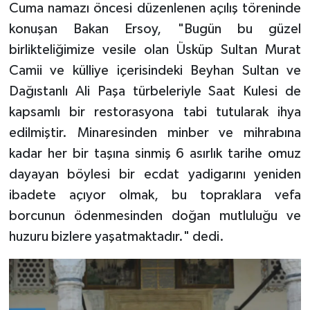
Cuma namazı öncesi düzenlenen açılış töreninde
konuşan Bakan Ersoy, "Bugün bu güzel
Bitlis Müftülüğü
Sağlık
birlikteliğimize vesile olan Üsküp Sultan Murat
Bolu Müftülüğü
Makaleler
Camii ve külliye içerisindeki Beyhan Sultan ve
Dağıstanlı Ali Paşa türbeleriyle Saat Kulesi de
Burdur Müftülüğü
Ekonomi
kapsamlı bir restorasyona tabi tutularak ihya
edilmiştir. Minaresinden minber ve mihrabına
Bursa Müftülüğü
Duyurular
kadar her bir taşına sinmiş 6 asırlık tarihe omuz
dayayan böylesi bir ecdat yadigarını yeniden
Çanakkale Müftülüğü
Podcast
ibadete açıyor olmak, bu topraklara vefa
Çankırı Müftülüğü
Bilim, Teknoloji
borcunun ödenmesinden doğan mutluluğu ve
huzuru bizlere yaşatmaktadır." dedi.
Çorum Müftülüğü
Biyografiler
Denizli Müftülüğü
Diyanet TV