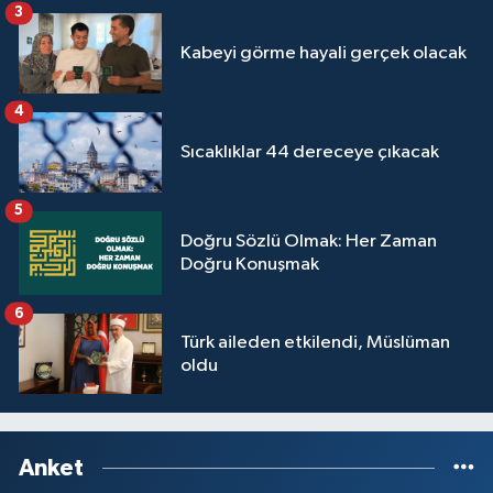
3
Kabeyi görme hayali gerçek olacak
4
Sıcaklıklar 44 dereceye çıkacak
5
Doğru Sözlü Olmak: Her Zaman
Doğru Konuşmak
6
Türk aileden etkilendi, Müslüman
oldu
Anket