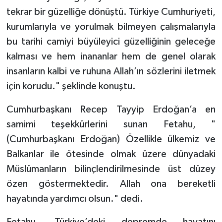
Sivas Müftülüğü
tekrar bir güzelliğe dönüştü. Türkiye Cumhuriyeti,
kurumlarıyla ve yorulmak bilmeyen çalışmalarıyla
Şanlıurfa Müftülüğü
bu tarihi camiyi büyüleyici güzelliğinin geleceğe
kalması ve hem inananlar hem de genel olarak
Şırnak Müftülüğü
insanların kalbi ve ruhuna Allah’ın sözlerini iletmek
Tekirdağ Müftülüğü
için korudu." şeklinde konuştu.
Tokat Müftülüğü
Cumhurbaşkanı Recep Tayyip Erdoğan’a en
samimi teşekkürlerini sunan Fetahu, "
Trabzon Müftülüğü
(Cumhurbaşkanı Erdoğan) Özellikle ülkemiz ve
Balkanlar ile ötesinde olmak üzere dünyadaki
Tunceli Müftülüğü
Müslümanların bilinçlendirilmesinde üst düzey
Uşak Müftülüğü
özen göstermektedir. Allah ona bereketli
hayatında yardımcı olsun." dedi.
Van Müftülüğü
Fetahu, Türkiye’deki depremde hayatını