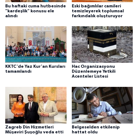
Bu haftaki cuma hutbesinde
Eski bağımlılar camileri
"kardeşlik" konusu ele
temizleyerek toplumsal
alındı
farkındalık oluşturuyor
KKTC'de Yaz Kur'an Kursları
Hac Organizasyonu
tamamlandı
Düzenlemeye Yetkili
Acenteler Listesi
Zagreb Din Hizmetleri
Belgeselden etkilenip
Müşaviri Şuşoğlu veda etti
hattat oldu