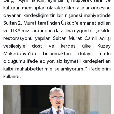
Dinç, "Aynı inancın, aynı dinin, müşterek tarih ve
Gümüşhane Müftülüğü
kültürün mensupları olarak kökleri asırlar öncesine
dayanan kardeşliğimizin bir nişanesi mahiyetinde
Hakkari Müftülüğü
Sultan 2. Murat tarafından Üsküp’e emanet edilen
Hatay Müftülüğü
ve TİKA’mız tarafından da aslına uygun bir şekilde
restorasyonu yapılan Sultan Murat Camii açılışı
Iğdır Müftülüğü
vesilesiyle dost ve kardeş ülke Kuzey
Makedonya’da bulunmaktan dolayı mutlu
Isparta Müftülüğü
olduğumu ifade ediyor, siz kıymetli kardeşleri en
kalbi muhabbetlerimle selamlıyorum." ifadelerini
İstanbul Müftülüğü
kullandı.
İzmir Müftülüğü
Kahramanmaraş Müftülüğü
Karabük Müftülüğü