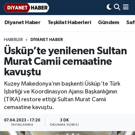
Diyanet Haber
Teşkilat Haberleri
Gündem
Saf
Diyanet Haber
Adana Müftülüğü
Bir Ayet
Aile Dergisi
İmam Hatip Okulları
Başmakale
Hadis-i Şerifler
Nöbetçi Eczaneler
Teşkilat Haberleri
Adıyaman Müftülüğü
Bir Hikaye
Aylık Dergi
Hayat Okumaları
Hava Durumu
HABERLER
DİYANET HABER
Üsküp’te yenilenen Sultan
Afyonkarahisar Müftülüğü
Gündem
Biyografiler
Ankara Namaz Vakitleri
Murat Camii cemaatine
Ağrı Müftülüğü
#Keşfet
Dini kavramlar
Trafik Durumu
kavuştu
Kuzey Makedonya’nın başkenti Üsküp’te Türk
Aksaray Müftülüğü
Diyanet Bilgi
Basında Bugün
Süper Lig Puan Durumu ve Fikstür
İşbirliği ve Koordinasyon Ajansı Başkanlığının
(TİKA) restore ettiği Sultan Murat Camii
Amasya Müftülüğü
Diyanet Takvimi
DİYANET eKİTAP
Tüm Manşetler
cemaatine kavuştu.
Ankara Müftülüğü
Dualar
Diyanet Dergi
Son Dakika Haberleri
07.04.2023 - 17:20
3 DK
YAYINLANMA
OKUNMA SÜRESI
Antalya Müftülüğü
Hadislerle İslam
TDV
Haber Arşivi