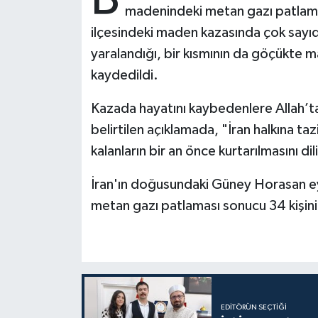
madenindeki metan gazı patlaması
ilçesindeki maden kazasında çok sayıd
Bitlis Müftülüğü
Sağlık
yaralandığı, bir kısmının da göçükte m
Bolu Müftülüğü
Makaleler
kaydedildi.
Burdur Müftülüğü
Ekonomi
Kazada hayatını kaybedenlere Allah’tan 
belirtilen açıklamada, "İran halkına 
Bursa Müftülüğü
Duyurular
kalanların bir an önce kurtarılmasını dil
Çanakkale Müftülüğü
Podcast
İran'ın doğusundaki Güney Horasan 
metan gazı patlaması sonucu 34 kişinin 
Çankırı Müftülüğü
Bilim, Teknoloji
Çorum Müftülüğü
Biyografiler
Denizli Müftülüğü
Diyanet TV
EDITÖRÜN SEÇTIĞI