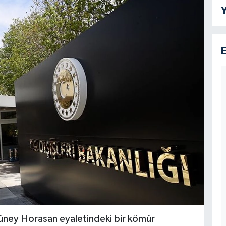
Y
Güney Horasan eyaletindeki bir kömür