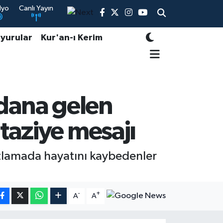
dyo
Canlı Yayın
yurular
Kur'an-ı Kerim
dana gelen
taziye mesajı
tlamada hayatını kaybedenler
-
+
A
A