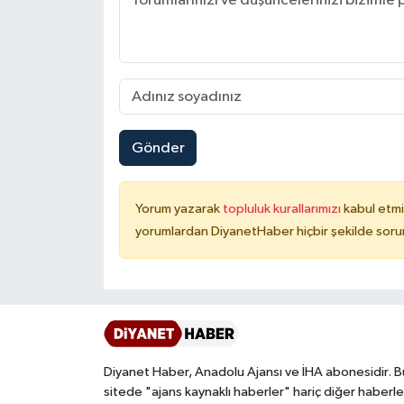
Karaman Müftülüğü
Kars Müftülüğü
Kastamonu Müftülüğü
Gönder
Kayseri Müftülüğü
Yorum yazarak
topluluk kurallarımızı
kabul etmi
Kilis Müftülüğü
yorumlardan DiyanetHaber hiçbir şekilde soru
Kırıkkale Müftülüğü
Kırklareli Müftülüğü
Kırşehir Müftülüğü
Diyanet Haber, Anadolu Ajansı ve İHA abonesidir. B
sitede "ajans kaynaklı haberler" hariç diğer haberle
Kocaeli Müftülüğü