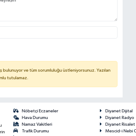
ş bulunuyor ve tüm sorumluluğu üstleniyorsunuz. Yazılan
mlu tutulamaz.
Nöbetçi Eczaneler
Diyanet Dijital
Hava Durumu
Diyanet Radyo
Namaz Vakitleri
Diyanet Risale
u
Trafik Durumu
Mescid-i Nebi C
rin