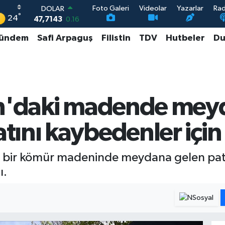
Foto Galeri
Videolar
Yazarlar
Ra
DOLAR
°
24
47,7143
0.16
EURO
ündem
Safi Arpaguş
Filistin
TDV
Hutbeler
Du
55,0317
-0.02
STERLİN
64,2463
0.07
GRAM ALTIN
6574.81
1.44
BİST100
an'daki madende mey
13.799
70
ını kaybedenler için 
'da bir kömür madeninde meydana gelen pa
ı.