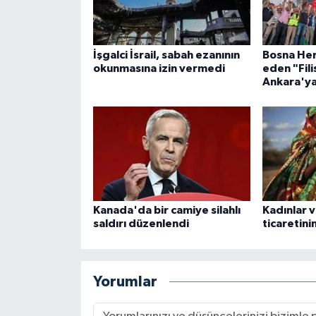
Gümüşhane Müftülüğü
Hakkari Müftülüğü
İşgalci İsrail, sabah ezanının
Bosna Her
okunmasına izin vermedi
eden "Fil
Ankara'ya
Hatay Müftülüğü
Iğdır Müftülüğü
Isparta Müftülüğü
İstanbul Müftülüğü
Kanada'da bir camiye silahlı
Kadınlar v
saldırı düzenlendi
ticaretin
İzmir Müftülüğü
Kahramanmaraş Müftülüğü
Yorumlar
Karabük Müftülüğü