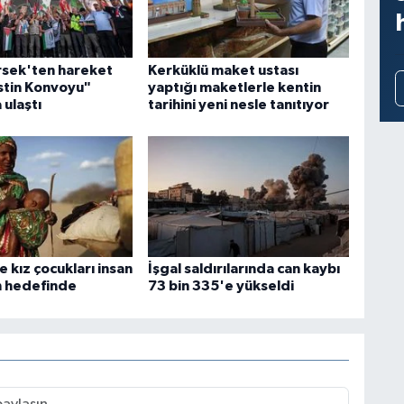
sek'ten hareket
Kerküklü maket ustası
istin Konvoyu"
yaptığı maketlerle kentin
 ulaştı
tarihini yeni nesle tanıtıyor
e kız çocukları insan
İşgal saldırılarında can kaybı
in hedefinde
73 bin 335'e yükseldi