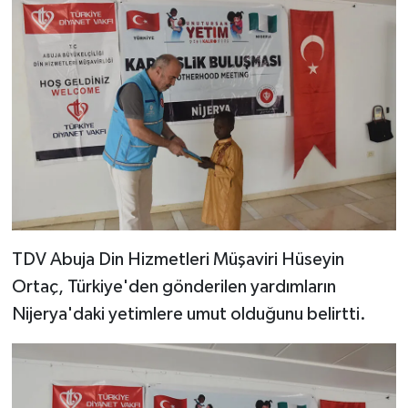
Bitlis Müftülüğü
Sağlık
Bolu Müftülüğü
Makaleler
Burdur Müftülüğü
Ekonomi
Bursa Müftülüğü
Duyurular
Çanakkale Müftülüğü
Podcast
TDV Abuja Din Hizmetleri Müşaviri Hüseyin
Çankırı Müftülüğü
Bilim, Teknoloji
Ortaç, Türkiye'den gönderilen yardımların
Nijerya'daki yetimlere umut olduğunu belirtti.
Çorum Müftülüğü
Biyografiler
Denizli Müftülüğü
Diyanet TV