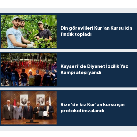
Konya Müftülüğü
Kütahya Müftülüğü
Din görevlileri Kur'an Kursu için
fındık topladı
Malatya Müftülüğü
Manisa Müftülüğü
Kayseri'de Diyanet İzcilik Yaz
Kampı ateşi yandı
Mardin Müftülüğü
Mersin Müftülüğü
Rize’de kız Kur’an kursu için
Muğla Müftülüğü
protokol imzalandı
Muş Müftülüğü
Nevşehir Müftülüğü