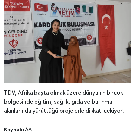
Karaman Müftülüğü
Kars Müftülüğü
Kastamonu Müftülüğü
Kayseri Müftülüğü
Kilis Müftülüğü
Kırıkkale Müftülüğü
TDV, Afrika başta olmak üzere dünyanın birçok
Kırklareli Müftülüğü
bölgesinde eğitim, sağlık, gıda ve barınma
alanlarında yürüttüğü projelerle dikkati çekiyor.
Kırşehir Müftülüğü
Kaynak:
AA
Kocaeli Müftülüğü