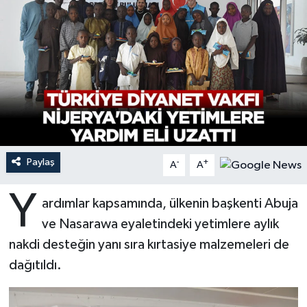
Ardahan Müftülüğü
Kudüs
Hutbeler
Artvin Müftülüğü
Kurban
DİYANET AKADEMİ
Aydın Müftülüğü
Mukabele
DİYANET GENÇLİK
Balıkesir Müftülüğü
Peygamberimizin Hayatı
DİYANET RADYO/TV
Paylaş
-
+
Bartın Müftülüğü
Ramazan
DEPREM
A
A
Y
Batman Müftülüğü
Sahabeler
Dünya
ardımlar kapsamında, ülkenin başkenti Abuja
ve Nasarawa eyaletindeki yetimlere aylık
Bayburt Müftülüğü
Zekat
Eğitim
nakdi desteğin yanı sıra kırtasiye malzemeleri de
dağıtıldı.
Bilecik Müftülüğü
Kültür-Sanat
Bingöl Müftülüğü
Aile