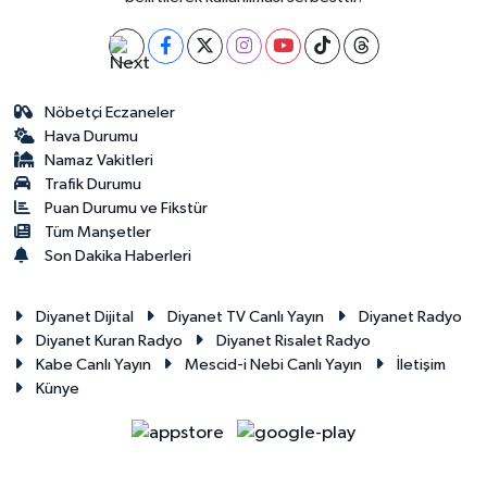
Nöbetçi Eczaneler
Hava Durumu
Namaz Vakitleri
Trafik Durumu
Puan Durumu ve Fikstür
Tüm Manşetler
Son Dakika Haberleri
Diyanet Dijital
Diyanet TV Canlı Yayın
Diyanet Radyo
Diyanet Kuran Radyo
Diyanet Risalet Radyo
Kabe Canlı Yayın
Mescid-i Nebi Canlı Yayın
İletişim
Künye