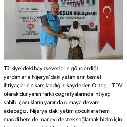
Diyarbakır Müftülüğü
İhtida Haberleri
Düzce Müftülüğü
YAŞAM
Edirne Müftülüğü
Elazığ Müftülüğü
Erzincan Müftülüğü
Türkiye'deki hayırseverlerin gönderdiği
Erzurum Müftülüğü
yardımlarla Nijerya'daki yetimlerin temel
ihtiyaçlarının karşılandığını kaydeden Ortaç, "TDV
Eskişehir Müftülüğü
olarak dünyanın farklı coğrafyalarında ihtiyaç
sahibi çocukların yanında olmaya devam
Gaziantep Müftülüğü
edeceğiz. Nijerya'daki yetim çocuklara hem
Giresun Müftülüğü
maddi hem de manevi destek sağlamak bizim için