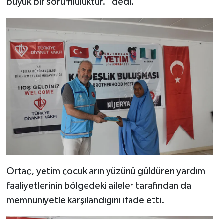
büyük bir sorumluluktur." dedi.
Gümüşhane Müftülüğü
Hakkari Müftülüğü
Hatay Müftülüğü
Iğdır Müftülüğü
Isparta Müftülüğü
İstanbul Müftülüğü
İzmir Müftülüğü
Ortaç, yetim çocukların yüzünü güldüren yardım
Kahramanmaraş Müftülüğü
faaliyetlerinin bölgedeki aileler tarafından da
memnuniyetle karşılandığını ifade etti.
Karabük Müftülüğü