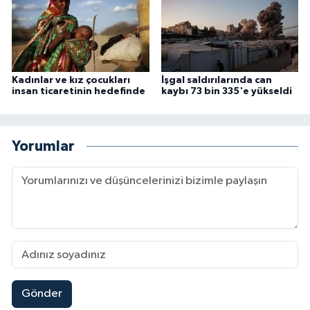
Sivas Müftülüğü
Şanlıurfa Müftülüğü
Şırnak Müftülüğü
Kadınlar ve kız çocukları
İşgal saldırılarında can
insan ticaretinin hedefinde
kaybı 73 bin 335'e yükseldi
Tekirdağ Müftülüğü
Yorumlar
Tokat Müftülüğü
Trabzon Müftülüğü
Tunceli Müftülüğü
Uşak Müftülüğü
Van Müftülüğü
Gönder