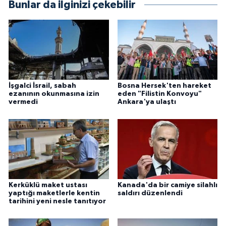
Bunlar da ilginizi çekebilir
Niğde Müftülüğü
Ordu Müftülüğü
Osmaniye Müftülüğü
İşgalci İsrail, sabah
Bosna Hersek'ten hareket
ezanının okunmasına izin
eden "Filistin Konvoyu"
Rize Müftülüğü
vermedi
Ankara'ya ulaştı
Sakarya Müftülüğü
Samsun Müftülüğü
Siirt Müftülüğü
Kerküklü maket ustası
Kanada'da bir camiye silahlı
yaptığı maketlerle kentin
saldırı düzenlendi
tarihini yeni nesle tanıtıyor
Sinop Müftülüğü