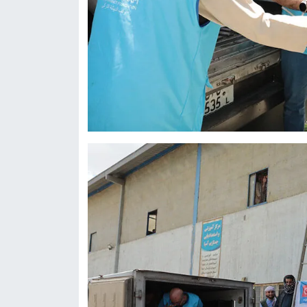
Karaman Müftülüğü
Kars Müftülüğü
Kastamonu Müftülüğü
Kayseri Müftülüğü
Kilis Müftülüğü
Kırıkkale Müftülüğü
Kırklareli Müftülüğü
Kırşehir Müftülüğü
Kocaeli Müftülüğü