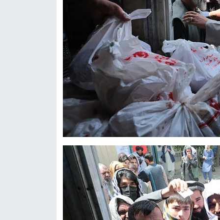
Niğde Müftülüğü
Ordu Müftülüğü
Osmaniye Müftülüğü
Rize Müftülüğü
Sakarya Müftülüğü
Samsun Müftülüğü
Siirt Müftülüğü
Sinop Müftülüğü