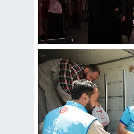
Gümüşhane Müftülüğü
Hakkari Müftülüğü
Hatay Müftülüğü
Iğdır Müftülüğü
Isparta Müftülüğü
İstanbul Müftülüğü
İzmir Müftülüğü
Kahramanmaraş Müftülüğü
Karabük Müftülüğü