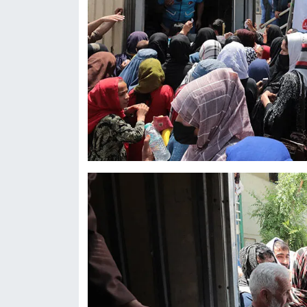
Konya Müftülüğü
Kütahya Müftülüğü
Malatya Müftülüğü
Manisa Müftülüğü
Mardin Müftülüğü
Mersin Müftülüğü
Muğla Müftülüğü
Muş Müftülüğü
Nevşehir Müftülüğü