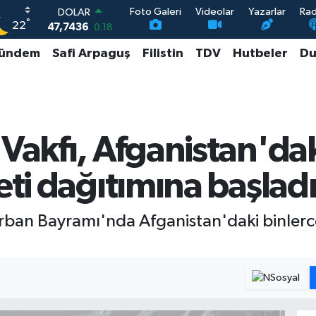
Foto Galeri
Videolar
Yazarlar
Ra
DOLAR
°
22
47,7436
0.18
EURO
ündem
Safi Arpaguş
Filistin
TDV
Hutbeler
Du
55,2510
0.32
STERLİN
64,4811
0.38
GRAM ALTIN
6648.99
2.59
BİST100
Vakfı, Afganistan'daki
13.773
-19
eti dağıtımına başlad
rban Bayramı'nda Afganistan'daki binlerce 