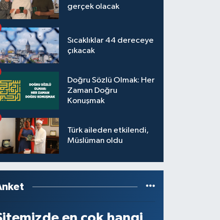
gerçek olacak
Sıcaklıklar 44 dereceye
çıkacak
Doğru Sözlü Olmak: Her
Zaman Doğru
Konuşmak
Türk aileden etkilendi,
Müslüman oldu
Anket
Sitemizde en çok hangi