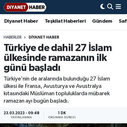
Diyanet Haber
Teşkilat Haberleri
Gündem
Saf
Diyanet Haber
Adana Müftülüğü
Bir Ayet
Aile Dergisi
İmam Hatip Okulları
Başmakale
Hadis-i Şerifler
Nöbetçi Eczaneler
Teşkilat Haberleri
Adıyaman Müftülüğü
Bir Hikaye
Aylık Dergi
Hayat Okumaları
Hava Durumu
HABERLER
DİYANET HABER
Türkiye de dahil 27 İslam
Afyonkarahisar Müftülüğü
Gündem
Biyografiler
Ankara Namaz Vakitleri
ülkesinde ramazanın ilk
Ağrı Müftülüğü
#Keşfet
Dini kavramlar
Trafik Durumu
günü başladı
Türkiye'nin de aralarında bulunduğu 27 İslam
Aksaray Müftülüğü
Diyanet Bilgi
Basında Bugün
Süper Lig Puan Durumu ve Fikstür
ülkesi ile Fransa, Avusturya ve Avustralya
kıtasındaki Müslüman topluluklarda mübarek
Amasya Müftülüğü
Diyanet Takvimi
DİYANET eKİTAP
Tüm Manşetler
ramazan ayı bugün başladı.
Ankara Müftülüğü
Dualar
Diyanet Dergi
Son Dakika Haberleri
23.03.2023 - 09:48
1 DK
YAYINLANMA
OKUNMA SÜRESI
Antalya Müftülüğü
Hadislerle İslam
TDV
Haber Arşivi