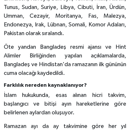
Tunus, Sudan, Suriye, Libya, Cibuti, İran, Ürdün,
Bitlis Müftülüğü
Sağlık
Umman, Cezayir, Moritanya, Fas, Malezya,
Endonezya, Irak, Lübnan, Somali, Komor Adaları,
Bolu Müftülüğü
Makaleler
Pakistan olarak sıralandı.
Burdur Müftülüğü
Ekonomi
Öte yandan Bangladeş resmi ajansı ve Hint
Alimler Birliğinden yapılan açıklamalarda,
Bursa Müftülüğü
Duyurular
Bangladeş ve Hindistan'da ramazanın ilk gününün
cuma olacağı kaydedildi.
Çanakkale Müftülüğü
Podcast
Farklılık nereden kaynaklanıyor?
Çankırı Müftülüğü
Bilim, Teknoloji
İslam hukukunda, esas alınan hicri takvim,
Çorum Müftülüğü
Biyografiler
başlangıcı ve bitişi ayın hareketlerine göre
belirlenen aylardan oluşuyor.
Denizli Müftülüğü
Diyanet TV
Ramazan ayı da ay takvimine göre her yıl