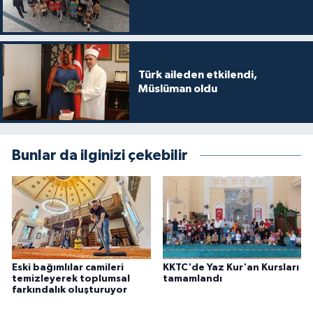
Karaman Müftülüğü
Kars Müftülüğü
Türk aileden etkilendi,
Müslüman oldu
Kastamonu Müftülüğü
Kayseri Müftülüğü
Bunlar da ilginizi çekebilir
Kilis Müftülüğü
Kırıkkale Müftülüğü
Kırklareli Müftülüğü
Eski bağımlılar camileri
KKTC'de Yaz Kur'an Kursları
Kırşehir Müftülüğü
temizleyerek toplumsal
tamamlandı
farkındalık oluşturuyor
Kocaeli Müftülüğü