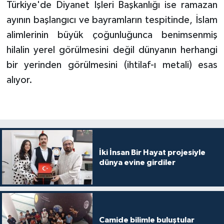
Türkiye'de Diyanet İşleri Başkanlığı ise ramazan
Gümüşhane Müftülüğü
ayının başlangıcı ve bayramların tespitinde, İslam
Hakkari Müftülüğü
alimlerinin büyük çoğunluğunca benimsenmiş
hilalin yerel görülmesini değil dünyanın herhangi
Hatay Müftülüğü
bir yerinden görülmesini (ihtilaf-ı metali) esas
alıyor.
Iğdır Müftülüğü
Isparta Müftülüğü
İstanbul Müftülüğü
İki İnsan Bir Hayat projesiyle
İzmir Müftülüğü
dünya evine girdiler
Kahramanmaraş Müftülüğü
Karabük Müftülüğü
Camide bilimle buluştular