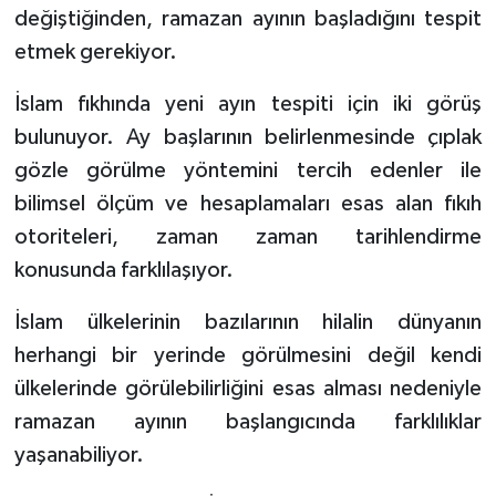
Diyarbakır Müftülüğü
İhtida Haberleri
değiştiğinden, ramazan ayının başladığını tespit
etmek gerekiyor.
Düzce Müftülüğü
YAŞAM
İslam fıkhında yeni ayın tespiti için iki görüş
Edirne Müftülüğü
bulunuyor. Ay başlarının belirlenmesinde çıplak
gözle görülme yöntemini tercih edenler ile
Elazığ Müftülüğü
bilimsel ölçüm ve hesaplamaları esas alan fıkıh
Erzincan Müftülüğü
otoriteleri, zaman zaman tarihlendirme
konusunda farklılaşıyor.
Erzurum Müftülüğü
İslam ülkelerinin bazılarının hilalin dünyanın
Eskişehir Müftülüğü
herhangi bir yerinde görülmesini değil kendi
ülkelerinde görülebilirliğini esas alması nedeniyle
Gaziantep Müftülüğü
ramazan ayının başlangıcında farklılıklar
yaşanabiliyor.
Giresun Müftülüğü