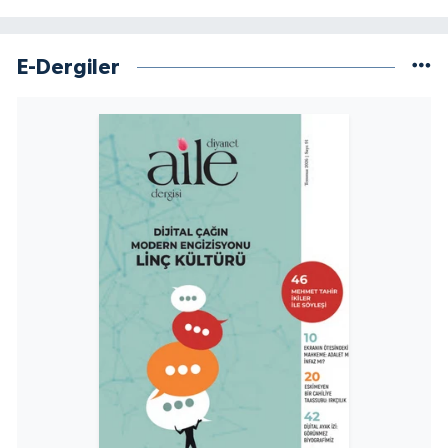
Sivas Müftülüğü
Şanlıurfa Müftülüğü
E-Dergiler
Şırnak Müftülüğü
Tekirdağ Müftülüğü
Tokat Müftülüğü
Trabzon Müftülüğü
Tunceli Müftülüğü
Uşak Müftülüğü
Van Müftülüğü