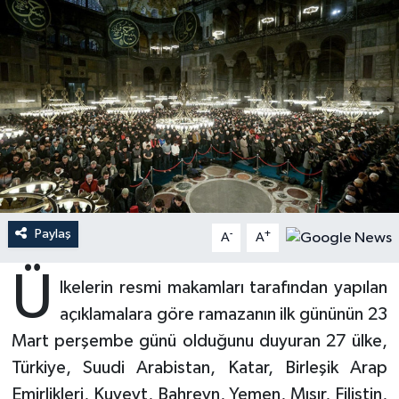
Ardahan Müftülüğü
Kudüs
Hutbeler
Artvin Müftülüğü
Kurban
DİYANET AKADEMİ
Aydın Müftülüğü
Mukabele
DİYANET GENÇLİK
Balıkesir Müftülüğü
Peygamberimizin Hayatı
DİYANET RADYO/TV
Bartın Müftülüğü
Ramazan
DEPREM
Paylaş
-
+
A
A
Batman Müftülüğü
Sahabeler
Dünya
Ü
lkelerin resmi makamları tarafından yapılan
Bayburt Müftülüğü
Zekat
Eğitim
açıklamalara göre ramazanın ilk gününün 23
Mart perşembe günü olduğunu duyuran 27 ülke,
Bilecik Müftülüğü
Kültür-Sanat
Türkiye, Suudi Arabistan, Katar, Birleşik Arap
Emirlikleri, Kuveyt, Bahreyn, Yemen, Mısır, Filistin,
Bingöl Müftülüğü
Aile