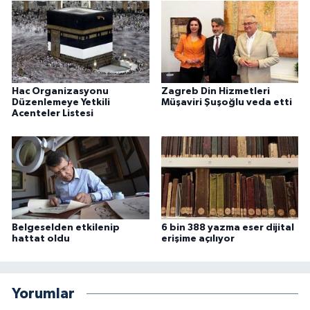
Konya Müftülüğü
Kütahya Müftülüğü
Hac Organizasyonu
Zagreb Din Hizmetleri
Malatya Müftülüğü
Düzenlemeye Yetkili
Müşaviri Şuşoğlu veda etti
Acenteler Listesi
Manisa Müftülüğü
Mardin Müftülüğü
Mersin Müftülüğü
Belgeselden etkilenip
6 bin 388 yazma eser dijital
Muğla Müftülüğü
hattat oldu
erişime açılıyor
Muş Müftülüğü
Yorumlar
Nevşehir Müftülüğü