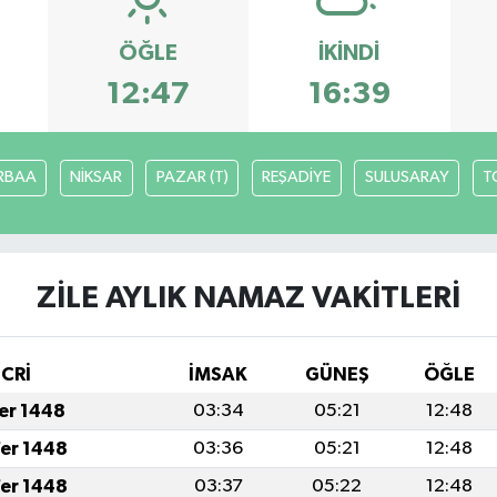
ÖĞLE
İKINDI
12:47
16:39
RBAA
NİKSAR
PAZAR (T)
REŞADİYE
SULUSARAY
T
ZİLE AYLIK NAMAZ VAKITLERI
İCRİ
İMSAK
GÜNEŞ
ÖĞLE
fer 1448
03:34
05:21
12:48
fer 1448
03:36
05:21
12:48
fer 1448
03:37
05:22
12:48