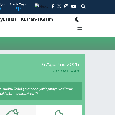
dyo
Canlı Yayın
yurular
Kur'an-ı Kerim
6 Ağustos 2026
23 Safer 1448
 Allâhü Teâlâ'ya mânen yaklaşmaya vesîledir,
laştırır. (Hadis-i şerif)