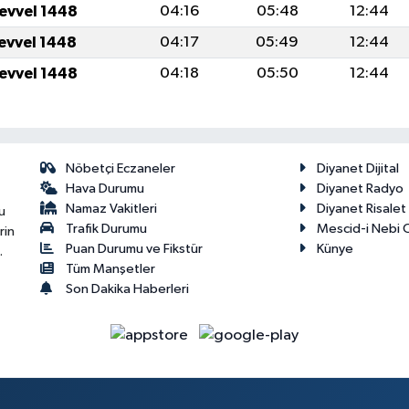
levvel 1448
04:16
05:48
12:44
levvel 1448
04:17
05:49
12:44
levvel 1448
04:18
05:50
12:44
Nöbetçi Eczaneler
Diyanet Dijital
Hava Durumu
Diyanet Radyo
Namaz Vakitleri
Diyanet Risale
u
Trafik Durumu
Mescid-i Nebi C
rin
Puan Durumu ve Fikstür
Künye
.
Tüm Manşetler
Son Dakika Haberleri