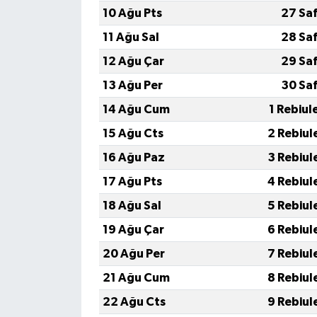
Diyarbakır Müftülüğü
İhtida Haberleri
10 Ağu Pts
27 Sa
11 Ağu Sal
28 Sa
Düzce Müftülüğü
YAŞAM
12 Ağu Çar
29 Sa
Edirne Müftülüğü
13 Ağu Per
30 Sa
14 Ağu Cum
1 Rebiul
Elazığ Müftülüğü
15 Ağu Cts
2 Rebiul
Erzincan Müftülüğü
16 Ağu Paz
3 Rebiul
17 Ağu Pts
4 Rebiul
Erzurum Müftülüğü
18 Ağu Sal
5 Rebiul
Eskişehir Müftülüğü
19 Ağu Çar
6 Rebiul
20 Ağu Per
7 Rebiul
Gaziantep Müftülüğü
21 Ağu Cum
8 Rebiul
Giresun Müftülüğü
22 Ağu Cts
9 Rebiul