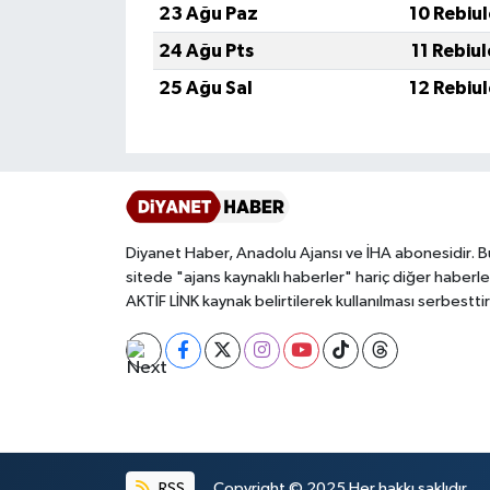
23 Ağu Paz
10 Rebiu
Gümüşhane Müftülüğü
24 Ağu Pts
11 Rebiu
Hakkari Müftülüğü
25 Ağu Sal
12 Rebiu
Hatay Müftülüğü
Iğdır Müftülüğü
Isparta Müftülüğü
Diyanet Haber, Anadolu Ajansı ve İHA abonesidir. B
sitede "ajans kaynaklı haberler" hariç diğer haberle
İstanbul Müftülüğü
AKTİF LİNK kaynak belirtilerek kullanılması serbesttir
İzmir Müftülüğü
Kahramanmaraş Müftülüğü
Karabük Müftülüğü
RSS
Copyright © 2025 Her hakkı saklıdır.