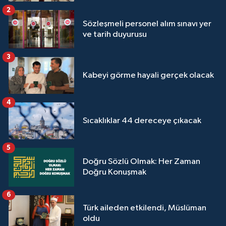
Sivas Müftülüğü
2
Sözleşmeli personel alım sınavı yer
Şanlıurfa Müftülüğü
ve tarih duyurusu
Şırnak Müftülüğü
3
Kabeyi görme hayali gerçek olacak
Tekirdağ Müftülüğü
4
Tokat Müftülüğü
Sıcaklıklar 44 dereceye çıkacak
Trabzon Müftülüğü
5
Tunceli Müftülüğü
Doğru Sözlü Olmak: Her Zaman
Doğru Konuşmak
Uşak Müftülüğü
6
Türk aileden etkilendi, Müslüman
Van Müftülüğü
oldu