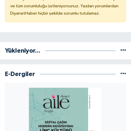
ve tüm sorumluluğu üstleniyorsunuz. Yazılan yorumlardan
Konya Müftülüğü
DiyanetHaber hiçbir şekilde sorumlu tutulamaz.
Kütahya Müftülüğü
Malatya Müftülüğü
Yükleniyor...
Manisa Müftülüğü
Mardin Müftülüğü
E-Dergiler
Mersin Müftülüğü
Muğla Müftülüğü
Muş Müftülüğü
Nevşehir Müftülüğü