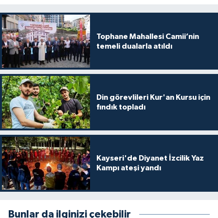
Diyarbakır Müftülüğü
İhtida Haberleri
Düzce Müftülüğü
YAŞAM
Tophane Mahallesi Camii’nin
temeli dualarla atıldı
Edirne Müftülüğü
Elazığ Müftülüğü
Din görevlileri Kur'an Kursu için
Erzincan Müftülüğü
fındık topladı
Erzurum Müftülüğü
Eskişehir Müftülüğü
Kayseri'de Diyanet İzcilik Yaz
Kampı ateşi yandı
Gaziantep Müftülüğü
Giresun Müftülüğü
Bunlar da ilginizi çekebilir