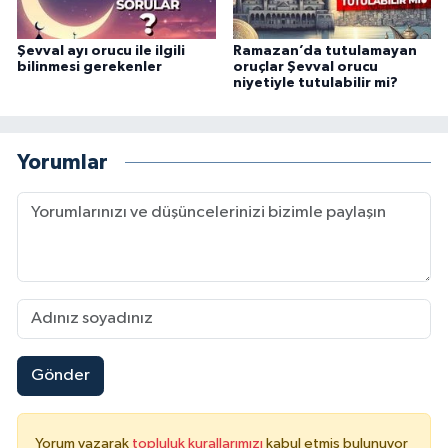
Karaman Müftülüğü
Şevval ayı orucu ile ilgili
Ramazan’da tutulamayan
bilinmesi gerekenler
oruçlar Şevval orucu
Kars Müftülüğü
niyetiyle tutulabilir mi?
Kastamonu Müftülüğü
Yorumlar
Kayseri Müftülüğü
Kilis Müftülüğü
Kırıkkale Müftülüğü
Kırklareli Müftülüğü
Gönder
Kırşehir Müftülüğü
Kocaeli Müftülüğü
Yorum yazarak
topluluk kurallarımızı
kabul etmiş bulunuyor