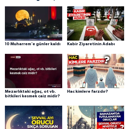
Gümüşhane Müftülüğü
Hakkari Müftülüğü
Hatay Müftülüğü
10 Muharrem'e günler kaldı
Kabir Ziyaretinin Adabı
Iğdır Müftülüğü
Isparta Müftülüğü
İstanbul Müftülüğü
Mezarlıktaki ağaç, ot vb.
Hac kimlere farzdır?
İzmir Müftülüğü
bitkileri kesmek caiz midir?
Kahramanmaraş Müftülüğü
Karabük Müftülüğü