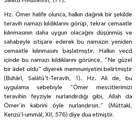
Salâtü’l-Müsâfirîn, 177).
Bitlis Müftülüğü
Sağlık
Hz. Ömer halife olunca, halkın dağınık bir şekilde
teravih namazı kıldıklarını görüp, tekrar cemaatle
Bolu Müftülüğü
Makaleler
kılınmasının daha uygun olacağını düşünmüş ve
sahabeyle istişare ederek bu namazın yeniden
Burdur Müftülüğü
Ekonomi
cemaatle kılınmasını başlatmıştır. Halkın vecd
içinde bu namazı kıldıklarını görünce, “Ne güzel
Bursa Müftülüğü
Duyurular
bir âdet oldu” diyerek memnuniyetini belirtmiştir
Çanakkale Müftülüğü
Podcast
(Buhârî, Salâtü’t-Teravih, 1). Hz. Ali de, bu
uygulama sebebiyle “Ömer mescitlerimizi
Çankırı Müftülüğü
Bilim, Teknoloji
teravihin feyziyle nurlandırdığı gibi, Allah da
Ömer’in kabrini öyle nurlandırsın.” (Müttakî,
Çorum Müftülüğü
Biyografiler
Kenzü’l-ummâl, XII, 576) diye dua etmiştir.
Denizli Müftülüğü
Diyanet TV