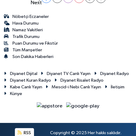
Nöbetçi Eczaneler
Hava Durumu
Namaz Vakitleri
Trafik Durumu
Puan Durumu ve Fikstür
Tüm Manşetler
Son Dakika Haberleri
Diyanet Dijital
Diyanet TV Canlı Yayın
Diyanet Radyo
Diyanet Kuran Radyo
Diyanet Risalet Radyo
Kabe Canlı Yayın
Mescid-i Nebi Canlı Yayın
İletişim
Künye
RSS
Copyright © 2025 Her hakkı saklıdır.