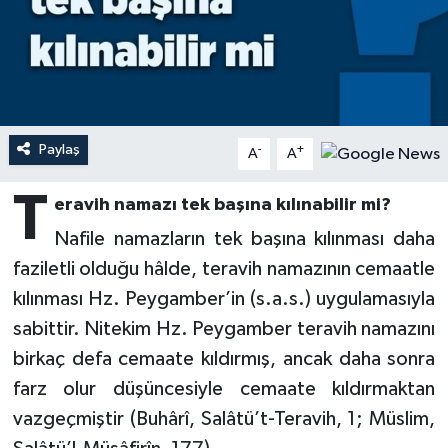
Ardahan Müftülüğü
Kudüs
Hutbeler
Artvin Müftülüğü
Kurban
DİYANET AKADEMİ
Aydın Müftülüğü
Mukabele
DİYANET GENÇLİK
Paylaş
-
+
A
A
Balıkesir Müftülüğü
Peygamberimizin Hayatı
DİYANET RADYO/TV
T
eravih namazı tek başına kılınabilir mi?
Nafile namazların tek başına kılınması daha
Bartın Müftülüğü
Ramazan
DEPREM
faziletli olduğu hâlde, teravih namazının cemaatle
Batman Müftülüğü
Sahabeler
Dünya
kılınması Hz. Peygamber’in (s.a.s.) uygulamasıyla
sabittir. Nitekim Hz. Peygamber teravih namazını
Bayburt Müftülüğü
Zekat
Eğitim
birkaç defa cemaate kıldırmış, ancak daha sonra
farz olur düşüncesiyle cemaate kıldırmaktan
Bilecik Müftülüğü
Kültür-Sanat
vazgeçmiştir (Buhârî, Salâtü’t-Teravih, 1; Müslim,
Bingöl Müftülüğü
Aile