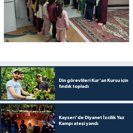
Karaman Müftülüğü
Kars Müftülüğü
Kastamonu Müftülüğü
Kayseri Müftülüğü
Kilis Müftülüğü
Din görevlileri Kur'an Kursu için
Kırıkkale Müftülüğü
fındık topladı
Kırklareli Müftülüğü
Kırşehir Müftülüğü
Kayseri'de Diyanet İzcilik Yaz
Kampı ateşi yandı
Kocaeli Müftülüğü