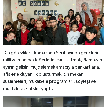
Bitlis Müftülüğü
Sağlık
Bolu Müftülüğü
Makaleler
Burdur Müftülüğü
Ekonomi
Bursa Müftülüğü
Duyurular
Din görevlileri, Ramazan-ı Şerif ayında gençlerin
milli ve manevi değerlerini canlı tutmak, Ramazan
Çanakkale Müftülüğü
Podcast
ayının gelişini müjdelemek amacıyla pankartlarla,
Çankırı Müftülüğü
Bilim, Teknoloji
afişlerle duyarlılık oluşturmak için mekan
süslemeleri, mukabele programları, söyleşi ve
Çorum Müftülüğü
Biyografiler
muhtelif etkinlikler yaptı.
Denizli Müftülüğü
Diyanet TV