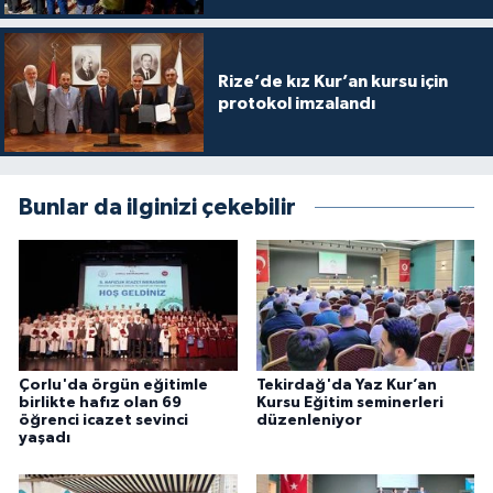
Konya Müftülüğü
Rize’de kız Kur’an kursu için
Kütahya Müftülüğü
protokol imzalandı
Malatya Müftülüğü
Bunlar da ilginizi çekebilir
Manisa Müftülüğü
Mardin Müftülüğü
Mersin Müftülüğü
Muğla Müftülüğü
Çorlu'da örgün eğitimle
Tekirdağ'da Yaz Kur’an
birlikte hafız olan 69
Kursu Eğitim seminerleri
öğrenci icazet sevinci
düzenleniyor
Muş Müftülüğü
yaşadı
Nevşehir Müftülüğü