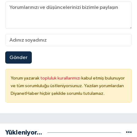
Sivas Müftülüğü
Şanlıurfa Müftülüğü
Şırnak Müftülüğü
Tekirdağ Müftülüğü
Gönder
Tokat Müftülüğü
Yorum yazarak
topluluk kurallarımızı
kabul etmiş bulunuyor
Trabzon Müftülüğü
ve tüm sorumluluğu üstleniyorsunuz. Yazılan yorumlardan
DiyanetHaber hiçbir şekilde sorumlu tutulamaz.
Tunceli Müftülüğü
Uşak Müftülüğü
Van Müftülüğü
Yükleniyor...