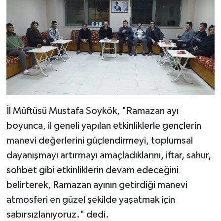
Diyarbakır Müftülüğü
İhtida Haberleri
Düzce Müftülüğü
YAŞAM
Edirne Müftülüğü
Elazığ Müftülüğü
Erzincan Müftülüğü
İl Müftüsü Mustafa Soykök, "Ramazan ayı
boyunca, il geneli yapılan etkinliklerle gençlerin
Erzurum Müftülüğü
manevi değerlerini güçlendirmeyi, toplumsal
Eskişehir Müftülüğü
dayanışmayı artırmayı amaçladıklarını, iftar, sahur,
sohbet gibi etkinliklerin devam edeceğini
Gaziantep Müftülüğü
belirterek, Ramazan ayının getirdiği manevi
atmosferi en güzel şekilde yaşatmak için
Giresun Müftülüğü
sabırsızlanıyoruz." dedi.