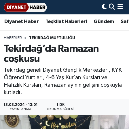
Diyanet Haber
Teşkilat Haberleri
Gündem
Saf
Diyanet Haber
Adana Müftülüğü
Bir Ayet
Aile Dergisi
İmam Hatip Okulları
Başmakale
Hadis-i Şerifler
Nöbetçi Eczaneler
Teşkilat Haberleri
Adıyaman Müftülüğü
Bir Hikaye
Aylık Dergi
Hayat Okumaları
Hava Durumu
HABERLER
TEKIRDAĞ MÜFTÜLÜĞÜ
Tekirdağ’da Ramazan
Afyonkarahisar Müftülüğü
Gündem
Biyografiler
Ankara Namaz Vakitleri
coşkusu
Ağrı Müftülüğü
#Keşfet
Dini kavramlar
Trafik Durumu
Tekirdağ geneli Diyanet Gençlik Merkezleri, KYK
Öğrenci Yurtları, 4-6 Yaş Kur’an Kursları ve
Aksaray Müftülüğü
Diyanet Bilgi
Basında Bugün
Süper Lig Puan Durumu ve Fikstür
Hafızlık Kursları, Ramazan ayının gelişini coşkuyla
kutladı.
Amasya Müftülüğü
Diyanet Takvimi
DİYANET eKİTAP
Tüm Manşetler
13.03.2024 - 13:01
1 DK
Ankara Müftülüğü
Dualar
Diyanet Dergi
Son Dakika Haberleri
YAYINLANMA
OKUNMA SÜRESI
Antalya Müftülüğü
Hadislerle İslam
TDV
Haber Arşivi