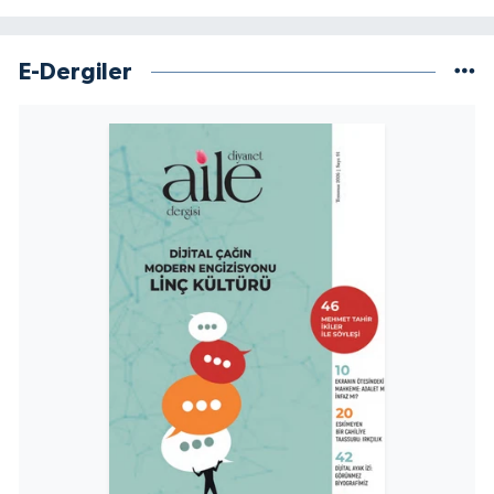
Yalova Müftülüğü
E-Dergiler
Yozgat Müftülüğü
Zonguldak Müftülüğü