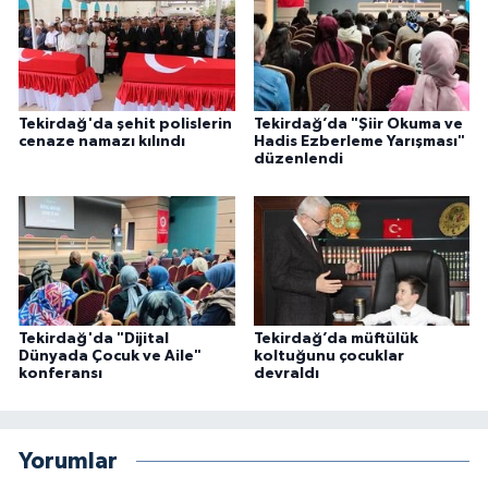
Niğde Müftülüğü
Ordu Müftülüğü
Tekirdağ'da şehit polislerin
Tekirdağ’da "Şiir Okuma ve
cenaze namazı kılındı
Hadis Ezberleme Yarışması"
düzenlendi
Osmaniye Müftülüğü
Rize Müftülüğü
Sakarya Müftülüğü
Samsun Müftülüğü
Tekirdağ'da "Dijital
Tekirdağ’da müftülük
Dünyada Çocuk ve Aile"
koltuğunu çocuklar
konferansı
devraldı
Siirt Müftülüğü
Sinop Müftülüğü
Yorumlar