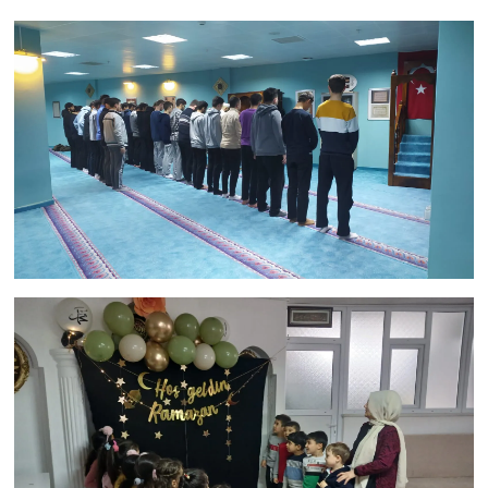
Gümüşhane Müftülüğü
Hakkari Müftülüğü
Hatay Müftülüğü
Iğdır Müftülüğü
Isparta Müftülüğü
İstanbul Müftülüğü
İzmir Müftülüğü
Kahramanmaraş Müftülüğü
Karabük Müftülüğü