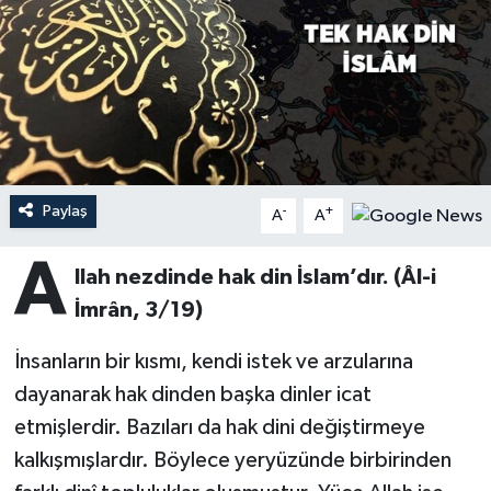
Ardahan Müftülüğü
Kudüs
Hutbeler
Artvin Müftülüğü
Kurban
DİYANET AKADEMİ
Aydın Müftülüğü
Mukabele
DİYANET GENÇLİK
Balıkesir Müftülüğü
Peygamberimizin Hayatı
DİYANET RADYO/TV
Paylaş
-
+
A
A
A
Bartın Müftülüğü
Ramazan
DEPREM
llah nezdinde hak din İslam’dır. (Âl-i
İmrân, 3/19)
Batman Müftülüğü
Sahabeler
Dünya
İnsanların bir kısmı, kendi istek ve arzularına
Bayburt Müftülüğü
Zekat
Eğitim
dayanarak hak dinden başka dinler icat
etmişlerdir. Bazıları da hak dini değiştirmeye
Bilecik Müftülüğü
Kültür-Sanat
kalkışmışlardır. Böylece yeryüzünde birbirinden
Bingöl Müftülüğü
Aile