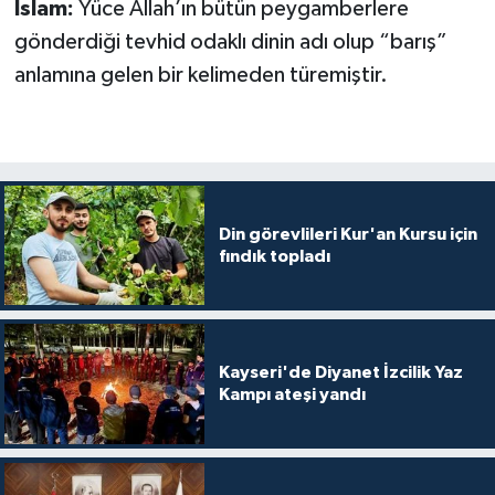
İslam:
Yüce Allah’ın bütün peygamberlere
Diyarbakır Müftülüğü
İhtida Haberleri
gönderdiği tevhid odaklı dinin adı olup “barış”
Düzce Müftülüğü
YAŞAM
anlamına gelen bir kelimeden türemiştir.
Edirne Müftülüğü
Elazığ Müftülüğü
Erzincan Müftülüğü
Din görevlileri Kur'an Kursu için
fındık topladı
Erzurum Müftülüğü
Eskişehir Müftülüğü
Kayseri'de Diyanet İzcilik Yaz
Kampı ateşi yandı
Gaziantep Müftülüğü
Giresun Müftülüğü