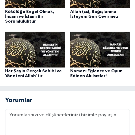
Karaman Müftülüğü
Kötülüğe Engel Olmak,
Allah (cc), Bağışlanma
İnsani ve İslami Bir
İsteyeni Geri Çevirmez
Sorumluluktur
Kars Müftülüğü
Kastamonu Müftülüğü
Kayseri Müftülüğü
Kilis Müftülüğü
Her Şeyin Gerçek Sahibi ve
Namazı Eğlence ve Oyun
Yöneteni Allah'tır
Edinen Akılsızlar!
Kırıkkale Müftülüğü
Yorumlar
Kırklareli Müftülüğü
Kırşehir Müftülüğü
Kocaeli Müftülüğü