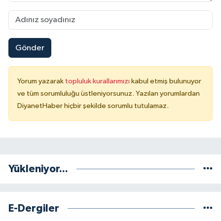
Konya Müftülüğü
Kütahya Müftülüğü
Gönder
Malatya Müftülüğü
Yorum yazarak
topluluk kurallarımızı
kabul etmiş bulunuyor
ve tüm sorumluluğu üstleniyorsunuz. Yazılan yorumlardan
Manisa Müftülüğü
DiyanetHaber hiçbir şekilde sorumlu tutulamaz.
Mardin Müftülüğü
Mersin Müftülüğü
Yükleniyor...
Muğla Müftülüğü
Muş Müftülüğü
E-Dergiler
Nevşehir Müftülüğü