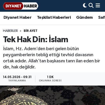
Diyanet Haber
Teşkilat Haberleri
Gündem
Saf
Diyanet Haber
Adana Müftülüğü
Bir Ayet
Aile Dergisi
İmam Hatip Okulları
Başmakale
Hadis-i Şerifler
Nöbetçi Eczaneler
Teşkilat Haberleri
Adıyaman Müftülüğü
Bir Hikaye
Aylık Dergi
Hayat Okumaları
Hava Durumu
HABERLER
BIR AYET
Tek Hak Din: İslam
Afyonkarahisar Müftülüğü
Gündem
Biyografiler
Ankara Namaz Vakitleri
İslam, Hz. Adem’den beri gelen bütün
Ağrı Müftülüğü
#Keşfet
Dini kavramlar
Trafik Durumu
peygamberlerin tebliğ ettiği tevhid davasının
ortak adıdır. Allah’tan başkasını tanrı ilan eden bir
Aksaray Müftülüğü
Diyanet Bilgi
Basında Bugün
Süper Lig Puan Durumu ve Fikstür
din, hak değildir.
Amasya Müftülüğü
Diyanet Takvimi
DİYANET eKİTAP
Tüm Manşetler
14.05.2026 - 09:31
1 DK
YAYINLANMA
OKUNMA SÜRESI
Ankara Müftülüğü
Dualar
Diyanet Dergi
Son Dakika Haberleri
Antalya Müftülüğü
Hadislerle İslam
TDV
Haber Arşivi