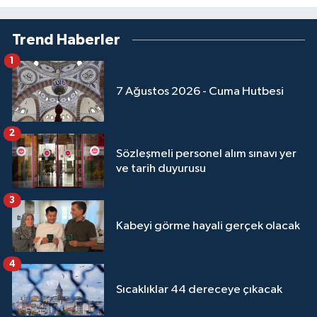
Sivas Müftülüğü
Trend Haberler
Şanlıurfa Müftülüğü
1
Şırnak Müftülüğü
7 Ağustos 2026 - Cuma Hutbesi
Tekirdağ Müftülüğü
2
Tokat Müftülüğü
Sözleşmeli personel alım sınavı yer
ve tarih duyurusu
Trabzon Müftülüğü
3
Tunceli Müftülüğü
Kabeyi görme hayali gerçek olacak
Uşak Müftülüğü
4
Sıcaklıklar 44 dereceye çıkacak
Van Müftülüğü