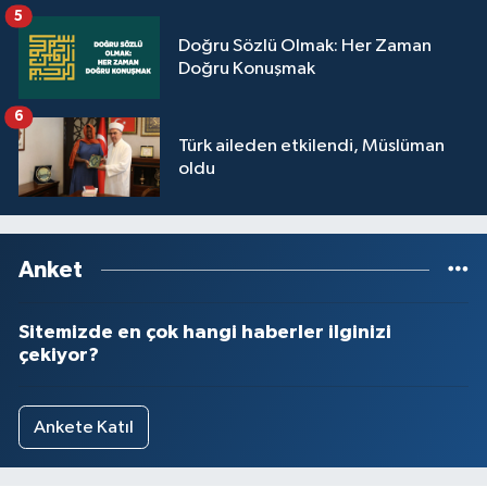
5
Yalova Müftülüğü
Doğru Sözlü Olmak: Her Zaman
Doğru Konuşmak
Yozgat Müftülüğü
6
Zonguldak Müftülüğü
Türk aileden etkilendi, Müslüman
oldu
Anket
Sitemizde en çok hangi haberler ilginizi
çekiyor?
Ankete Katıl