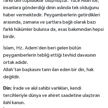
farklı dinî topluluklar oluşmuştur. Yüce Allah ise,
insanlara gönderdiği dinin aslında tek olduğunu
Bitlis Müftülüğü
Sağlık
haber vermektedir. Peygamberlerin getirdikleri
arasında, zamana ve şartlara bağlı olarak bazı
Bolu Müftülüğü
Makaleler
farklı hükümler bulunsa da, esas bakımından hepsi
Burdur Müftülüğü
Ekonomi
birdir.
İslam, Hz. Adem’den beri gelen bütün
Bursa Müftülüğü
Duyurular
peygamberlerin tebliğ ettiği tevhid davasının
Çanakkale Müftülüğü
Podcast
ortak adıdır.
Allah’tan başkasını tanrı ilan eden bir din, hak
Çankırı Müftülüğü
Bilim, Teknoloji
değildir.
Çorum Müftülüğü
Biyografiler
Din:
İrade ve akıl sahibi varlıkları, kendi
tercihleriyle dünya ve ahiret saadetine ulaştıran
Denizli Müftülüğü
Diyanet TV
ilahî kanun.