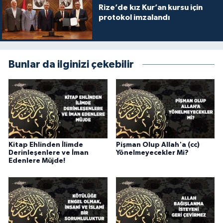
Rize’de kız Kur’an kursu için
Gümüşhane Müftülüğü
protokol imzalandı
Hakkari Müftülüğü
Hatay Müftülüğü
Bunlar da ilginizi çekebilir
Iğdır Müftülüğü
Isparta Müftülüğü
İstanbul Müftülüğü
Kitap Ehlinden İlimde
Pişman Olup Allah'a (cc)
Derinleşenlere ve İman
Yönelmeyecekler Mi?
İzmir Müftülüğü
Edenlere Müjde!
Kahramanmaraş Müftülüğü
Karabük Müftülüğü