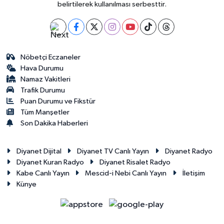
belirtilerek kullanılması serbesttir.
Nöbetçi Eczaneler
Hava Durumu
Namaz Vakitleri
Trafik Durumu
Puan Durumu ve Fikstür
Tüm Manşetler
Son Dakika Haberleri
Diyanet Dijital
Diyanet TV Canlı Yayın
Diyanet Radyo
Diyanet Kuran Radyo
Diyanet Risalet Radyo
Kabe Canlı Yayın
Mescid-i Nebi Canlı Yayın
İletişim
Künye