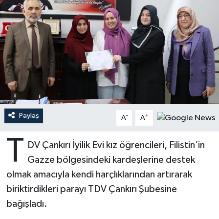
Ardahan Müftülüğü
Kudüs
Hutbeler
Artvin Müftülüğü
Kurban
DİYANET AKADEMİ
Aydın Müftülüğü
Mukabele
DİYANET GENÇLİK
Balıkesir Müftülüğü
Peygamberimizin Hayatı
DİYANET RADYO/TV
Paylaş
-
+
Bartın Müftülüğü
Ramazan
DEPREM
A
A
T
Batman Müftülüğü
Sahabeler
Dünya
DV Çankırı İyilik Evi kız öğrencileri, Filistin’in
Gazze bölgesindeki kardeşlerine destek
Bayburt Müftülüğü
Zekat
Eğitim
olmak amacıyla kendi harçlıklarından artırarak
biriktirdikleri parayı TDV Çankırı Şubesine
Bilecik Müftülüğü
Kültür-Sanat
bağışladı.
Bingöl Müftülüğü
Aile