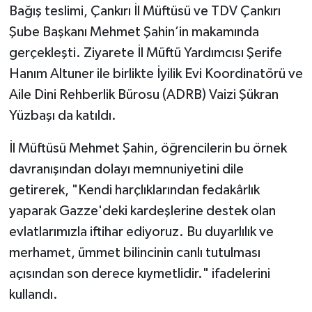
Bağış teslimi, Çankırı İl Müftüsü ve TDV Çankırı
Şube Başkanı Mehmet Şahin’in makamında
Bitlis Müftülüğü
Sağlık
gerçekleşti. Ziyarete İl Müftü Yardımcısı Şerife
Bolu Müftülüğü
Makaleler
Hanım Altuner ile birlikte İyilik Evi Koordinatörü ve
Aile Dini Rehberlik Bürosu (ADRB) Vaizi Şükran
Burdur Müftülüğü
Ekonomi
Yüzbaşı da katıldı.
Bursa Müftülüğü
Duyurular
İl Müftüsü Mehmet Şahin, öğrencilerin bu örnek
davranışından dolayı memnuniyetini dile
Çanakkale Müftülüğü
Podcast
getirerek, "Kendi harçlıklarından fedakârlık
yaparak Gazze'deki kardeşlerine destek olan
Çankırı Müftülüğü
Bilim, Teknoloji
evlatlarımızla iftihar ediyoruz. Bu duyarlılık ve
Çorum Müftülüğü
Biyografiler
merhamet, ümmet bilincinin canlı tutulması
açısından son derece kıymetlidir." ifadelerini
Denizli Müftülüğü
Diyanet TV
kullandı.