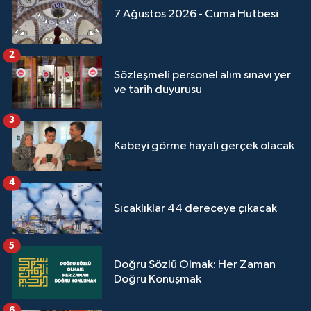
Sivas Müftülüğü
7 Ağustos 2026 - Cuma Hutbesi
Şanlıurfa Müftülüğü
2
Sözleşmeli personel alım sınavı yer
Şırnak Müftülüğü
ve tarih duyurusu
Tekirdağ Müftülüğü
3
Kabeyi görme hayali gerçek olacak
Tokat Müftülüğü
4
Trabzon Müftülüğü
Sıcaklıklar 44 dereceye çıkacak
Tunceli Müftülüğü
5
Uşak Müftülüğü
Doğru Sözlü Olmak: Her Zaman
Doğru Konuşmak
Van Müftülüğü
6