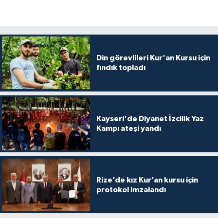
Diyarbakır Müftülüğü
İhtida Haberleri
Düzce Müftülüğü
YAŞAM
Edirne Müftülüğü
Din görevlileri Kur'an Kursu için
fındık topladı
Elazığ Müftülüğü
Erzincan Müftülüğü
Kayseri'de Diyanet İzcilik Yaz
Erzurum Müftülüğü
Kampı ateşi yandı
Eskişehir Müftülüğü
Gaziantep Müftülüğü
Rize’de kız Kur’an kursu için
protokol imzalandı
Giresun Müftülüğü