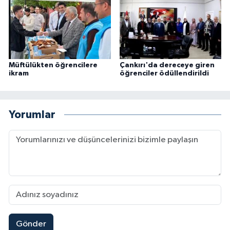
Karaman Müftülüğü
Kars Müftülüğü
Müftülükten öğrencilere
Çankırı'da dereceye giren
Kastamonu Müftülüğü
ikram
öğrenciler ödüllendirildi
Kayseri Müftülüğü
Yorumlar
Kilis Müftülüğü
Kırıkkale Müftülüğü
Kırklareli Müftülüğü
Kırşehir Müftülüğü
Gönder
Kocaeli Müftülüğü