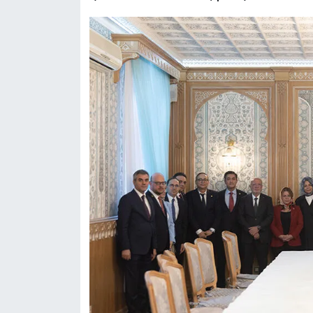
Niğde Müftülüğü
Ordu Müftülüğü
Osmaniye Müftülüğü
Rize Müftülüğü
Sakarya Müftülüğü
Samsun Müftülüğü
Siirt Müftülüğü
Sinop Müftülüğü