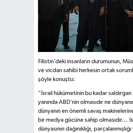
Gümüşhane Müftülüğü
Hakkari Müftülüğü
Hatay Müftülüğü
Iğdır Müftülüğü
Filistin’deki insanların durumunun, M
Isparta Müftülüğü
ve vicdan sahibi herkesin ortak soru
şöyle konuştu:
İstanbul Müftülüğü
“İsrail hükümetinin bu kadar saldırga
İzmir Müftülüğü
yanında ABD’nin olmasıdır ne dünyanın
dünyanın en önemli savaş makinelerine
Kahramanmaraş Müftülüğü
bir medya gücüne sahip olmasıdır... İs
Karabük Müftülüğü
dünyasının dağınıklığı, parçalanmışlığı 