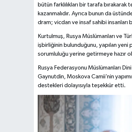
bütün farklılıkları bir tarafa bırakarak
Karaman Müftülüğü
kazanmalıdır. Ayrıca bunun da üstünde
dram; vicdan ve insaf sahibi insanları 
Kars Müftülüğü
Kurtulmuş, Rusya Müslümanları ve Tür
Kastamonu Müftülüğü
işbirliğinin bulunduğunu, yapılan yeni
sorumluluğu yerine getirmeye hazır oldu
Kayseri Müftülüğü
Rusya Federasyonu Müslümanları Dini İ
Kilis Müftülüğü
Gaynutdin, Moskova Camii’nin yapımın
Kırıkkale Müftülüğü
destekleri dolayısıyla teşekkür etti.
Kırklareli Müftülüğü
Kırşehir Müftülüğü
Kocaeli Müftülüğü