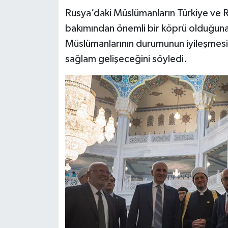
Diyarbakır Müftülüğü
İhtida Haberleri
Rusya’daki Müslümanların Türkiye ve Ru
bakımından önemli bir köprü olduğuna 
Düzce Müftülüğü
YAŞAM
Müslümanlarının durumunun iyileşmesiyle 
Edirne Müftülüğü
sağlam gelişeceğini söyledi.
Elazığ Müftülüğü
Erzincan Müftülüğü
Erzurum Müftülüğü
Eskişehir Müftülüğü
Gaziantep Müftülüğü
Giresun Müftülüğü