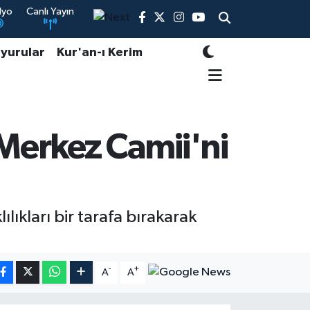
dyo
Canlı Yayın
yurular
Kur'an-ı Kerim
erkez Camii'ni
kları bir tarafa bırakarak
-
+
A
A