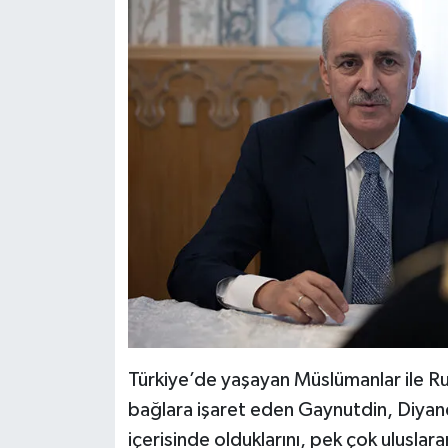
Konya Müftülüğü
Kütahya Müftülüğü
Malatya Müftülüğü
Manisa Müftülüğü
Mardin Müftülüğü
Mersin Müftülüğü
Muğla Müftülüğü
Türkiye’de yaşayan Müslümanlar ile Ru
Muş Müftülüğü
bağlara işaret eden Gaynutdin, Diyanet İ
içerisinde olduklarını, pek çok uluslara
Nevşehir Müftülüğü