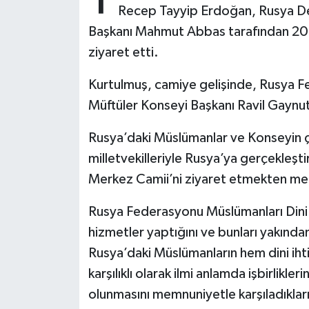
Recep Tayyip Erdoğan, Rusya Devl
Başkanı Mahmut Abbas tarafından 2015
Bitlis Müftülüğü
Sağlık
ziyaret etti.
Bolu Müftülüğü
Makaleler
Kurtulmuş, camiye gelişinde, Rusya F
Burdur Müftülüğü
Ekonomi
Müftüler Konseyi Başkanı Ravil Gaynutd
Rusya’daki Müslümanlar ve Konseyin ça
Bursa Müftülüğü
Duyurular
milletvekilleriyle Rusya’ya gerçekleşt
Çanakkale Müftülüğü
Podcast
Merkez Camii’ni ziyaret etmekten mem
Çankırı Müftülüğü
Bilim, Teknoloji
Rusya Federasyonu Müslümanları Dini İ
hizmetler yaptığını ve bunları yakından
Çorum Müftülüğü
Biyografiler
Rusya’daki Müslümanların hem dini ihti
karşılıklı olarak ilmi anlamda işbirlikleri
Denizli Müftülüğü
Diyanet TV
olunmasını memnuniyetle karşıladıkların