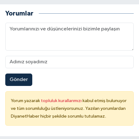
Konya Müftülüğü
Yorumlar
Kütahya Müftülüğü
Malatya Müftülüğü
Manisa Müftülüğü
Mardin Müftülüğü
Gönder
Mersin Müftülüğü
Yorum yazarak
topluluk kurallarımızı
kabul etmiş bulunuyor
Muğla Müftülüğü
ve tüm sorumluluğu üstleniyorsunuz. Yazılan yorumlardan
DiyanetHaber hiçbir şekilde sorumlu tutulamaz.
Muş Müftülüğü
Nevşehir Müftülüğü