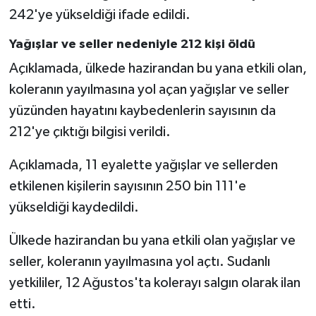
242'ye yükseldiği ifade edildi.
Bitlis Müftülüğü
Sağlık
Yağışlar ve seller nedeniyle 212 kişi öldü
Açıklamada, ülkede hazirandan bu yana etkili olan,
Bolu Müftülüğü
Makaleler
koleranın yayılmasına yol açan yağışlar ve seller
Burdur Müftülüğü
Ekonomi
yüzünden hayatını kaybedenlerin sayısının da
212'ye çıktığı bilgisi verildi.
Bursa Müftülüğü
Duyurular
Açıklamada, 11 eyalette yağışlar ve sellerden
Çanakkale Müftülüğü
Podcast
etkilenen kişilerin sayısının 250 bin 111'e
yükseldiği kaydedildi.
Çankırı Müftülüğü
Bilim, Teknoloji
Ülkede hazirandan bu yana etkili olan yağışlar ve
Çorum Müftülüğü
Biyografiler
seller, koleranın yayılmasına yol açtı. Sudanlı
yetkililer, 12 Ağustos'ta kolerayı salgın olarak ilan
Denizli Müftülüğü
Diyanet TV
etti.