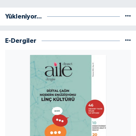
Niğde Müftülüğü
Yükleniyor...
Ordu Müftülüğü
E-Dergiler
Osmaniye Müftülüğü
Rize Müftülüğü
Sakarya Müftülüğü
Samsun Müftülüğü
Siirt Müftülüğü
Sinop Müftülüğü