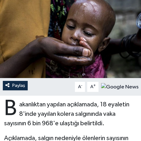
Ardahan Müftülüğü
Kudüs
Hutbeler
Artvin Müftülüğü
Kurban
DİYANET AKADEMİ
Aydın Müftülüğü
Mukabele
DİYANET GENÇLİK
Balıkesir Müftülüğü
Peygamberimizin Hayatı
DİYANET RADYO/TV
Bartın Müftülüğü
Ramazan
DEPREM
Paylaş
-
+
A
A
Batman Müftülüğü
Sahabeler
Dünya
B
akanlıktan yapılan açıklamada, 18 eyaletin
Bayburt Müftülüğü
Zekat
Eğitim
8'inde yayılan kolera salgınında vaka
sayısının 6 bin 968'e ulaştığı belirtildi.
Bilecik Müftülüğü
Kültür-Sanat
Açıklamada, salgın nedeniyle ölenlerin sayısının
Bingöl Müftülüğü
Aile