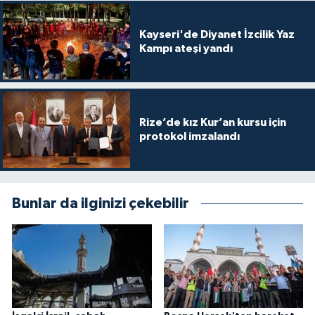
Gümüşhane Müftülüğü
Kayseri'de Diyanet İzcilik Yaz
Hakkari Müftülüğü
Kampı ateşi yandı
Hatay Müftülüğü
Iğdır Müftülüğü
Rize’de kız Kur’an kursu için
protokol imzalandı
Isparta Müftülüğü
İstanbul Müftülüğü
Bunlar da ilginizi çekebilir
İzmir Müftülüğü
Kahramanmaraş Müftülüğü
Karabük Müftülüğü