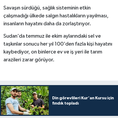
Diyarbakır Müftülüğü
İhtida Haberleri
Savaşın sürdüğü, sağlık sisteminin etkin
Düzce Müftülüğü
YAŞAM
çalışmadığı ülkede salgın hastalıkların yayılması,
insanların hayatını daha da zorlaştırıyor.
Edirne Müftülüğü
Sudan'da temmuz ile ekim aylarındaki sel ve
Elazığ Müftülüğü
taşkınlar sonucu her yıl 100'den fazla kişi hayatını
kaybediyor, on binlerce ev ve iş yeri ile tarım
Erzincan Müftülüğü
arazileri zarar görüyor.
Erzurum Müftülüğü
Eskişehir Müftülüğü
Gaziantep Müftülüğü
Din görevlileri Kur'an Kursu için
fındık topladı
Giresun Müftülüğü