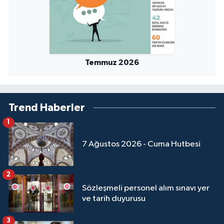
Sivas Müftülüğü
Şanlıurfa Müftülüğü
Şırnak Müftülüğü
Temmuz 2026
Tekirdağ Müftülüğü
Trend Haberler
Tokat Müftülüğü
1
Trabzon Müftülüğü
7 Ağustos 2026 - Cuma Hutbesi
Tunceli Müftülüğü
2
Uşak Müftülüğü
Sözleşmeli personel alım sınavı yer
ve tarih duyurusu
Van Müftülüğü
3