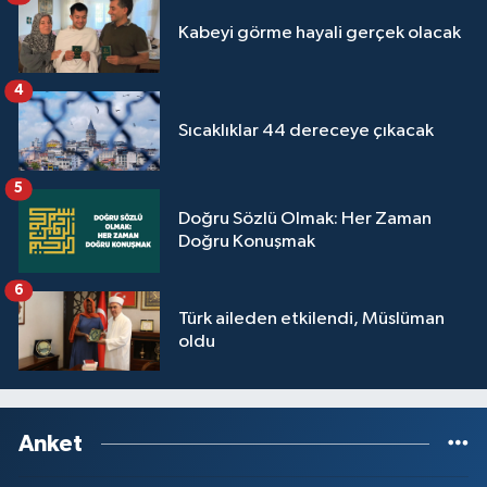
Yalova Müftülüğü
Kabeyi görme hayali gerçek olacak
Yozgat Müftülüğü
4
Sıcaklıklar 44 dereceye çıkacak
Zonguldak Müftülüğü
5
Doğru Sözlü Olmak: Her Zaman
Doğru Konuşmak
6
Türk aileden etkilendi, Müslüman
oldu
Anket