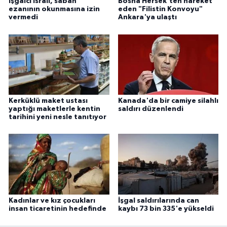
İşgalci İsrail, sabah
Bosna Hersek'ten hareket
ezanının okunmasına izin
eden "Filistin Konvoyu"
Karaman Müftülüğü
vermedi
Ankara'ya ulaştı
Kars Müftülüğü
Kastamonu Müftülüğü
Kayseri Müftülüğü
Kerküklü maket ustası
Kanada'da bir camiye silahlı
yaptığı maketlerle kentin
saldırı düzenlendi
tarihini yeni nesle tanıtıyor
Kilis Müftülüğü
Kırıkkale Müftülüğü
Kırklareli Müftülüğü
Kırşehir Müftülüğü
Kadınlar ve kız çocukları
İşgal saldırılarında can
insan ticaretinin hedefinde
kaybı 73 bin 335'e yükseldi
Kocaeli Müftülüğü