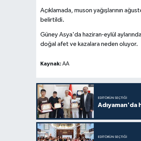
Diyarbakır Müftülüğü
İhtida Haberleri
Açıklamada, muson yağışlarının ağust
Düzce Müftülüğü
YAŞAM
belirtildi.
Güney Asya'da haziran-eylül aylarında e
Edirne Müftülüğü
doğal afet ve kazalara neden oluyor.
Elazığ Müftülüğü
Kaynak:
AA
Erzincan Müftülüğü
Erzurum Müftülüğü
Eskişehir Müftülüğü
EDITÖRÜN SEÇTIĞI
Adıyaman'da ha
Gaziantep Müftülüğü
Giresun Müftülüğü
EDITÖRÜN SEÇTIĞI