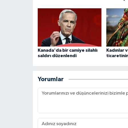
Karaman Müftülüğü
Kars Müftülüğü
Kastamonu Müftülüğü
Kanada'da bir camiye silahlı
Kadınlar v
Kayseri Müftülüğü
saldırı düzenlendi
ticaretin
Kilis Müftülüğü
Yorumlar
Kırıkkale Müftülüğü
Kırklareli Müftülüğü
Kırşehir Müftülüğü
Kocaeli Müftülüğü