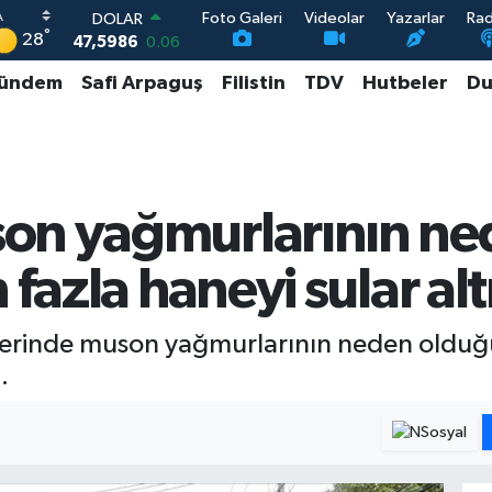
Foto Galeri
Videolar
Yazarlar
Ra
DOLAR
°
28
47,5986
0.06
EURO
ündem
Safi Arpaguş
Filistin
TDV
Hutbeler
Du
55,0700
0.1
STERLİN
64,2438
0.21
GRAM ALTIN
6518.23
0.39
BİST100
on yağmurlarının ne
13.703
0
 fazla haneyi sular alt
lerinde muson yağmurlarının neden olduğu 
.