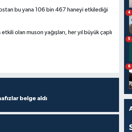
ostan bu yana 106 bin 467 haneyi etkilediği
4
tkili olan muson yağışları, her yıl büyük çaplı
5
6
fızlar belge aldı