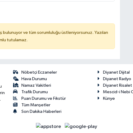
ş bulunuyor ve tüm sorumluluğu üstleniyorsunuz. Yazılan
mlu tutulamaz.
Nöbetçi Eczaneler
Diyanet Dijital
Hava Durumu
Diyanet Radyo
Namaz Vakitleri
Diyanet Risale
u
Trafik Durumu
Mescid-i Nebi C
rin
Puan Durumu ve Fikstür
Künye
.
Tüm Manşetler
Son Dakika Haberleri