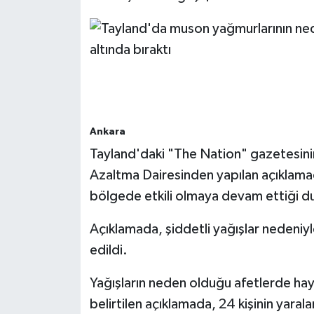
Bitlis Müftülüğü
Sağlık
Bolu Müftülüğü
Makaleler
Burdur Müftülüğü
Ekonomi
Ankara
Bursa Müftülüğü
Duyurular
Tayland'daki "The Nation" gazetesini
Azaltma Dairesinden yapılan açıklamada
Çanakkale Müftülüğü
Podcast
bölgede etkili olmaya devam ettiği d
Çankırı Müftülüğü
Bilim, Teknoloji
Açıklamada, şiddetli yağışlar nedeniyle
Çorum Müftülüğü
Biyografiler
edildi.
Yağışların neden olduğu afetlerde haya
Denizli Müftülüğü
Diyanet TV
belirtilen açıklamada, 24 kişinin yaral