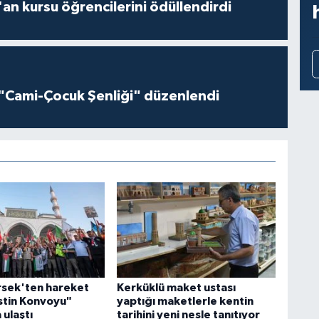
'an kursu öğrencilerini ödüllendirdi
"Cami-Çocuk Şenliği" düzenlendi
sek'ten hareket
Kerküklü maket ustası
istin Konvoyu"
yaptığı maketlerle kentin
 ulaştı
tarihini yeni nesle tanıtıyor