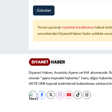
Konya Müftülüğü
Gönder
Kütahya Müftülüğü
Yorum yazarak
topluluk kurallarımızı
kabul etmi
yorumlardan DiyanetHaber hiçbir şekilde soru
Malatya Müftülüğü
Manisa Müftülüğü
Mardin Müftülüğü
Diyanet Haber, Anadolu Ajansı ve İHA abonesidir. B
Mersin Müftülüğü
sitede "ajans kaynaklı haberler" hariç diğer haberle
AKTİF LİNK kaynak belirtilerek kullanılması serbesttir
Muğla Müftülüğü
Muş Müftülüğü
Nevşehir Müftülüğü