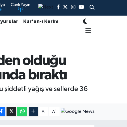
dyo
Canlı Yayın
yurular
Kur'an-ı Kerim
den olduğu
ında bıraktı
şiddetli yağış ve sellerde 36
-
+
A
A