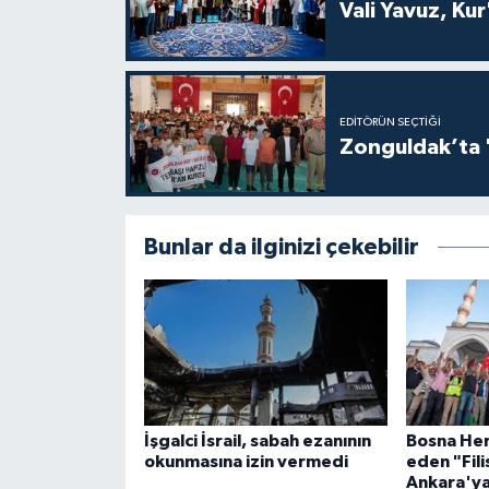
Vali Yavuz, Kur
Gümüşhane Müftülüğü
Hakkari Müftülüğü
EDITÖRÜN SEÇTIĞI
Hatay Müftülüğü
Zonguldak’ta 
Iğdır Müftülüğü
Isparta Müftülüğü
Bunlar da ilginizi çekebilir
İstanbul Müftülüğü
İzmir Müftülüğü
Kahramanmaraş Müftülüğü
İşgalci İsrail, sabah ezanının
Bosna Her
okunmasına izin vermedi
eden "Fil
Karabük Müftülüğü
Ankara'ya