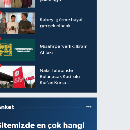
Kabeyi görme hayali
gerçek olacak
Misafirperverlik: İkram
Ahlakı
Nakil Talebinde
Bulunacak Kadrolu
Kur’an Kursu
Öğreticilerinin Başvuru,
Tercih ve Yerleştirme
İşlemleri duyurusu
Anket
Sitemizde en çok hangi