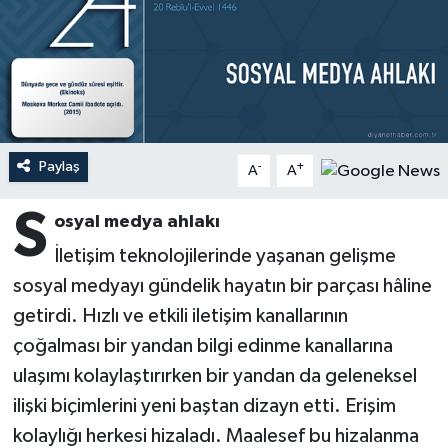
Ardahan Müftülüğü
Kudüs
Hutbeler
Artvin Müftülüğü
Kurban
DİYANET AKADEMİ
Aydın Müftülüğü
Mukabele
DİYANET GENÇLİK
Paylaş
-
+
A
A
Balıkesir Müftülüğü
Peygamberimizin Hayatı
DİYANET RADYO/TV
S
osyal medya ahlakı
Bartın Müftülüğü
Ramazan
DEPREM
İletişim teknolojilerinde yaşanan gelişme
sosyal medyayı gündelik hayatın bir parçası hâline
Batman Müftülüğü
Sahabeler
Dünya
getirdi. Hızlı ve etkili iletişim kanallarının
Bayburt Müftülüğü
Zekat
Eğitim
çoğalması bir yandan bilgi edinme kanallarına
ulaşımı kolaylaştırırken bir yandan da geleneksel
Bilecik Müftülüğü
Kültür-Sanat
ilişki biçimlerini yeni baştan dizayn etti. Erişim
kolaylığı herkesi hizaladı. Maalesef bu hizalanma
Bingöl Müftülüğü
Aile