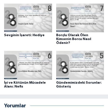
Karaman Müftülüğü
Kars Müftülüğü
Kastamonu Müftülüğü
Sevginin İşareti: Hediye
Borçlu Olarak Ölen
Kimsenin Borcu Nasıl
Ödenir?
Kayseri Müftülüğü
Kilis Müftülüğü
Kırıkkale Müftülüğü
Kırklareli Müftülüğü
İyi ve Kötünün Mücadele
Gündemimizdeki Sorunlar:
Alanı: Nefis
Gösteriş
Kırşehir Müftülüğü
Kocaeli Müftülüğü
Yorumlar