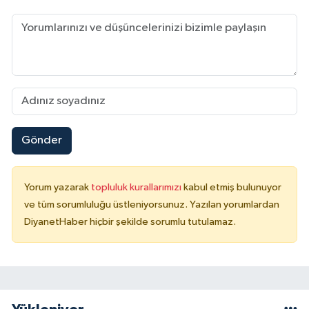
Konya Müftülüğü
Kütahya Müftülüğü
Malatya Müftülüğü
Manisa Müftülüğü
Gönder
Mardin Müftülüğü
Yorum yazarak
topluluk kurallarımızı
kabul etmiş bulunuyor
Mersin Müftülüğü
ve tüm sorumluluğu üstleniyorsunuz. Yazılan yorumlardan
DiyanetHaber hiçbir şekilde sorumlu tutulamaz.
Muğla Müftülüğü
Muş Müftülüğü
Nevşehir Müftülüğü