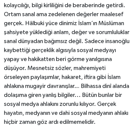
kolaycılığı, bilgi kirliliğini de beraberinde getirdi.
Bitlis Müftülüğü
Sağlık
Ortam sanal ama zedelenen değerler maalesef
gerçek. Hâlbuki yüce dinimiz İslam’ın Müslüman
Bolu Müftülüğü
Makaleler
şahsiyete yüklediği anlam, değer ve sorumluluklar
sanal dünyadan bağımsız değil. Sadece insanoğlu
Burdur Müftülüğü
Ekonomi
kaybettiği gerçeklik algısıyla sosyal medyayı
yapay ve hakikatten beri görme yanılgısına
Bursa Müftülüğü
Duyurular
düşüyor. Mesnetsiz sözler, mahremiyeti
Çanakkale Müftülüğü
Podcast
örseleyen paylaşımlar, hakaret, iftira gibi İslam
ahlakına mugayir davranışlar… Bilhassa dinî alanda
Çankırı Müftülüğü
Bilim, Teknoloji
dolaşıma giren yanlış bilgiler... Bütün bunlar bir
sosyal medya ahlakını zorunlu kılıyor. Gerçek
Çorum Müftülüğü
Biyografiler
hayatın, medyanın ve dahi sosyal medyanın ahlakı
Denizli Müftülüğü
Diyanet TV
hiçbir zaman göz ardı edilmemelidir.