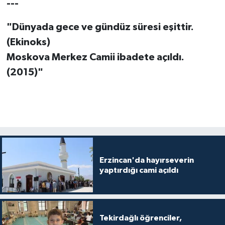
---
Diyarbakır Müftülüğü
İhtida Haberleri
"Dünyada gece ve gündüz süresi eşittir.
Düzce Müftülüğü
YAŞAM
(Ekinoks)
Edirne Müftülüğü
Moskova Merkez Camii ibadete açıldı.
(2015)"
Elazığ Müftülüğü
Erzincan Müftülüğü
Erzurum Müftülüğü
Eskişehir Müftülüğü
Erzincan'da hayırseverin
yaptırdığı cami açıldı
Gaziantep Müftülüğü
Giresun Müftülüğü
Tekirdağlı öğrenciler,