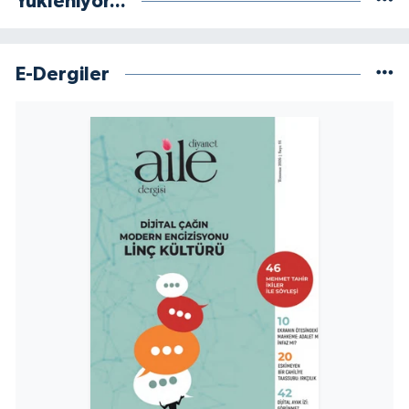
Yükleniyor...
Niğde Müftülüğü
E-Dergiler
Ordu Müftülüğü
Osmaniye Müftülüğü
Rize Müftülüğü
Sakarya Müftülüğü
Samsun Müftülüğü
Siirt Müftülüğü
Sinop Müftülüğü