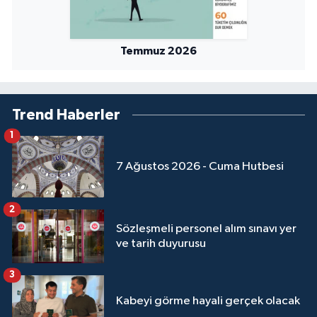
Sivas Müftülüğü
Şanlıurfa Müftülüğü
Temmuz 2026
Şırnak Müftülüğü
Trend Haberler
Tekirdağ Müftülüğü
1
Tokat Müftülüğü
7 Ağustos 2026 - Cuma Hutbesi
Trabzon Müftülüğü
2
Tunceli Müftülüğü
Sözleşmeli personel alım sınavı yer
ve tarih duyurusu
Uşak Müftülüğü
3
Van Müftülüğü
Kabeyi görme hayali gerçek olacak