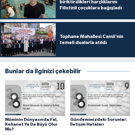
biriktirdikleri harçlıklarını
Gümüşhane Müftülüğü
Filistinli çocuklara bağışladı
Hakkari Müftülüğü
Hatay Müftülüğü
Tophane Mahallesi Camii’nin
temeli dualarla atıldı
Iğdır Müftülüğü
Isparta Müftülüğü
Bunlar da ilginizi çekebilir
İstanbul Müftülüğü
İzmir Müftülüğü
Kahramanmaraş Müftülüğü
Müminin Dünyasında Fal,
Gündemimizdeki Sorunlar:
Kehanet Ya Da Büyü Olur
İletişim Hataları
Karabük Müftülüğü
Mu?