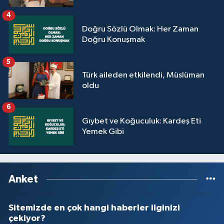
Yalova Müftülüğü
4
Doğru Sözlü Olmak: Her Zaman
Yozgat Müftülüğü
Doğru Konuşmak
Zonguldak Müftülüğü
5
Türk aileden etkilendi, Müslüman
oldu
6
Gıybet ve Koğuculuk: Kardeş Eti
Yemek Gibi
Anket
Sitemizde en çok hangi haberler ilginizi
çekiyor?