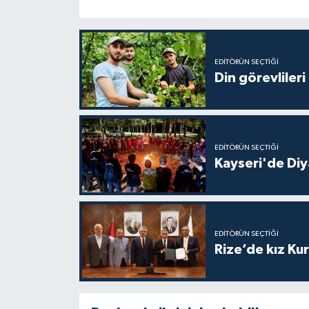
Niğde Müftülüğü
EDITÖRÜN SEÇTIĞI
Ordu Müftülüğü
Din görevlileri
Osmaniye Müftülüğü
Rize Müftülüğü
EDITÖRÜN SEÇTIĞI
Kayseri'de Diy
Sakarya Müftülüğü
Samsun Müftülüğü
EDITÖRÜN SEÇTIĞI
Siirt Müftülüğü
Rize’de kız Ku
Sinop Müftülüğü