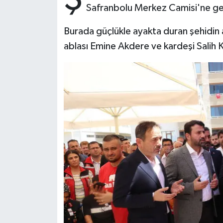
Safranbolu Merkez Camisi'ne geti
Bitlis Müftülüğü
Sağlık
Burada güçlükle ayakta duran şehidin 
ablası Emine Akdere ve kardeşi Salih Ka
Bolu Müftülüğü
Makaleler
Burdur Müftülüğü
Ekonomi
Bursa Müftülüğü
Duyurular
Çanakkale Müftülüğü
Podcast
Çankırı Müftülüğü
Bilim, Teknoloji
Çorum Müftülüğü
Biyografiler
Denizli Müftülüğü
Diyanet TV