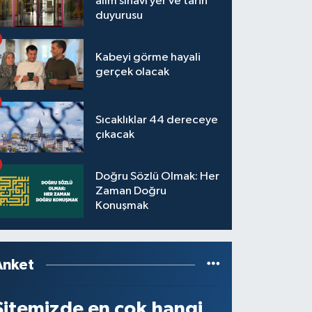
alım sınavı yer ve tarih
duyurusu
Kabeyi görme hayali
gerçek olacak
Sıcaklıklar 44 dereceye
çıkacak
Doğru Sözlü Olmak: Her
Zaman Doğru
Konuşmak
Anket
Sitemizde en çok hangi