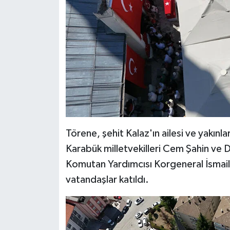
Gümüşhane Müftülüğü
Hakkari Müftülüğü
Hatay Müftülüğü
Iğdır Müftülüğü
Isparta Müftülüğü
Törene, şehit Kalaz'ın ailesi ve yakınla
İstanbul Müftülüğü
Karabük milletvekilleri Cem Şahin ve 
Komutan Yardımcısı Korgeneral İsmail 
İzmir Müftülüğü
vatandaşlar katıldı.
Kahramanmaraş Müftülüğü
Karabük Müftülüğü