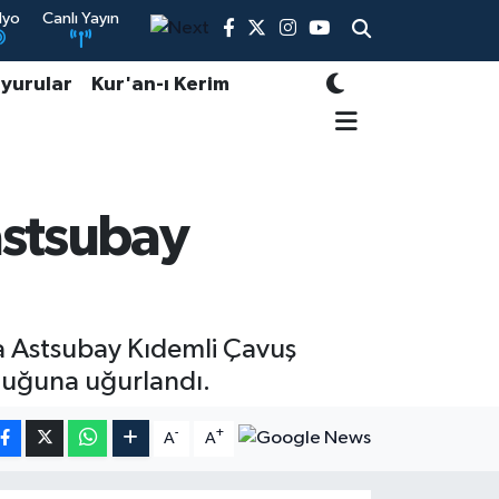
dyo
Canlı Yayın
yurular
Kur'an-ı Kerim
astsubay
ma Astsubay Kıdemli Çavuş
luğuna uğurlandı.
-
+
A
A