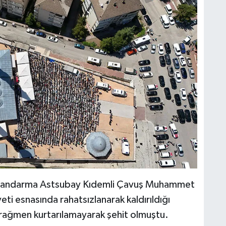
n Jandarma Astsubay Kıdemli Çavuş Muhammet
ti esnasında rahatsızlanarak kaldırıldığı
rağmen kurtarılamayarak şehit olmuştu.