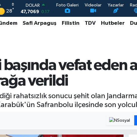
Foto Galeri
Videolar
Yazarlar
Ra
DOLAR
°
28
47,7069
0.17
EURO
ündem
Safi Arpaguş
Filistin
TDV
Hutbeler
Du
55,0265
0.01
STERLİN
64,1897
0.02
GRAM ALTIN
6574.81
1.44
BİST100
i başında vefat eden 
13.887
64
ağa verildi
rdiği rahatsızlık sonucu şehit olan Jandar
rabük'ün Safranbolu ilçesinde son yolcu