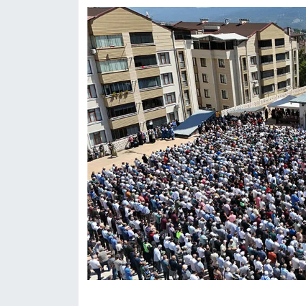
Konya Müftülüğü
Kütahya Müftülüğü
Malatya Müftülüğü
Manisa Müftülüğü
Mardin Müftülüğü
Mersin Müftülüğü
Muğla Müftülüğü
Muş Müftülüğü
Nevşehir Müftülüğü