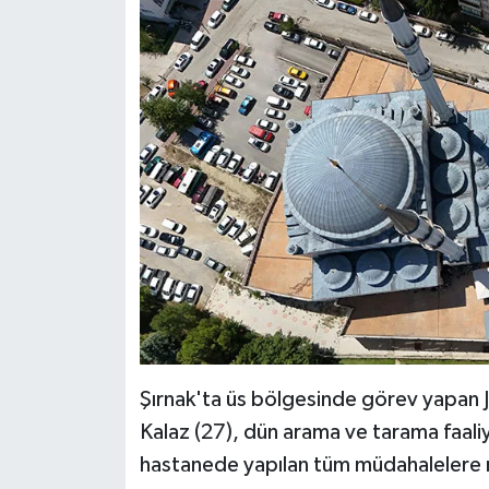
Karaman Müftülüğü
Kars Müftülüğü
Kastamonu Müftülüğü
Kayseri Müftülüğü
Kilis Müftülüğü
Kırıkkale Müftülüğü
Kırklareli Müftülüğü
Şırnak'ta üs bölgesinde görev yapa
Kırşehir Müftülüğü
Kalaz (27), dün arama ve tarama faaliye
hastanede yapılan tüm müdahalelere 
Kocaeli Müftülüğü