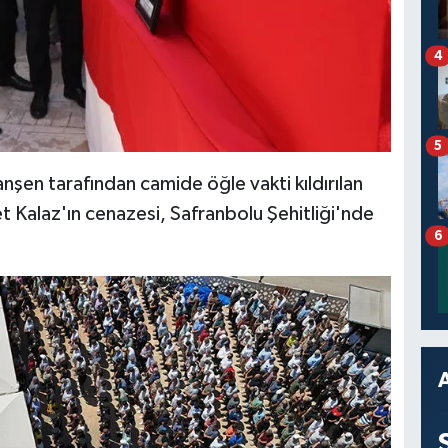
4
5
en tarafından camide öğle vakti kıldırılan
alaz'ın cenazesi, Safranbolu Şehitliği'nde
6