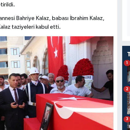
rildi.
annesi Bahriye Kalaz, babası İbrahim Kalaz,
laz taziyeleri kabul etti.
1
2
3