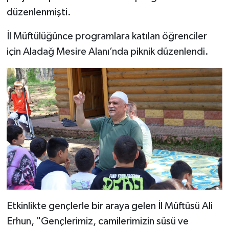
düzenlenmişti.
Bitlis Müftülüğü
Sağlık
İl Müftülüğünce programlara katılan öğrenciler
Bolu Müftülüğü
Makaleler
için Aladağ Mesire Alanı’nda piknik düzenlendi.
Burdur Müftülüğü
Ekonomi
Bursa Müftülüğü
Duyurular
Çanakkale Müftülüğü
Podcast
Çankırı Müftülüğü
Bilim, Teknoloji
Çorum Müftülüğü
Biyografiler
Etkinlikte gençlerle bir araya gelen İl Müftüsü Ali
Denizli Müftülüğü
Diyanet TV
Erhun, "G​ençlerimiz, camilerimizin süsü ve