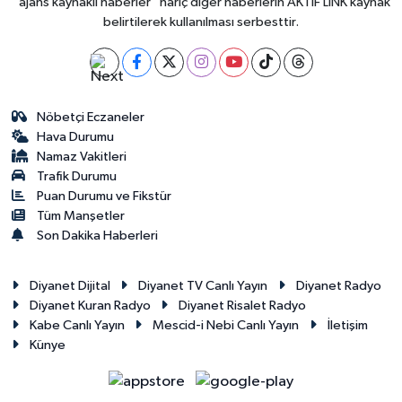
"ajans kaynaklı haberler" hariç diğer haberlerin AKTİF LİNK kaynak
belirtilerek kullanılması serbesttir.
Nöbetçi Eczaneler
Hava Durumu
Namaz Vakitleri
Trafik Durumu
Puan Durumu ve Fikstür
Tüm Manşetler
Son Dakika Haberleri
Diyanet Dijital
Diyanet TV Canlı Yayın
Diyanet Radyo
Diyanet Kuran Radyo
Diyanet Risalet Radyo
Kabe Canlı Yayın
Mescid-i Nebi Canlı Yayın
İletişim
Künye