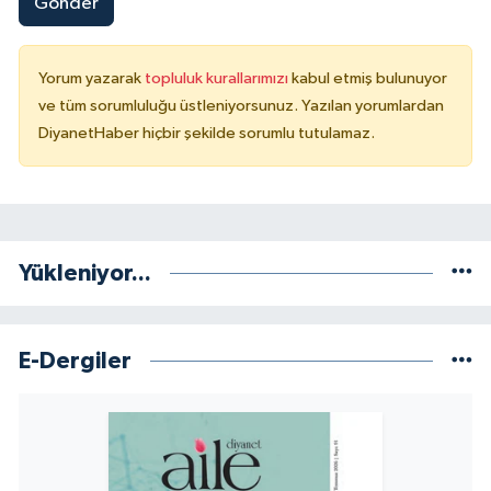
Gönder
Niğde Müftülüğü
Yorum yazarak
topluluk kurallarımızı
kabul etmiş bulunuyor
ve tüm sorumluluğu üstleniyorsunuz. Yazılan yorumlardan
Ordu Müftülüğü
DiyanetHaber hiçbir şekilde sorumlu tutulamaz.
Osmaniye Müftülüğü
Rize Müftülüğü
Yükleniyor...
Sakarya Müftülüğü
Samsun Müftülüğü
E-Dergiler
Siirt Müftülüğü
Sinop Müftülüğü