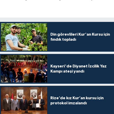
Gümüşhane Müftülüğü
Hakkari Müftülüğü
Hatay Müftülüğü
Din görevlileri Kur'an Kursu için
fındık topladı
Iğdır Müftülüğü
Isparta Müftülüğü
Kayseri'de Diyanet İzcilik Yaz
İstanbul Müftülüğü
Kampı ateşi yandı
İzmir Müftülüğü
Kahramanmaraş Müftülüğü
Rize’de kız Kur’an kursu için
protokol imzalandı
Karabük Müftülüğü