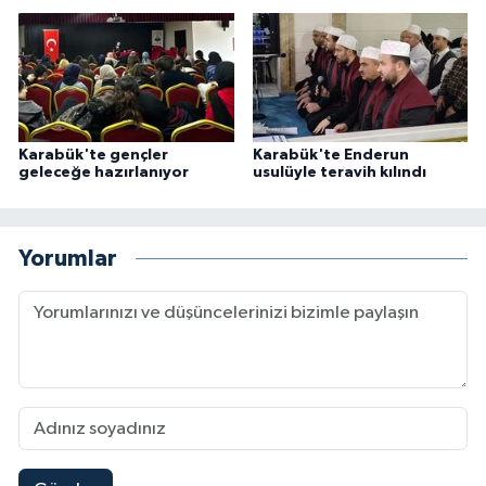
Konya Müftülüğü
Kütahya Müftülüğü
Malatya Müftülüğü
Karabük'te gençler
Karabük'te Enderun
geleceğe hazırlanıyor
usulüyle teravih kılındı
Manisa Müftülüğü
Yorumlar
Mardin Müftülüğü
Mersin Müftülüğü
Muğla Müftülüğü
Muş Müftülüğü
Nevşehir Müftülüğü