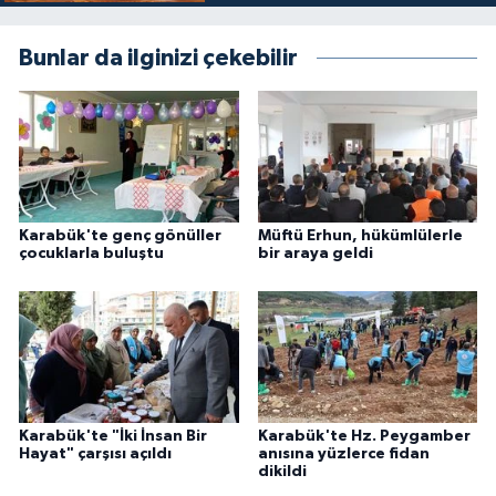
Karaman Müftülüğü
Bunlar da ilginizi çekebilir
Kars Müftülüğü
Kastamonu Müftülüğü
Kayseri Müftülüğü
Karabük'te genç gönüller
Müftü Erhun, hükümlülerle
çocuklarla buluştu
bir araya geldi
Kilis Müftülüğü
Kırıkkale Müftülüğü
Kırklareli Müftülüğü
Kırşehir Müftülüğü
Karabük'te "İki İnsan Bir
Karabük'te Hz. Peygamber
Hayat" çarşısı açıldı
anısına yüzlerce fidan
dikildi
Kocaeli Müftülüğü