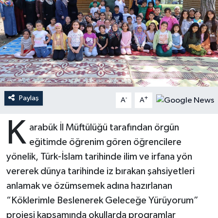
Ardahan Müftülüğü
Kudüs
Hutbeler
Artvin Müftülüğü
Kurban
DİYANET AKADEMİ
Aydın Müftülüğü
Mukabele
DİYANET GENÇLİK
Balıkesir Müftülüğü
Peygamberimizin Hayatı
DİYANET RADYO/TV
Paylaş
-
+
A
A
Bartın Müftülüğü
Ramazan
DEPREM
K
arabük İl Müftülüğü tarafından örgün
eğitimde öğrenim gören öğrencilere
Batman Müftülüğü
Sahabeler
Dünya
yönelik, Türk-İslam tarihinde ilim ve irfana yön
Bayburt Müftülüğü
Zekat
Eğitim
vererek dünya tarihinde iz bırakan şahsiyetleri
anlamak ve özümsemek adına hazırlanan
Bilecik Müftülüğü
Kültür-Sanat
“Köklerimle Beslenerek Geleceğe Yürüyorum”
projesi kapsamında okullarda programlar
Bingöl Müftülüğü
Aile