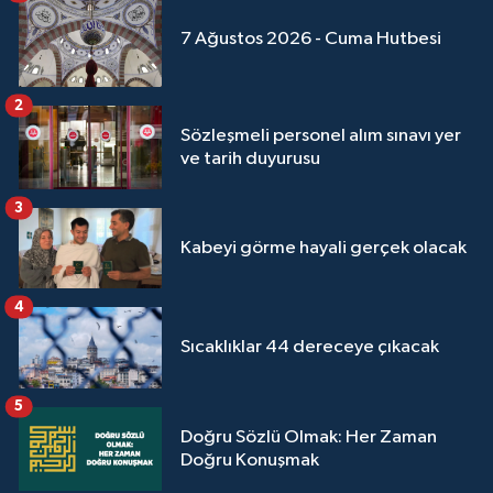
Yalova Müftülüğü
7 Ağustos 2026 - Cuma Hutbesi
Yozgat Müftülüğü
2
Zonguldak Müftülüğü
Sözleşmeli personel alım sınavı yer
ve tarih duyurusu
3
Kabeyi görme hayali gerçek olacak
4
Sıcaklıklar 44 dereceye çıkacak
5
Doğru Sözlü Olmak: Her Zaman
Doğru Konuşmak