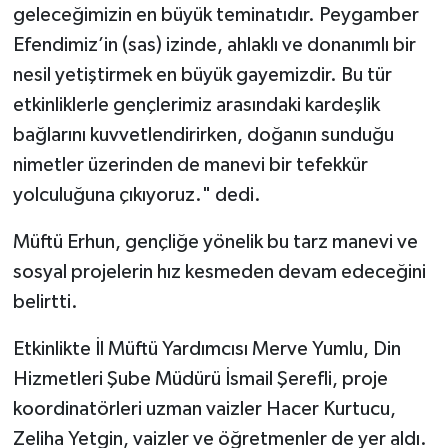
Diyarbakır Müftülüğü
İhtida Haberleri
geleceğimizin en büyük teminatıdır. Peygamber
Efendimiz’in (sas) izinde, ahlaklı ve donanımlı bir
Düzce Müftülüğü
YAŞAM
nesil yetiştirmek en büyük gayemizdir. Bu tür
etkinliklerle gençlerimiz arasındaki kardeşlik
Edirne Müftülüğü
bağlarını kuvvetlendirirken, doğanın sunduğu
Elazığ Müftülüğü
nimetler üzerinden de manevi bir tefekkür
yolculuğuna çıkıyoruz." dedi.
Erzincan Müftülüğü
Müftü Erhun, gençliğe yönelik bu tarz manevi ve
Erzurum Müftülüğü
sosyal projelerin hız kesmeden devam edeceğini
belirtti.
Eskişehir Müftülüğü
Etkinlikte İl Müftü Yardımcısı Merve Yumlu, Din
Gaziantep Müftülüğü
Hizmetleri Şube Müdürü İsmail Şerefli, proje
koordinatörleri uzman vaizler Hacer Kurtucu,
Giresun Müftülüğü
Zeliha Yetgin, vaizler ve öğretmenler de yer aldı.