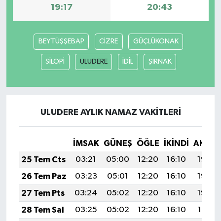
19:17
20:43
Bitlis Müftülüğü
Sağlık
BEYTÜŞŞEBAP
CİZRE
GÜÇLÜKONAK
Bolu Müftülüğü
Makaleler
SİLOPİ
ULUDERE
İDİL
ŞIRNAK
Burdur Müftülüğü
Ekonomi
Bursa Müftülüğü
Duyurular
ULUDERE AYLIK NAMAZ VAKITLERI
Çanakkale Müftülüğü
Podcast
İMSAK
GÜNEŞ
ÖĞLE
İKINDI
AKŞA
Çankırı Müftülüğü
Bilim, Teknoloji
25 Tem Cts
03:21
05:00
12:20
16:10
19:30
Çorum Müftülüğü
Biyografiler
26 Tem Paz
03:23
05:01
12:20
16:10
19:30
27 Tem Pts
03:24
05:02
12:20
16:10
19:29
Denizli Müftülüğü
Diyanet TV
28 Tem Sal
03:25
05:02
12:20
16:10
19:28