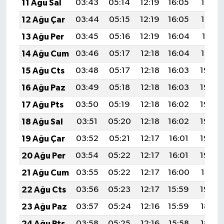
11 Ağu Sal
03:43
05:14
12:19
16:05
19:14
Gümüşhane Müftülüğü
12 Ağu Çar
03:44
05:15
12:19
16:05
19:13
Hakkari Müftülüğü
13 Ağu Per
03:45
05:16
12:19
16:04
19:11
14 Ağu Cum
03:46
05:17
12:18
16:04
19:10
Hatay Müftülüğü
15 Ağu Cts
03:48
05:17
12:18
16:03
19:09
Iğdır Müftülüğü
16 Ağu Paz
03:49
05:18
12:18
16:03
19:08
17 Ağu Pts
03:50
05:19
12:18
16:02
19:06
Isparta Müftülüğü
18 Ağu Sal
03:51
05:20
12:18
16:02
19:05
İstanbul Müftülüğü
19 Ağu Çar
03:52
05:21
12:17
16:01
19:04
20 Ağu Per
03:54
05:22
12:17
16:01
19:03
İzmir Müftülüğü
21 Ağu Cum
03:55
05:22
12:17
16:00
19:01
Kahramanmaraş Müftülüğü
22 Ağu Cts
03:56
05:23
12:17
15:59
19:00
23 Ağu Paz
03:57
05:24
12:16
15:59
18:59
Karabük Müftülüğü
24 Ağu Pts
03:58
05:25
12:16
15:58
18:57