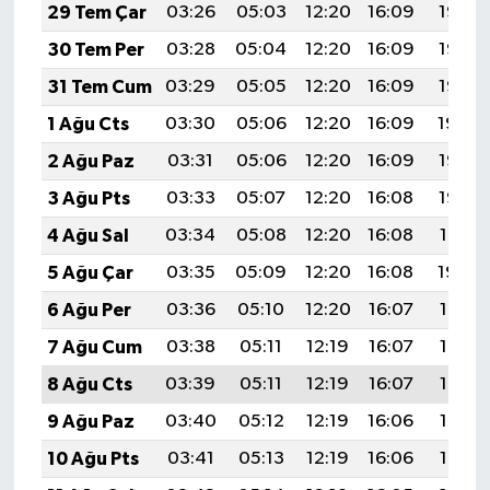
Diyarbakır Müftülüğü
İhtida Haberleri
29 Tem Çar
03:26
05:03
12:20
16:09
19:27
30 Tem Per
03:28
05:04
12:20
16:09
19:26
Düzce Müftülüğü
YAŞAM
31 Tem Cum
03:29
05:05
12:20
16:09
19:25
Edirne Müftülüğü
1 Ağu Cts
03:30
05:06
12:20
16:09
19:24
2 Ağu Paz
03:31
05:06
12:20
16:09
19:23
Elazığ Müftülüğü
3 Ağu Pts
03:33
05:07
12:20
16:08
19:22
Erzincan Müftülüğü
4 Ağu Sal
03:34
05:08
12:20
16:08
19:21
5 Ağu Çar
03:35
05:09
12:20
16:08
19:20
Erzurum Müftülüğü
6 Ağu Per
03:36
05:10
12:20
16:07
19:19
Eskişehir Müftülüğü
7 Ağu Cum
03:38
05:11
12:19
16:07
19:18
8 Ağu Cts
03:39
05:11
12:19
16:07
19:17
Gaziantep Müftülüğü
9 Ağu Paz
03:40
05:12
12:19
16:06
19:16
Giresun Müftülüğü
10 Ağu Pts
03:41
05:13
12:19
16:06
19:15