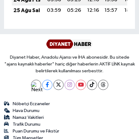
Karaman Müftülüğü
25 Ağu Sal
03:59
05:26
12:16
15:57
18:56
Kars Müftülüğü
Kastamonu Müftülüğü
Kayseri Müftülüğü
Diyanet Haber, Anadolu Ajansı ve İHA abonesidir. Bu sitede
"ajans kaynaklı haberler" hariç diğer haberlerin AKTİF LİNK kaynak
belirtilerek kullanılması serbesttir.
Kilis Müftülüğü
Kırıkkale Müftülüğü
Kırklareli Müftülüğü
Nöbetçi Eczaneler
Hava Durumu
Namaz Vakitleri
Kırşehir Müftülüğü
Trafik Durumu
Puan Durumu ve Fikstür
Kocaeli Müftülüğü
Tüm Manşetler