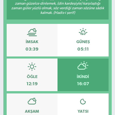
zaman güzelce dinlemek, (din kardeşiyle) karşılaştığı
zaman güler yüzlü olmak, söz verdiği zaman sözüne sâdık
Ardahan Müftülüğü
Kudüs
Hutbeler
kalmak. (Hadis-i şerif)
Artvin Müftülüğü
Kurban
DİYANET AKADEMİ
Aydın Müftülüğü
Mukabele
DİYANET GENÇLİK
İMSAK
GÜNEŞ
Balıkesir Müftülüğü
Peygamberimizin Hayatı
DİYANET RADYO/TV
03:39
05:11
Bartın Müftülüğü
Ramazan
DEPREM
Batman Müftülüğü
Sahabeler
Dünya
ÖĞLE
İKINDI
12:19
16:07
Bayburt Müftülüğü
Zekat
Eğitim
Bilecik Müftülüğü
Kültür-Sanat
AKŞAM
YATSI
Bingöl Müftülüğü
Aile