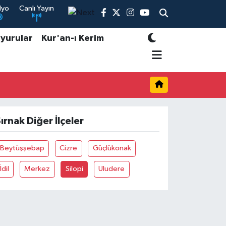
dyo
Canlı Yayın
yurular
Kur'an-ı Kerim
ırnak Diğer İlçeler
Beytüşşebap
Cizre
Güçlükonak
İdil
Merkez
Silopi
Uludere