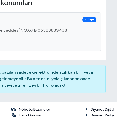
 konumları
Silopi
ne caddesi)NO:67 B 05383839438
bazıları sadece gerektiğinde açık kalabilir veya
elemeyebilir. Bu nedenle, yola çıkmadan önce
teyit etmeniz iyi bir fikir olacaktır.
Nöbetçi Eczaneler
Diyanet Dijital
Hava Durumu
Diyanet Radyo