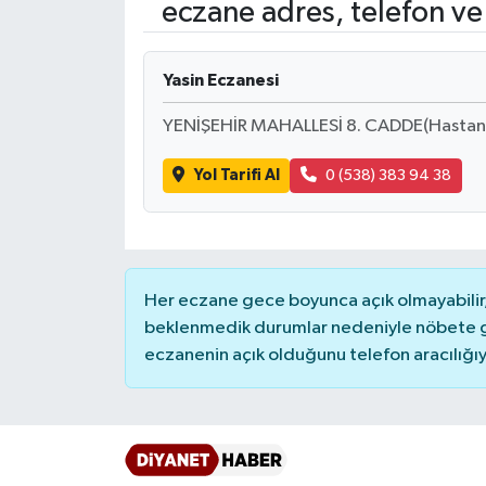
eczane adres, telefon ve
Ardahan Müftülüğü
Kudüs
Hutbeler
Yasin Eczanesi
Artvin Müftülüğü
Kurban
DİYANET AKADEMİ
YENİŞEHİR MAHALLESİ 8. CADDE(Hasta
Aydın Müftülüğü
Mukabele
DİYANET GENÇLİK
Yol Tarifi Al
0 (538) 383 94 38
Balıkesir Müftülüğü
Peygamberimizin Hayatı
DİYANET RADYO/TV
Bartın Müftülüğü
Ramazan
DEPREM
Her eczane gece boyunca açık olmayabilir, 
Batman Müftülüğü
Sahabeler
Dünya
beklenmedik durumlar nedeniyle nöbete g
eczanenin açık olduğunu telefon aracılığıyla 
Bayburt Müftülüğü
Zekat
Eğitim
Bilecik Müftülüğü
Kültür-Sanat
Bingöl Müftülüğü
Aile