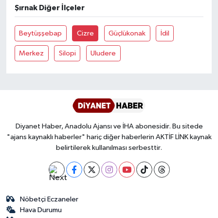
Şırnak Diğer İlçeler
Bitlis Müftülüğü
Sağlık
Beytüşşebap
Cizre
Güçlükonak
İdil
Bolu Müftülüğü
Makaleler
Merkez
Silopi
Uludere
Burdur Müftülüğü
Ekonomi
Bursa Müftülüğü
Duyurular
Çanakkale Müftülüğü
Podcast
Diyanet Haber, Anadolu Ajansı ve İHA abonesidir. Bu sitede
"ajans kaynaklı haberler" hariç diğer haberlerin AKTİF LİNK kaynak
Çankırı Müftülüğü
Bilim, Teknoloji
belirtilerek kullanılması serbesttir.
Çorum Müftülüğü
Biyografiler
Denizli Müftülüğü
Diyanet TV
Nöbetçi Eczaneler
Hava Durumu