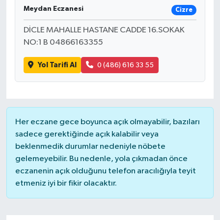
Meydan Eczanesi
Cizre
Ardahan Müftülüğü
Kudüs
Hutbeler
DİCLE MAHALLE HASTANE CADDE 16.SOKAK
Artvin Müftülüğü
Kurban
DİYANET AKADEMİ
NO:1 B 04866163355
Yol Tarifi Al
0 (486) 616 33 55
Aydın Müftülüğü
Mukabele
DİYANET GENÇLİK
Balıkesir Müftülüğü
Peygamberimizin Hayatı
DİYANET RADYO/TV
Bartın Müftülüğü
Ramazan
DEPREM
Her eczane gece boyunca açık olmayabilir, bazıları
sadece gerektiğinde açık kalabilir veya
Batman Müftülüğü
Sahabeler
Dünya
beklenmedik durumlar nedeniyle nöbete
gelemeyebilir. Bu nedenle, yola çıkmadan önce
Bayburt Müftülüğü
Zekat
Eğitim
eczanenin açık olduğunu telefon aracılığıyla teyit
etmeniz iyi bir fikir olacaktır.
Bilecik Müftülüğü
Kültür-Sanat
Bingöl Müftülüğü
Aile