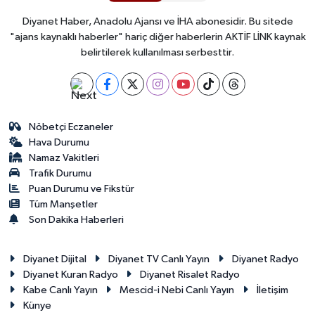
Yalova Müftülüğü
Diyanet Haber, Anadolu Ajansı ve İHA abonesidir. Bu sitede
"ajans kaynaklı haberler" hariç diğer haberlerin AKTİF LİNK kaynak
Yozgat Müftülüğü
belirtilerek kullanılması serbesttir.
Zonguldak Müftülüğü
Nöbetçi Eczaneler
Hava Durumu
Namaz Vakitleri
Trafik Durumu
Puan Durumu ve Fikstür
Tüm Manşetler
Son Dakika Haberleri
Diyanet Dijital
Diyanet TV Canlı Yayın
Diyanet Radyo
Diyanet Kuran Radyo
Diyanet Risalet Radyo
Kabe Canlı Yayın
Mescid-i Nebi Canlı Yayın
İletişim
Künye