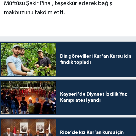
Müftüsü Şakir Pinal, teşekkür ederek bağış
makbuzunu takdim etti.
Bitlis Müftülüğü
Sağlık
Bolu Müftülüğü
Makaleler
Burdur Müftülüğü
Ekonomi
Din görevlileri Kur'an Kursu için
Bursa Müftülüğü
Duyurular
fındık topladı
Çanakkale Müftülüğü
Podcast
Çankırı Müftülüğü
Bilim, Teknoloji
Kayseri'de Diyanet İzcilik Yaz
Kampı ateşi yandı
Çorum Müftülüğü
Biyografiler
Denizli Müftülüğü
Diyanet TV
Rize’de kız Kur’an kursu için