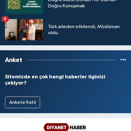
Sivas Müftülüğü
Doğru Konuşmak
Şanlıurfa Müftülüğü
6
Türk aileden etkilendi, Müslüman
oldu
Şırnak Müftülüğü
Tekirdağ Müftülüğü
Anket
Tokat Müftülüğü
Sitemizde en çok hangi haberler ilginizi
Trabzon Müftülüğü
çekiyor?
Tunceli Müftülüğü
Ankete Katıl
Uşak Müftülüğü
Van Müftülüğü