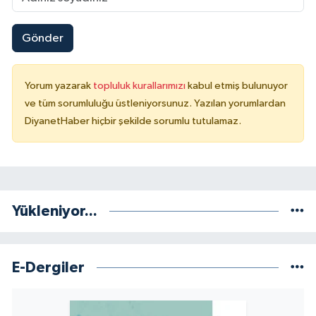
Karaman Müftülüğü
Gönder
Kars Müftülüğü
Yorum yazarak
topluluk kurallarımızı
kabul etmiş bulunuyor
Kastamonu Müftülüğü
ve tüm sorumluluğu üstleniyorsunuz. Yazılan yorumlardan
DiyanetHaber hiçbir şekilde sorumlu tutulamaz.
Kayseri Müftülüğü
Kilis Müftülüğü
Kırıkkale Müftülüğü
Yükleniyor...
Kırklareli Müftülüğü
E-Dergiler
Kırşehir Müftülüğü
Kocaeli Müftülüğü