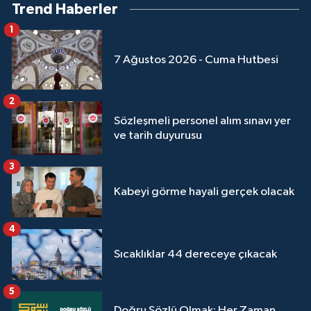
Trend Haberler
1
Niğde Müftülüğü
7 Ağustos 2026 - Cuma Hutbesi
Ordu Müftülüğü
2
Osmaniye Müftülüğü
Sözleşmeli personel alım sınavı yer
ve tarih duyurusu
Rize Müftülüğü
3
Sakarya Müftülüğü
Kabeyi görme hayali gerçek olacak
Samsun Müftülüğü
4
Siirt Müftülüğü
Sıcaklıklar 44 dereceye çıkacak
Sinop Müftülüğü
5
Doğru Sözlü Olmak: Her Zaman