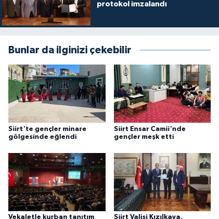
Diyarbakır Müftülüğü
İhtida Haberleri
protokol imzalandı
Düzce Müftülüğü
YAŞAM
Bunlar da ilginizi çekebilir
Edirne Müftülüğü
Elazığ Müftülüğü
Erzincan Müftülüğü
Erzurum Müftülüğü
Siirt'te gençler minare
Siirt Ensar Camii'nde
gölgesinde eğlendi
gençler meşk etti
Eskişehir Müftülüğü
Gaziantep Müftülüğü
Giresun Müftülüğü
Vekaletle kurban tanıtım
Siirt Valisi Kızılkaya,