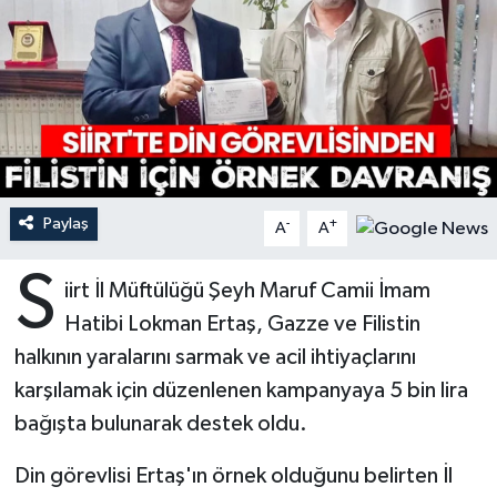
Ardahan Müftülüğü
Kudüs
Hutbeler
Artvin Müftülüğü
Kurban
DİYANET AKADEMİ
Aydın Müftülüğü
Mukabele
DİYANET GENÇLİK
Balıkesir Müftülüğü
Peygamberimizin Hayatı
DİYANET RADYO/TV
Paylaş
-
+
A
A
Bartın Müftülüğü
Ramazan
DEPREM
S
iirt İl Müftülüğü Şeyh Maruf Camii İmam
Hatibi Lokman Ertaş, Gazze ve Filistin
Batman Müftülüğü
Sahabeler
Dünya
halkının yaralarını sarmak ve acil ihtiyaçlarını
Bayburt Müftülüğü
Zekat
Eğitim
karşılamak için düzenlenen kampanyaya 5 bin lira
bağışta bulunarak destek oldu.
Bilecik Müftülüğü
Kültür-Sanat
Din görevlisi Ertaş'ın örnek olduğunu belirten İl
Bingöl Müftülüğü
Aile