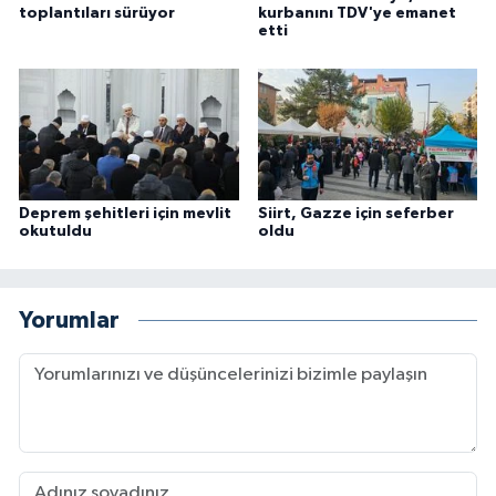
toplantıları sürüyor
kurbanını TDV'ye emanet
Gümüşhane Müftülüğü
etti
Hakkari Müftülüğü
Hatay Müftülüğü
Iğdır Müftülüğü
Deprem şehitleri için mevlit
Siirt, Gazze için seferber
okutuldu
oldu
Isparta Müftülüğü
İstanbul Müftülüğü
Yorumlar
İzmir Müftülüğü
Kahramanmaraş Müftülüğü
Karabük Müftülüğü