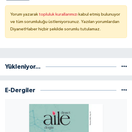
Konya Müftülüğü
Yorum yazarak
topluluk kurallarımızı
kabul etmiş bulunuyor
ve tüm sorumluluğu üstleniyorsunuz. Yazılan yorumlardan
Kütahya Müftülüğü
DiyanetHaber hiçbir şekilde sorumlu tutulamaz.
Malatya Müftülüğü
Manisa Müftülüğü
Yükleniyor...
Mardin Müftülüğü
Mersin Müftülüğü
E-Dergiler
Muğla Müftülüğü
Muş Müftülüğü
Nevşehir Müftülüğü