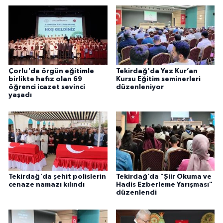
Gümüşhane Müftülüğü
Hakkari Müftülüğü
Hatay Müftülüğü
Çorlu'da örgün eğitimle
Tekirdağ'da Yaz Kur’an
birlikte hafız olan 69
Kursu Eğitim seminerleri
Iğdır Müftülüğü
öğrenci icazet sevinci
düzenleniyor
yaşadı
Isparta Müftülüğü
İstanbul Müftülüğü
İzmir Müftülüğü
Tekirdağ'da şehit polislerin
Tekirdağ’da "Şiir Okuma ve
cenaze namazı kılındı
Hadis Ezberleme Yarışması"
Kahramanmaraş Müftülüğü
düzenlendi
Karabük Müftülüğü