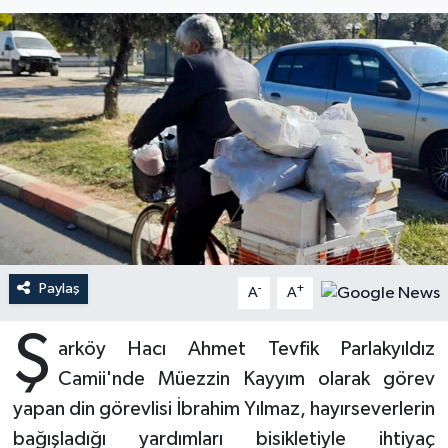
Ardahan Müftülüğü
Kudüs
Hutbeler
Artvin Müftülüğü
Kurban
DİYANET AKADEMİ
Aydın Müftülüğü
Mukabele
DİYANET GENÇLİK
Balıkesir Müftülüğü
Peygamberimizin Hayatı
DİYANET RADYO/TV
Bartın Müftülüğü
Ramazan
DEPREM
Paylaş
Batman Müftülüğü
Sahabeler
Dünya
-
+
A
A
Ş
Bayburt Müftülüğü
Zekat
Eğitim
arköy Hacı Ahmet Tevfik Parlakyıldız
Camii'nde Müezzin Kayyım olarak görev
Bilecik Müftülüğü
Kültür-Sanat
yapan din görevlisi İbrahim Yılmaz, hayırseverlerin
bağışladığı yardımları bisikletiyle ihtiyaç
Bingöl Müftülüğü
Aile