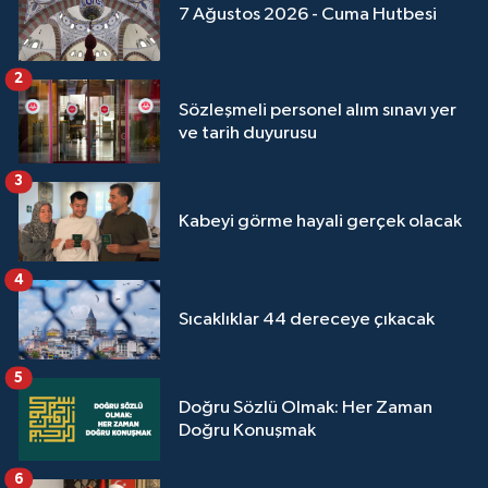
Sivas Müftülüğü
7 Ağustos 2026 - Cuma Hutbesi
Şanlıurfa Müftülüğü
2
Sözleşmeli personel alım sınavı yer
Şırnak Müftülüğü
ve tarih duyurusu
Tekirdağ Müftülüğü
3
Kabeyi görme hayali gerçek olacak
Tokat Müftülüğü
4
Trabzon Müftülüğü
Sıcaklıklar 44 dereceye çıkacak
Tunceli Müftülüğü
5
Uşak Müftülüğü
Doğru Sözlü Olmak: Her Zaman
Doğru Konuşmak
Van Müftülüğü
6