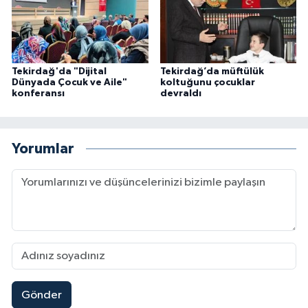
Karaman Müftülüğü
Kars Müftülüğü
Tekirdağ'da "Dijital
Tekirdağ’da müftülük
Dünyada Çocuk ve Aile"
koltuğunu çocuklar
Kastamonu Müftülüğü
konferansı
devraldı
Kayseri Müftülüğü
Yorumlar
Kilis Müftülüğü
Kırıkkale Müftülüğü
Kırklareli Müftülüğü
Kırşehir Müftülüğü
Gönder
Kocaeli Müftülüğü