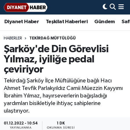
Diyanet Haber
Teşkilat Haberleri
Gündem
Saf
Diyanet Haber
Adana Müftülüğü
Bir Ayet
Aile Dergisi
İmam Hatip Okulları
Başmakale
Hadis-i Şerifler
Nöbetçi Eczaneler
Teşkilat Haberleri
Adıyaman Müftülüğü
Bir Hikaye
Aylık Dergi
Hayat Okumaları
Hava Durumu
HABERLER
TEKIRDAĞ MÜFTÜLÜĞÜ
Şarköy'de Din Görevlisi
Afyonkarahisar Müftülüğü
Gündem
Biyografiler
Ankara Namaz Vakitleri
Yılmaz, iyiliğe pedal
Ağrı Müftülüğü
#Keşfet
Dini kavramlar
Trafik Durumu
çeviriyor
Tekirdağ Şarköy İlçe Müftülüğüne bağlı Hacı
Aksaray Müftülüğü
Diyanet Bilgi
Basında Bugün
Süper Lig Puan Durumu ve Fikstür
Ahmet Tevfik Parlakyıldız Camii Müezzin Kayyımı
İbrahim Yılmaz, hayırseverlerin bağışladığı
Amasya Müftülüğü
Diyanet Takvimi
DİYANET eKİTAP
Tüm Manşetler
yardımları bisikletiyle ihtiyaç sahiplerine
ulaştırıyor.
Ankara Müftülüğü
Dualar
Diyanet Dergi
Son Dakika Haberleri
01.12.2022 - 10:54
1 DK
Antalya Müftülüğü
Hadislerle İslam
TDV
Haber Arşivi
YAYINLANMA
OKUNMA SÜRESI