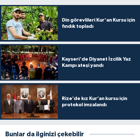
Diyarbakır Müftülüğü
İhtida Haberleri
Düzce Müftülüğü
YAŞAM
Din görevlileri Kur'an Kursu için
fındık topladı
Edirne Müftülüğü
Elazığ Müftülüğü
Kayseri'de Diyanet İzcilik Yaz
Kampı ateşi yandı
Erzincan Müftülüğü
Erzurum Müftülüğü
Eskişehir Müftülüğü
Rize’de kız Kur’an kursu için
protokol imzalandı
Gaziantep Müftülüğü
Giresun Müftülüğü
Bunlar da ilginizi çekebilir