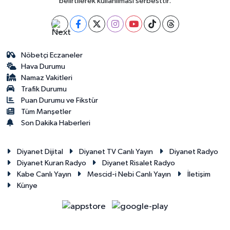
belirtilerek kullanılması serbesttir.
Nöbetçi Eczaneler
Hava Durumu
Namaz Vakitleri
Trafik Durumu
Puan Durumu ve Fikstür
Tüm Manşetler
Son Dakika Haberleri
Diyanet Dijital
Diyanet TV Canlı Yayın
Diyanet Radyo
Diyanet Kuran Radyo
Diyanet Risalet Radyo
Kabe Canlı Yayın
Mescid-i Nebi Canlı Yayın
İletişim
Künye