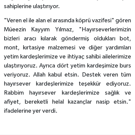
sahiplerine ulaştırıyor.
Bitlis Müftülüğü
Sağlık
"Veren el ile alan el arasında köprü vazifesi" gören
Müeezin Kayyım Yılmaz, "Hayırseverlerimizin
Bolu Müftülüğü
Makaleler
bizleri aracı kılarak göndermiş oldukları bot,
Burdur Müftülüğü
Ekonomi
mont, kırtasiye malzemesi ve diğer yardımları
yetim kardeşlerimize ve ihtiyaç sahibi ailelerimize
Bursa Müftülüğü
Duyurular
ulaştırıyoruz. Ayrıca dört yetim kardeşimize burs
veriyoruz. Allah kabul etsin. Destek veren tüm
Çanakkale Müftülüğü
Podcast
hayırsever kardeşlerimize teşekkür ediyoruz.
Çankırı Müftülüğü
Bilim, Teknoloji
Rabbim hayırsever kardeşlerimize sağlık ve
afiyet, bereketli helal kazançlar nasip etsin."
Çorum Müftülüğü
Biyografiler
ifadelerine yer verdi.
Denizli Müftülüğü
Diyanet TV