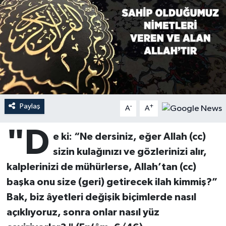
Ardahan Müftülüğü
Kudüs
Hutbeler
Artvin Müftülüğü
Kurban
DİYANET AKADEMİ
Aydın Müftülüğü
Mukabele
DİYANET GENÇLİK
Balıkesir Müftülüğü
Peygamberimizin Hayatı
DİYANET RADYO/TV
Paylaş
-
+
A
A
Bartın Müftülüğü
Ramazan
DEPREM
"D
e ki: “Ne dersiniz, eğer Allah (cc)
Batman Müftülüğü
Sahabeler
Dünya
sizin kulağınızı ve gözlerinizi alır,
kalplerinizi de mühürlerse, Allah’tan (cc)
Bayburt Müftülüğü
Zekat
Eğitim
başka onu size (geri) getirecek ilah kimmiş?”
Bak, biz âyetleri değişik biçimlerde nasıl
Bilecik Müftülüğü
Kültür-Sanat
açıklıyoruz, sonra onlar nasıl yüz
Bingöl Müftülüğü
Aile