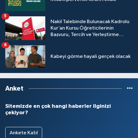
Yalova Müftülüğü
5
Nakil Talebinde Bulunacak Kadrolu
Yozgat Müftülüğü
Kur’an Kursu Öğreticilerinin
Başvuru, Tercih ve Yerleştirme
Zonguldak Müftülüğü
İşlemleri duyurusu
6
Kabeyi görme hayali gerçek olacak
Anket
Sitemizde en çok hangi haberler ilginizi
çekiyor?
Ankete Katıl