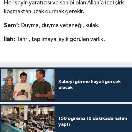
Diyarbakır Müftülüğü
İhtida Haberleri
Her şeyin yaratıcısı ve sahibi olan Allah’a (cc) şirk
koşmaktan uzak durmak gerekir.
Düzce Müftülüğü
YAŞAM
Sem‘:
Duyma, duyma yeteneği, kulak.
Edirne Müftülüğü
İlâh:
Tanrı, tapılmaya layık görülen varlık.
Elazığ Müftülüğü
Erzincan Müftülüğü
Erzurum Müftülüğü
Kabeyi görme hayali gerçek
olacak
Eskişehir Müftülüğü
Gaziantep Müftülüğü
150 öğrenci 10 dakikada hatim
Giresun Müftülüğü
yaptı