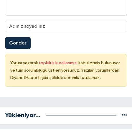
Konya Müftülüğü
Kütahya Müftülüğü
Malatya Müftülüğü
Gönder
Manisa Müftülüğü
Yorum yazarak
topluluk kurallarımızı
kabul etmiş bulunuyor
ve tüm sorumluluğu üstleniyorsunuz. Yazılan yorumlardan
Mardin Müftülüğü
DiyanetHaber hiçbir şekilde sorumlu tutulamaz.
Mersin Müftülüğü
Muğla Müftülüğü
Yükleniyor...
Muş Müftülüğü
Nevşehir Müftülüğü