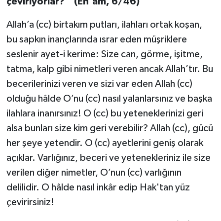
çeviriyorlar? " (En‘âm, 6/46)
Bitlis Müftülüğü
Sağlık
Allah’a (cc) birtakım putları, ilahları ortak koşan,
bu sapkın inançlarında ısrar eden müşriklere
Bolu Müftülüğü
Makaleler
seslenir ayet-i kerime: Size can, görme, işitme,
tatma, kalp gibi nimetleri veren ancak Allah’tır. Bu
Burdur Müftülüğü
Ekonomi
becerilerinizi veren ve sizi var eden Allah (cc)
olduğu hâlde O’nu (cc) nasıl yalanlarsınız ve başka
Bursa Müftülüğü
Duyurular
ilahlara inanırsınız! O (cc) bu yeteneklerinizi geri
Çanakkale Müftülüğü
Podcast
alsa bunları size kim geri verebilir? Allah (cc), gücü
her şeye yetendir. O (cc) ayetlerini geniş olarak
Çankırı Müftülüğü
Bilim, Teknoloji
açıklar. Varlığınız, beceri ve yetenekleriniz ile size
verilen diğer nimetler, O’nun (cc) varlığının
Çorum Müftülüğü
Biyografiler
delilidir. O hâlde nasıl inkâr edip Hak'tan yüz
Denizli Müftülüğü
Diyanet TV
çevirirsiniz!