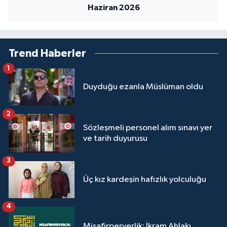
Sivas Müftülüğü
Haziran 2026
Şanlıurfa Müftülüğü
Trend Haberler
Şırnak Müftülüğü
1
Tekirdağ Müftülüğü
Duyduğu ezanla Müslüman oldu
Tokat Müftülüğü
2
Sözleşmeli personel alım sınavı yer
Trabzon Müftülüğü
ve tarih duyurusu
Tunceli Müftülüğü
3
Üç kız kardeşin hafızlık yolculuğu
Uşak Müftülüğü
4
Van Müftülüğü
Misafirperverlik: İkram Ahlakı