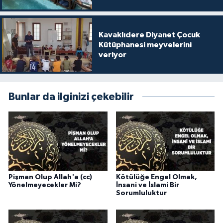
Gümüşhane Müftülüğü
Hakkari Müftülüğü
Kavaklıdere Diyanet Çocuk
Kütüphanesi meyvelerini
veriyor
Hatay Müftülüğü
Iğdır Müftülüğü
Bunlar da ilginizi çekebilir
Isparta Müftülüğü
İstanbul Müftülüğü
İzmir Müftülüğü
Pişman Olup Allah'a (cc)
Kötülüğe Engel Olmak,
Yönelmeyecekler Mi?
İnsani ve İslami Bir
Kahramanmaraş Müftülüğü
Sorumluluktur
Karabük Müftülüğü