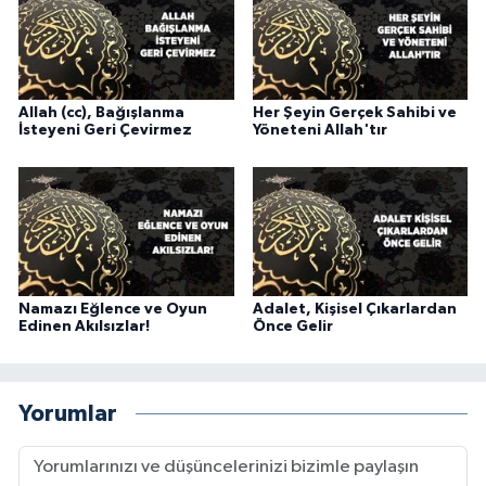
Karaman Müftülüğü
Kars Müftülüğü
Allah (cc), Bağışlanma
Her Şeyin Gerçek Sahibi ve
İsteyeni Geri Çevirmez
Yöneteni Allah'tır
Kastamonu Müftülüğü
Kayseri Müftülüğü
Kilis Müftülüğü
Kırıkkale Müftülüğü
Namazı Eğlence ve Oyun
Adalet, Kişisel Çıkarlardan
Edinen Akılsızlar!
Önce Gelir
Kırklareli Müftülüğü
Yorumlar
Kırşehir Müftülüğü
Kocaeli Müftülüğü