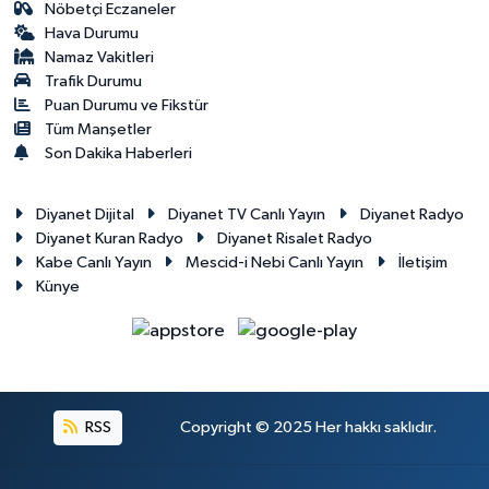
Nöbetçi Eczaneler
Hava Durumu
Namaz Vakitleri
Trafik Durumu
Puan Durumu ve Fikstür
Tüm Manşetler
Son Dakika Haberleri
Diyanet Dijital
Diyanet TV Canlı Yayın
Diyanet Radyo
Diyanet Kuran Radyo
Diyanet Risalet Radyo
Kabe Canlı Yayın
Mescid-i Nebi Canlı Yayın
İletişim
Künye
RSS
Copyright © 2025 Her hakkı saklıdır.