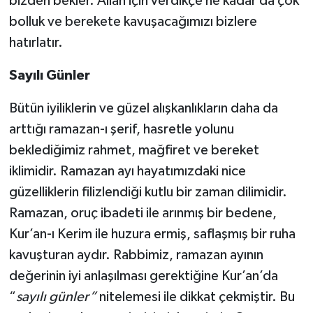
bizden bekler. Allah için verdikçe ne kadar da çok
Gümüşhane Müftülüğü
bolluk ve berekete kavuşacağımızı bizlere
hatırlatır.
Hakkari Müftülüğü
Sayılı Günler
Hatay Müftülüğü
Bütün iyiliklerin ve güzel alışkanlıkların daha da
Iğdır Müftülüğü
arttığı ramazan-ı şerif, hasretle yolunu
beklediğimiz rahmet, mağfiret ve bereket
Isparta Müftülüğü
iklimidir. Ramazan ayı hayatımızdaki nice
İstanbul Müftülüğü
güzelliklerin filizlendiği kutlu bir zaman dilimidir.
Ramazan, oruç ibadeti ile arınmış bir bedene,
İzmir Müftülüğü
Kur’an-ı Kerim ile huzura ermiş, saflaşmış bir ruha
kavuşturan aydır. Rabbimiz, ramazan ayının
Kahramanmaraş Müftülüğü
değerinin iyi anlaşılması gerektiğine Kur’an’da
“
sayılı günler”
nitelemesi ile dikkat çekmiştir. Bu
Karabük Müftülüğü