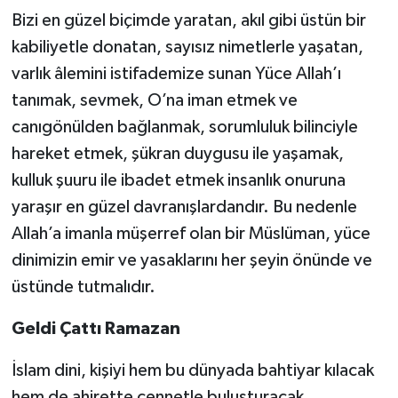
Bizi en güzel biçimde yaratan, akıl gibi üstün bir
Bitlis Müftülüğü
Sağlık
kabiliyetle donatan, sayısız nimetlerle yaşatan,
varlık âlemini istifademize sunan Yüce Allah’ı
Bolu Müftülüğü
Makaleler
tanımak, sevmek, O’na iman etmek ve
canıgönülden bağlanmak, sorumluluk bilinciyle
Burdur Müftülüğü
Ekonomi
hareket etmek, şükran duygusu ile yaşamak,
Bursa Müftülüğü
Duyurular
kulluk şuuru ile ibadet etmek insanlık onuruna
yaraşır en güzel davranışlardandır. Bu nedenle
Çanakkale Müftülüğü
Podcast
Allah’a imanla müşerref olan bir Müslüman, yüce
dinimizin emir ve yasaklarını her şeyin önünde ve
Çankırı Müftülüğü
Bilim, Teknoloji
üstünde tutmalıdır.
Çorum Müftülüğü
Biyografiler
Geldi Çattı Ramazan
Denizli Müftülüğü
Diyanet TV
İslam dini, kişiyi hem bu dünyada bahtiyar kılacak
hem de ahirette cennetle buluşturacak