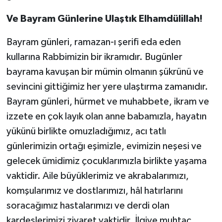
Sivas Müftülüğü
Ve Bayram Günlerine Ulaştık Elhamdülillah!
Şanlıurfa Müftülüğü
Bayram günleri, ramazan-ı şerifi eda eden
Şırnak Müftülüğü
kullarına Rabbimizin bir ikramıdır. Bugünler
bayrama kavuşan bir mümin olmanın şükrünü ve
Tekirdağ Müftülüğü
sevincini gittiğimiz her yere ulaştırma zamanıdır.
Bayram günleri, hürmet ve muhabbete, ikram ve
Tokat Müftülüğü
izzete en çok layık olan anne babamızla, hayatın
yükünü birlikte omuzladığımız, acı tatlı
Trabzon Müftülüğü
günlerimizin ortağı eşimizle, evimizin neşesi ve
Tunceli Müftülüğü
gelecek ümidimiz çocuklarımızla birlikte yaşama
vaktidir. Aile büyüklerimiz ve akrabalarımızı,
Uşak Müftülüğü
komşularımız ve dostlarımızı, hâl hatırlarını
soracağımız hastalarımızı ve derdi olan
Van Müftülüğü
kardeşlerimizi ziyaret vaktidir. İlgiye muhtaç