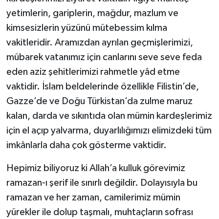
Yalova Müftülüğü
yetimlerin, gariplerin, mağdur, mazlum ve
kimsesizlerin yüzünü mütebessim kılma
Yozgat Müftülüğü
vakitleridir. Aramızdan ayrılan geçmişlerimizi,
mübarek vatanımız için canlarını seve seve feda
Zonguldak Müftülüğü
eden aziz şehitlerimizi rahmetle yâd etme
vaktidir. İslam beldelerinde özellikle Filistin’de,
Gazze’de ve Doğu Türkistan’da zulme maruz
kalan, darda ve sıkıntıda olan mümin kardeşlerimiz
için el açıp yalvarma, duyarlılığımızı elimizdeki tüm
imkânlarla daha çok gösterme vaktidir.
Hepimiz biliyoruz ki Allah’a kulluk görevimiz
ramazan-ı şerif ile sınırlı değildir. Dolayısıyla bu
ramazan ve her zaman, camilerimiz mümin
yürekler ile dolup taşmalı, muhtaçların sofrası