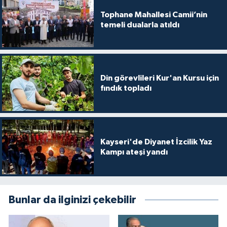
Tophane Mahallesi Camii’nin
temeli dualarla atıldı
Din görevlileri Kur'an Kursu için
fındık topladı
Kayseri'de Diyanet İzcilik Yaz
Kampı ateşi yandı
Bunlar da ilginizi çekebilir