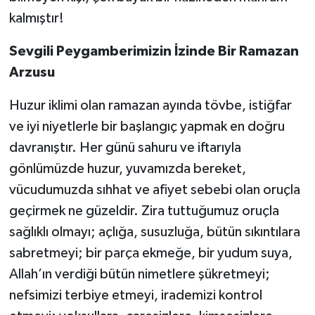
kalmıştır!
Konya Müftülüğü
Sevgili Peygamberimizin İzinde Bir Ramazan
Kütahya Müftülüğü
Arzusu
Malatya Müftülüğü
Huzur iklimi olan ramazan ayında tövbe, istiğfar
ve iyi niyetlerle bir başlangıç yapmak en doğru
Manisa Müftülüğü
davranıştır. Her günü sahuru ve iftarıyla
gönlümüzde huzur, yuvamızda bereket,
Mardin Müftülüğü
vücudumuzda sıhhat ve afiyet sebebi olan oruçla
Mersin Müftülüğü
geçirmek ne güzeldir. Zira tuttuğumuz oruçla
sağlıklı olmayı; açlığa, susuzluğa, bütün sıkıntılara
Muğla Müftülüğü
sabretmeyi; bir parça ekmeğe, bir yudum suya,
Allah’ın verdiği bütün nimetlere şükretmeyi;
Muş Müftülüğü
nefsimizi terbiye etmeyi, irademizi kontrol
Nevşehir Müftülüğü