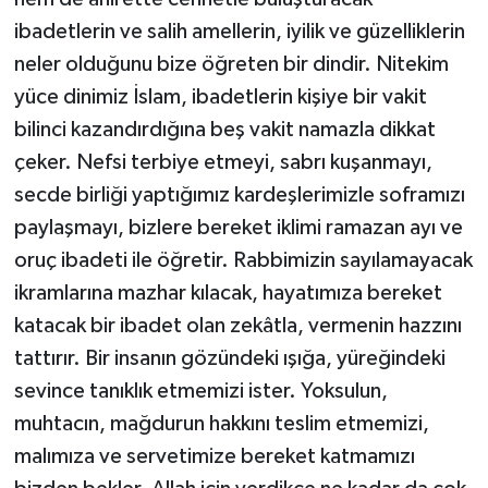
Diyarbakır Müftülüğü
İhtida Haberleri
ibadetlerin ve salih amellerin, iyilik ve güzelliklerin
neler olduğunu bize öğreten bir dindir. Nitekim
Düzce Müftülüğü
YAŞAM
yüce dinimiz İslam, ibadetlerin kişiye bir vakit
Edirne Müftülüğü
bilinci kazandırdığına beş vakit namazla dikkat
çeker. Nefsi terbiye etmeyi, sabrı kuşanmayı,
Elazığ Müftülüğü
secde birliği yaptığımız kardeşlerimizle soframızı
paylaşmayı, bizlere bereket iklimi ramazan ayı ve
Erzincan Müftülüğü
oruç ibadeti ile öğretir. Rabbimizin sayılamayacak
Erzurum Müftülüğü
ikramlarına mazhar kılacak, hayatımıza bereket
katacak bir ibadet olan zekâtla, vermenin hazzını
Eskişehir Müftülüğü
tattırır. Bir insanın gözündeki ışığa, yüreğindeki
sevince tanıklık etmemizi ister. Yoksulun,
Gaziantep Müftülüğü
muhtacın, mağdurun hakkını teslim etmemizi,
Giresun Müftülüğü
malımıza ve servetimize bereket katmamızı