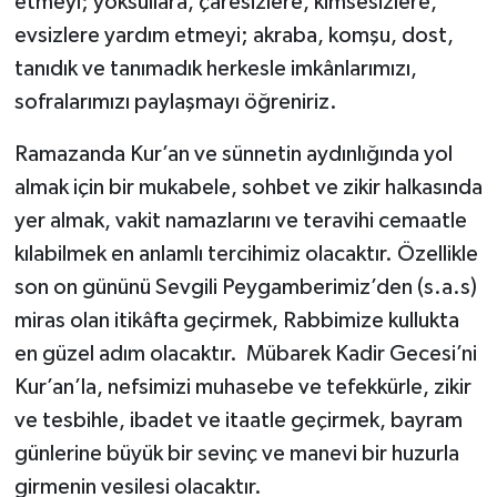
etmeyi; yoksullara, çaresizlere, kimsesizlere,
evsizlere yardım etmeyi; akraba, komşu, dost,
Niğde Müftülüğü
tanıdık ve tanımadık herkesle imkânlarımızı,
sofralarımızı paylaşmayı öğreniriz.
Ordu Müftülüğü
Ramazanda Kur’an ve sünnetin aydınlığında yol
Osmaniye Müftülüğü
almak için bir mukabele, sohbet ve zikir halkasında
yer almak, vakit namazlarını ve teravihi cemaatle
Rize Müftülüğü
kılabilmek en anlamlı tercihimiz olacaktır. Özellikle
Sakarya Müftülüğü
son on gününü Sevgili Peygamberimiz’den (s.a.s)
miras olan itikâfta geçirmek, Rabbimize kullukta
Samsun Müftülüğü
en güzel adım olacaktır. Mübarek Kadir Gecesi’ni
Kur’an’la, nefsimizi muhasebe ve tefekkürle, zikir
Siirt Müftülüğü
ve tesbihle, ibadet ve itaatle geçirmek, bayram
günlerine büyük bir sevinç ve manevi bir huzurla
Sinop Müftülüğü
girmenin vesilesi olacaktır.