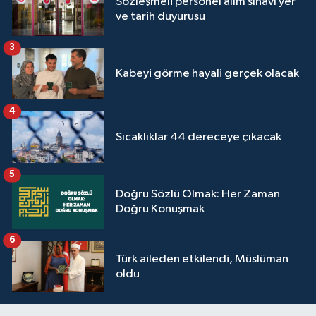
Sözleşmeli personel alım sınavı yer
ve tarih duyurusu
3
Kabeyi görme hayali gerçek olacak
4
Sıcaklıklar 44 dereceye çıkacak
5
Doğru Sözlü Olmak: Her Zaman
Doğru Konuşmak
6
Türk aileden etkilendi, Müslüman
oldu