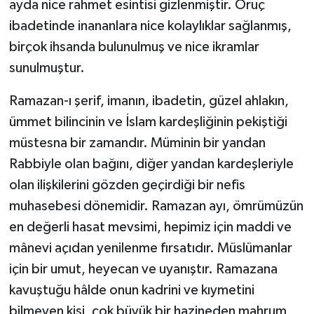
ayda nice rahmet esintisi gizlenmiştir. Oruç
Karaman Müftülüğü
ibadetinde inananlara nice kolaylıklar sağlanmış,
birçok ihsanda bulunulmuş ve nice ikramlar
Kars Müftülüğü
sunulmuştur.
Kastamonu Müftülüğü
Ramazan-ı şerif, imanın, ibadetin, güzel ahlakın,
ümmet bilincinin ve İslam kardeşliğinin pekiştiği
Kayseri Müftülüğü
müstesna bir zamandır. Müminin bir yandan
Rabbiyle olan bağını, diğer yandan kardeşleriyle
Kilis Müftülüğü
olan ilişkilerini gözden geçirdiği bir nefis
Kırıkkale Müftülüğü
muhasebesi dönemidir. Ramazan ayı, ömrümüzün
en değerli hasat mevsimi, hepimiz için maddi ve
Kırklareli Müftülüğü
mânevi açıdan yenilenme fırsatıdır. Müslümanlar
için bir umut, heyecan ve uyanıştır. Ramazana
Kırşehir Müftülüğü
kavuştuğu hâlde onun kadrini ve kıymetini
Kocaeli Müftülüğü
bilmeyen kişi, çok büyük bir hazineden mahrum