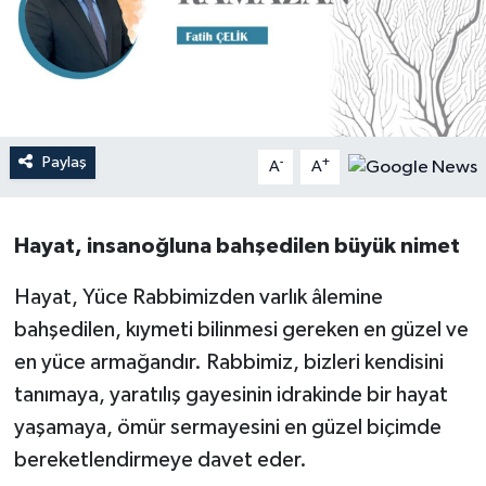
Ardahan Müftülüğü
Kudüs
Hutbeler
Artvin Müftülüğü
Kurban
DİYANET AKADEMİ
Aydın Müftülüğü
Mukabele
DİYANET GENÇLİK
Paylaş
-
+
A
A
Balıkesir Müftülüğü
Peygamberimizin Hayatı
DİYANET RADYO/TV
Hayat, insanoğluna bahşedilen büyük nimet
Bartın Müftülüğü
Ramazan
DEPREM
Hayat, Yüce Rabbimizden varlık âlemine
Batman Müftülüğü
Sahabeler
Dünya
bahşedilen, kıymeti bilinmesi gereken en güzel ve
en yüce armağandır. Rabbimiz, bizleri kendisini
Bayburt Müftülüğü
Zekat
Eğitim
tanımaya, yaratılış gayesinin idrakinde bir hayat
yaşamaya, ömür sermayesini en güzel biçimde
Bilecik Müftülüğü
Kültür-Sanat
bereketlendirmeye davet eder.
Bingöl Müftülüğü
Aile