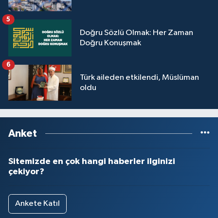
5
Doğru Sözlü Olmak: Her Zaman
Doğru Konuşmak
6
Türk aileden etkilendi, Müslüman
oldu
Anket
Sitemizde en çok hangi haberler ilginizi
çekiyor?
Ankete Katıl