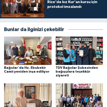
Rize’de kız Kur’an kursu için
protokol imzalandı
Niğde Müftülüğü
Ordu Müftülüğü
Bunlar da ilginizi çekebilir
Osmaniye Müftülüğü
Rize Müftülüğü
Sakarya Müftülüğü
Bağcılar'da Hz. Ebubekir
TDV Bağcılar Şubesinden
Camii yeniden inşa ediliyor
bağışçılara teşekkür
Samsun Müftülüğü
ziyareti
Siirt Müftülüğü
Sinop Müftülüğü