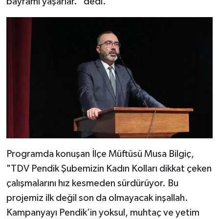
bayramı yaşarlar." dedi.
Diyarbakır Müftülüğü
İhtida Haberleri
Düzce Müftülüğü
YAŞAM
Edirne Müftülüğü
Elazığ Müftülüğü
Erzincan Müftülüğü
Erzurum Müftülüğü
Eskişehir Müftülüğü
Programda konuşan İlçe Müftüsü Musa Bilgiç,
"TDV Pendik Şubemizin Kadın Kolları dikkat çeken
Gaziantep Müftülüğü
çalışmalarını hız kesmeden sürdürüyor. Bu
projemiz ilk değil son da olmayacak inşallah.
Giresun Müftülüğü
Kampanyayı Pendik’in yoksul, muhtaç ve yetim