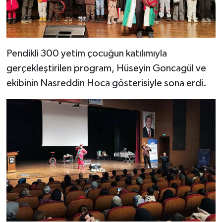
Karaman Müftülüğü
Kars Müftülüğü
Pendikli 300 yetim çocuğun katılımıyla
Kastamonu Müftülüğü
gerçekleştirilen program, Hüseyin Goncagül ve
ekibinin Nasreddin Hoca gösterisiyle sona erdi.
Kayseri Müftülüğü
Kilis Müftülüğü
Kırıkkale Müftülüğü
Kırklareli Müftülüğü
Kırşehir Müftülüğü
Kocaeli Müftülüğü