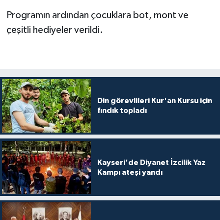
Programın ardından çocuklara bot, mont ve
Konya Müftülüğü
çeşitli hediyeler verildi.
Kütahya Müftülüğü
Malatya Müftülüğü
Manisa Müftülüğü
Din görevlileri Kur'an Kursu için
fındık topladı
Mardin Müftülüğü
Mersin Müftülüğü
Kayseri'de Diyanet İzcilik Yaz
Muğla Müftülüğü
Kampı ateşi yandı
Muş Müftülüğü
Nevşehir Müftülüğü