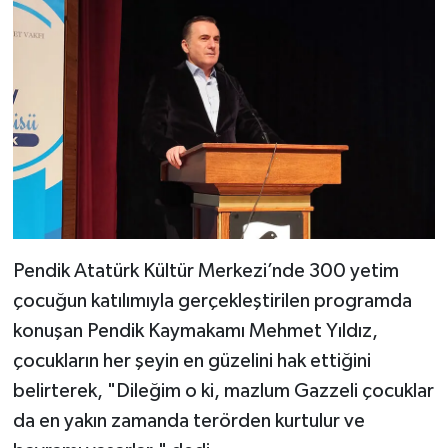
Bitlis Müftülüğü
Sağlık
Bolu Müftülüğü
Makaleler
Burdur Müftülüğü
Ekonomi
Bursa Müftülüğü
Duyurular
Çanakkale Müftülüğü
Podcast
Pendik Atatürk Kültür Merkezi’nde 300 yetim
çocuğun katılımıyla gerçekleştirilen programda
Çankırı Müftülüğü
Bilim, Teknoloji
konuşan Pendik Kaymakamı Mehmet Yıldız,
Çorum Müftülüğü
Biyografiler
çocukların her şeyin en güzelini hak ettiğini
belirterek, "Dileğim o ki, mazlum Gazzeli çocuklar
Denizli Müftülüğü
Diyanet TV
da en yakın zamanda terörden kurtulur ve