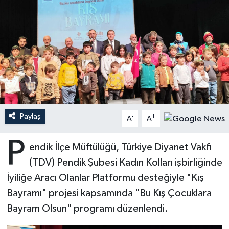
Ardahan Müftülüğü
Kudüs
Hutbeler
Artvin Müftülüğü
Kurban
DİYANET AKADEMİ
Aydın Müftülüğü
Mukabele
DİYANET GENÇLİK
Balıkesir Müftülüğü
Peygamberimizin Hayatı
DİYANET RADYO/TV
Paylaş
-
+
A
A
Bartın Müftülüğü
Ramazan
DEPREM
P
endik İlçe Müftülüğü, Türkiye Diyanet Vakfı
Batman Müftülüğü
Sahabeler
Dünya
(TDV) Pendik Şubesi Kadın Kolları işbirliğinde
Bayburt Müftülüğü
Zekat
Eğitim
İyiliğe Aracı Olanlar Platformu desteğiyle "Kış
Bayramı" projesi kapsamında "Bu Kış Çocuklara
Bilecik Müftülüğü
Kültür-Sanat
Bayram Olsun" programı düzenlendi.
Bingöl Müftülüğü
Aile