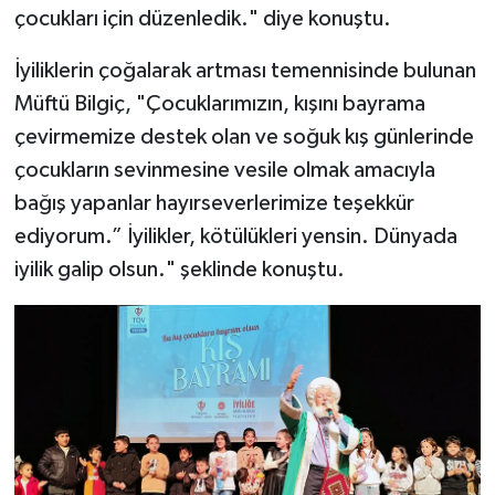
çocukları için düzenledik." diye konuştu.
Gümüşhane Müftülüğü
İyiliklerin çoğalarak artması temennisinde bulunan
Hakkari Müftülüğü
Müftü Bilgiç, "Çocuklarımızın, kışını bayrama
Hatay Müftülüğü
çevirmemize destek olan ve soğuk kış günlerinde
çocukların sevinmesine vesile olmak amacıyla
Iğdır Müftülüğü
bağış yapanlar hayırseverlerimize teşekkür
ediyorum.” İyilikler, kötülükleri yensin. Dünyada
Isparta Müftülüğü
iyilik galip olsun." şeklinde konuştu.
İstanbul Müftülüğü
İzmir Müftülüğü
Kahramanmaraş Müftülüğü
Karabük Müftülüğü