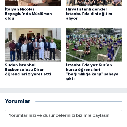
Sivas Müftülüğü
İtalyan Nicolas
Hırvatistanlı gençler
Beyoğlu'nda Müslüman
İstanbul'da dini eğitim
Şanlıurfa Müftülüğü
oldu
alıyor
Şırnak Müftülüğü
Tekirdağ Müftülüğü
Tokat Müftülüğü
Sudan İstanbul
İstanbul'da yaz Kur'an
Başkonsolosu Dirar
kursu öğrencileri
öğrencileri ziyaret etti
"bağımlılığa karşı" sahaya
Trabzon Müftülüğü
çıktı
Tunceli Müftülüğü
Yorumlar
Uşak Müftülüğü
Van Müftülüğü