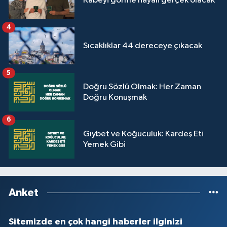
Kabeyi görme hayali gerçek olacak
Yalova Müftülüğü
4
Yozgat Müftülüğü
Sıcaklıklar 44 dereceye çıkacak
Zonguldak Müftülüğü
5
Doğru Sözlü Olmak: Her Zaman
Doğru Konuşmak
6
Gıybet ve Koğuculuk: Kardeş Eti
Yemek Gibi
Anket
Sitemizde en çok hangi haberler ilginizi