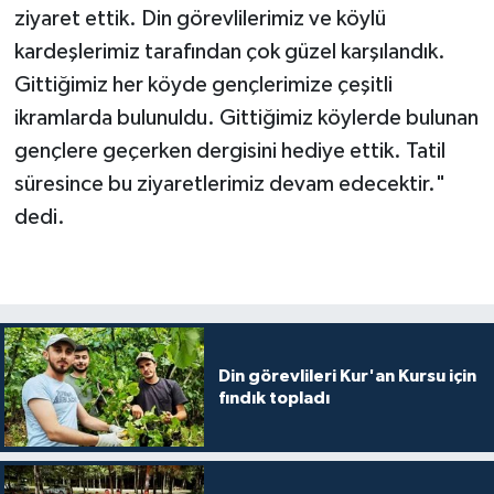
Diyarbakır Müftülüğü
İhtida Haberleri
ziyaret ettik. Din görevlilerimiz ve köylü
kardeşlerimiz tarafından çok güzel karşılandık.
Düzce Müftülüğü
YAŞAM
Gittiğimiz her köyde gençlerimize çeşitli
ikramlarda bulunuldu. Gittiğimiz köylerde bulunan
Edirne Müftülüğü
gençlere geçerken dergisini hediye ettik. Tatil
Elazığ Müftülüğü
süresince bu ziyaretlerimiz devam edecektir."
dedi.
Erzincan Müftülüğü
Erzurum Müftülüğü
Eskişehir Müftülüğü
Din görevlileri Kur'an Kursu için
fındık topladı
Gaziantep Müftülüğü
Giresun Müftülüğü