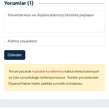
Yorumlar (1)
Konya Müftülüğü
Kütahya Müftülüğü
Malatya Müftülüğü
Manisa Müftülüğü
Gönder
Mardin Müftülüğü
Mersin Müftülüğü
Yorum yazarak
topluluk kurallarımızı
kabul etmiş bulunuyor
ve tüm sorumluluğu üstleniyorsunuz. Yazılan yorumlardan
DiyanetHaber hiçbir şekilde sorumlu tutulamaz.
Muğla Müftülüğü
Muş Müftülüğü
Nevşehir Müftülüğü