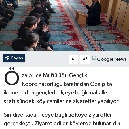
Ardahan Müftülüğü
Kudüs
Hutbeler
Artvin Müftülüğü
Kurban
DİYANET AKADEMİ
Aydın Müftülüğü
Mukabele
DİYANET GENÇLİK
Balıkesir Müftülüğü
Peygamberimizin Hayatı
DİYANET RADYO/TV
Paylaş
-
+
A
A
Bartın Müftülüğü
Ramazan
DEPREM
Ö
zalp İlçe Müftülüğü Gençlik
Koordinatörlüğü tarafından Özalp’ta
Batman Müftülüğü
Sahabeler
Dünya
ikamet eden gençlerle ilçeye bağlı mahalle
Bayburt Müftülüğü
Zekat
Eğitim
statüsündeki köy camilerine ziyaretler yapılıyor.
Bilecik Müftülüğü
Kültür-Sanat
Şimdiye kadar ilçeye bağlı üç köye ziyaretler
gerçekleşti. Ziyaret edilen köylerde bulunan din
Bingöl Müftülüğü
Aile