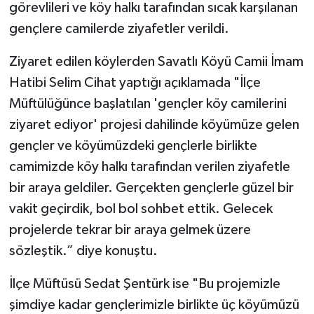
görevlileri ve köy halkı tarafından sıcak karşılanan
gençlere camilerde ziyafetler verildi.
Bitlis Müftülüğü
Sağlık
Ziyaret edilen köylerden Savatlı Köyü Camii İmam
Bolu Müftülüğü
Makaleler
Hatibi Selim Cihat yaptığı açıklamada "İlçe
Müftülüğünce başlatılan 'gençler köy camilerini
Burdur Müftülüğü
Ekonomi
ziyaret ediyor' projesi dahilinde köyümüze gelen
Bursa Müftülüğü
Duyurular
gençler ve köyümüzdeki gençlerle birlikte
camimizde köy halkı tarafından verilen ziyafetle
Çanakkale Müftülüğü
Podcast
bir araya geldiler. Gerçekten gençlerle güzel bir
vakit geçirdik, bol bol sohbet ettik. Gelecek
Çankırı Müftülüğü
Bilim, Teknoloji
projelerde tekrar bir araya gelmek üzere
Çorum Müftülüğü
Biyografiler
sözleştik.” diye konuştu.
İlçe Müftüsü Sedat Şentürk ise "Bu projemizle
Denizli Müftülüğü
Diyanet TV
şimdiye kadar gençlerimizle birlikte üç köyümüzü