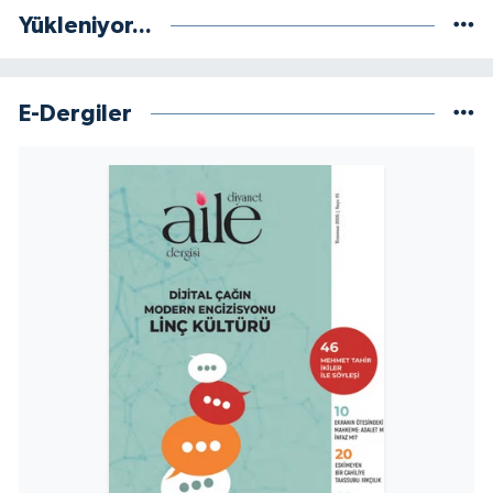
Yükleniyor...
Niğde Müftülüğü
Ordu Müftülüğü
E-Dergiler
Osmaniye Müftülüğü
Rize Müftülüğü
Sakarya Müftülüğü
Samsun Müftülüğü
Siirt Müftülüğü
Sinop Müftülüğü