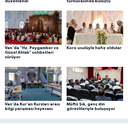
düzenlendi
turnuvasında buluştu
Karaman Müftülüğü
Kars Müftülüğü
Kastamonu Müftülüğü
Van'da "Hz. Peygamber ve
Koro usulüyle hafız oldular
Kayseri Müftülüğü
Güzel Ahlak" sohbetleri
sürüyor
Kilis Müftülüğü
Kırıkkale Müftülüğü
Kırklareli Müftülüğü
Van’da Kur’an Kursları arası
Müftü Şık, genç din
bilgi yarışması heyecanı
görevlileriyle buluşuyor
Kırşehir Müftülüğü
Kocaeli Müftülüğü