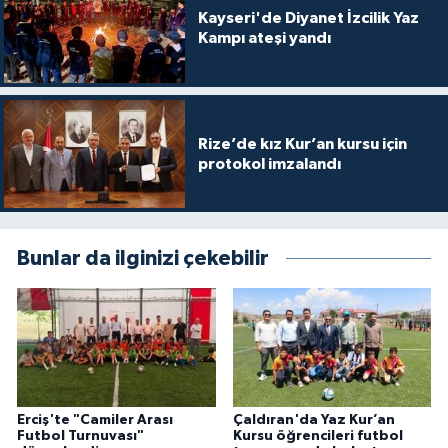
Gümüşhane Müftülüğü
Kayseri'de Diyanet İzcilik Yaz
Kampı ateşi yandı
Hakkari Müftülüğü
Hatay Müftülüğü
Rize’de kız Kur’an kursu için
protokol imzalandı
Iğdır Müftülüğü
Isparta Müftülüğü
Bunlar da ilginizi çekebilir
İstanbul Müftülüğü
İzmir Müftülüğü
Kahramanmaraş Müftülüğü
Erciş'te "Camiler Arası
Çaldıran'da Yaz Kur’an
Karabük Müftülüğü
Futbol Turnuvası"
Kursu öğrencileri futbol