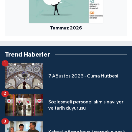
Sivas Müftülüğü
Şanlıurfa Müftülüğü
Temmuz 2026
Şırnak Müftülüğü
Tekirdağ Müftülüğü
Trend Haberler
Tokat Müftülüğü
1
7 Ağustos 2026 - Cuma Hutbesi
Trabzon Müftülüğü
Tunceli Müftülüğü
2
Sözleşmeli personel alım sınavı yer
ve tarih duyurusu
Uşak Müftülüğü
3
Van Müftülüğü