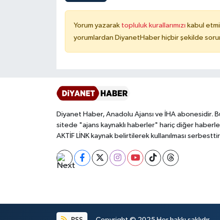
Karaman Müftülüğü
Yorum yazarak
topluluk kurallarımızı
kabul etmi
yorumlardan DiyanetHaber hiçbir şekilde soru
Kars Müftülüğü
Kastamonu Müftülüğü
Kayseri Müftülüğü
Kilis Müftülüğü
Diyanet Haber, Anadolu Ajansı ve İHA abonesidir. B
sitede "ajans kaynaklı haberler" hariç diğer haberle
AKTİF LİNK kaynak belirtilerek kullanılması serbesttir
Kırıkkale Müftülüğü
Kırklareli Müftülüğü
Kırşehir Müftülüğü
Kocaeli Müftülüğü
RSS
Copyright © 2025 Her hakkı saklıdır.