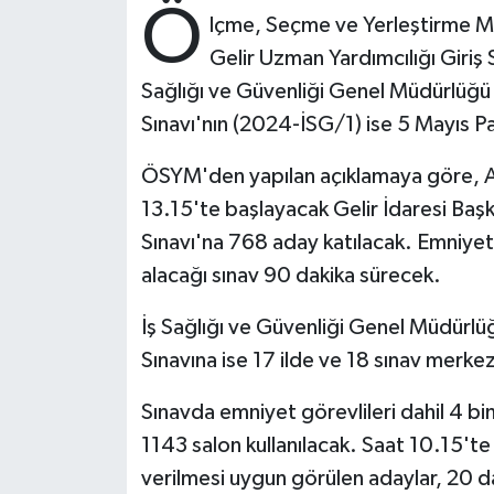
Ö
lçme, Seçme ve Yerleştirme Me
Ardahan Müftülüğü
Kudüs
Hutbeler
Gelir Uzman Yardımcılığı Giriş
Sağlığı ve Güvenliği Genel Müdürlüğü İ
Artvin Müftülüğü
Kurban
DİYANET AKADEMİ
Sınavı'nın (2024-İSG/1) ise 5 Mayıs Paz
Aydın Müftülüğü
Mukabele
DİYANET GENÇLİK
ÖSYM'den yapılan açıklamaya göre, A
13.15'te başlayacak Gelir İdaresi Başk
Balıkesir Müftülüğü
Peygamberimizin Hayatı
DİYANET RADYO/TV
Sınavı'na 768 aday katılacak. Emniyet 
Bartın Müftülüğü
Ramazan
DEPREM
alacağı sınav 90 dakika sürecek.
Batman Müftülüğü
Sahabeler
Dünya
İş Sağlığı ve Güvenliği Genel Müdürlüğ
Sınavına ise 17 ilde ve 18 sınav merke
Bayburt Müftülüğü
Zekat
Eğitim
Sınavda emniyet görevlileri dahil 4 bin
Bilecik Müftülüğü
Kültür-Sanat
1143 salon kullanılacak. Saat 10.15'te
verilmesi uygun görülen adaylar, 20 dak
Bingöl Müftülüğü
Aile