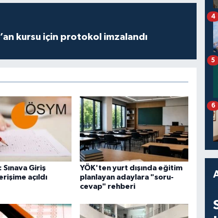
4
r’an kursu için protokol imzalandı
5
6
 Sınava Giriş
YÖK'ten yurt dışında eğitim
erişime açıldı
planlayan adaylara "soru-
cevap" rehberi