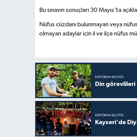
Bu sınavın sonuçları 30 Mayıs'ta açıkl
Bitlis Müftülüğü
Sağlık
Nüfus cüzdanı bulunmayan veya nüfus 
Bolu Müftülüğü
Makaleler
olmayan adaylar için il ve ilçe nüfus m
Burdur Müftülüğü
Ekonomi
Bursa Müftülüğü
Duyurular
Çanakkale Müftülüğü
Podcast
EDITÖRÜN SEÇTIĞI
Din görevlileri
Çankırı Müftülüğü
Bilim, Teknoloji
Çorum Müftülüğü
Biyografiler
EDITÖRÜN SEÇTIĞI
Kayseri'de Diy
Denizli Müftülüğü
Diyanet TV