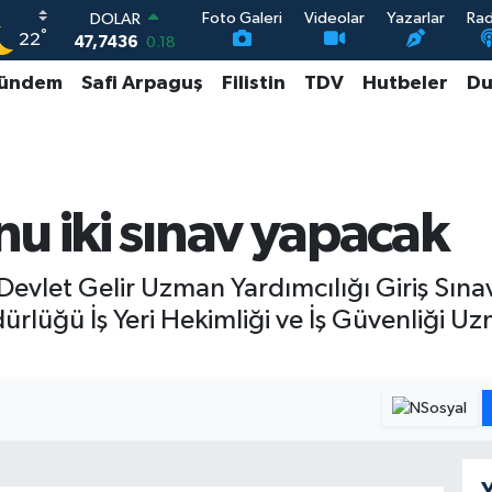
Foto Galeri
Videolar
Yazarlar
Ra
DOLAR
°
22
47,7436
0.18
EURO
ündem
Safi Arpaguş
Filistin
TDV
Hutbeler
Du
55,2510
0.32
STERLİN
64,4811
0.38
GRAM ALTIN
6648.99
2.59
BİST100
u iki sınav yapacak
13.779
-14
Devlet Gelir Uzman Yardımcılığı Giriş Sına
rlüğü İş Yeri Hekimliği ve İş Güvenliği Uzm
Y