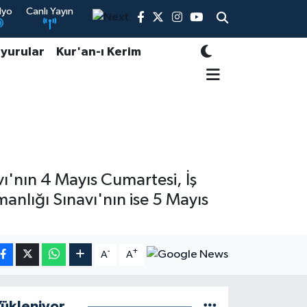
dyo
Canlı Yayın
yurular
Kur'an-ı Kerim
vı'nın 4 Mayıs Cumartesi, İş
anlığı Sınavı'nın ise 5 Mayıs
-
+
A
A
ükleniyor...