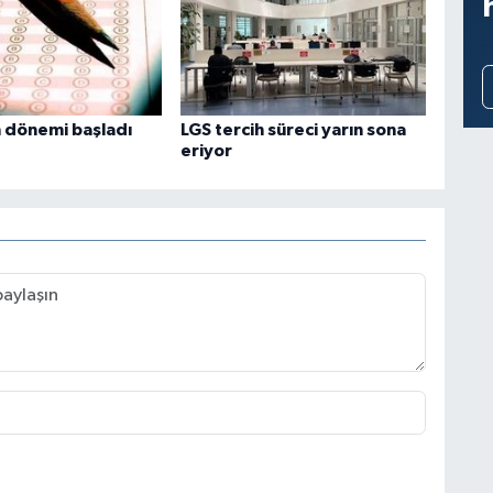
h dönemi başladı
LGS tercih süreci yarın sona
eriyor