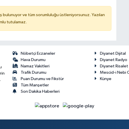
ş bulunuyor ve tüm sorumluluğu üstleniyorsunuz. Yazılan
mlu tutulamaz.
Nöbetçi Eczaneler
Diyanet Dijital
Hava Durumu
Diyanet Radyo
Namaz Vakitleri
Diyanet Risale
u
Trafik Durumu
Mescid-i Nebi C
rin
Puan Durumu ve Fikstür
Künye
.
Tüm Manşetler
Son Dakika Haberleri