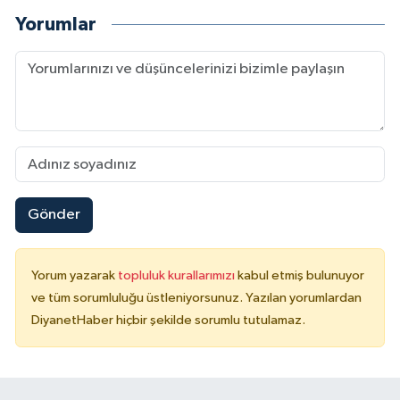
Yorumlar
Konya Müftülüğü
Kütahya Müftülüğü
Malatya Müftülüğü
Manisa Müftülüğü
Gönder
Mardin Müftülüğü
Mersin Müftülüğü
Yorum yazarak
topluluk kurallarımızı
kabul etmiş bulunuyor
ve tüm sorumluluğu üstleniyorsunuz. Yazılan yorumlardan
Muğla Müftülüğü
DiyanetHaber hiçbir şekilde sorumlu tutulamaz.
Muş Müftülüğü
Nevşehir Müftülüğü