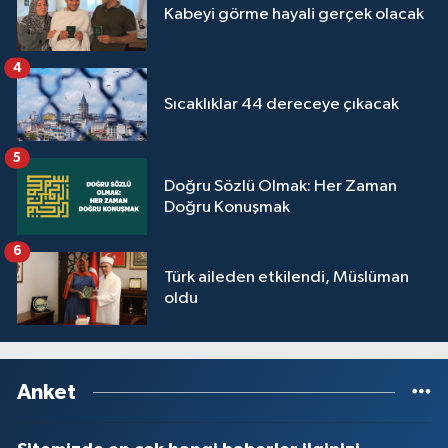
Kabeyi görme hayali gerçek olacak
Yalova Müftülüğü
4
Yozgat Müftülüğü
Sıcaklıklar 44 dereceye çıkacak
Zonguldak Müftülüğü
5
Doğru Sözlü Olmak: Her Zaman
Doğru Konuşmak
6
Türk aileden etkilendi, Müslüman
oldu
Anket