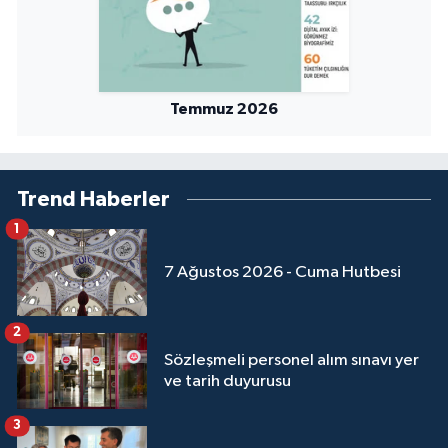
Sivas Müftülüğü
Şanlıurfa Müftülüğü
Temmuz 2026
Şırnak Müftülüğü
Tekirdağ Müftülüğü
Trend Haberler
Tokat Müftülüğü
1
Trabzon Müftülüğü
7 Ağustos 2026 - Cuma Hutbesi
Tunceli Müftülüğü
2
Sözleşmeli personel alım sınavı yer
Uşak Müftülüğü
ve tarih duyurusu
Van Müftülüğü
3