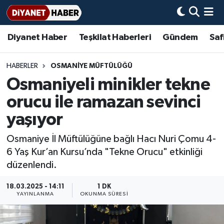
Diyanet Haber
Teşkilat Haberleri
Gündem
Saf
Diyanet Haber
Adana Müftülüğü
Bir Ayet
Aile Dergisi
İmam Hatip Okulları
Başmakale
Hadis-i Şerifler
Nöbetçi Eczaneler
Teşkilat Haberleri
Adıyaman Müftülüğü
Bir Hikaye
Aylık Dergi
Hayat Okumaları
Hava Durumu
HABERLER
OSMANIYE MÜFTÜLÜĞÜ
Osmaniyeli minikler tekne
Afyonkarahisar Müftülüğü
Gündem
Biyografiler
Ankara Namaz Vakitleri
orucu ile ramazan sevinci
Ağrı Müftülüğü
#Keşfet
Dini kavramlar
Trafik Durumu
yaşıyor
Osmaniye İl Müftülüğüne bağlı Hacı Nuri Çomu 4-
Aksaray Müftülüğü
Diyanet Bilgi
Basında Bugün
Süper Lig Puan Durumu ve Fikstür
6 Yaş Kur’an Kursu’nda "Tekne Orucu" etkinliği
düzenlendi.
Amasya Müftülüğü
Diyanet Takvimi
DİYANET eKİTAP
Tüm Manşetler
18.03.2025 - 14:11
1 DK
Ankara Müftülüğü
Dualar
Diyanet Dergi
Son Dakika Haberleri
YAYINLANMA
OKUNMA SÜRESI
Antalya Müftülüğü
Hadislerle İslam
TDV
Haber Arşivi