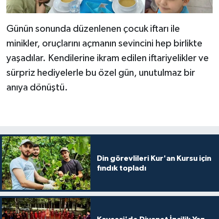
Diyarbakır Müftülüğü
İhtida Haberleri
Düzce Müftülüğü
YAŞAM
Günün sonunda düzenlenen çocuk iftarı ile
minikler, oruçlarını açmanın sevincini hep birlikte
Edirne Müftülüğü
yaşadılar. Kendilerine ikram edilen iftariyelikler ve
sürpriz hediyelerle bu özel gün, unutulmaz bir
Elazığ Müftülüğü
anıya dönüştü.
Erzincan Müftülüğü
Erzurum Müftülüğü
Eskişehir Müftülüğü
Din görevlileri Kur'an Kursu için
fındık topladı
Gaziantep Müftülüğü
Giresun Müftülüğü