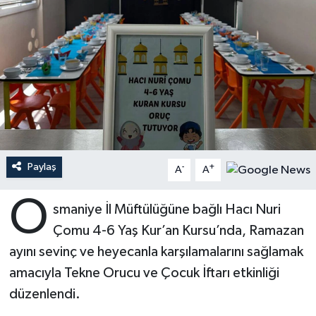
Ardahan Müftülüğü
Kudüs
Hutbeler
Artvin Müftülüğü
Kurban
DİYANET AKADEMİ
Aydın Müftülüğü
Mukabele
DİYANET GENÇLİK
Balıkesir Müftülüğü
Peygamberimizin Hayatı
DİYANET RADYO/TV
Paylaş
-
+
Bartın Müftülüğü
Ramazan
DEPREM
A
A
O
Batman Müftülüğü
Sahabeler
Dünya
smaniye İl Müftülüğüne bağlı Hacı Nuri
Çomu 4-6 Yaş Kur’an Kursu’nda, Ramazan
Bayburt Müftülüğü
Zekat
Eğitim
ayını sevinç ve heyecanla karşılamalarını sağlamak
amacıyla Tekne Orucu ve Çocuk İftarı etkinliği
Bilecik Müftülüğü
Kültür-Sanat
düzenlendi.
Bingöl Müftülüğü
Aile