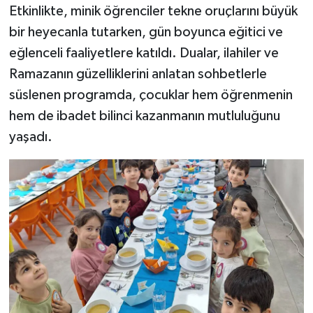
Etkinlikte, minik öğrenciler tekne oruçlarını büyük
bir heyecanla tutarken, gün boyunca eğitici ve
Bitlis Müftülüğü
Sağlık
eğlenceli faaliyetlere katıldı. Dualar, ilahiler ve
Bolu Müftülüğü
Makaleler
Ramazanın güzelliklerini anlatan sohbetlerle
süslenen programda, çocuklar hem öğrenmenin
Burdur Müftülüğü
Ekonomi
hem de ibadet bilinci kazanmanın mutluluğunu
yaşadı.
Bursa Müftülüğü
Duyurular
Çanakkale Müftülüğü
Podcast
Çankırı Müftülüğü
Bilim, Teknoloji
Çorum Müftülüğü
Biyografiler
Denizli Müftülüğü
Diyanet TV