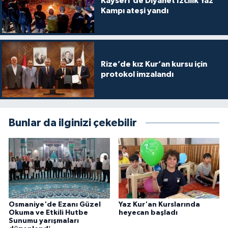
Kayseri'de Diyanet İzcilik Yaz
Gümüşhane Müftülüğü
Kampı ateşi yandı
Hakkari Müftülüğü
Hatay Müftülüğü
Rize’de kız Kur’an kursu için
protokol imzalandı
Iğdır Müftülüğü
Isparta Müftülüğü
Bunlar da ilginizi çekebilir
İstanbul Müftülüğü
İzmir Müftülüğü
Kahramanmaraş Müftülüğü
Osmaniye'de Ezanı Güzel
Yaz Kur'an Kurslarında
Okuma ve Etkili Hutbe
heyecan başladı
Karabük Müftülüğü
Sunumu yarışmaları