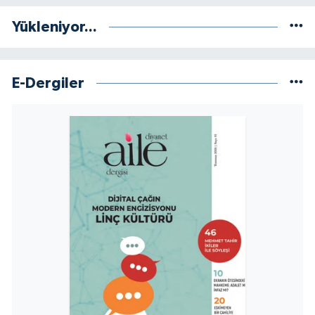
Yükleniyor...
Niğde Müftülüğü
Ordu Müftülüğü
E-Dergiler
Osmaniye Müftülüğü
Rize Müftülüğü
Sakarya Müftülüğü
Samsun Müftülüğü
Siirt Müftülüğü
Sinop Müftülüğü