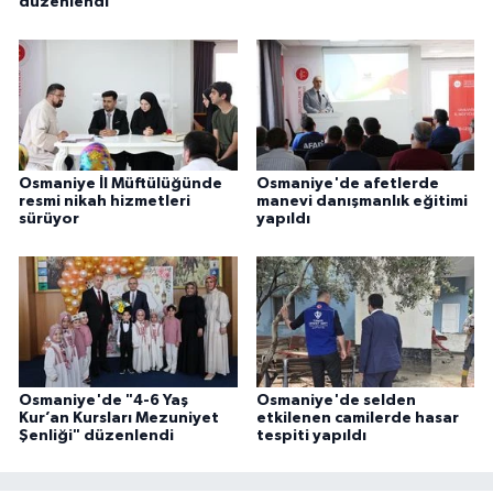
düzenlendi
Karaman Müftülüğü
Kars Müftülüğü
Kastamonu Müftülüğü
Osmaniye İl Müftülüğünde
Osmaniye'de afetlerde
Kayseri Müftülüğü
resmi nikah hizmetleri
manevi danışmanlık eğitimi
sürüyor
yapıldı
Kilis Müftülüğü
Kırıkkale Müftülüğü
Kırklareli Müftülüğü
Osmaniye'de "4-6 Yaş
Osmaniye'de selden
Kur’an Kursları Mezuniyet
etkilenen camilerde hasar
Kırşehir Müftülüğü
Şenliği" düzenlendi
tespiti yapıldı
Kocaeli Müftülüğü