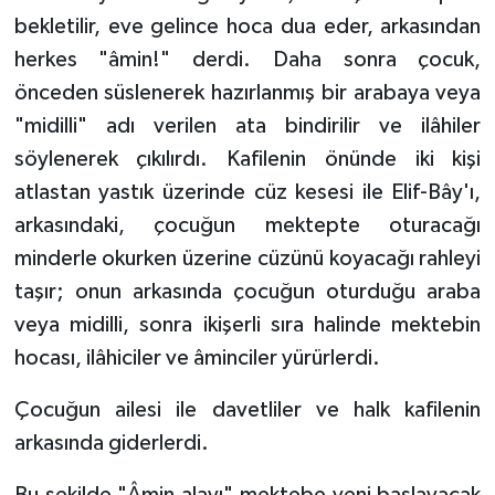
Gümüşhane Müftülüğü
bekletilir, eve gelince hoca dua eder, arkasından
herkes "âmin!" derdi. Daha sonra çocuk,
Hakkari Müftülüğü
önceden süslenerek hazırlanmış bir arabaya veya
"midilli" adı verilen ata bindirilir ve ilâhiler
Hatay Müftülüğü
söylenerek çıkılırdı. Kafilenin önünde iki kişi
Iğdır Müftülüğü
atlastan yastık üzerinde cüz kesesi ile Elif-Bây'ı,
arkasındaki, çocuğun mektepte oturacağı
Isparta Müftülüğü
minderle okurken üzerine cüzünü koyacağı rahleyi
taşır; onun arkasında çocuğun oturduğu araba
İstanbul Müftülüğü
veya midilli, sonra ikişerli sıra halinde mektebin
hocası, ilâhiciler ve âminciler yürürlerdi.
İzmir Müftülüğü
Çocuğun ailesi ile davetliler ve halk kafilenin
Kahramanmaraş Müftülüğü
arkasında giderlerdi.
Karabük Müftülüğü
Bu şekilde "Âmin alayı" mektebe yeni başlayacak