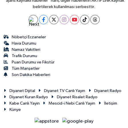
"ajans kaynaklı haberler" hariç diğer haberlerin AKTİF LİNK kaynak
belirtilerek kullanılması serbesttir.
Nöbetçi Eczaneler
Hava Durumu
Namaz Vakitleri
Trafik Durumu
Puan Durumu ve Fikstür
Tüm Manşetler
Son Dakika Haberleri
Diyanet Dijital
Diyanet TV Canlı Yayın
Diyanet Radyo
Diyanet Kuran Radyo
Diyanet Risalet Radyo
Kabe Canlı Yayın
Mescid-i Nebi Canlı Yayın
İletişim
Künye