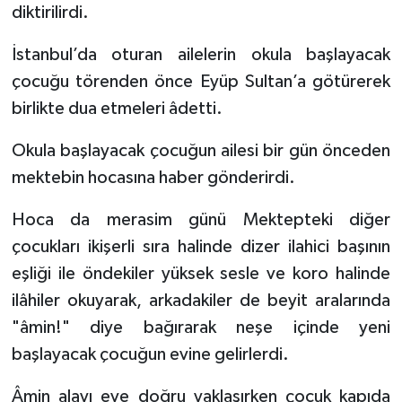
Diyarbakır Müftülüğü
İhtida Haberleri
diktirilirdi.
Düzce Müftülüğü
YAŞAM
İstanbul’da oturan ailelerin okula başlayacak
çocuğu törenden önce Eyüp Sultan’a götürerek
Edirne Müftülüğü
birlikte dua etmeleri âdetti.
Elazığ Müftülüğü
Okula başlayacak çocuğun ailesi bir gün önceden
mektebin hocasına haber gönderirdi.
Erzincan Müftülüğü
Hoca da merasim günü Mektepteki diğer
Erzurum Müftülüğü
çocukları ikişerli sıra halinde dizer ilahici başının
eşliği ile öndekiler yüksek sesle ve koro halinde
Eskişehir Müftülüğü
ilâhiler okuyarak, arkadakiler de beyit aralarında
"âmin!" diye bağırarak neşe içinde yeni
Gaziantep Müftülüğü
başlayacak çocuğun evine gelirlerdi.
Giresun Müftülüğü
Âmin alayı eve doğru yaklaşırken çocuk kapıda