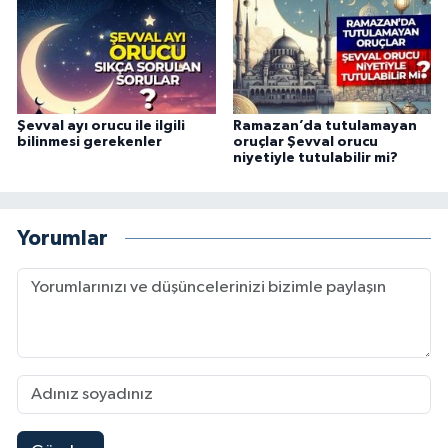
Sivas Müftülüğü
Şanlıurfa Müftülüğü
Şırnak Müftülüğü
Şevval ayı orucu ile ilgili
Ramazan’da tutulamayan
bilinmesi gerekenler
oruçlar Şevval orucu
niyetiyle tutulabilir mi?
Tekirdağ Müftülüğü
Tokat Müftülüğü
Yorumlar
Trabzon Müftülüğü
Tunceli Müftülüğü
Uşak Müftülüğü
Van Müftülüğü