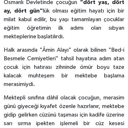
Osmanlı Devletinde çocuğun
"dört yaş, dört
ay, dört gün"
lük olması eğitim hayatı için bir
Bitlis Müftülüğü
Sağlık
milat kabul edilir, bu yaşı tamamlayan çocuklar
eğitim öğretimin ilk adımı olan sıbyan
Bolu Müftülüğü
Makaleler
mekteplerine başlatılırdı.
Burdur Müftülüğü
Ekonomi
Halk arasında "Âmin Alayı" olarak bilinen "Bed-i
Bursa Müftülüğü
Duyurular
Besmele Cemiyetleri" tahsil hayatına adım atan
çocuk için hatırası zihninde ömür boyu taze
Çanakkale Müftülüğü
Podcast
kalacak muhteşem bir mektebe başlama
merasimiydi.
Çankırı Müftülüğü
Bilim, Teknoloji
Mektepli sınıfına dâhil olacak çocuğun, merasim
Çorum Müftülüğü
Biyografiler
günü giyeceği kıyafet özenle hazırlanır, mektebe
gidip gelirken cüzünü taşıması için kadife üzerine
Denizli Müftülüğü
Diyanet TV
sarı sırma ipekten işlemeli bir cüz kesesi