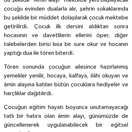
çocuğu evinden dualarla alır, şehrin sokaklarında
Karaman Müftülüğü
bu şekilde bir müddet dolaşılarak çocuk mektebe
Kars Müftülüğü
getirilirdi. Çocuk ilk dersini aldıktan sonra
hocasının ve davetlilerin ellerini öper, diğer
Kastamonu Müftülüğü
talebelerden birisi kısa bir sure okur ve hocanın
yaptığı dua ile tören biterdi.
Kayseri Müftülüğü
Tören sonunda çocuğun ailesince hazırlanmış
Kilis Müftülüğü
yemekler yenilir, hocaya, kalfaya, ilâhi okuyan ve
Kırıkkale Müftülüğü
âmin alayına katılan bütün çocuklara hediyeler ve
harçlıklar dağıtılırdı.
Kırklareli Müftülüğü
Çocuğun eğitim hayatı boyunca unutamayacağı
Kırşehir Müftülüğü
tatlı bir hatıra olan âmin alayı, günümüzde de
güncellenerek uygulanabilecek bir eğitsel
Kocaeli Müftülüğü