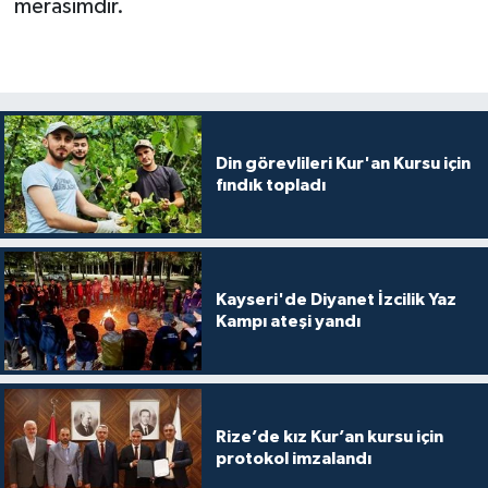
merasimdir.
Konya Müftülüğü
Kütahya Müftülüğü
Malatya Müftülüğü
Din görevlileri Kur'an Kursu için
fındık topladı
Manisa Müftülüğü
Mardin Müftülüğü
Kayseri'de Diyanet İzcilik Yaz
Mersin Müftülüğü
Kampı ateşi yandı
Muğla Müftülüğü
Muş Müftülüğü
Rize’de kız Kur’an kursu için
protokol imzalandı
Nevşehir Müftülüğü