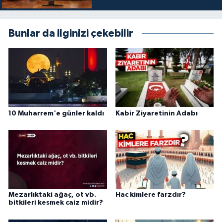
Niğde Müftülüğü
Bunlar da ilginizi çekebilir
Ordu Müftülüğü
Osmaniye Müftülüğü
Rize Müftülüğü
10 Muharrem'e günler kaldı
Kabir Ziyaretinin Adabı
Sakarya Müftülüğü
Samsun Müftülüğü
Siirt Müftülüğü
Mezarlıktaki ağaç, ot vb.
Hac kimlere farzdır?
Sinop Müftülüğü
bitkileri kesmek caiz midir?