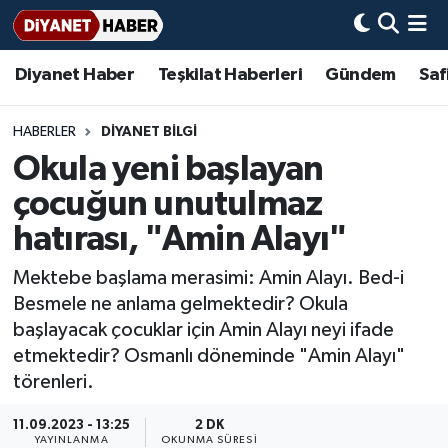
Diyanet Haber
Teşkilat Haberleri
Gündem
Saf
Diyanet Haber
Adana Müftülüğü
Bir Ayet
Aile Dergisi
İmam Hatip Okulları
Başmakale
Hadis-i Şerifler
Nöbetçi Eczaneler
Teşkilat Haberleri
Adıyaman Müftülüğü
Bir Hikaye
Aylık Dergi
Hayat Okumaları
Hava Durumu
HABERLER
DIYANET BILGI
Okula yeni başlayan
Afyonkarahisar Müftülüğü
Gündem
Biyografiler
Ankara Namaz Vakitleri
çocuğun unutulmaz
Ağrı Müftülüğü
#Keşfet
Dini kavramlar
Trafik Durumu
hatırası, "Amin Alayı"
Mektebe başlama merasimi: Amin Alayı. Bed-i
Aksaray Müftülüğü
Diyanet Bilgi
Basında Bugün
Süper Lig Puan Durumu ve Fikstür
Besmele ne anlama gelmektedir? Okula
başlayacak çocuklar için Amin Alayı neyi ifade
Amasya Müftülüğü
Diyanet Takvimi
DİYANET eKİTAP
Tüm Manşetler
etmektedir? Osmanlı döneminde "Amin Alayı"
törenleri.
Ankara Müftülüğü
Dualar
Diyanet Dergi
Son Dakika Haberleri
11.09.2023 - 13:25
2 DK
Antalya Müftülüğü
Hadislerle İslam
TDV
Haber Arşivi
YAYINLANMA
OKUNMA SÜRESI