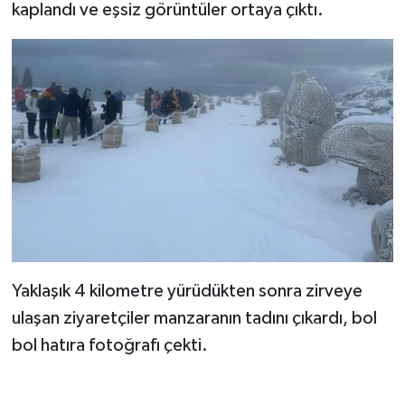
kaplandı ve eşsiz görüntüler ortaya çıktı.
Bitlis Müftülüğü
Sağlık
Bolu Müftülüğü
Makaleler
Burdur Müftülüğü
Ekonomi
Bursa Müftülüğü
Duyurular
Çanakkale Müftülüğü
Podcast
Çankırı Müftülüğü
Bilim, Teknoloji
Yaklaşık 4 kilometre yürüdükten sonra zirveye
ulaşan ziyaretçiler manzaranın tadını çıkardı, bol
Çorum Müftülüğü
Biyografiler
bol hatıra fotoğrafı çekti.
Denizli Müftülüğü
Diyanet TV