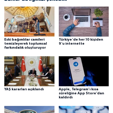
Gümüşhane Müftülüğü
Hakkari Müftülüğü
Hatay Müftülüğü
Eski bağımlılar camileri
Türkiye'de her 10 kişiden
Iğdır Müftülüğü
temizleyerek toplumsal
9'u internette
farkındalık oluşturuyor
Isparta Müftülüğü
İstanbul Müftülüğü
İzmir Müftülüğü
YAŞ kararları açıklandı
Apple, Telegram’ı kısa
süreliğine App Store’dan
Kahramanmaraş Müftülüğü
kaldırdı
Karabük Müftülüğü