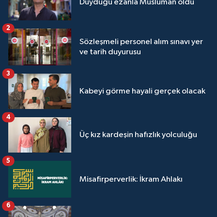
Duyduğu ezanla Müslüman oldu
Sivas Müftülüğü
2
Şanlıurfa Müftülüğü
Sözleşmeli personel alım sınavı yer
ve tarih duyurusu
Şırnak Müftülüğü
3
Tekirdağ Müftülüğü
Kabeyi görme hayali gerçek olacak
Tokat Müftülüğü
4
Trabzon Müftülüğü
Üç kız kardeşin hafızlık yolculuğu
Tunceli Müftülüğü
5
Uşak Müftülüğü
Misafirperverlik: İkram Ahlakı
Van Müftülüğü
6