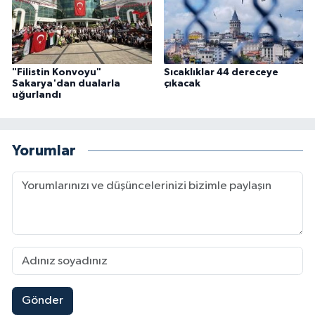
Karaman Müftülüğü
Kars Müftülüğü
"Filistin Konvoyu"
Sıcaklıklar 44 dereceye
Sakarya'dan dualarla
çıkacak
Kastamonu Müftülüğü
uğurlandı
Kayseri Müftülüğü
Yorumlar
Kilis Müftülüğü
Kırıkkale Müftülüğü
Kırklareli Müftülüğü
Kırşehir Müftülüğü
Gönder
Kocaeli Müftülüğü