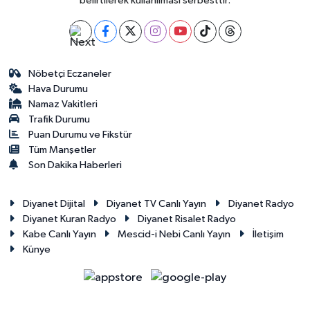
belirtilerek kullanılması serbesttir.
Nöbetçi Eczaneler
Hava Durumu
Namaz Vakitleri
Trafik Durumu
Puan Durumu ve Fikstür
Tüm Manşetler
Son Dakika Haberleri
Diyanet Dijital
Diyanet TV Canlı Yayın
Diyanet Radyo
Diyanet Kuran Radyo
Diyanet Risalet Radyo
Kabe Canlı Yayın
Mescid-i Nebi Canlı Yayın
İletişim
Künye