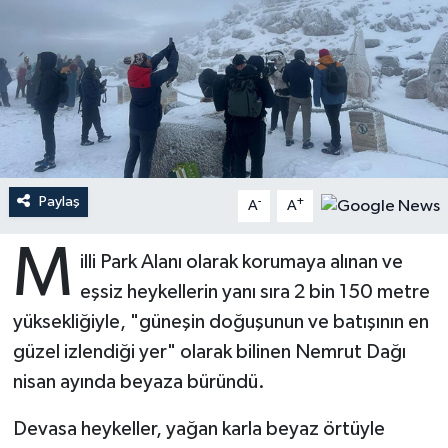
Ardahan Müftülüğü
Kudüs
Hutbeler
Artvin Müftülüğü
Kurban
DİYANET AKADEMİ
Aydın Müftülüğü
Mukabele
DİYANET GENÇLİK
Balıkesir Müftülüğü
Peygamberimizin Hayatı
DİYANET RADYO/TV
Paylaş
-
+
A
A
Bartın Müftülüğü
Ramazan
DEPREM
M
illi Park Alanı olarak korumaya alınan ve
eşsiz heykellerin yanı sıra 2 bin 150 metre
Batman Müftülüğü
Sahabeler
Dünya
yüksekliğiyle, "güneşin doğuşunun ve batışının en
Bayburt Müftülüğü
Zekat
Eğitim
güzel izlendiği yer" olarak bilinen Nemrut Dağı
nisan ayında beyaza büründü.
Bilecik Müftülüğü
Kültür-Sanat
Devasa heykeller, yağan karla beyaz örtüyle
Bingöl Müftülüğü
Aile