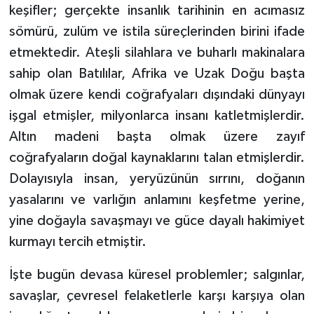
Sivas Müftülüğü
keşifler; gerçekte insanlık tarihinin en acımasız
sömürü, zulüm ve istila süreçlerinden birini ifade
Şanlıurfa Müftülüğü
etmektedir. Ateşli silahlara ve buharlı makinalara
sahip olan Batılılar, Afrika ve Uzak Doğu başta
Şırnak Müftülüğü
olmak üzere kendi coğrafyaları dışındaki dünyayı
Tekirdağ Müftülüğü
işgal etmişler, milyonlarca insanı katletmişlerdir.
Altın madeni başta olmak üzere zayıf
Tokat Müftülüğü
coğrafyaların doğal kaynaklarını talan etmişlerdir.
Dolayısıyla insan, yeryüzünün sırrını, doğanın
Trabzon Müftülüğü
yasalarını ve varlığın anlamını keşfetme yerine,
yine doğayla savaşmayı ve güce dayalı hakimiyet
Tunceli Müftülüğü
kurmayı tercih etmiştir.
Uşak Müftülüğü
İşte bugün devasa küresel problemler; salgınlar,
Van Müftülüğü
savaşlar, çevresel felaketlerle karşı karşıya olan