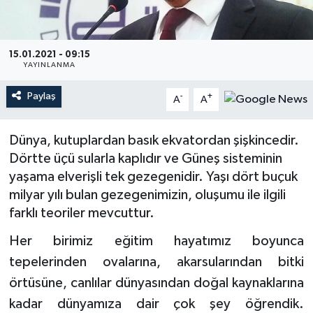
Ardahan Müftülüğü
Kudüs
Hutbeler
15.01.2021 - 09:15
Artvin Müftülüğü
Kurban
DİYANET AKADEMİ
YAYINLANMA
Aydın Müftülüğü
Mukabele
DİYANET GENÇLİK
Paylaş
-
+
A
A
Balıkesir Müftülüğü
Peygamberimizin Hayatı
DİYANET RADYO/TV
Dünya, kutuplardan basık ekvatordan şişkincedir.
Dörtte üçü sularla kaplıdır ve Güneş sisteminin
Bartın Müftülüğü
Ramazan
DEPREM
yaşama elverişli tek gezegenidir. Yaşı dört buçuk
milyar yılı bulan gezegenimizin, oluşumu ile ilgili
Batman Müftülüğü
Sahabeler
Dünya
farklı teoriler mevcuttur.
Bayburt Müftülüğü
Zekat
Eğitim
Her birimiz eğitim hayatımız boyunca
tepelerinden ovalarına, akarsularından bitki
Bilecik Müftülüğü
Kültür-Sanat
örtüsüne, canlılar dünyasından doğal kaynaklarına
kadar dünyamıza dair çok şey öğrendik.
Bingöl Müftülüğü
Aile