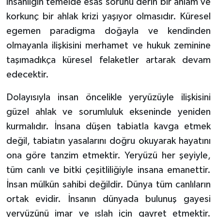
insanlığın temelde esas sorunu derin bir anlam ve
Yalova Müftülüğü
korkunç bir ahlak krizi yaşıyor olmasıdır. Küresel
egemen paradigma doğayla ve kendinden
Yozgat Müftülüğü
olmayanla ilişkisini merhamet ve hukuk zeminine
taşımadıkça küresel felaketler artarak devam
Zonguldak Müftülüğü
edecektir.
Dolayısıyla insan öncelikle yeryüzüyle ilişkisini
güzel ahlak ve sorumluluk ekseninde yeniden
kurmalıdır. İnsana düşen tabiatla kavga etmek
değil, tabiatın yasalarını doğru okuyarak hayatını
ona göre tanzim etmektir. Yeryüzü her şeyiyle,
tüm canlı ve bitki çeşitliliğiyle insana emanettir.
İnsan mülkün sahibi değildir. Dünya tüm canlıların
ortak evidir. İnsanın dünyada bulunuş gayesi
yeryüzünü imar ve ıslah için gayret etmektir.