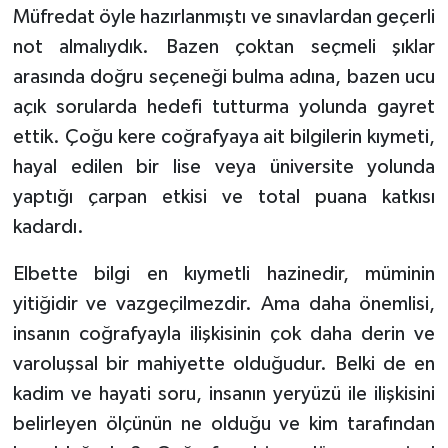
Müfredat öyle hazırlanmıştı ve sınavlardan geçerli
not almalıydık. Bazen çoktan seçmeli şıklar
Bitlis Müftülüğü
Sağlık
arasında doğru seçeneği bulma adına, bazen ucu
Bolu Müftülüğü
Makaleler
açık sorularda hedefi tutturma yolunda gayret
ettik. Çoğu kere coğrafyaya ait bilgilerin kıymeti,
Burdur Müftülüğü
Ekonomi
hayal edilen bir lise veya üniversite yolunda
yaptığı çarpan etkisi ve total puana katkısı
Bursa Müftülüğü
Duyurular
kadardı.
Çanakkale Müftülüğü
Podcast
Elbette bilgi en kıymetli hazinedir, müminin
Çankırı Müftülüğü
Bilim, Teknoloji
yitiğidir ve vazgeçilmezdir. Ama daha önemlisi,
insanın coğrafyayla ilişkisinin çok daha derin ve
Çorum Müftülüğü
Biyografiler
varoluşsal bir mahiyette olduğudur. Belki de en
kadim ve hayati soru, insanın yeryüzü ile ilişkisini
Denizli Müftülüğü
Diyanet TV
belirleyen ölçünün ne olduğu ve kim tarafından