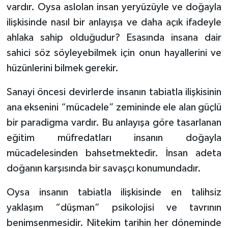
vardır. Oysa aslolan insan yeryüzüyle ve doğayla
Karaman Müftülüğü
ilişkisinde nasıl bir anlayışa ve daha açık ifadeyle
ahlaka sahip olduğudur? Esasında insana dair
Kars Müftülüğü
sahici söz söyleyebilmek için onun hayallerini ve
Kastamonu Müftülüğü
hüzünlerini bilmek gerekir.
Sanayi öncesi devirlerde insanın tabiatla ilişkisinin
Kayseri Müftülüğü
ana eksenini “mücadele” zemininde ele alan güçlü
Kilis Müftülüğü
bir paradigma vardır. Bu anlayışa göre tasarlanan
eğitim müfredatları insanın doğayla
Kırıkkale Müftülüğü
mücadelesinden bahsetmektedir. İnsan adeta
doğanın karşısında bir savaşçı konumundadır.
Kırklareli Müftülüğü
Oysa insanın tabiatla ilişkisinde en talihsiz
Kırşehir Müftülüğü
yaklaşım “düşman” psikolojisi ve tavrının
Kocaeli Müftülüğü
benimsenmesidir. Nitekim tarihin her döneminde