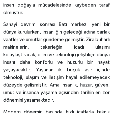
insan doğayla mücadelesinde kaybeden taraf
Konya Müftülüğü
olmuştur.
Kütahya Müftülüğü
Sanayi devrimi sonrası Batı merkezli yeni bir
dünya kurulurken, insanlığın geleceği adına parlak
Malatya Müftülüğü
vaatler ve umutlar gündeme gelmiştir. Zira buharlı
makinelerin, tekerleğin icadı ulaşımı
Manisa Müftülüğü
kolaylaştıracak, bilim ve teknoloji geliştikçe dünya
Mardin Müftülüğü
insanı daha konforlu ve huzurlu bir hayat
yaşayacaktır. Yaşanan iki buçuk asır içinde
Mersin Müftülüğü
teknoloji, ulaşım ve iletişim hayal edilemeyecek
düzeyde gelişmiştir. Ama insanlık, huzur, güven,
Muğla Müftülüğü
umut ve insanca yaşama açısından tarihin en zor
dönemini yaşamaktadır.
Muş Müftülüğü
Modern dönemin başında hızlı icatlarla teknik
Nevşehir Müftülüğü