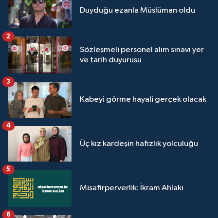
Duyduğu ezanla Müslüman oldu
2
Sözleşmeli personel alım sınavı yer
ve tarih duyurusu
3
Kabeyi görme hayali gerçek olacak
4
Üç kız kardeşin hafızlık yolculuğu
5
Misafirperverlik: İkram Ahlakı
6