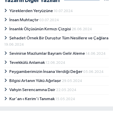
Yazarın Diğer Yazıları
Yüreklerden Yeryüzüne
10.07.2024
İnsan Muhtaçtır
03.07.2024
İnsanlık Ölçüsünün Kırmızı Çizgisi
26.06.2024
Şehadet Örnek Bir Duruştur Tüm Nesillere ve Çağlara
19.06.2024
Sevinirse Mazlumlar Bayram Gelir Aleme
14.06.2024
Tevekkülü Anlamak
12.06.2024
Peygamberimizin İnsana Verdiği Değer
05.06.2024
Bilgisi Artanın Yükü Ağırlaşır
29.05.2024
Vahyin Serencamına Dair
22.05.2024
Kur'an-ı Kerim'i Tanımak
15.05.2024