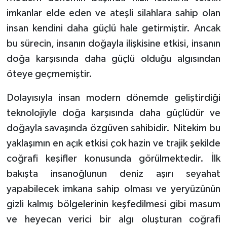
imkanlar elde eden ve ateşli silahlara sahip olan
Niğde Müftülüğü
insan kendini daha güçlü hale getirmiştir. Ancak
bu sürecin, insanın doğayla ilişkisine etkisi, insanın
Ordu Müftülüğü
doğa karşısında daha güçlü olduğu algısından
öteye geçmemiştir.
Osmaniye Müftülüğü
Dolayısıyla insan modern dönemde geliştirdiği
Rize Müftülüğü
teknolojiyle doğa karşısında daha güçlüdür ve
doğayla savaşında özgüven sahibidir. Nitekim bu
Sakarya Müftülüğü
yaklaşımın en açık etkisi çok hazin ve trajik şekilde
Samsun Müftülüğü
coğrafi keşifler konusunda görülmektedir. İlk
bakışta insanoğlunun deniz aşırı seyahat
Siirt Müftülüğü
yapabilecek imkana sahip olması ve yeryüzünün
gizli kalmış bölgelerinin keşfedilmesi gibi masum
Sinop Müftülüğü
ve heyecan verici bir algı oluşturan coğrafi