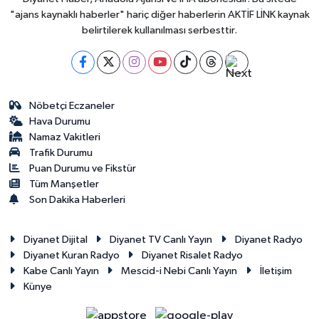
"ajans kaynaklı haberler" hariç diğer haberlerin AKTİF LİNK kaynak
belirtilerek kullanılması serbesttir.
Nöbetçi Eczaneler
Hava Durumu
Namaz Vakitleri
Trafik Durumu
Puan Durumu ve Fikstür
Tüm Manşetler
Son Dakika Haberleri
Diyanet Dijital
Diyanet TV Canlı Yayın
Diyanet Radyo
Diyanet Kuran Radyo
Diyanet Risalet Radyo
Kabe Canlı Yayın
Mescid-i Nebi Canlı Yayın
İletişim
Künye