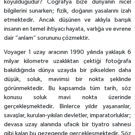
koyulduğudur? Coğrafya bize dünyanın nicel
Diyarbakır Müftülüğü
İhtida Haberleri
bilgilerini sunarken; fizik, doğanın yasalarını izah
Düzce Müftülüğü
YAŞAM
etmektedir. Ancak düşünen ve aklıyla barışık
insanın en temel ihtiyacı hayata, varlığa ve evrene
Edirne Müftülüğü
dair “anlam” sorununu çözmektir.
Elazığ Müftülüğü
Voyager 1 uzay aracının 1990 yılında yaklaşık 6
milyar kilometre uzaklıktan çektiği fotoğrafa
Erzincan Müftülüğü
bakıldığında dünya uzayda bir pikselden daha
Erzurum Müftülüğü
düşük, soluk, mavimsi bir nokta şeklinde
görünmektedir. Bu kapsamda tüm tarih, söz
Eskişehir Müftülüğü
konusu soluk mavi nokta üzerinde
gerçekleşmektedir. Binlerce yıldır yaşananlar,
Gaziantep Müftülüğü
savaşlar, kurulan-yıkılan devletler, imparatorluklar;
devasa uzay alanında ufacık bir tiyatro sahnesi
Giresun Müftülüğü
gibi kalan bu gezegende gerçekleşmektedir. Söz