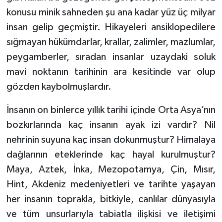
Gümüşhane Müftülüğü
konusu minik sahneden şu ana kadar yüz üç milyar
insan gelip geçmiştir. Hikayeleri ansiklopedilere
Hakkari Müftülüğü
sığmayan hükümdarlar, krallar, zalimler, mazlumlar,
peygamberler, sıradan insanlar uzaydaki soluk
Hatay Müftülüğü
mavi noktanın tarihinin ara kesitinde var olup
Iğdır Müftülüğü
gözden kaybolmuşlardır.
İnsanın on binlerce yıllık tarihi içinde Orta Asya’nın
Isparta Müftülüğü
bozkırlarında kaç insanın ayak izi vardır? Nil
İstanbul Müftülüğü
nehrinin suyuna kaç insan dokunmuştur? Himalaya
dağlarının eteklerinde kaç hayal kurulmuştur?
İzmir Müftülüğü
Maya, Aztek, İnka, Mezopotamya, Çin, Mısır,
Hint, Akdeniz medeniyetleri ve tarihte yaşayan
Kahramanmaraş Müftülüğü
her insanın toprakla, bitkiyle, canlılar dünyasıyla
Karabük Müftülüğü
ve tüm unsurlarıyla tabiatla ilişkisi ve iletişimi